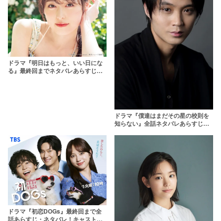
ドラマ『明日はもっと、いい日にな
る』最終回までネタバレあらすじ！
ゲスト子役や見どころも解説！児相
が舞台の福原遥主演作
ドラマ『僕達はまだその星の校則を
知らない』全話ネタバレあらすじ・
キャスト解説！宮沢賢治の世界が広
がる瑞々しい学園リーガルドラマ
ドラマ『初恋DOGs』最終回まで全
話あらすじ・ネタバレ！キャストや