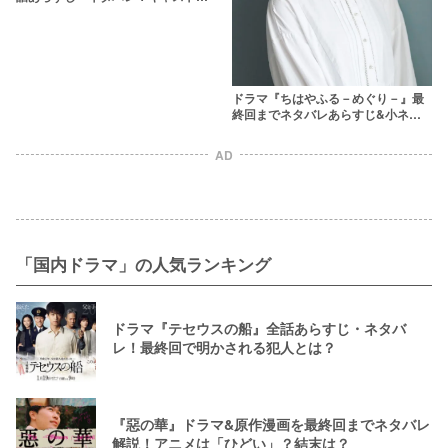
韓国の原作漫画を解説
ドラマ『ちはやふる－めぐり－』最
終回までネタバレあらすじ&小ネタ
や名場面も解説！原作漫画にない新
たな物語のキャストは？
AD
「国内ドラマ」の人気ランキング
ドラマ『テセウスの船』全話あらすじ・ネタバ
レ！最終回で明かされる犯人とは？
『惡の華』ドラマ&原作漫画を最終回までネタバレ
解説！アニメは「ひどい」？結末は？