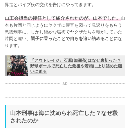
昇進とパイプ役の交代を告げにやってきます。

山王会担当の後任として紹介されたのが、山本でした。
山
本も片岡と同じようにヤクザに便宜を図って見返りをもらう
悪徳刑事に。しかし絶妙な塩梅でヤクザたちを転がしていた
片岡と違い、
な
調子に乗ったことで自らを追い詰めることに
ります。
『アウトレイジ』石原(加瀬亮)はなぜ裏切った？
野球ボールで死亡した最後や若頭に上り詰めた狙
いに迫る
AD
山本刑事は海に沈められ死亡した？なぜ殺
されたのか