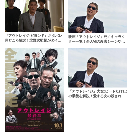
『アウトレイジ ビヨンド』ネタバレ
映画「アウトレイジ」死亡キャラク
見どころ解説！北野武監督がタイト
ター一覧！全人物の殺害シーンや生
ルに込めた思いとは
存者はいるのか徹底解説
『アウトレイジ』大友(ビートたけし)
の最後を解説！愛する女の殺され方
や山王会への復讐の思いに迫る