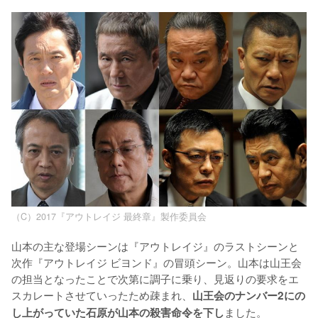
（C）2017『アウトレイジ 最終章』製作委員会
山本の主な登場シーンは『アウトレイジ』のラストシーンと
次作『アウトレイジ ビヨンド』の冒頭シーン。山本は山王会
の担当となったことで次第に調子に乗り、見返りの要求をエ
スカレートさせていったため疎まれ、
山王会のナンバー2にの
ました。

し上がっていた石原が山本の殺害命令を下し