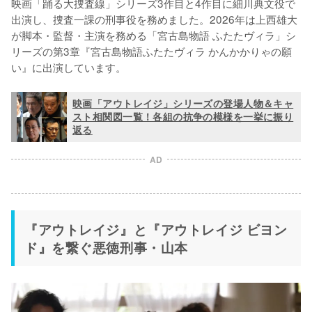
映画「踊る大捜査線」シリーズ3作目と4作目に細川典文役で
出演し、捜査一課の刑事役を務めました。2026年は上西雄大
が脚本・監督・主演を務める「宮古島物語 ふたたヴィラ」シ
リーズの第3章『宮古島物語ふたたヴィラ かんかかりゃの願
い』に出演しています。
映画「アウトレイジ」シリーズの登場人物＆キャ
スト相関図一覧！各組の抗争の模様を一挙に振り
返る
AD
『アウトレイジ』と『アウトレイジ ビヨン
ド』を繋ぐ悪徳刑事・山本