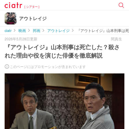
[ シアター ]
アウトレイジ
ciatr
映画
邦画
アウトレイジ
『アウトレイジ』山本刑事は死
2026年5月28日更新
間真生
『アウトレイジ』山本刑事は死亡した？殺さ
れた理由や役を演じた俳優を徹底解説
このページにはプロモーションが含まれています