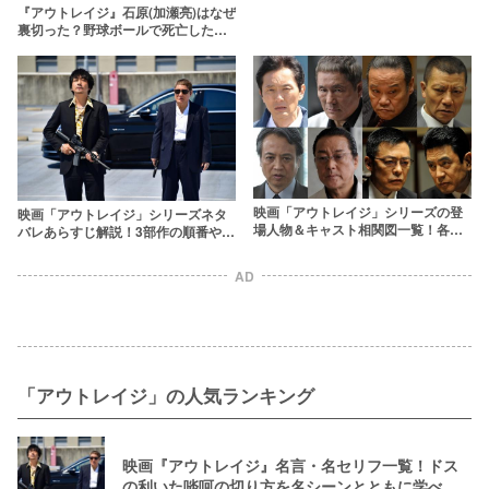
『アウトレイジ』石原(加瀬亮)はなぜ
裏切った？野球ボールで死亡した最
後や若頭に上り詰めた狙いに迫る
映画「アウトレイジ」シリーズの登
映画「アウトレイジ」シリーズネタ
場人物＆キャスト相関図一覧！各組
バレあらすじ解説！3部作の順番や最
の抗争の模様を一挙に振り返る
終章の魅力も徹底考察
AD
「アウトレイジ」の人気ランキング
映画『アウトレイジ』名言・名セリフ一覧！ドス
の利いた啖呵の切り方を名シーンとともに学べ