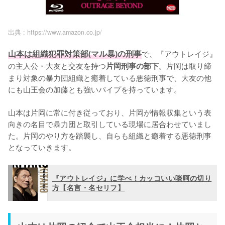
出典 :
https://www.amazon.co.jp/
山本は組織犯罪対策部(マル暴)の刑事
で、『アウトレイジ』
の主人公・大友と交友を持つ
。片岡は取り締
片岡刑事の部下
まり対象の暴力団組織と癒着している悪徳刑事で、大友の他
にも山王会の加藤とも強いパイプを持っています。

山本は片岡に常に付き従っており、片岡が情報収集という表
向きの名目で暴力団と取引している現場に居合わせていまし
た。片岡のやり方を踏襲し、自らも組織と癒着する悪徳刑事
となっていきます。
『アウトレイジ』に学べ！カッコいい啖呵の切り
方【名言・名セリフ】