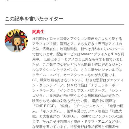
この記事を書いたライター
間真生
洋邦問わずロック音楽とアクション映画をこよなく愛する
アラフィフ主婦。漫画とアニメも大好き！専門はアメリカ
文学。広島在住、映画館勤務。新作は月5本くらいのペース
で観ています。配信サービスはAmazonプライムとdTVを利
用中。 以前はホラーとアメコミ以外なら何でも観ていまし
たが、ここ数年でなぜかどちらも開眼！特に好きなジャン
ルはアクションとサスペンス。さらに細かいジャンルでは
クライム、スパイ、カーアクションものが大好物です。
SF、戦争映画も好きなジャンル。 好きな監督はクエンティ
ン・タランティーノ。好きな作品は『ナチュラル・ボー
ン・キラーズ』『イングロリアス・バスターズ』『シン・
ゴジラ』。多言語が飛び交うような無国籍作品が好みで、
映画からその国の文化も学びたい派。 購読中の漫画は
『ONE PIECE』『銀魂』『ゴールデンカムイ』『進撃の巨
人』『キングダム』、衝撃を受けたアニメ映画は『幻魔大
戦』と大友克洋の『AKIRA』。 ciatrではノンジャンルな感
じで、それこそ洋邦問わず映画・ドラマ・アニメなど様々
な記事を書いています。得意分野は作品解説と相関図作