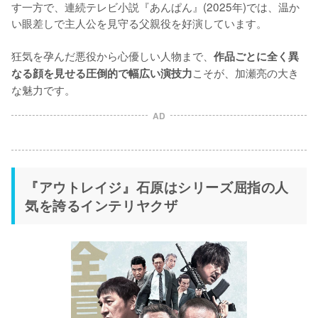
す一方で、連続テレビ小説『あんぱん』(2025年)では、温か
い眼差しで主人公を見守る父親役を好演しています。

狂気を孕んだ悪役から心優しい人物まで、
作品ごとに全く異
こそが、加瀬亮の大き
なる顔を見せる圧倒的で幅広い演技力
な魅力です。
AD
『アウトレイジ』石原はシリーズ屈指の人
気を誇るインテリヤクザ