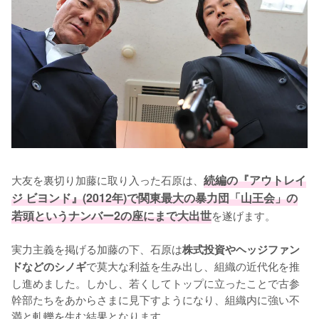
大友を裏切り加藤に取り入った石原は、
続編の『アウトレイ
ジ ビヨンド』(2012年)で関東最大の暴力団「山王会」の
若頭というナンバー2の座にまで大出世
を遂げます。

実力主義を掲げる加藤の下、石原は
株式投資やヘッジファン
で莫大な利益を生み出し、組織の近代化を推
ドなどのシノギ
し進めました。しかし、若くしてトップに立ったことで古参
幹部たちをあからさまに見下すようになり、組織内に強い不
満と軋轢を生む結果となります。