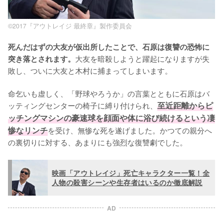
©2017『アウトレイジ 最終章』製作委員会
死んだはずの大友が仮出所したことで、石原は復讐の恐怖に
大友を暗殺しようと躍起になりますが失
突き落とされます。
敗し、ついに大友と木村に捕まってしまいます。

命乞いも虚しく、「野球やろうか」の言葉とともに石原はバ
ッティングセンターの椅子に縛り付けられ、
至近距離からピ
ッチングマシンの豪速球を顔面や体に浴び続けるという凄
惨なリンチ
を受け、無惨な死を遂げました。かつての親分へ
の裏切りに対する、あまりにも強烈な復讐劇でした。
映画「アウトレイジ」死亡キャラクター一覧！全
人物の殺害シーンや生存者はいるのか徹底解説
AD