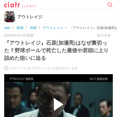
[ シアター ]
アウトレイジ
ciatr
映画
邦画
アウトレイジ
『アウトレイジ』石原(加瀬亮
2026年5月14日更新
的川未来
『アウトレイジ』石原(加瀬亮)はなぜ裏切っ
た？野球ボールで死亡した最後や若頭に上り
詰めた狙いに迫る
このページにはプロモーションが含まれています