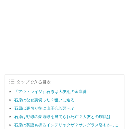
L
o
/
U
a
n
d
m
e
u
d
t
:
e
1
0
0
.
0
0
%
タップできる目次
『アウトレイジ』石原は大友組の金庫番
石原はなぜ裏切った？狙いに迫る
石原は裏切り後に山王会若頭へ？
石原は野球の豪速球を当てられ死亡？大友との確執は
石原は英語も操るインテリヤクザ？サングラス姿もかっこ