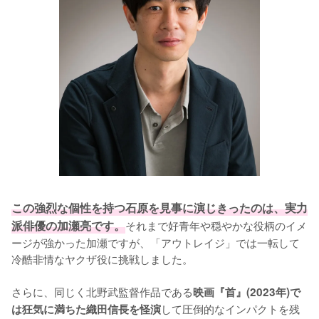
この強烈な個性を持つ石原を見事に演じきったのは、実力
派俳優の加瀬亮です。
それまで好青年や穏やかな役柄のイメ
ージが強かった加瀬ですが、「アウトレイジ」では一転して
冷酷非情なヤクザ役に挑戦しました。

さらに、同じく北野武監督作品である
映画『首』(2023年)で
して圧倒的なインパクトを残
は狂気に満ちた織田信長を怪演