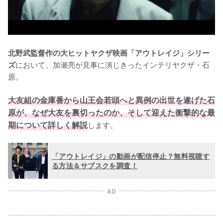
北野武監督作の大ヒットヤクザ映画「アウトレイジ」シリー
において、加瀬亮が見事に演じきったインテリヤクザ・石
ズ
原。

大友組の金庫番から山王会若頭へと異例の出世を遂げた石
原が、なぜ大友を裏切ったのか、そして迎えた衝撃的な最
期について詳しく解説
します。
「アウトレイジ」の動画が配信停止？無料視聴す
る方法＆サブスクを調査！
AD