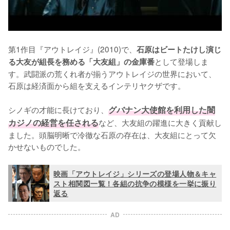
第1作目『アウトレイジ』(2010)で、
石原はビートたけし演じ
として登場しま
る大友が組長を務める「大友組」の金庫番
す。武闘派の荒くれ者が揃うアウトレイジの世界において、
石原は経済面から組を支えるインテリヤクザです。

シノギの才能に長けており、
グバナン大使館を利用した闇
カジノの経営を任される
など、大友組の躍進に大きく貢献し
ました。頭脳明晰で冷徹な石原の存在は、大友組にとって欠
かせないものでした。
映画「アウトレイジ」シリーズの登場人物＆キャ
スト相関図一覧！各組の抗争の模様を一挙に振り
返る
AD