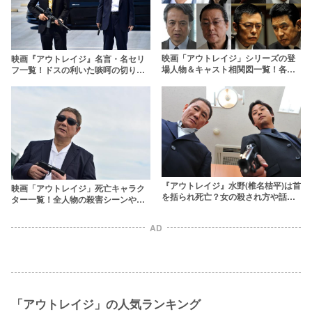
映画「アウトレイジ」シリーズの登
映画『アウトレイジ』名言・名セリ
場人物＆キャスト相関図一覧！各組
フ一覧！ドスの利いた啖呵の切り方
の抗争の模様を一挙に振り返る
を名シーンとともに学べ
『アウトレイジ』水野(椎名桔平)は首
映画「アウトレイジ」死亡キャラク
を括られ死亡？女の殺され方や話題
ター一覧！全人物の殺害シーンや生
のベッドシーンも解説
存者はいるのか徹底解説
AD
「アウトレイジ」の人気ランキング