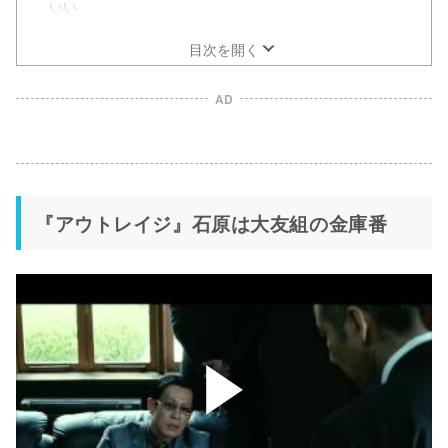
いい
目次を開く
AD
『アウトレイジ』石原は大友組の金庫番