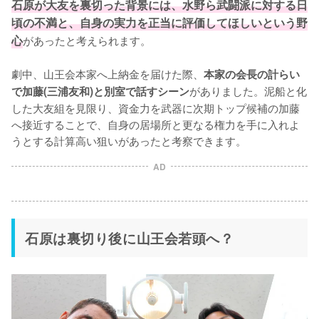
石原が大友を裏切った背景には、水野ら武闘派に対する日
頃の不満と、自身の実力を正当に評価してほしいという野
心
があったと考えられます。

劇中、山王会本家へ上納金を届けた際、
本家の会長の計らい
がありました。泥船と化
で加藤(三浦友和)と別室で話すシーン
した大友組を見限り、資金力を武器に次期トップ候補の加藤
へ接近することで、自身の居場所と更なる権力を手に入れよ
うとする計算高い狙いがあったと考察できます。
AD
石原は裏切り後に山王会若頭へ？