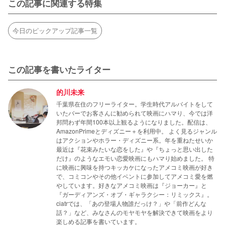
この記事に関連する特集
今日のピックアップ記事一覧
この記事を書いたライター
的川未来
千葉県在住のフリーライター。学生時代アルバイトをして
いたバーでお客さんに勧められて映画にハマり、今では洋
邦問わず年間100本以上観るようになりました。配信は、
AmazonPrimeとディズニー＋を利用中。 よく見るジャンル
はアクションやホラー・ディズニー系。年を重ねたせいか
最近は『花束みたいな恋をした』や『ちょっと思い出した
だけ』のようなエモい恋愛映画にもハマり始めました。 特
に映画に興味を持つキッカケになったアメコミ映画が好き
で、コミコンやその他イベントに参加してアメコミ愛を燃
やしています。好きなアメコミ映画は『ジョーカー』と
『ガーディアンズ・オブ・ギャラクシー：リミックス』。
ciatrでは、「あの登場人物誰だっけ？」や「前作どんな
話？」など、みなさんのモヤモヤを解決できて映画をより
楽しめる記事を書いています。