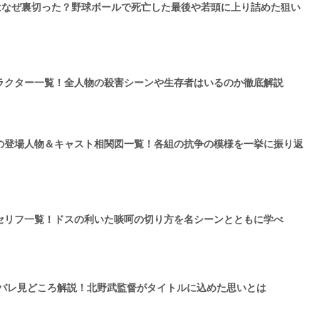
)はなぜ裏切った？野球ボールで死亡した最後や若頭に上り詰めた狙い
ラクター一覧！全人物の殺害シーンや生存者はいるのか徹底解説
の登場人物＆キャスト相関図一覧！各組の抗争の模様を一挙に振り返
セリフ一覧！ドスの利いた啖呵の切り方を名シーンとともに学べ
タバレ見どころ解説！北野武監督がタイトルに込めた思いとは