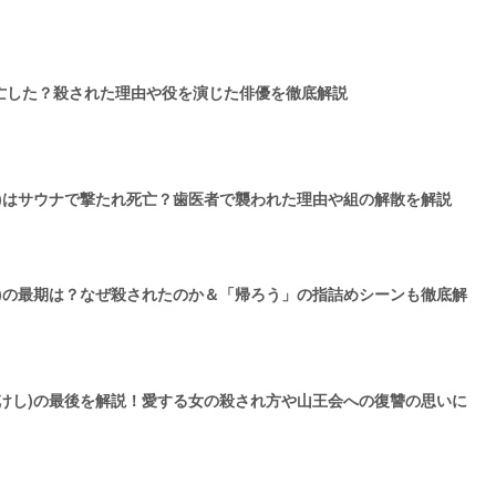
亡した？殺された理由や役を演じた俳優を徹底解説
)はサウナで撃たれ死亡？歯医者で襲われた理由や組の解散を解説
雄)の最期は？なぜ殺されたのか＆「帰ろう」の指詰めシーンも徹底解
たけし)の最後を解説！愛する女の殺され方や山王会への復讐の思いに