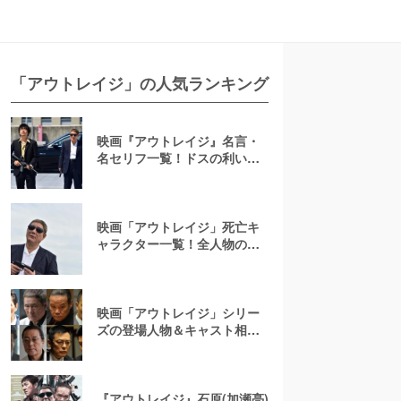
「アウトレイジ」の人気ランキング
映画『アウトレイジ』名言・
名セリフ一覧！ドスの利いた
啖呵の切り方を名シーンとと
もに学べ
映画「アウトレイジ」死亡キ
ャラクター一覧！全人物の殺
害シーンや生存者はいるのか
徹底解説
映画「アウトレイジ」シリー
ズの登場人物＆キャスト相関
図一覧！各組の抗争の模様を
一挙に振り返る
『アウトレイジ』石原(加瀬亮)