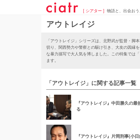
[ シアター ]
物語と、出会おう
アウトレイジ
「アウトレイジ」シリーズは、北野武が監督・脚本
切り、関西勢力や警察との駆け引き、大友の因縁を
な暴力描写で大人気を博しました。この特集では「
ます。
「アウトレイジ」に関する記事一覧
『アウトレイジ』中田勝久の最
る
『アウトレイジ』片岡刑事(小日