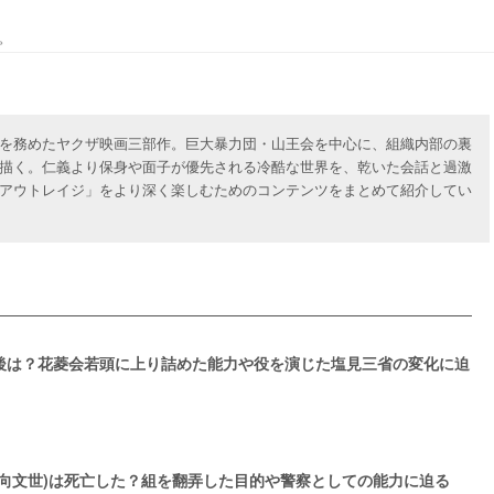
。
を務めたヤクザ映画三部作。巨大暴力団・山王会を中心に、組織内部の裏
描く。仁義より保身や面子が優先される冷酷な世界を、乾いた会話と過激
アウトレイジ」をより深く楽しむためのコンテンツをまとめて紹介してい
後は？花菱会若頭に上り詰めた能力や役を演じた塩見三省の変化に迫
向文世)は死亡した？組を翻弄した目的や警察としての能力に迫る