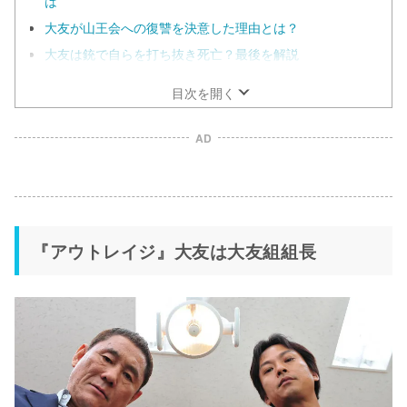
は
大友が山王会への復讐を決意した理由とは？
大友は銃で自らを打ち抜き死亡？最後を解説
目次を開く
AD
『アウトレイジ』大友は大友組組長