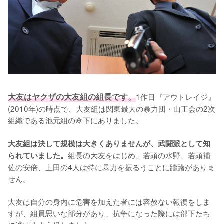
大友はヤクザの大友組の組長です。
1作目『アウトレイジ』
(2010年)の時点で、大友組は関東最大の暴力団・山王会の2次
組織である池元組の傘下にありました。

大友組は決して規模は大きくありませんが、武闘派として知
組長の大友をはじめ、若頭の水野、若頭補
られていました。
佐の安倍、上田の4人は特に暴力を振るうことに躊躇がありま
せん。

大友は自分の身内に危害を加えた者には容赦ない報復をしま
すが、組員思いな部分があり、抗争になった際には部下たち