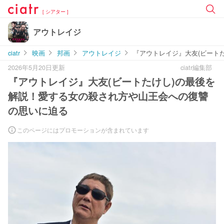
[ シアター ]
アウトレイジ
ciatr
映画
邦画
アウトレイジ
『アウトレイジ』大友(ビート
2026年5月20日更新
ciatr編集部
『アウトレイジ』大友(ビートたけし)の最後を
解説！愛する女の殺され方や山王会への復讐
の思いに迫る
このページにはプロモーションが含まれています