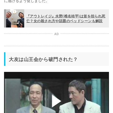
に逃げるよう促しました。
『アウトレイジ』水野(椎名桔平)は首を括られ死
亡？女の殺され方や話題のベッドシーンも解説
AD
大友は山王会から破門された？