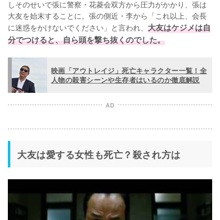
しそのせいで張に警察・花菱会双方から圧力がかかり、張は
大友を始末することに。張の側近・李から「これ以上、会長
に迷惑をかけないでください」と言われ、
大友はケジメは自
分でつけると、自ら頭を撃ち抜くのでした。
映画「アウトレイジ」死亡キャラクター一覧！全
人物の殺害シーンや生存者はいるのか徹底解説
AD
大友は愛する女性も死亡？殺され方は