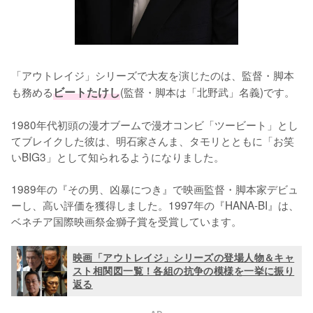
「アウトレイジ」シリーズで大友を演じたのは、監督・脚本
も務める
ビートたけし
(監督・脚本は「北野武」名義)です。

1980年代初頭の漫才ブームで漫才コンビ「ツービート」とし
てブレイクした彼は、明石家さんま、タモリとともに「お笑
いBIG3」として知られるようになりました。

1989年の『その男、凶暴につき』で映画監督・脚本家デビュ
ーし、高い評価を獲得しました。1997年の『HANA-BI』は、
ベネチア国際映画祭金獅子賞を受賞しています。
映画「アウトレイジ」シリーズの登場人物＆キャ
スト相関図一覧！各組の抗争の模様を一挙に振り
返る