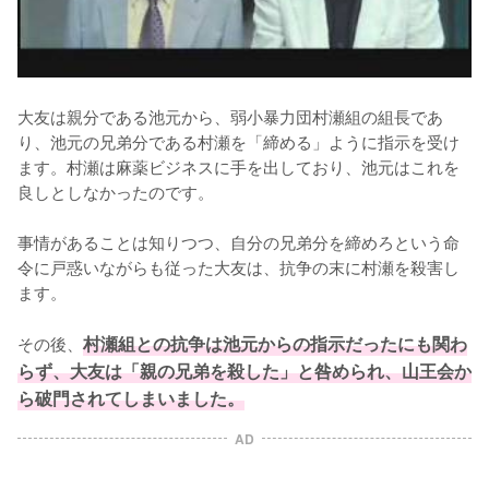
大友は親分である池元から、弱小暴力団村瀬組の組長であ
り、池元の兄弟分である村瀬を「締める」ように指示を受け
ます。村瀬は麻薬ビジネスに手を出しており、池元はこれを
良しとしなかったのです。

事情があることは知りつつ、自分の兄弟分を締めろという命
令に戸惑いながらも従った大友は、抗争の末に村瀬を殺害し
ます。

その後、
村瀬組との抗争は池元からの指示だったにも関わ
らず、大友は「親の兄弟を殺した」と咎められ、山王会か
ら破門されてしまいました。
AD