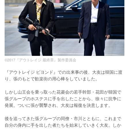
©2017『アウトレイジ 最終章』製作委員会
『アウトレイジ ビヨンド』での出来事の後、大友は韓国に渡
り、張のもとで歓楽街の用心棒をしていました。

しかし山王会を乗っ取った花菱会の若手幹部・花田が韓国で
張グループのホステスに手を出したことから、徐々に抗争に
発展。ついに張が襲撃され、大友は報復を決意します。

後を追ってきた張グループの同僚・市川とともに、これまで
自分の身内に手を出した者たちを始末していきく大友。しか