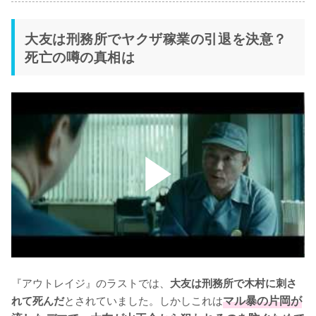
大友は刑務所でヤクザ稼業の引退を決意？
死亡の噂の真相は
『アウトレイジ』のラストでは、
大友は刑務所で木村に刺さ
とされていました。しかしこれは
マル暴の片岡が
れて死んだ