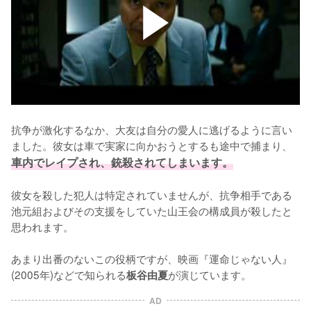
抗争が激化するなか、大友は自分の愛人に逃げるように言い
ました。彼女は車で実家に向かおうとするも途中で捕まり、
車内でレイプされ、銃殺されてしまいます。
彼女を殺した犯人は特定されていませんが、抗争相手である
池元組およびその支援をしていた山王会の構成員が殺したと
思われます。

あまり出番のないこの役柄ですが、映画『運命じゃない人』
(2005年)などで知られる
が演じています。
板谷由夏
AD