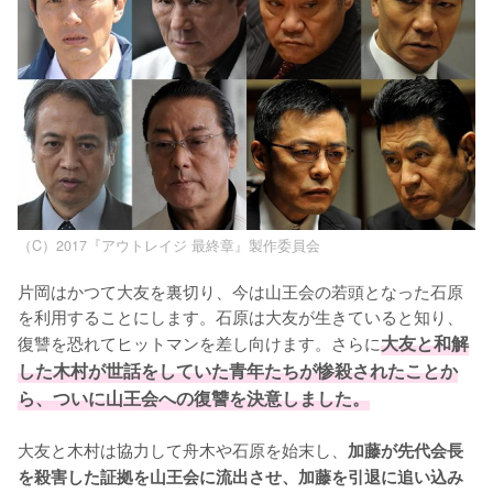
（C）2017『アウトレイジ 最終章』製作委員会
片岡はかつて大友を裏切り、今は山王会の若頭となった石原
を利用することにします。石原は大友が生きていると知り、
復讐を恐れてヒットマンを差し向けます。さらに
大友と和解
した木村が世話をしていた青年たちが惨殺されたことか
ら、ついに山王会への復讐を決意しました。
大友と木村は協力して舟木や石原を始末し、
加藤が先代会長
を殺害した証拠を山王会に流出させ、加藤を引退に追い込み