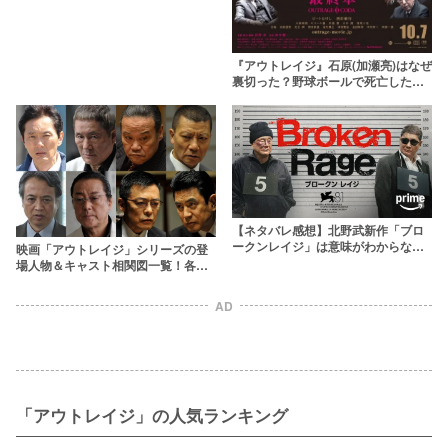
『アウトレイジ』石原(加瀬亮)はなぜ
裏切った？野球ボールで死亡した最
後や若頭に上り詰めた狙いに迫る
【ネタバレ感想】北野武新作「ブロ
ークンレイジ」は意味がわからな
映画「アウトレイジ」シリーズの登
い？異色のあらすじの意味・キャス
場人物＆キャスト相関図一覧！各組
トを解説
の抗争の模様を一挙に振り返る
AD
「アウトレイジ」の人気ランキング