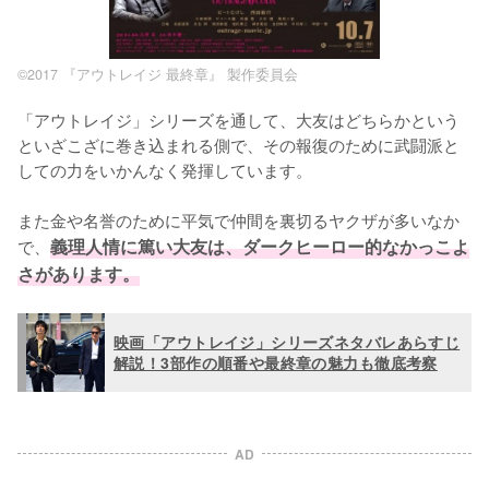
©2017 『アウトレイジ 最終章』 製作委員会
「アウトレイジ」シリーズを通して、大友はどちらかという
といざこざに巻き込まれる側で、その報復のために武闘派と
しての力をいかんなく発揮しています。

また金や名誉のために平気で仲間を裏切るヤクザが多いなか
で、
義理人情に篤い大友は、ダークヒーロー的なかっこよ
さがあります。
映画「アウトレイジ」シリーズネタバレあらすじ
解説！3部作の順番や最終章の魅力も徹底考察
AD