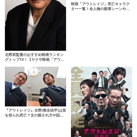
映画「アウトレイジ」死亡キャラク
ター一覧！全人物の殺害シーンや生
存者はいるのか徹底解説
北野武監督のおすすめ映画ランキン
グトップ10！【ヤクザ映画「アウト
レイジ」含む】
『アウトレイジ』水野(椎名桔平)は首
を括られ死亡？女の殺され方や話題
のベッドシーンも解説