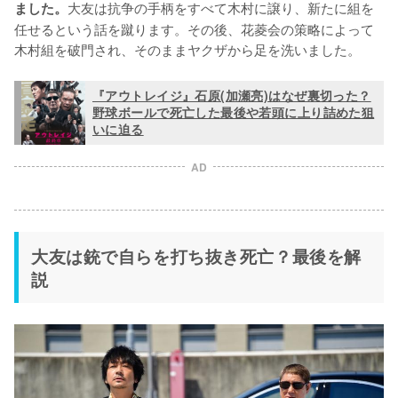
大友は抗争の手柄をすべて木村に譲り、新たに組を
ました。
任せるという話を蹴ります。その後、花菱会の策略によって
木村組を破門され、そのままヤクザから足を洗いました。
『アウトレイジ』石原(加瀬亮)はなぜ裏切った？
野球ボールで死亡した最後や若頭に上り詰めた狙
いに迫る
AD
大友は銃で自らを打ち抜き死亡？最後を解
説