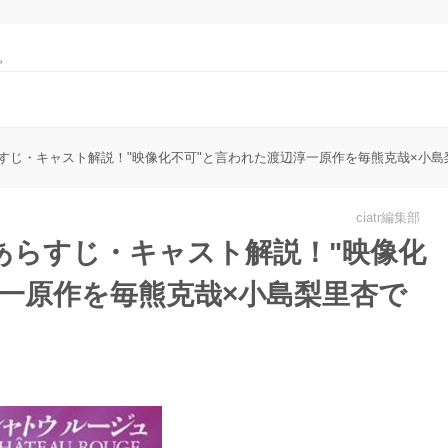
。
すじ・キャスト解説！"映像化不可"と言われた渡辺淳一原作を毎熊克哉×小島
ciatr編集部
あらすじ・キャスト解説！"映像化
一原作を毎熊克哉×小島梨里杏で