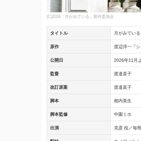
(C)2026「月がみている」製作委員会
タイトル
月がみている
原作
渡辺淳一『シ
公開日
2026年11
監督
渡邉直子
改訂原案
渡邉直子
脚本
相内美生
脚本監修
中園ミホ
出演
克彦 役／毎熊