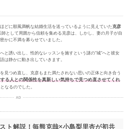
ほどに順風満帆な結婚生活を送っているように見えていた
克彦
な医師として周囲から信頼を集める克彦は、しかし、妻の月子が自
密かに不満を募らせていました。

へと誘い出し、性的なレッスンを施すという謎の"城"へと彼女
語は静かに動き出していきます。

を見つめ直し、克彦もまた満たされない思いの正体と向き合う
愛する人との関係性を真新しい気持ちで見つめ直させてくれ
語となるのでした。
AD
スト解説！毎熊克哉×小島梨里杏が初共