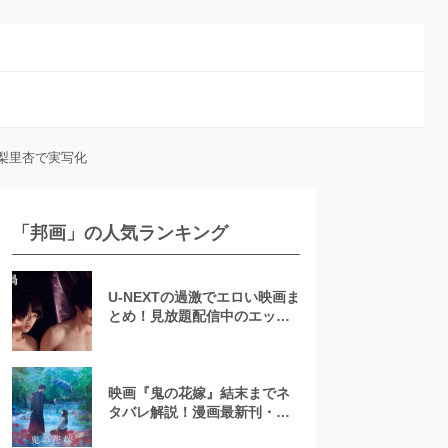
梨里杏で実写化
「邦画」の人気ランキング
U-NEXTの過激でエロい映画ま
とめ！見放題配信中のエッチ
な濡れ場映画
映画『鬼の花嫁』結末までネ
タバレ解説！漫画最新刊・小
説も紹介！恋の行方は？