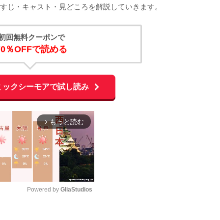
すじ・キャスト・見どころを解説していきます。
初回無料クーポンで
70％OFFで読める
ミックシーモアで試し読み
もっと読む
arrow_forward_ios
Powered by 
GliaStudios
M