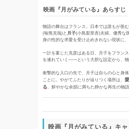
映画『月がみている』あらすじ
物語の舞台はフランス。日本では誰もが羨む
(毎熊克哉)と
月子
(小島梨里杏)夫婦。優秀
身の性的な求愛を受け止めきれない現状に、
一計を案じた克彦はある日、月子をフランス
を連れていく——という大胆な設定から、物
衝撃的な入口の先で、月子は自らの心と身体
ことに。やがてふたりが辿りつく場所は、
る
、鮮やかな余韻に満ちた静かな再生の物
映画『月がみている』キャ