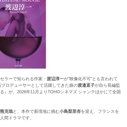
セラーで知られる作家・
渡辺淳一
が"映像化不可"とも言われて
画プロデューサーとして活躍してきた娘の
渡邉直子
が自ら長編監
』が、2026年11月よりTOHOシネマズ シャンテほかにて全国
熊克哉
と、本作で新境地に挑む
小島梨里杏
を迎え、フランスを
人間ドラマです。
