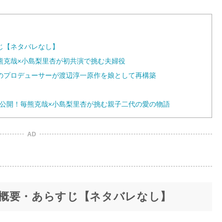
u
t
e
じ【ネタバレなし】
熊克哉×小島梨里杏が初共演で挑む夫婦役
のプロデューサーが渡辺淳一原作を娘として再構築
全国公開！毎熊克哉×小島梨里杏が挑む親子二代の愛の物語
AD
概要・あらすじ【ネタバレなし】