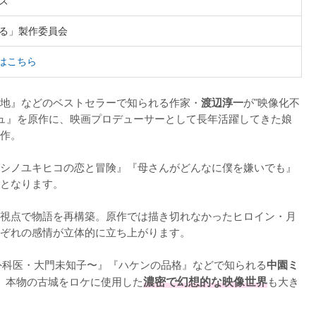
ズ
る」製作委員会
はこちら
地』などのベストセラーで知られる作家・
渡辺淳一
が"映像化不
ジュ』を原作に、映画プロデューサーとして長年活躍してきた娘
作。

シノユキヒコの恋と冒険』『母さんがどんなに僕を嫌いでも』
となります。

視点で物語を再構築。原作では描き切れなかったヒロイン・月
ぞれの感情が立体的に立ち上がります。

X 〜外科医・大門未知子〜』『ハケンの品格』などで知られる
中園ミ
、本物の古城をロケに使用した
濃密で幻想的な映像世界
も大き