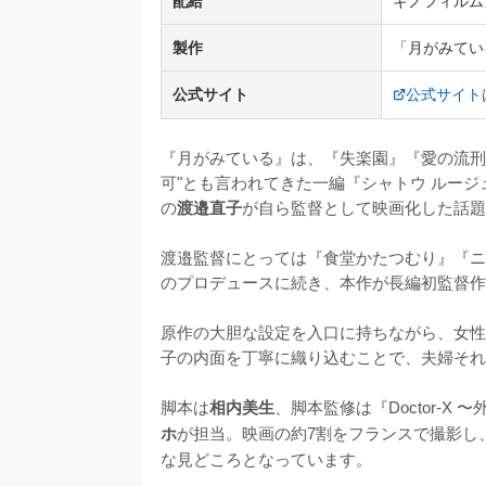
配給
キノフィルム
製作
「月がみてい
公式サイト
公式サイト
『月がみている』は、『失楽園』『愛の流刑
可"とも言われてきた一編『シャトウ ルー
の
渡邉直子
が自ら監督として映画化した話題
渡邉監督にとっては『食堂かたつむり』『ニ
のプロデュースに続き、本作が長編初監督作
原作の大胆な設定を入口に持ちながら、女性
子の内面を丁寧に織り込むことで、夫婦それ
脚本は
相内美生
、脚本監修は『Doctor-
ホ
が担当。映画の約7割をフランスで撮影し
な見どころとなっています。