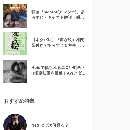
映画『mentor(メンター)』あ
らすじ・キャスト解説！磯村
勇斗×末澤誠也×綾野剛、吉田
恵輔監督が放つ「感情カオ
ス」の新感覚エンターテイン
メント
【ネタバレ】『変な絵』相関
図付きであらすじ＆考察！重
ねた絵や優太のその後を解説
Huluで観られるエロい動画・
R指定映画を厳選！AV(アダル
ト動画)はなくても過激な濡れ
場が見られる
おすすめ特集
Netflixで次何観る？