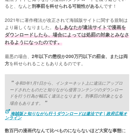
ると、なんと
んです！
刑事罰を科せられる可能性がある
2021年に著作権法が改正されて海賊版サイトに関する規制は
より厳しくなりました。
もしあなたが違法サイトで漫画を
ダウンロードしたら、場合によっては処罰の対象とみなさ
れるようになったのです。
最悪の場合、
2年以下の懲役か200万円以下の罰金、または両
を科せられることもありえるのです。
方
令和3年1月1日から、インターネット上に違法にアップロ
ードされたものだと知りながら侵害コンテンツのダウンロー
ドを行う行為が幅広く違法となります。刑事罰の対象となる
場合もあります。
海賊版と知りながら行うダウンロードは違法です | 政府広報オ
ンライン
に
数百円の漫画代なんて比べものにならないほど大変な事態