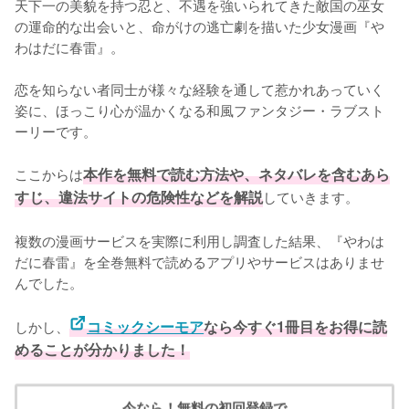
天下一の美貌を持つ忍と、不遇を強いられてきた敵国の巫女
の運命的な出会いと、命がけの逃亡劇を描いた少女漫画『や
わはだに春雷』。

恋を知らない者同士が様々な経験を通して惹かれあっていく
姿に、ほっこり心が温かくなる和風ファンタジー・ラブスト
ーリーです。

ここからは
本作を無料で読む方法や、ネタバレを含むあら
すじ、違法サイトの危険性などを解説
していきます。
複数の漫画サービスを実際に利用し調査した結果、『やわは
だに春雷』を全巻無料で読めるアプリやサービスはありませ
んでした。
しかし、
コミックシーモア
なら今すぐ1冊目をお得に読
めることが分かりました！