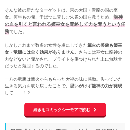
そんな彼の新たなターゲットは、東の大国・青龍の国の巫
女。何年もの間、干ばつに苦しむ朱雀の国を救うため、
龍神
の血を引くと言われる姫巫女を篭絡して力を奪うという任
務
でした。

しかしこれまで数多の女性を虜にしてきた
篝火の美貌も姫巫
さらには巫女に龍神の
女・竜胆には全く効果がありません。
力などないと聞かされ、プライドを傷つけられた上に無駄骨
だったと落胆するのでした。

一方の竜胆は篝火からもらった大福の味に感動。失っていた
生きる気力を取り戻したことで、
思いがけず龍神の力が発現
して……！？
続きをコミックシーモアで読む