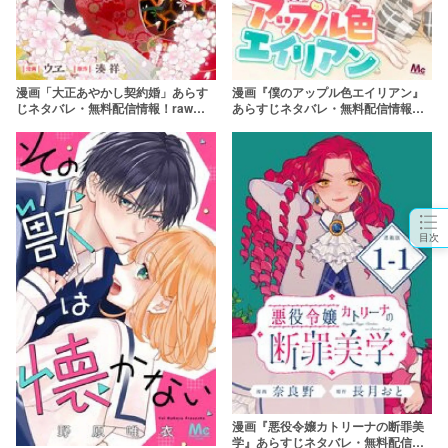
漫画「大正あやかし契約婚」あらす
漫画『僕のアップル色エイリアン』
じネタバレ・無料配信情報！rawや
あらすじネタバレ・無料配信情報！
pdfで読むのはやめよう
rawやpdfで読むのはやめよう
目次
漫画『悪役令嬢カトリーナの断罪美
学』あらすじネタバレ・無料配信情