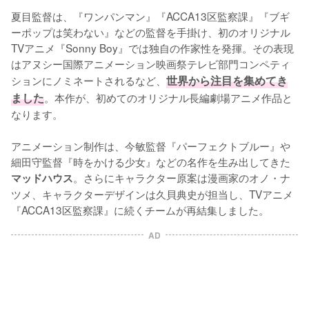
夏目監督は、『ワンパンマン』『ACCA13区監察課』『ブギ
ーポップは笑わない』などの監督を手掛け、初のオリジナル
TVアニメ『Sonny Boy』では独自の作家性を発揮。その表現
はアヌシー国際アニメーション映画祭テレビ部門コンペティ
ションにノミネートされるなど、
世界から注目を集めてき
ました
。本作が、初めてのオリジナル長編劇場アニメ作品と
なります。

アニメーション制作は、今敏監督『パーフェクトブルー』や
細田守監督『時をかける少女』などの名作を生み出してきた
。さらにキャラクター原案は漫画家のオノ・ナ
マッドハウス
ツメ、キャラクターデザインは久貝典史が担当し、TVアニメ
『ACCA13区監察課』に続くチームが再結集しました。
AD