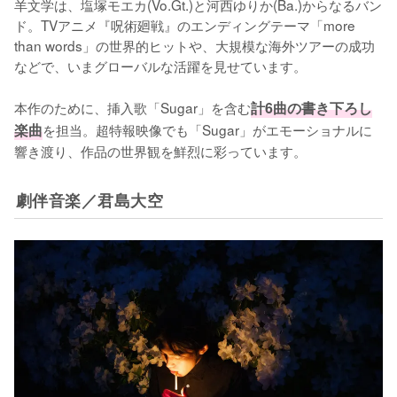
羊文学は、塩塚モエカ(Vo.Gt.)と河西ゆりか(Ba.)からなるバン
ド。TVアニメ『呪術廻戦』のエンディングテーマ「more 
than words」の世界的ヒットや、大規模な海外ツアーの成功
などで、いまグローバルな活躍を見せています。

本作のために、挿入歌「Sugar」を含む
計6曲の書き下ろし
楽曲
を担当。超特報映像でも「Sugar」がエモーショナルに
響き渡り、作品の世界観を鮮烈に彩っています。
劇伴音楽／君島大空