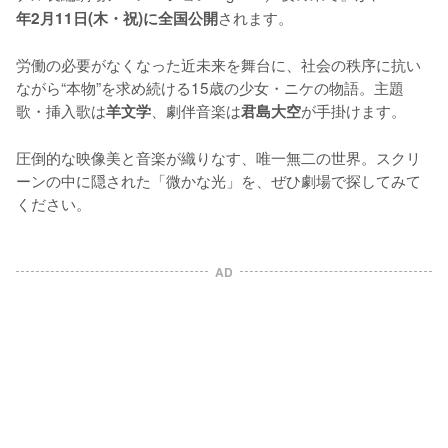
されます。

年2月11日(木・祝)に全国公開
労働の必要がなくなった近未来を舞台に、社会の秩序に抗い
ながら“本物”を求め続ける15歳の少女・ニケの物語。主題
歌・挿入歌は
、劇伴音楽は
が手掛けます。

羊文学
君島大空
圧倒的な映像美と音楽が織りなす、唯一無二の世界。スクリ
ーンの中に隠された「微かな光」を、ぜひ劇場で探してみて
ください。
AD