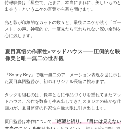
特報映像は「星空で、たまに、本当にまれに、美しいものと
出会う」というニケの言葉から幕を開けます。

光と影が印象的なカットの数々と、最後にニケが呟く「ゴー
スト」の声。神秘的で、一度見たら忘れられない深い余韻を
心に残します。
夏目真悟の作家性×マッドハウス——圧倒的な映
像美と唯一無二の世界観
『Sonny Boy』で唯一無二のアニメーション表現を世に示し
た夏目真悟監督が、初のオリジナル長編に挑みます。

タッグを組むのは、長年ともに作品づくりを重ねてきたマッ
ドハウス。名作を数多く生み出してきたスタジオの確かな作
画力が、夏目監督の作家性を最大限に引き出します。

夏目監督は本作について
「絶望と祈り。『目には見えない
本当のこと』を知りたい」
とコメント。誰もが心に隠し持