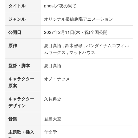
タイトル
ghost／夜の果て
ジャンル
オリジナル長編劇場アニメーション
公開日
2027年2月11日(木・祝)全国公開
原作
夏目真悟 , 鈴木智尋 , バンダイナムコフィル
ムワークス , マッドハウス
監督・脚本
夏目真悟
キャラクター
オノ・ナツメ
原案
キャラクター
久貝典史
デザイン
音楽
君島大空
主題歌・挿入
羊文学