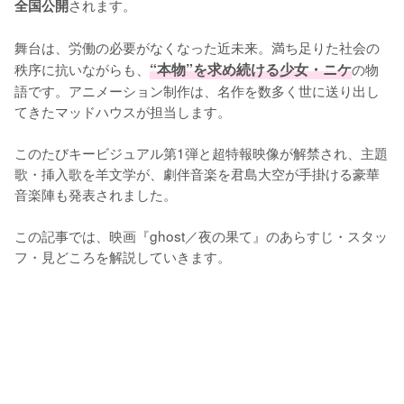
されます。

全国公開
舞台は、労働の必要がなくなった近未来。満ち足りた社会の
秩序に抗いながらも、
“本物”を求め続ける少女・ニケ
の物
語です。アニメーション制作は、名作を数多く世に送り出し
てきたマッドハウスが担当します。

このたびキービジュアル第1弾と超特報映像が解禁され、主題
歌・挿入歌を羊文学が、劇伴音楽を君島大空が手掛ける豪華
音楽陣も発表されました。

この記事では、映画『ghost／夜の果て』のあらすじ・スタッ
フ・見どころを解説していきます。