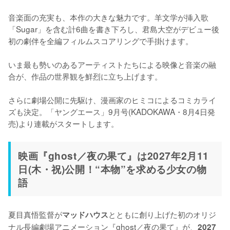
音楽面の充実も、本作の大きな魅力です。羊文学が挿入歌
「Sugar」を含む計6曲を書き下ろし、君島大空がデビュー後
初の劇伴を全編フィルムスコアリングで手掛けます。

いま最も勢いのあるアーティストたちによる映像と音楽の融
合が、作品の世界観を鮮烈に立ち上げます。

さらに劇場公開に先駆け、漫画家のヒミコによるコミカライ
ズも決定。「ヤングエース」9月号(KADOKAWA・8月4日発
売)より連載がスタートします。
映画『ghost／夜の果て』は2027年2月11
日(木・祝)公開！“本物”を求める少女の物
語
夏目真悟監督が
とともに創り上げた初のオリジ
マッドハウス
ナル長編劇場アニメーション『ghost／夜の果て』が、
2027