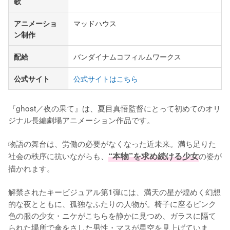
歌
アニメーショ
マッドハウス
ン制作
配給
バンダイナムコフィルムワークス
公式サイト
公式サイトはこちら
『ghost／夜の果て』は、夏目真悟監督にとって初めてのオリ
ジナル長編劇場アニメーション作品です。

物語の舞台は、労働の必要がなくなった近未来。満ち足りた
社会の秩序に抗いながらも、
“本物”を求め続ける少女
の姿が
描かれます。

解禁されたキービジュアル第1弾には、満天の星が煌めく幻想
的な夜とともに、孤独なふたりの人物が。椅子に座るピンク
色の服の少女・ニケがこちらを静かに見つめ、ガラスに隔て
られた場所で傘をさした男性・マスが星空を見上げていま