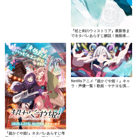
『杖と剣のウィストリア』最新巻ま
でネタバレあらすじ解説！無能者ウ
ィルの記憶の欠損や勇気の魔法の正
体に迫る
Netflixアニメ『超かぐや姫！』キャ
ラ・声優一覧！歌姫・ヤチヨを演じ
たのは？劇中歌も紹介
『超かぐや姫!』ネタバレあらすじ考