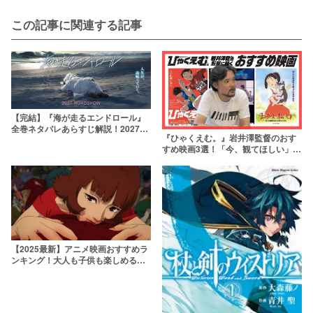
この記事に関連する記事
【完結】『海が走るエンドロール』
全巻ネタバレあらすじ解説！2027年
『ひゃくえむ。』岩井澤監督のおす
公開のアニメ映画や最終9巻の情報も
すめ映画3選！「今、観てほしい」と
語る隠れた名作を洋画・邦画・アニ
メ映画編で紹介
【2025最新】アニメ映画おすすめラ
ンキング！大人も子供も楽しめる最
新作から隠れた名作まで