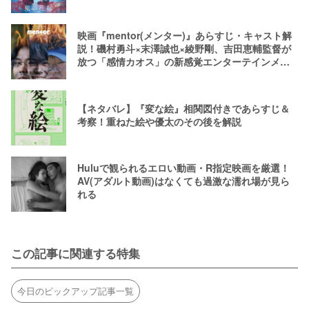
映画『mentor(メンター)』あらすじ・キャスト解
説！磯村勇斗×末澤誠也×綾野剛、吉田恵輔監督が
放つ「感情カオス」の新感覚エンターテインメン
ト
【ネタバレ】『変な絵』相関図付きであらすじ＆
考察！重ねた絵や優太のその後を解説
Huluで観られるエロい動画・R指定映画を厳選！
AV(アダルト動画)はなくても過激な濡れ場が見ら
れる
この記事に関連する特集
今日のピックアップ記事一覧