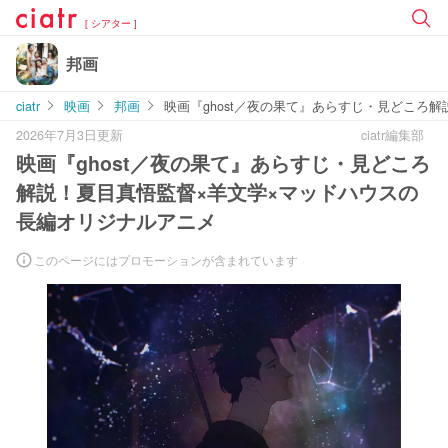
[ シアター ]
邦画
ciatr
映画
邦画
映画『ghost／夜の果て』あらすじ・見どころ
2026年7月3日更新
ciatr編集部
映画『ghost／夜の果て』あらすじ・見どころ
解説！夏目真悟監督×羊文学×マッドハウスの
長編オリジナルアニメ
このページにはプロモーションが含まれています