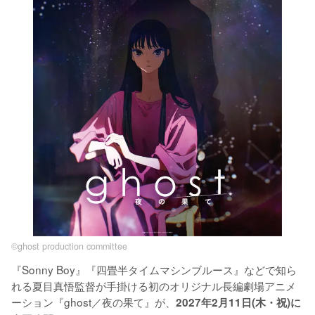
©ghost production committee
『Sonny Boy』『四畳半タイムマシンブルース』などで知ら
れる夏目真悟監督が手掛ける初のオリジナル長編劇場アニメ
ーション『ghost／夜の果て』が、
2027年2月11日(木・祝)に