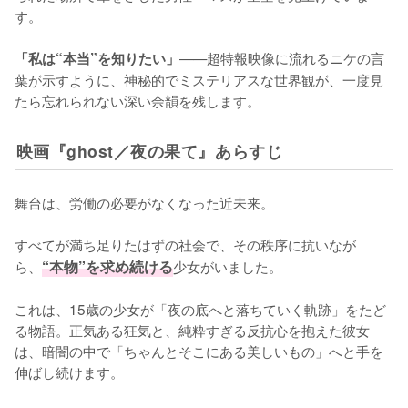
す。

——超特報映像に流れるニケの言
「私は“本当”を知りたい」
葉が示すように、神秘的でミステリアスな世界観が、一度見
たら忘れられない深い余韻を残します。
映画『ghost／夜の果て』あらすじ
舞台は、労働の必要がなくなった近未来。

すべてが満ち足りたはずの社会で、その秩序に抗いなが
ら、
“本物”を求め続ける
少女がいました。

これは、15歳の少女が「夜の底へと落ちていく軌跡」をたど
る物語。正気ある狂気と、純粋すぎる反抗心を抱えた彼女
は、暗闇の中で「ちゃんとそこにある美しいもの」へと手を
伸ばし続けます。
