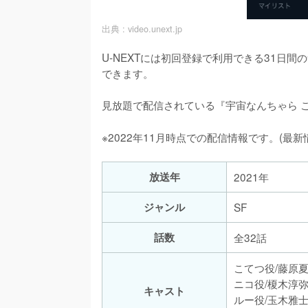
出典 :
video.unext.jp
U-NEXTには初回登録で利用できる31日
できます。

見放題で配信されている『宇宙なんちゃら 
※2022年11月時点での配信情報です。(最
放送年
2021年
ジャンル
SF
話数
全32話
こてつ役/藤原
ニコ役/榎木淳
キャスト
ルー役/玉木雅