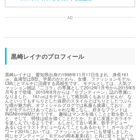
AD
黒崎レイナのプロフィール
黒崎レイナは、愛知県出身の1998年11月11日生まれ、身長161
㎝、血液型はB型。学業のかたわら、女優、ファッションモデル、
CMにとマルチに活躍する高校生です。 モデルとしては、人気フ
ァッション雑誌『二コラ』の専属として2012年1月号から2015年5
月号まで登場、2015年8月からは『セブンティーン』誌の専属に
なりました。 161㎝はモデルとして格別高くもありませんが、な
んといってもすらりとした抜群のスタイルとぱちりとしたつぶら
な瞳が魅力的。オフィシャルブログでは私服も披露しており、さ
すがモデルだけあっておしゃれな着こなし。好きなブランドは
INGNIやH&Mだそうです。 趣味はマンガを描くことと歌を歌うこ
と、そして、特技は絵を描くことだとか。たまに友達とカラオケ
を楽しんでいるようです。もしかして近い将来、歌手デビュー、
あるいはイラストデビューなんてこともあるかも？！ ガールズア
ワード2015においては、ファッションショーにも登場しました。
同じセブンティーン・モデルの岡本夏美(右）と共に堂々としたウ