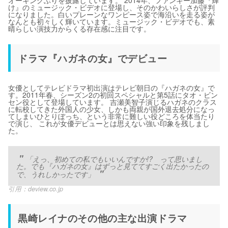
オーキングぶりを披露しています。 2014年、ファンキー加藤『輝
け』のミュージック・ビデオに登場し、そのかわいらしさが評判
になりました。白いプレーンなワンピース姿で海沿いを走る姿が
なんとも初々しく輝いています。ミュージック・ビデオでも、素
晴らしい演技力からくる存在感に注目です。
ドラマ『ハガネの女』でデビュー
女優としてテレビドラマ初出演はテレビ朝日の『ハガネの女』で
す。2011年春、シーズン2の初回スペシャルと第5話にタオ・ビン
セン役として登場しています。 吉瀬美智子演じるハガネのクラス
に転校してきた外国人の少女、しかも両親が国外退去処分になっ
てしまいひとりぼっち、という非常に難しい役どころを体当たり
で演じ、 これが女優デビューとは思えない強い印象を残しまし
た。
「えっ、初めての私でもいいんですか!? って思いまし
た。でも『ハガネの女』はずっと見ててすごく出たかったの
で、うれしかったです」
引用：
deview.co.jp
黒崎レイナのその他の主な出演ドラマ