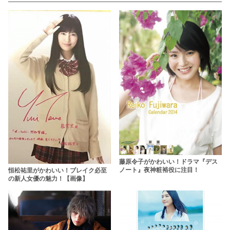
藤原令子がかわいい！ドラマ『デス
ノート』夜神粧裕役に注目！
恒松祐里がかわいい！ブレイク必至
の新人女優の魅力！【画像】