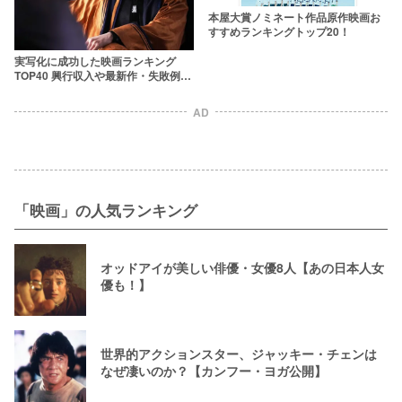
本屋大賞ノミネート作品原作映画お
すすめランキングトップ20！
実写化に成功した映画ランキング
TOP40 興行収入や最新作・失敗例も
紹介
AD
「映画」の人気ランキング
オッドアイが美しい俳優・女優8人【あの日本人女
優も！】
世界的アクションスター、ジャッキー・チェンは
なぜ凄いのか？【カンフー・ヨガ公開】