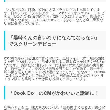
『ハガネの女』以降、複数の人気ドラマにゲスト出演していま
す。日本テレビ『ブルドクター』（2011.7.6 オンエア）、テレビ
朝日『DOCTORS 最強の名医』(2011.10.27オンエア)、関西テレ
ビ『幽かな彼女』(2013.04.09オンエア)など。なんと全て重要な
初回に登場しています。
『黒崎くんの言いなりになんてならない』
でスクリーンデビュー
2016年2月27日公開の本作において、黒崎レイナは2年D組の西野
あや役で登場します。中島健人演じる黒崎を追っかける女子3人の
1人です。 講談社の別冊フレンドに連載中の大人気漫画の実写化
で、原作はマキノ。高校の学園寮を舞台にした物語で、若手実力
派俳優を揃えたキャストが話題になりました。 ちなみに、2015年
12月には日本テレビで放送された、同作品の二夜連続スペシャル
ドラマ版にも黒崎レイナは同じ役柄で出演しています。
「Cook Do」のCMがかわいいと話題に！
杉咲花とともに、味の素のCook DO「回鍋肉 無くなるよ」篇に登