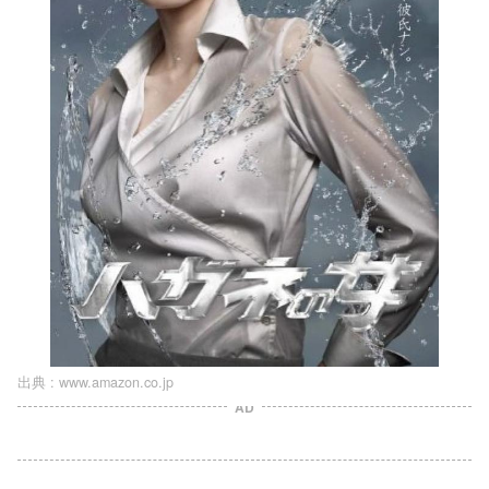
出典 :
www.amazon.co.jp
AD