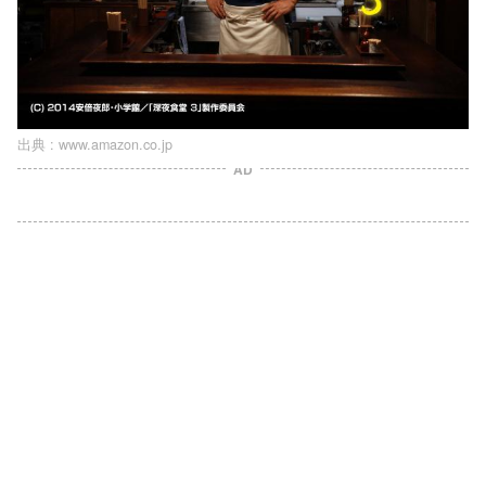
出典 :
www.amazon.co.jp
AD