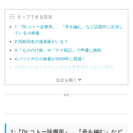
タップできる目次
1:『Dr.コトー診療所』、『舟を編む』など話題作に出演し
ている小林薫
2:同姓同名の漫画家がいる？
3:『もののけ姫』や『ゲド戦記』で声優に挑戦
4:バツイチの小林薫が2009年に再婚！
5:演技は日本アカデミー賞を多数受賞するほどの実力
目次を開く
AD
1:『Dr.コトー診療所』、『舟を編む』など