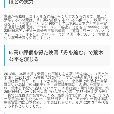
ほどの実力
主役から脇役、コミカルな作品からシリアスなものまで、幅広く
活躍する小林薫は、常に高い評価を得ている俳優です。 映画『そ
れから』『恋文』（ともに1985年）では第9回日本アカデミー賞
最優秀助演男優賞、『コキーユ』『秘密』（ともに1999年）で第
23回日本アカデミー賞優秀主演男優賞、『東京タワー オカンとボ
クと、時々、オトン』（2007年）で第31回日本アカデミー賞最優
秀助演男優賞を受賞しました。
6:高い評価を得た映画『舟を編む』で荒木
公平を演じる
2012年、本屋大賞を受賞した三浦しをん著『舟を編む』（光文社
文庫）は2013年、石井裕也監督作として実写映画化されました。
主演は松田龍平、ヒロインは宮崎あおい、小林薫は出版社の営業
部にいた馬締（松田龍平）を、辞書編集部に引き抜いた重要人
物・荒木公平役で出演しています。 本作は第38回報知映画賞、第
26回日刊スポーツ映画大賞で作品賞を受賞、第37回日本アカデミ
ー賞では最優秀作品賞をふくめ、最多6部門受賞。さらに、オスカ
ー受賞はのがしたものの、第86回アメリカ・アカデミー賞外国語
映画賞部門に日本代表として選ばれるなど、まさに2013年を代表
する名作となりました。