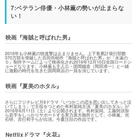
7:ベテラン俳優・小林薫の勢いが止まらな
い！
映画『海賊と呼ばれた男』
2016年も小林薫の快進撃は止まりません。上下巻累計発行部数
370万部を突破した百田尚樹作『海賊と呼ばれた男』が『永遠の
０』制作チームによって映画化され2016年12月10日全国ロードシ
ョーとなります。小林薫も主人公・国岡鐵造（岡田准一）と一緒
に激動の時代を生きた国岡商店の一員を演じています。
映画『夏美のホタル』
さらにフジテレビ月9ドラマ『いつかこの恋を思い出してきっと泣
いてしまう』で主役をつとめた有村架純主演『夏美のホタル』が
2016年6月11日（土）より公開されます。有村架純、工藤阿須加
ら若手をしっかりサポートする実力派大御所として、小林薫、光
石研、吉行和子らが出演。今夏注目の作品です。
Netflixドラマ『火花』