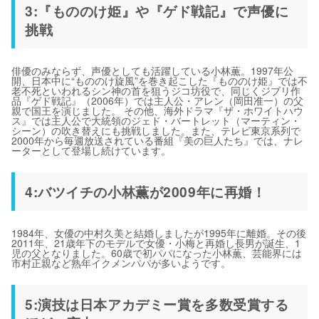
3:『もののけ姫』や『ゲド戦記』で声優に
挑戦
俳優のみならず、声優としても活躍している小林薫。1997年公
開、日本中に“もののけ旋風”を巻き起こした『もののけ姫』では不
老不死といわれるシン神の首を狙うジコ坊役で、同じくジブリ作
品『ゲド戦記』（2006年）では主人公・アレン（岡田准一）の父
親で国王を演じました。 その他、海外ドラマ『ザ・ホワイトハウ
ス』では主人公で大統領のジェド・バートレット（マーティン・
シーン）の吹き替えにも挑戦しました。また、テレビ東京系列で
2000年から毎週放送されている番組『美の巨人たち』では、ナレ
ーターとして登場し続けています。
4:バツイチの小林薫が2009年に再婚！
1984年、女優の中村久美と結婚しましたが1995年に離婚。その後
2011年、21歳年下のモデルで女優・小梅と再婚し長男が誕生、1
児の父となりました。60歳で初パパになった小林薫、芸能界には
市村正親など熟年イクメンパパが多いようです。
5:演技は日本アカデミー賞を多数受賞する