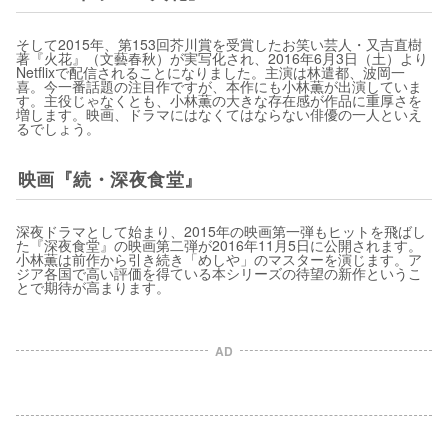
そして2015年、第153回芥川賞を受賞したお笑い芸人・又吉直樹
著『火花』（文藝春秋）が実写化され、2016年6月3日（土）より
Netflixで配信されることになりました。主演は林遣都、波岡一
喜。今一番話題の注目作ですが、本作にも小林薫が出演していま
す。主役じゃなくとも、小林薫の大きな存在感が作品に重厚さを
増します。映画、ドラマにはなくてはならない俳優の一人といえ
るでしょう。
映画『続・深夜食堂』
深夜ドラマとして始まり、2015年の映画第一弾もヒットを飛ばし
た『深夜食堂』の映画第二弾が2016年11月5日に公開されます。
小林薫は前作から引き続き「めしや」のマスターを演じます。ア
ジア各国で高い評価を得ている本シリーズの待望の新作というこ
とで期待が高まります。
AD