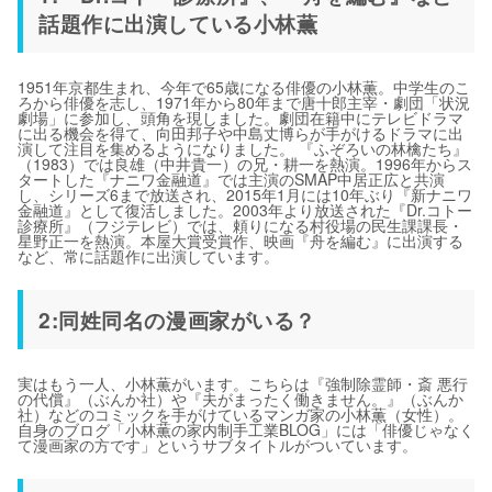
話題作に出演している小林薫
1951年京都生まれ、今年で65歳になる俳優の小林薫。中学生のこ
ろから俳優を志し、1971年から80年まで唐十郎主宰・劇団「状況
劇場」に参加し、頭角を現しました。劇団在籍中にテレビドラマ
に出る機会を得て、向田邦子や中島丈博らが手がけるドラマに出
演して注目を集めるようになりました。 『ふぞろいの林檎たち』
（1983）では良雄（中井貴一）の兄・耕一を熱演。1996年からス
タートした『ナニワ金融道』では主演のSMAP中居正広と共演
し、シリーズ6まで放送され、2015年1月には10年ぶり『新ナニワ
金融道』として復活しました。2003年より放送された『Dr.コトー
診療所』（フジテレビ）では、頼りになる村役場の民生課課長・
星野正一を熱演。本屋大賞受賞作、映画『舟を編む』に出演する
など、常に話題作に出演しています。
2:同姓同名の漫画家がいる？
実はもう一人、小林薫がいます。こちらは『強制除霊師・斎 悪行
の代償』（ぶんか社）や『夫がまったく働きません。』（ぶんか
社）などのコミックを手がけているマンガ家の小林薫（女性）。
自身のブログ「小林薫の家内制手工業BLOG」には「俳優じゃなく
て漫画家の方です」というサブタイトルがついています。