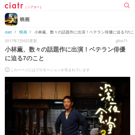
[ シアター ]
映画
ciatr
映画
小林薫、数々の話題作に出演！ベテラン俳優に迫る7のこ
2017年7月6日更新
glico71
小林薫、数々の話題作に出演！ベテラン俳優
に迫る7のこと
このページにはプロモーションが含まれています