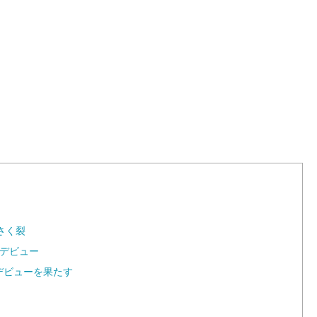
L
o
a
d
e
d
:
1
0
0
.
0
0
%
がさく裂
優デビュー
デビューを果たす