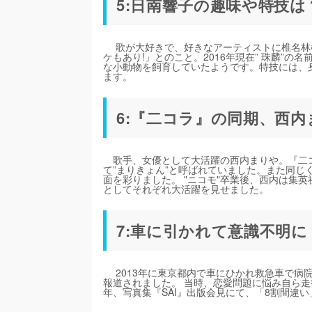
5:日南響子の趣味や特技は
歌が大好きで、好きなアーティストに椎名林
ケもあり!」とのこと。2016年現在” 珠麟”
な小動物を飼育していたようです。特技には、
ます。
6:『二コラ』の同期、西
歌手、女優として大活躍の西内まりや。『二コ
て”まりきょん”と呼ばれていました。また同じく
面を彩りました。 "ニコモ"卒業後、西内は集英社の
としてそれぞれ大活躍を見せました。
7:車に引かれて意識不明に
2013年に東京都内で車にひかれ救急車で病
報道されました。 当時、恋愛問題に悩み自ら走
年、写真集『SAI』出版会見にて、「8割間違