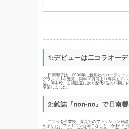
1:デビューは二コラオー
日南響子は、2006年に新潮社のローティー
グランプリを受賞。同年10月号より専属モデル
在、岡本玲、古畑星夏に次ぐ歴代3位の16回。内
卒業しました。
2:雑誌『non-no』で日
二コラを卒業後、集英社のファッション雑誌『non
めました。フェミニンな着こなしと、かわいい容