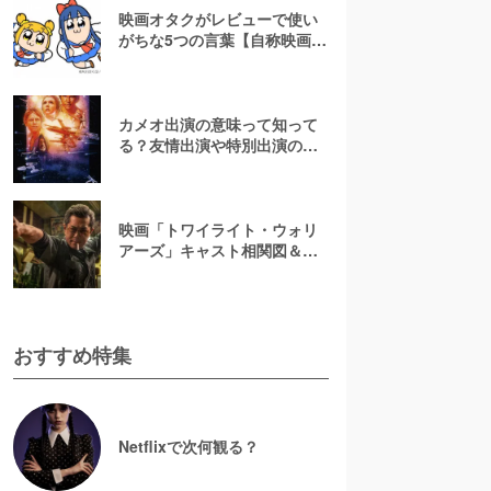
映画オタクがレビューで使い
がちな5つの言葉【自称映画オ
タクが解説】
カメオ出演の意味って知って
る？友情出演や特別出演の違
いとともに解説してみた
映画「トワイライト・ウォリ
アーズ」キャスト相関図＆登
場人物一覧！【決戦！九龍城
砦】
おすすめ特集
Netflixで次何観る？