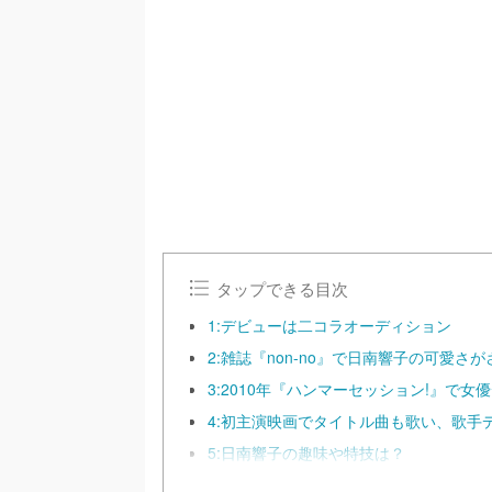
/
U
n
m
u
t
e
タップできる目次
1:デビューは二コラオーディション
2:雑誌『non-no』で日南響子の可愛さ
3:2010年『ハンマーセッション!』で女
4:初主演映画でタイトル曲も歌い、歌手
5:日南響子の趣味や特技は？