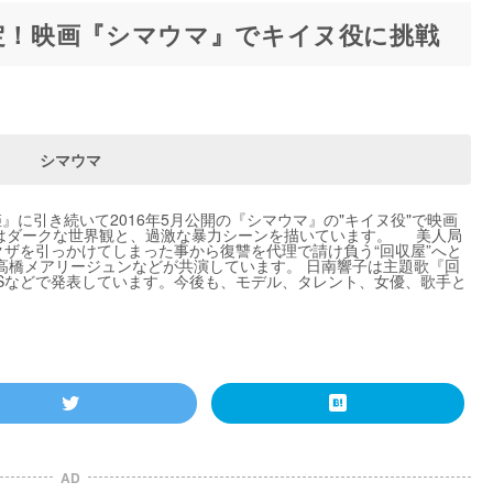
決定！映画『シマウマ』でキイヌ役に挑戦
シマウマ
姫』に引き続いて2016年5月公開の『シマウマ』の"キイヌ役"で映画
品はダークな世界観と、過激な暴力シーンを描いています。 美人局
クザを引っかけてしまった事から復讐を代理で請け負う“回収屋”へと
高橋メアリージュンなどが共演しています。 日南響子は主題歌『回
NSなどで発表しています。今後も、モデル、タレント、女優、歌手と
AD