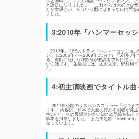
ルと同時に、マンガ雑誌『ヤングジャンプ』で
と話題になりました。 これからは大好きな音
とか女優とか、そういう型にはまらない内面を表現
ました。
3:2010年『ハンマーセッ
2010年、TBSのドラマ『ハンマーセッショ
ン!』は2006年から2009年にかけて『週刊
る、教師に化けた詐欺師が知識をフルに使い、
いく話です。 生徒役には、志田未来、野村周
た。
4:初主演映画でタイトル
2011年公開のサスペンススリラー『七つま
ます。 内容は、日本で大量の行方不明者が発
生3人と、その母親達の言い知れぬ恐怖を描くと
脚本を担当しました。 また主題歌『Save 
なっています。