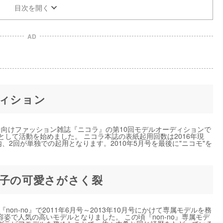
目次を開く
AD
ディション
ン向けファッション雑誌『ニコラ』の第10回モデルオーディションで
として活動を始めました。 ニコラ本誌の表紙起用回数は2016年現
、2回が単独での起用となります。2010年5月号を最後に"ニコモ"を
南響子の可愛さがさく裂
-no』で2011年6月号～2013年10月号にかけて専属モデルを務
姿で人気の高いモデルとなりました。 この頃『non-no』専属モデ