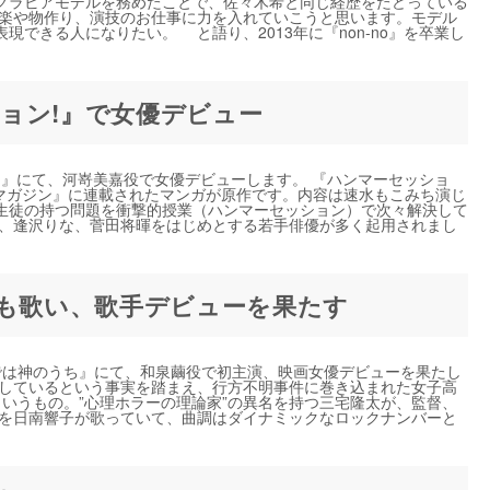
グラビアモデルを務めたことで、佐々木希と同じ経歴をたどっている
楽や物作り、演技のお仕事に力を入れていこうと思います。モデル
できる人になりたい。 と語り、2013年に『non-no』を卒業し
ション!』で女優デビュー
ン!』にて、河嵜美嘉役で女優デビューします。 『ハンマーセッショ
少年マガジン』に連載されたマンガが原作です。内容は速水もこみち演じ
生徒の持つ問題を衝撃的授業（ハンマーセッション）で次々解決して
平、逢沢りな、菅田将暉をはじめとする若手俳優が多く起用されまし
曲も歌い、歌手デビューを果たす
では神のうち』にて、和泉繭役で初主演、映画女優デビューを果たし
生しているという事実を踏まえ、行方不明事件に巻き込まれた女子高
いうもの。”心理ホラーの理論家”の異名を持つ三宅隆太が、監督、
me』を日南響子が歌っていて、曲調はダイナミックなロックナンバーと