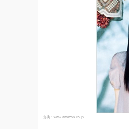
出典 :
www.amazon.co.jp