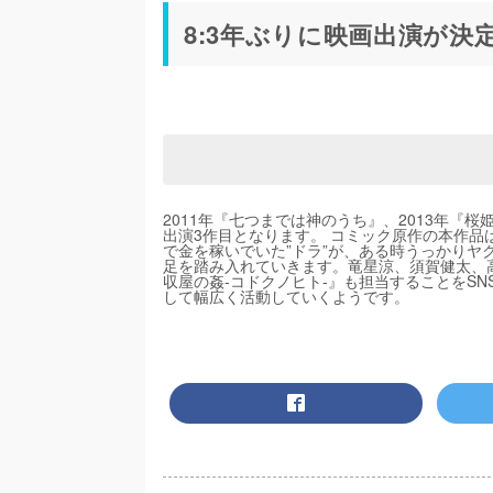
8:3年ぶりに映画出演が
2011年『七つまでは神のうち』、2013年『桜
出演3作目となります。 コミック原作の本作
で金を稼いでいた”ドラ”が、ある時うっかりヤ
足を踏み入れていきます。竜星涼、須賀健太、
収屋の姦-コドクノヒト-』も担当することをS
して幅広く活動していくようです。