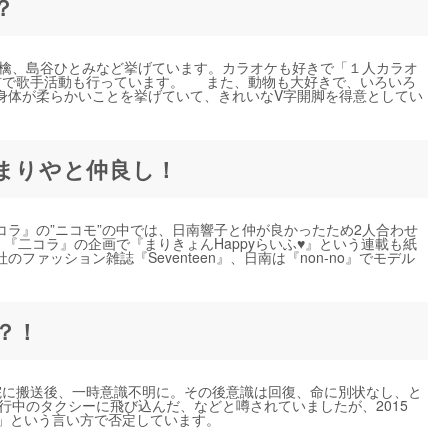
？
檎、島谷ひとみなど挙げています。カラオケも好きで「１人カラオ
の名前で歌手活動も行っています。 また、動物も大好きで、いろいろ
身体が柔らかいことを挙げていて、きれいなV字開脚を得意としてい
内まりやと仲良し！
ラ』の”ニコモ”の中では、日南響子と仲が良かったため2人合わせ
『二コラ』の企画で『まりきょんHappyらいふ♥』という連載も紙
ファッション雑誌『Seventeen』、日南は『non-no』でモデル
？！
院に搬送後、一時意識不明に。その後意識は回復、命に別状なし、と
行中のタクシーに飛び込んだ、などと噂されていましたが、2015
い」という言い方で否定しています。