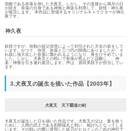
宿敵である奈落を倒した犬夜叉。しかし、その直後から満月の日
が続き、奈落の分身である神無と神楽を利用して、妖怪・神久夜
が復活します。 本作品に登場するオリジナルキャラクターが神久
夜です。
神久夜
妖怪ですが、弥勒の祖父弥萢によって封印された天女の姿をして
います。かつて、弥萢、奈落と三つ巴の関係にありましたが、そ
れ故に強大化した奈落に襲われるようになり、身をひそめていま
した。しかし、犬夜叉との戦いで奈落が死んだと誤解し、、神
楽・神無を引き連れ復活します。声は、原田美枝子が担当してい
ます。
3.犬夜叉の誕生を描いた作品【2003年】
犬夜叉 天下覇道の剣
犬夜叉が誕生した日を描いた作品です。犬夜叉の父は、妻を救う
ために、人間の武士である刹那猛丸と戦い、相討ちとなってしま
います。その戦いの際に使用した妖刃がヒロインかごめの神社で