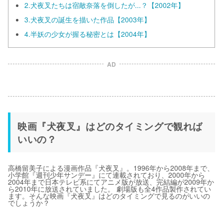
2.犬夜叉たちは宿敵奈落を倒したが...？【2002年】
3.犬夜叉の誕生を描いた作品【2003年】
4.半妖の少女が握る秘密とは【2004年】
AD
映画『犬夜叉』はどのタイミングで観れば
いいの？
高橋留美子による漫画作品『犬夜叉』。1996年から2008年まで、
小学館『週刊少年サンデー』にて連載されており、2000年から
2004年まで日本テレビ系にてアニメ版が放送、完結編が2009年か
ら2010年に放送されていました。 劇場版も全4作品製作されてい
ます。そんな映画『犬夜叉』はどのタイミングで見るのがいいの
でしょうか？