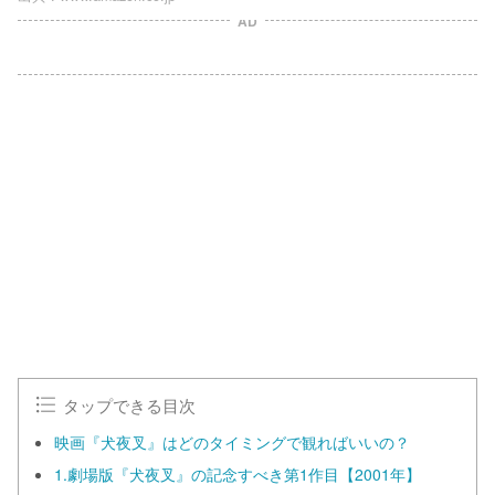
AD
L
o
/
U
a
n
d
m
e
u
d
t
:
e
1
0
0
.
0
0
%
タップできる目次
映画『犬夜叉』はどのタイミングで観ればいいの？
1.劇場版『犬夜叉』の記念すべき第1作目【2001年】