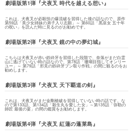
劇場版第1弾『犬夜叉 時代を越える想い』
これは、犬夜叉が必殺技の爆流破を習得した後の話なので、原作
第59話「美少女姉妹の弟子入り志願」～ 第60話「黒巫女 五十年
の呪い」を読んだ時に見るのがお勧めです。
劇場版第2弾『犬夜叉 鏡の中の夢幻城』
こちらは犬夜叉が赤い鉄砕牙を習得した段階で、奈落がまだ白霊
山に逃げていない時の話なので、第78話「珊瑚目指してオンリー
ユー」～ 第79話「邪見の鉄砕牙ブン取り作戦」の間に観るのをお
勧めします。
劇場版第3弾『犬夜叉 天下覇道の剣』
これは、犬夜叉がまだ金剛槍破を習得していない時の話です。な
ので第133話、第134話「殺生丸を愛した女」～第135話「弥勒の
師匠 最後の宴」の間の鑑賞をお勧めします。
劇場版第4弾『犬夜叉 紅蓮の蓬莱島』