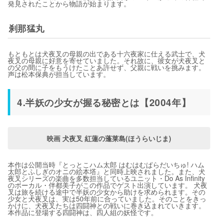
発見されたことから物語が始まります。
刹那猛丸
もともとは犬夜叉の母親の出である十六夜家に仕える武士で、犬
夜叉の母親に好意を寄せていました。それ故に、彼女が犬夜叉と
の父の間に子をもうけたことあ許せず、父親に戦いを挑みます。
声は松本保典が担当しています。
4.半妖の少女が握る秘密とは【2004年】
映画 犬夜叉 紅蓮の蓬莱島(ほうらいじま)
本作は公開当時『とっとこハム太郎 はむはむぱらだいちゅ! ハム
太郎とふしぎのオニの絵本塔』と同時上映されました。また、犬
夜叉シリーズの楽曲を多数担当しているユニット・Do As Infinity
のボーカル・伴都美子がこの作品でゲスト出演しています。 犬夜
叉は旅を続ける途中で半妖の少女から助けを求められます。その
少女と犬夜叉は、実は50年前に合っていました。そのことをきっ
かけに、犬夜叉たちは四闘神との戦いに巻き込まれていきます。
本作品に登場する四闘神は、四人組の妖怪です。