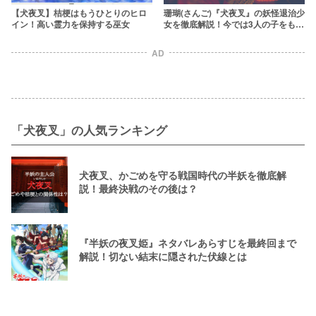
【犬夜叉】桔梗はもうひとりのヒロ
珊瑚(さんご)『犬夜叉』の妖怪退治少
イン！高い霊力を保持する巫女
女を徹底解説！今では3人の子をもつ
母親に
AD
「犬夜叉」の人気ランキング
犬夜叉、かごめを守る戦国時代の半妖を徹底解
説！最終決戦のその後は？
『半妖の夜叉姫』ネタバレあらすじを最終回まで
解説！切ない結末に隠された伏線とは