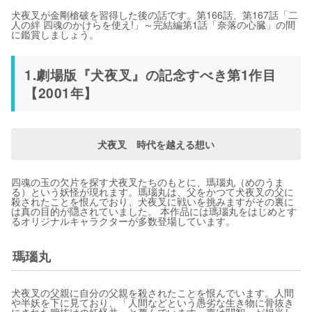
犬夜叉が金剛槍破を習得した後の話です。第166話、第167話「二
人の絆 四魂のかけらを使え!」～完結編第1話「奈落の心臓」の間
に鑑賞しましょう。
1.劇場版『犬夜叉』の記念すべき第1作目
【2001年】
犬夜叉 時代を越える想い
四魂の玉の欠片を探す犬夜叉たちのもとに、瑪瑙丸（めのうま
る）という妖怪が現れます。瑪瑙丸は、父をかつて犬夜叉の父に
殺されたことを恨んでおり、犬夜叉に戦いを挑みますがその裏に
は真の目的が隠されていました。 本作品には瑪瑙丸をはじめとす
るオリジナルキャラクターが多数登場しています。
瑪瑙丸
犬夜叉の父親に自分の父親を殺されたことを恨んでいます。人間
や半妖を下に見ており、「人間などという愚劣な生き物に骨抜き
にされた腑抜けの妖怪共」と蔑んでいます。声は関智一が担当し