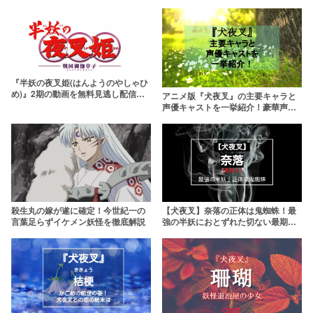
『半妖の夜叉姫(はんようのやしゃひ
め)』2期の動画を無料見逃し配信し
アニメ版『犬夜叉』の主要キャラと
ているサブスクはここ！
声優キャストを一挙紹介！豪華声優
陣が勢揃い
殺生丸の嫁が遂に確定！今世紀一の
【犬夜叉】奈落の正体は鬼蜘蛛！最
言葉足らずイケメン妖怪を徹底解説
強の半妖におとずれた切ない最期と
は？