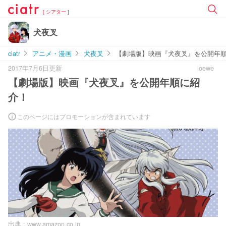
[ シアター ]
犬夜叉
ciatr
アニメ・漫画
犬夜叉
【劇場版】映画『犬夜叉』を公開年
2017年7月6日更新
loewe
【劇場版】映画『犬夜叉』を公開年順に紹
介！
このページにはプロモーションが含まれています
出典 :
www.amazon.co.jp