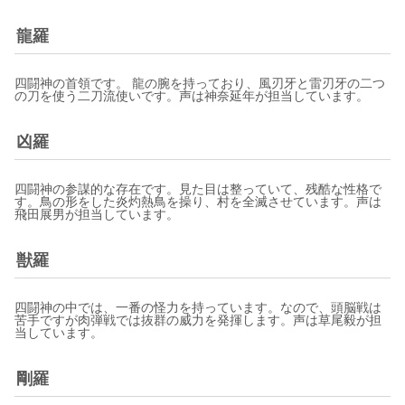
龍羅
四闘神の首領です。 龍の腕を持っており、風刃牙と雷刃牙の二つ
の刀を使う二刀流使いです。声は神奈延年が担当しています。
凶羅
四闘神の参謀的な存在です。見た目は整っていて、残酷な性格で
す。鳥の形をした炎灼熱鳥を操り、村を全滅させています。声は
飛田展男が担当しています。
獣羅
四闘神の中では、一番の怪力を持っています。なので、頭脳戦は
苦手ですが肉弾戦では抜群の威力を発揮します。声は草尾毅が担
当しています。
剛羅