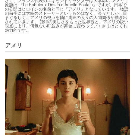
さて、フランス代表のエキセントリック女子は大本命の”アメリ”。
原題は 『Le Fabuleux Destin d'Amélie Poulain』ですが、日本で
の公開はヒロインの名前と同じ『アメリ』となっています。 物語
の前半には大筋のストーリーというものはなく、淡々としかし目
まぐるしく、アメリの視点を軸に周囲の人々の人間関係が描き出
されていきます。 独特の美しさをもった世界観と、アメリの鋭い
視点により、何気ない町並みが舞台に変わっていくさまはとても
魅力的です。
アメリ