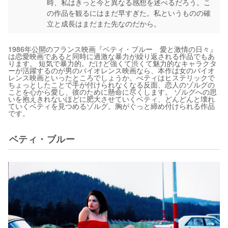
時、私はきっと今と異なる感想を述べるだろう。こ
の作品を観るにはまだ早すぎた。私というものの確
立と成長はまだまた先なのだから。
1986年公開のフランス映画『ベティ・ブルー 愛と激情の日々』
は恋愛映画であると同時に過激な暴力が繰り返される作品でもあ
ります。 短気で暴力的。だけど強くて渋くて魅力的なキャラクタ
ーが活躍するのが男のバイオレンス映画なら、本作は女のバイオ
レンス映画といったところでしょうか。べティはヒステリックで
ちょっとしたことで手が付けられなくなる反面、恋人のゾルグの
ことを心から愛し、彼のために懸命に尽くします。 ゾルグへの思
いを抱えきれないほどに肥大させていくベティ、どんどんと壊れ
ていくベティを見つめるゾルグ。胸がぐっと締め付けられる作品
です。
ベティ・ブルー