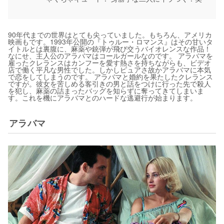
90年代までの世界はとても尖っていました。もちろん、アメリカ
映画もです。1993年公開の『トゥルー・ロマンス』はその甘いタ
イトルとは裏腹に、麻薬や銃弾が飛び交うバイオレンスな作品！
なにせ、主人公のアラバマはコールガールなのです。 アラバマを
雇ったクレランスはカンフーを愛す熱さを持ちながらも、ビデオ
店で働く平凡な男性でした。しかしピュアさ故かアラバマに本気
で恋をしてしまうのです。 アラバマと婚約を果たしたクレランス
ですが。彼女を苦しめる客引きの男と話をつけに行った先で殺人
を犯し、麻薬の詰まったバッグを知らずに奪ってきてしまいま
す。これを機にアラバマとのハードな逃避行が始まります。
アラバマ