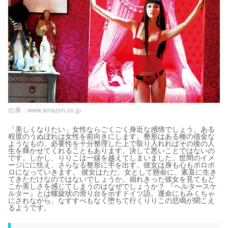
出典 :
www.amazon.co.jp
「美しくなりたい」女性ならごくごく身近な感情でしょう。ある
程度のうぬぼれは女性を前向きにします。整形はある種の借金な
ようなもの、必要性を十分整理した上で取り入れればその後の人
生を輝かせてくれることもあります。決して悪いことではないの
です。しかし、りりこは一線を越えてしまいました。世間のイメ
ージにに怯え、さらなる整形に手を出す。彼女は身も心もボロボ
ロになっていきます。 彼女はただ、女として懸命に、素直に生き
てきただけなのではないでしょうか。崩れきった彼女を見てもど
こか美しさを感じてしまうのはなぜでしょうか？ 『ヘルタースケ
ルター』とは螺旋状の滑り台を示すドイツ語。運命にもみくちゃ
にされながら、なすすべもなく堕ちて行くりりこの悲鳴が聞こえ
るようです。