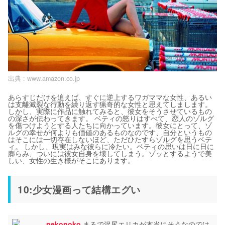
出典 :
www.amazon.co.jp
あらすじだけを追えば、すぐに逆上するワガママな女性、あるい
は支離滅裂な行動を繰り返す猟奇的な女性と思えてしまします。
しかし、実際に作品に触れてみると、彼女をそうさせているもの
の深さが伝わってきます。 ベティの怒りはすべて、恋人のゾルグ
を傷つけようとする人たちに向かっています。彼女にとって、ゾ
ルグの幸せが何よりも価値のあるものなのです、自分というもの
はそこには一切存在しないほど、ただひたすらゾルグを思うベテ
ィ。 しかし、現実はみな彼らに冷たい。ベティの思いは日に日に
膨らみ、ついには彼女自身を壊してしまう。ゾッとするようで美
しい、女性の生き様がそこにあります。
10:少女漫画って結構エグい
nekonoko
まるで沢尻エリカが本当にそうなのでは