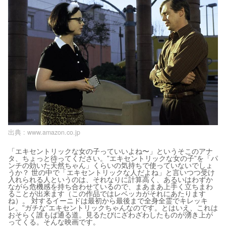
出典 :
www.amazon.co.jp
「エキセントリックな女の子っていいよね〜」というそこのアナ
タ、ちょっと待ってください。”エキセントリックな女の子”を「パ
ンチの効いた天然ちゃん」くらいの気持ちで使っていないでしょ
うか？ 世の中で「エキセントリックな人だよね」と言いつつ受け
入れられる人というのは、それなりに計算高く、あるいはわずか
ながら危機感を持ち合わせているので、まあまあ上手く立ちまわ
ることが出来ます（この作品ではレベッカがそれにあたります
ね）。 対するイーニドは最初から最後まで全身全霊でキレッキ
レ。”ガチな”エキセントリックちゃんなのです。とはいえ、これは
おそらく誰もば通る道。見るたびにざわざわしたものが湧き上が
ってくる。そんな映画です。