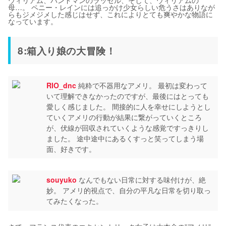
ウィリアム、バンドマンのラッセル、そして、ウィリアムの
母…。 ペニー・レインには追っかけ少女らしい危うさはありなが
らもジメジメした感じはせず、これによりとても爽やかな物語に
なっています。
8:箱入り娘の大冒険！
RIO_dnc
純粋で不器用なアメリ。 最初は変わって
いて理解できなかったのですが、最後にはとっても
愛しく感じました。 間接的に人を幸せにしようとし
ていくアメリの行動が結果に繋がっていくところ
が、伏線が回収されていくような感覚ですっきりし
ました。 途中途中にあるくすっと笑ってしまう場
面、好きです。
souyuko
なんでもない日常に対する味付けが、絶
妙。 アメリ的視点で、自分の平凡な日常を切り取っ
てみたくなった。