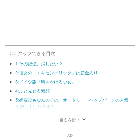
タップできる目次
1:その記憶、消したい？
2:彼女の「エキセントリック」は筋金入り
3:ドイツ版『時をかける少女』！
4:ふと見せる素顔
5:娼婦役もなんのその。オードリー・ヘップバーンの人気
を押し上げた名作！
目次を開く
AD