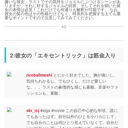
嫌いな彼女、ラストでその気持をジョエルにぶつけるシーンがあ
りますが、それに対するジョエルの回答、そしてそれを聞いた彼
女の表情は必見！これだけでも何通りも解釈が可能です。 なお、
彼女の髪の色はその性格だけでなく、時系列を把握する上でも重
要なポイントですので注意してみてみてください。
AD
2:彼女の「エキセントリック」は筋金入り
riceballmeshi
とにかく好きでした。胸が痛いし、
気持ちわかるし、でもひくし、だけど愛しい
な。。。ラストの象徴的な感じも素敵。音楽やファ
ッションも、素敵。
skr_icj
#eiga #movie この自己中心的な年頃、誰に
でもあったはず。自分以外のひとを小バカにして、
でも自分のことは何ひとつ見えていなくて。自分だ