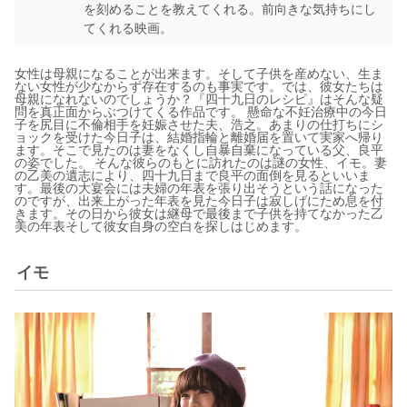
を刻めることを教えてくれる。前向きな気持ちにし
てくれる映画。
女性は母親になることが出来ます。そして子供を産めない、生ま
ない女性が少なからず存在するのも事実です。では、彼女たちは
母親になれないのでしょうか？『四十九日のレシピ』はそんな疑
問を真正面からぶつけてくる作品です。 懸命な不妊治療中の今日
子を尻目に不倫相手を妊娠させた夫、浩之。あまりの仕打ちにシ
ョックを受けた今日子は、結婚指輪と離婚届を置いて実家へ帰り
ます。そこで見たのは妻をなくし自暴自棄になっている父、良平
の姿でした。 そんな彼らのもとに訪れたのは謎の女性、イモ。妻
の乙美の遺志により、四十九日まで良平の面倒を見るといいま
す。最後の大宴会には夫婦の年表を張り出そうという話になった
のですが、出来上がった年表を見た今日子は寂しげにため息を付
きます。その日から彼女は継母で最後まで子供を持てなかった乙
美の年表そして彼女自身の空白を探しはじめます。
イモ