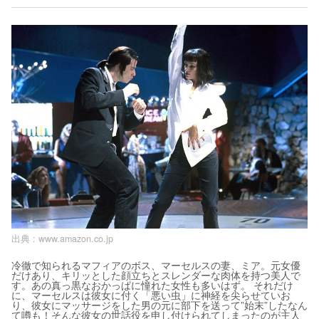
出典 :
www.amazon.co.jp
冷徹で知られるマフィアのボス、マーセルスの妻、ミア。元女優
だけあり、キリッとした顔立ちとスレンダーな肉体を持つ美人で
す。あの真っ黒なおかっぱに憧れた女性も多いはず。 それだけ
に、マーセルスは彼女に付く「悪い虫」に神経を尖らせていお
り、彼女にマッサージをした男の元に部下を送って”始末”したなん
て噂も！そんな彼女の世話役を申し付けられてしまったのが主人