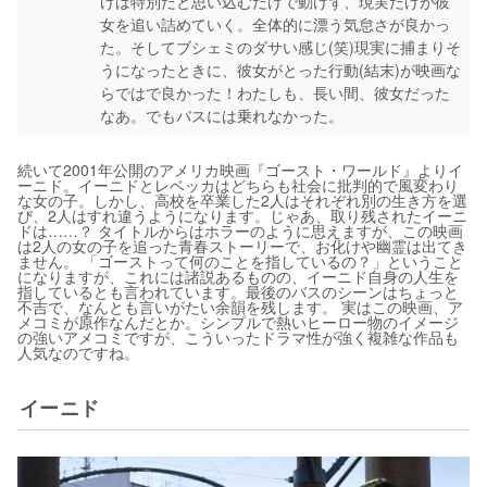
けは特別だと思い込むだけで動けず、現実だけが彼
女を追い詰めていく。全体的に漂う気怠さが良かっ
た。そしてブシェミのダサい感じ(笑)現実に捕まりそ
うになったときに、彼女がとった行動(結末)が映画な
らではで良かった！わたしも、長い間、彼女だった
なあ。でもバスには乗れなかった。
続いて2001年公開のアメリカ映画『ゴースト・ワールド』よりイ
ーニド。イーニドとレベッカはどちらも社会に批判的で風変わり
な女の子。しかし、高校を卒業した2人はそれぞれ別の生き方を選
び、2人はすれ違うようになります。じゃあ、取り残されたイーニ
ドは……？ タイトルからはホラーのように思えますが、この映画
は2人の女の子を追った青春ストーリーで、お化けや幽霊は出てき
ません。 「ゴーストって何のことを指しているの？」ということ
になりますが、これには諸説あるものの、イーニド自身の人生を
指しているとも言われています。最後のバスのシーンはちょっと
不吉で、なんとも言いがたい余韻を残します。 実はこの映画、ア
メコミが原作なんだとか。シンプルで熱いヒーロー物のイメージ
の強いアメコミですが、こういったドラマ性が強く複雑な作品も
人気なのですね。
イーニド