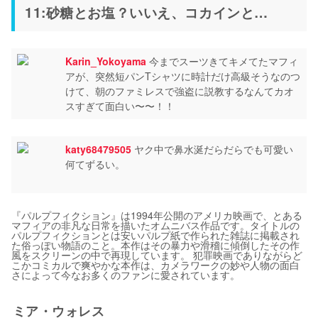
11:砂糖とお塩？いいえ、コカインと…
Karin_Yokoyama
今までスーツきてキメてたマフィ
アが、突然短パンTシャツに時計だけ高級そうなのつ
けて、朝のファミレスで強盗に説教するなんてカオ
スすぎて面白い〜〜！！
katy68479505
ヤク中で鼻水涎だらだらでも可愛い
何てずるい。
『パルプフィクション』は1994年公開のアメリカ映画で、とある
マフィアの非凡な日常を描いたオムニバス作品です。タイトルの
パルプフィクションとは安いパルプ紙で作られた雑誌に掲載され
た俗っぽい物語のこと。本作はその暴力や滑稽に傾倒したその作
風をスクリーンの中で再現しています。 犯罪映画でありながらど
こかコミカルで爽やかな本作は、カメラワークの妙や人物の面白
さによって今なお多くのファンに愛されています。
ミア・ウォレス