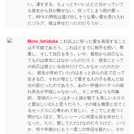
い。凄すぎる。ちょっとヤバい人だと分かっていて
も彼女から目が離せない。狂ってしまう程の愛っ
て…99％の男性は逃げ出しそうな重い愛を受け入れ
たゾルグ。彼は幸せだったのだろうか…
Moto_Ishiduka
これ以上に狂った愛を表現すること
は不可能であろう。これほどまでに相手を想い、尊
重し、そして自己を失う。いや、最初から自己なん
てものは彼女にはなかったのだろう、彼女にとって
の自己は彼といる自分だけでしかなかったのだか
ら。 彼女が求めていたのはきっと自らの足で立って
生きる己、それが母として愛する人の子を産んだ自
分の姿だったのであろう。あの一件後のベティの崩
れ具合が半端じゃなかった。そこが何よりも印象
的。 冒頭のシーンはきっと誰が観ても美しいエロス
と愛おしい2人と思うだろう。その後も幾度と出てく
るセックスに心奪われて欲しい。そこでしか息つく
間がないほど、苦しいシーンに何度も目を伏せたく
なった。ただ、愛してただけなのだろうけど。 いつ
か、何十年後かにもう一度この作品を観たい。その