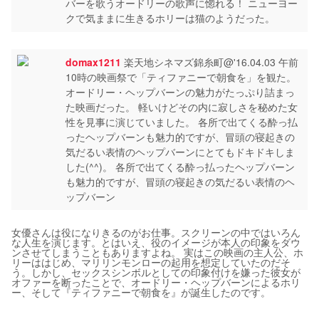
バーを歌うオードリーの歌声に惚れる！ ニューヨー
クで気ままに生きるホリーは猫のようだった。
domax1211
楽天地シネマズ錦糸町@'16.04.03 午前
10時の映画祭で「ティファニーで朝食を」を観た。
オードリー・ヘップバーンの魅力がたっぷり詰まっ
た映画だった。 軽いけどその内に寂しさを秘めた女
性を見事に演じていました。 各所で出てくる酔っ払
ったヘップバーンも魅力的ですが、冒頭の寝起きの
気だるい表情のヘップバーンにとてもドキドキしま
した(^^)。 各所で出てくる酔っ払ったヘップバーン
も魅力的ですが、冒頭の寝起きの気だるい表情のヘ
ップバーン
女優さんは役になりきるのがお仕事。スクリーンの中ではいろん
な人生を演じます。とはいえ、役のイメージが本人の印象をダウ
ンさせてしまうこともありますよね。 実はこの映画の主人公、ホ
リーははじめ、マリリンモンローの起用を想定していたのだそ
う。しかし、セックスシンボルとしての印象付けを嫌った彼女が
オファーを断ったことで、オードリー・ヘップバーンによるホリ
ー、そして『ティファニーで朝食を』が誕生したのです。