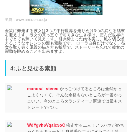
出典 :
www.amazon.co.jp
金策に奔走する彼女は3つの平行世界を走りぬけ3つの異なる結末
を迎えます。彼女の真っ直ぐで前向きな生き様は、淀んだ世界の
中でとても輝いて見えます。引き締まった肉体美に、風を切る燃
えるようなオレンジの髪も素敵です。 ローラ自身だけでなく、彼
女を取り巻く風景の描き方も斬新で、ストーリーを忘れて彼女の
躍動を眺めることも出来ますよ。
4:ふと見せる素顔
monoral_stereo
かっこつけてるところは全然かっ
こよくなくて、そんな余裕もないところが一番かっ
こいい。今のところタランティーノ関連では最もス
トレートでバカ。
WdYgvh6VqaIc3oC
疾走する二人！アラバマがめち
ゃくちゃキュート！ 身勝手な二人にイラつく！笑