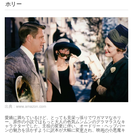
ホリー
出典 :
www.amazon.com
愛嬌に満ちているけど、とっても見栄っ張りでワガママなホリ
ー。原作の小説ではもっと大人の色気ムンムンのグラマラスなキ
ャラクターでした。主役の変更に伴い、オードリー・ヘップバー
ンの魅力を活かすように訳本が大幅に変更され、映画の小悪魔キ