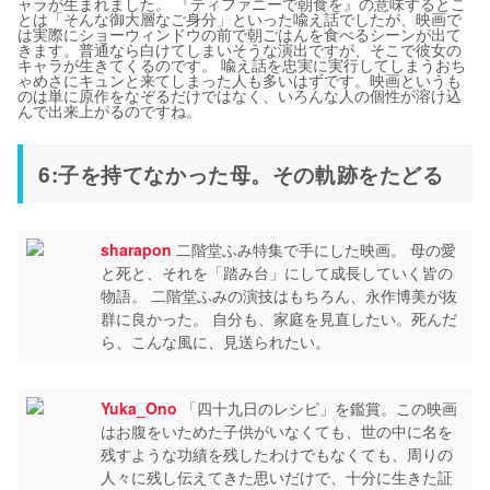
ャラが生まれました。 『ティファニーで朝食を』の意味するとこ
とは「そんな御大層なご身分」といった喩え話でしたが、映画で
は実際にショーウィンドウの前で朝ごはんを食べるシーンが出て
きます。普通なら白けてしまいそうな演出ですが、そこで彼女の
キャラが生きてくるのです。 喩え話を忠実に実行してしまうおち
ゃめさにキュンと来てしまった人も多いはずです。映画というも
のは単に原作をなぞるだけではなく、いろんな人の個性が溶け込
んで出来上がるのですね。
6:子を持てなかった母。その軌跡をたどる
sharapon
二階堂ふみ特集で手にした映画。 母の愛
と死と、それを「踏み台」にして成長していく皆の
物語。 二階堂ふみの演技はもちろん、永作博美が抜
群に良かった。 自分も、家庭を見直したい。死んだ
ら、こんな風に、見送られたい。
Yuka_Ono
「四十九日のレシピ」を鑑賞。この映画
はお腹をいためた子供がいなくても、世の中に名を
残すような功績を残したわけでもなくても、周りの
人々に残し伝えてきた思いだけで、十分に生きた証