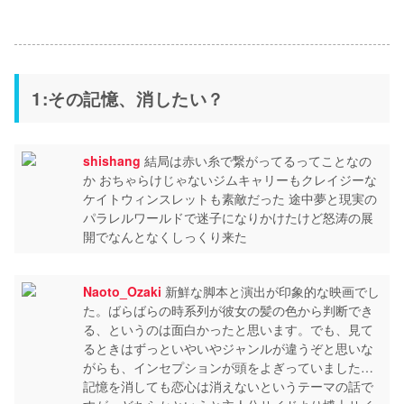
1:その記憶、消したい？
shishang
結局は赤い糸で繋がってるってことなの
か おちゃらけじゃないジムキャリーもクレイジーな
ケイトウィンスレットも素敵だった 途中夢と現実の
パラレルワールドで迷子になりかけたけど怒涛の展
開でなんとなくしっくり来た
Naoto_Ozaki
新鮮な脚本と演出が印象的な映画でし
た。ばらばらの時系列が彼女の髪の色から判断でき
る、というのは面白かったと思います。でも、見て
るときはずっといやいやジャンルが違うぞと思いな
がらも、インセプションが頭をよぎっていました…
記憶を消しても恋心は消えないというテーマの話で