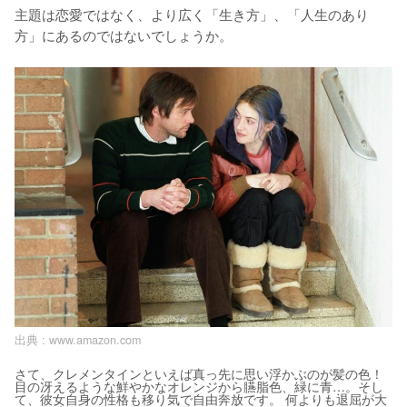
主題は恋愛ではなく、より広く「生き方」、「人生のあり
方」にあるのではないでしょうか。
出典 :
www.amazon.com
さて、クレメンタインといえば真っ先に思い浮かぶのが髪の色！
目の冴えるような鮮やかなオレンジから臙脂色、緑に青…。そし
て、彼女自身の性格も移り気で自由奔放です。 何よりも退屈が大