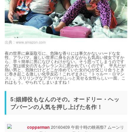
出典 :
www.amazon.com
夜の世界に麻薬取引に、危険な香りには事欠かないハードな女
性、アラバマ。厳しい世界に身をおきながらも気高い彼女ですか
ら、早々簡単に男になびくわけがない。そう思ってしまうのです
が、実は彼女の方もクレランスに惹かれていくのです。 平凡だが
熱い男と、危険だけどどこか冷めていた女の心が交じり合うとき
に巻き起こる激しい化学反応！これぞまさに『トゥルー・ロマン
ス』。 スリリングなアラバマがふっと見せる女性らしい一面、こ
れはもう、やられてしまいますね！
5:娼婦役もなんのその。オードリー・ヘッ
プバーンの人気を押し上げた名作！
copparman
20160409 午前十時の映画祭7 ムーンリ