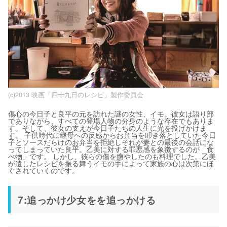
(c)2013 映画「四十九日のレシピ」製作委員会
傷心の今日子と良平の元を訪れた謎の女性、イモ。彼女は語り部
でありながら、すべての登場人物の分身のような存在でもありま
す。そして、彼女の支えが今日子たちの人生に光を投げかけま
す。 子供時代に継母への反感からお弁当を叩き落としていた今日
子とソースだらけのお弁当を拒絶しそれが妻との最後の会話にな
ってしまっていた良平。乙美に対する罪悪感を象徴するのが「食
べ物」です。 しかし、彼らの傷を癒やしたのも料理でした。乙美
が遺したレシピを振る舞うイモの手によって家族の心は次第にほ
ぐされていくのです。
7:追っかけ少女をを追っかける