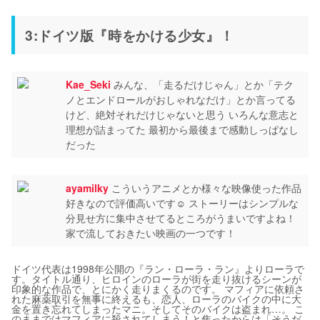
3:ドイツ版『時をかける少女』！
Kae_Seki
みんな、「走るだけじゃん」とか「テク
ノとエンドロールがおしゃれなだけ」とか言ってる
けど、絶対それだけじゃないと思う いろんな意志と
理想が詰まってた 最初から最後まで感動しっぱなし
だった
ayamilky
こういうアニメとか様々な映像使った作品
好きなので評価高いです☺︎ ストーリーはシンプルな
分見せ方に集中させてるところがうまいですよね！
家で流しておきたい映画の一つです！
ドイツ代表は1998年公開の『ラン・ローラ・ラン』よりローラで
す。タイトル通り、ヒロインのローラが街を走り抜けるシーンが
印象的な作品で、とにかく走りまくるのです。 マフィアに依頼さ
れた麻薬取引を無事に終えるも、恋人、ローラのバイクの中に大
金を置き忘れてしまったマニ。そしてそのバイクは盗まれ…。 こ
のままではマフィアに殺されてしまう！と焦ったからは「そうだ