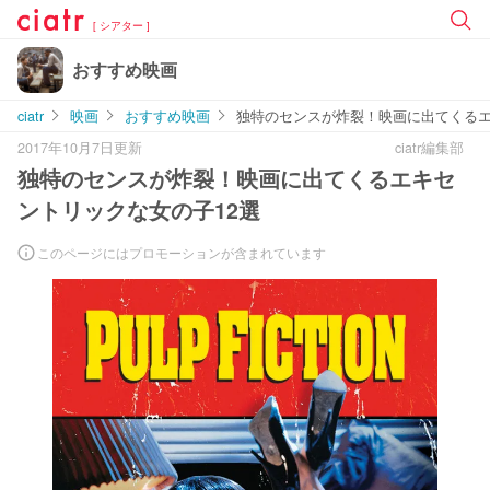
[ シアター ]
おすすめ映画
ciatr
映画
おすすめ映画
独特のセンスが炸裂！映画に出てくるエ
2017年10月7日更新
ciatr編集部
独特のセンスが炸裂！映画に出てくるエキセ
ントリックな女の子12選
このページにはプロモーションが含まれています