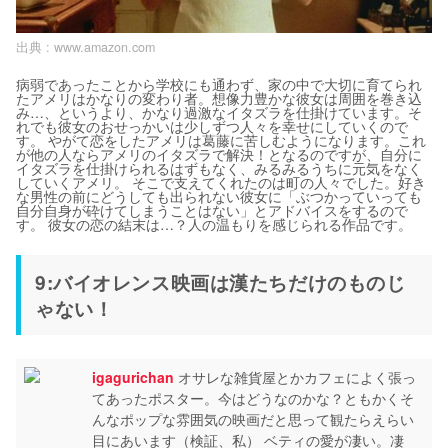
出典 :
www.amazon.com
病弱であったことから学校にも通わず、家の中で大切に育てられ
たアメリはかなりの変わり者。想像力豊かな彼女は周囲を巻き込
み…、というより、かなり過激なイタズラを仕掛けています。そ
れでも彼女のおせっかいは少しずつ人々を幸せにしていくので
す。 やがて恋をしたアメリは葛藤に苦しむようになります。これ
が他の人ならアメリのイタズラで解決！となるのですが、自分に
イタズラを仕掛けられるはずもなく、みるみるうちに元気をなく
していくアメリ。 そこで支えてくれたのは町の人々でした。好き
な男性の前にどうしても出られない彼女に「ぶつかっていっても
自分自身が砕けてしまうことはない」とアドバイスをするので
す。 彼女の恋の結末は…？人の温もりを感じられる作品です。
9:バイオレンス映画は漢たちだけのものじ
ゃない！
igagurichan
オサレな雑貨屋とかカフェによく張っ
てあったポスター。今はどうなのかな？ともかくそ
んなポップな雰囲気の映画だと思って観たらえらい
目にあいます（検証、私） ベティの愛が凄い。凄