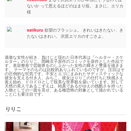
ないか って思えるほどのはまり役。 まさに、エリカ
様
satikuru
欲望のフラッシュ。 きれいはきたない、き
たないはきれい。 沢尻エリカのすごさよ。
過激な女性が続き、負けじと現れた日本代表は『ヘルター・スケ
ルター』のりりこ。岡崎京子原作のコミックを原作とした作品で
す。美容整形で芸能界をのし上がった女性の輝きと墜落を描きま
す。 テーマそのものは比較的ありふれているのですが、注目はそ
の圧倒的な狂気です。不安とエゴにまみれたサディスティックな
彼女を支える付き人、みちこ。彼女はりりこの仕打ちに快感さえ
覚え始め、ドロドロとして耽美な世界観を築いています。対して
天然の美人であるこずえは、純真であるがゆえの残酷さを持った
人物としての一面を見せ、ある種恐怖の対象として描かれている
ことにも要注目です。
りりこ