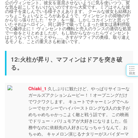
公のヴィンセント。彼女を退屈させないように気を使いつつ、変
な気を起こしてもいけないのですから大変です。ミアはそんな彼
の様子を楽しんでいる様子さえあります。 クールな彼女も結構お
っちょこちょいなところがあるようで、ヴィンセントの荷物の中
から引っ張りだした「ヤク」を一服。しかしコカインだと思って
いたそれはヘロイン。同じ調子で吸ってしまった彼女は過剰摂取
で心臓停止に！ ヴィンセントの機転と売人のランスの適切な処置
で一命をとりとめましたが、もし助からなかったらヴィンセント
はどうなっていたことやら…。さすがマフィアの奥様。取り違え
るモノも、ことの重大さも桁違いです。
12:火柱が昇り、マフィンはドアを突き破
る。
目次
Chiaki_1
久しぶりに観たけど、やっぱりサイコーな
ガールズアクションムービー！！オープニングだけ
でワクワクします。 キュートでチャーミングでヘル
シーでセクシーでハイパーストロングな3人の女子が
めちゃめちゃかっこよく敵と戦う話です。 この映画
でドリュー・バリュモアが大好きになりました。任
務中なのに依頼先の人好きになっちゃうなんて、お
ちゃめ。 キャメロン演じるナタリーがスパイダーマ