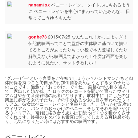
nanam1xx
ペニー・レイン。 タイトルにもあるよう
に ペニー・レインを中心にまわっていたみんな。 日
常ってこうゆうもんだ
gonbe73
2015/07/25 なんだこれ！かっこよすぎ！
伝記的映画ってことで監督の実体験に基づいて描い
てるところがあったりちょい役で本人登場してたり
解説見ながら映画見てよかった！今度は画面を楽し
むように見たい。サントラ欲しい！
”グルーピー”という言葉をご存知でしょうか？バンドマンたちと肉
体関係を持つことで自身の付加価値を高めようとする女の子たち
のことです。過激な「おっかけ」ですね。 厳格な母の目を盗ん
で、家出した姉が残したロックのレコードを聞いて育ったウィリ
アムはやがて音楽雑誌の記者になります。取材中に目にしたのは
楽屋に群がる女の子たち。その中のある少女に目を奪われたウィ
リアム。彼女はペニー・レインと名乗りました。 追っかけ記者の
ウィリアム、バンドのおっかけのペニー、そしてそれを追いかけ
るウィリアム。複雑に絡み合う思いは甘酸っぱく心を暖かくさせ
てくれます。終盤のドタバタも素直に笑ってしまえる爽快感があ
り、元気になりたい時にはおすすめの映画です。
ペニー・レイン