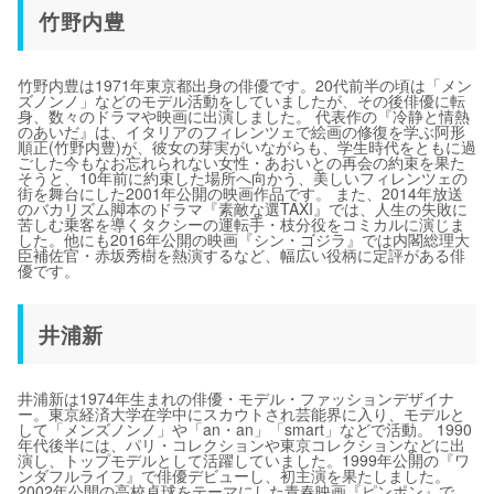
竹野内豊
竹野内豊は1971年東京都出身の俳優です。20代前半の頃は「メン
ズノンノ」などのモデル活動をしていましたが、その後俳優に転
身、数々のドラマや映画に出演しました。 代表作の『冷静と情熱
のあいだ』は、イタリアのフィレンツェで絵画の修復を学ぶ阿形
順正(竹野内豊)が、彼女の芽実がいながらも、学生時代をともに過
ごした今もなお忘れられない女性・あおいとの再会の約束を果た
そうと、10年前に約束した場所へ向かう、美しいフィレンツェの
街を舞台にした2001年公開の映画作品です。 また、2014年放送
のバカリズム脚本のドラマ『素敵な選TAXI』では、人生の失敗に
苦しむ乗客を導くタクシーの運転手・枝分役をコミカルに演じま
した。他にも2016年公開の映画『シン・ゴジラ』では内閣総理大
臣補佐官・赤坂秀樹を熱演するなど、幅広い役柄に定評がある俳
優です。
井浦新
井浦新は1974年生まれの俳優・モデル・ファッションデザイナ
ー。東京経済大学在学中にスカウトされ芸能界に入り、モデルと
して「メンズノンノ」や「an・an」「smart」などで活動。 1990
年代後半には、パリ・コレクションや東京コレクションなどに出
演し、トップモデルとして活躍していました。1999年公開の『ワ
ンダフルライフ』で俳優デビューし、初主演を果たしました。
2002年公開の高校卓球をテーマにした青春映画『ピンポン』で