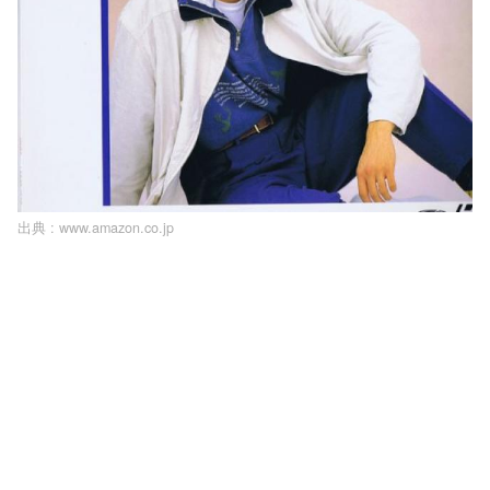
出典 :
www.amazon.co.jp
L
o
/
U
a
n
d
m
e
u
d
t
:
e
1
0
0
.
0
0
%