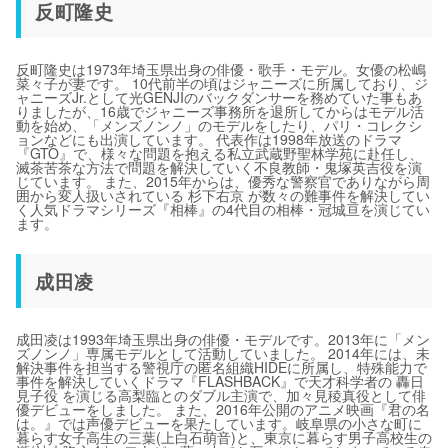
反町隆史
反町隆史は1973年埼玉県出身の俳優・歌手・モデル。女優の松嶋
菜々子が妻です。 10代前半の頃はジャニーズに所属しており、ジ
ャニーズJr.として光GENJIのバックダンサーを務めていた事もあ
りましたが、16歳でジャニーズ事務所を退所してからはモデル活
動を始め、「メンズノンノ」のモデルをしたり、パリ・コレクシ
ョンなどにも出演しています。 代表作は1998年放送のドラマ
『GTO』で、様々な問題を抱える私立武蔵野聖林学苑に赴任し、
滅茶苦茶な方法で問題を解決していく不良教師・鬼塚英吉役を演
じています。 また、2015年からは、優秀な警察官でありながら周
囲から変人扱いされている 杉下右京 が数々の難事件を解決してい
く人気ドラマシリーズ『相棒』の4代目の相棒・冠城亘を演じてい
ます。
成田凌
成田凌は1993年埼玉県出身の俳優・モデルです。2013年に「メン
ズノンノ」専属モデルとして活動していました。 2014年には、未
解決事件を担当する警視庁の匿名組織HIDEに所属し、特殊能力で
事件を解決していくドラマ『FLASHBACK』で天才科学者の 轟日
見子役 を演じる高梨臨とのダブル主演で、加々見稜真役として俳
優デビューをしました。 また、2016年公開のアニメ映画『君の名
は。』では声優デビューを果たしています。岐阜県の小さな町に
暮らす女子高生の三葉(上白石萌音)と、東京に暮らす男子高校生の