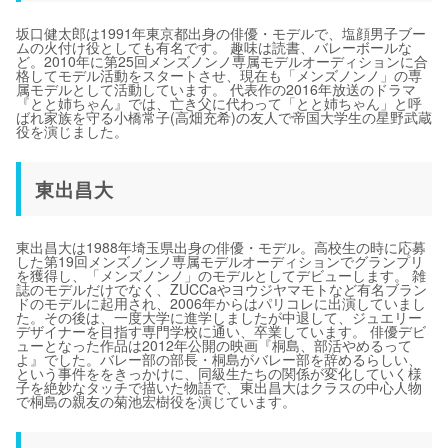
坂口健太郎は1991年東京都出身の俳優・モデルで、塩顔男子ブー
ムの火付け役としても有名です。 趣味は読書、バレーボールな
ど。2010年に第25回メンズノンノ専属モデルオーディションに合
格してモデル活動をスタートさせ、現在も「メンズノンノ」の専
属モデルとして活動しています。 代表作の2016年放送のドラマ
『とと姉ちゃん』では、亡き父に代わって「とと姉ちゃん」と呼
ばれ家族を守る小橋常子(高畑充希)の友人で帝国大学生の星野武蔵
役を演じました。
東出昌大
東出昌大は1988年埼玉県出身の俳優・モデル。高校生の時に応募
した第19回メンズノンノ専属モデルオーディションでグランプリ
を獲得し、「メンズノンノ」のモデルとしてデビューします。 雑
誌のモデルだけでなく、ZUCCaやヨウジヤマモトなど有名ブラン
ドのモデルに起用され、2006年からはパリコレに出演していまし
た。その後は、一度大学に進学しましたが中退して、ジュエリー
デザイナーを目指す専門学校に通い、卒業しています。 俳優デビ
ューとなった作品は2012年公開の映画『桐島、部活やめるって
よ』でした。バレー部の部長・桐島がバレー部を辞めるらしい、
という事件ををきっかけに、同級生たちの関係が変化していく様
子を絶妙なタッチで描いた物語で、東出昌大はクラスの中心人物
で桐島の親友の菊池宏樹役を演じています。