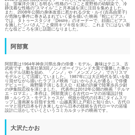
は、窪塚洋介演じる明るい性格のペコこと星野裕の幼馴染で、冷
静沈着な性格の”スマイル”こと月本誠を演じ注目を集めました。
また、2008年公開の身体改造に惹かれる少女・ルイ(吉高由里子)
が危険な事件に巻き込まれていく姿を描いた映画『蛇にピアス』
では、タトゥースタジオ『Desire』のオーナーで、顔面にピアス
を施した”シバさん”こと柴田キヅキ役を演じ、これまでにはない新
たな役どころを演じ話題になりました。
阿部寛
阿部寛は1964年神奈川県出身の俳優・モデル。趣味はテニス、古
武術です。集英社第3回ノンノボーイフレンド大賞で優勝した事か
らモデル活動を始め、「ノンノ」や「メンズノンノ」でカリスマ
モデルとして活躍していました。 1987年には大正時代を笑いを取
り混ぜながら描いたラブコメ映画『はいからさんが通る』で俳優
デビューし、南野陽子演じる主人公・紅緒の許嫁で陸軍歩兵少尉
の伊集院忍役を演じました。 代表作は2012年公開の映画『テルマ
エ・ロマエ』。本作は、阿部寛演じる古代ローマの浴場設計技
師・ルシウス・モデストゥスが、何故か現代の日本にタイムスリ
ップし漫画家を目指す女性・山越真実(上戸彩)と知り合い、古代ロ
ーマと現代日本を行き来しながら日本の技術を古代ローマの浴場
設計に活かしていくというコミカルタッチの映画です。
大沢たかお