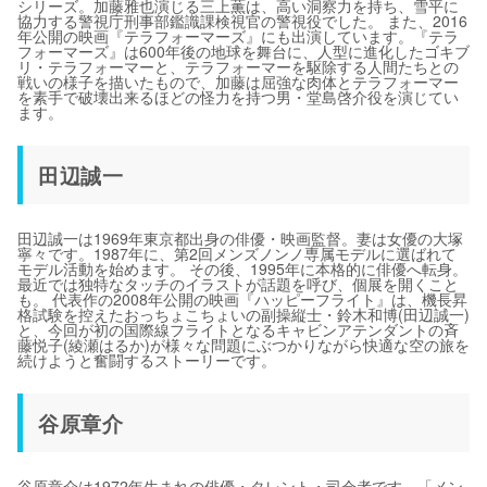
シリーズ。加藤雅也演じる三上薫は、高い洞察力を持ち、雪平に
協力する警視庁刑事部鑑識課検視官の警視役でした。 また、2016
年公開の映画『テラフォーマーズ』にも出演しています。『テラ
フォーマーズ』は600年後の地球を舞台に、人型に進化したゴキブ
リ・テラフォーマーと、テラフォーマーを駆除する人間たちとの
戦いの様子を描いたもので、加藤は屈強な肉体とテラフォーマー
を素手で破壊出来るほどの怪力を持つ男・堂島啓介役を演じてい
ます。
田辺誠一
田辺誠一は1969年東京都出身の俳優・映画監督。妻は女優の大塚
寧々です。1987年に、第2回メンズノンノ専属モデルに選ばれて
モデル活動を始めます。 その後、1995年に本格的に俳優へ転身。
最近では独特なタッチのイラストが話題を呼び、個展を開くこと
も。 代表作の2008年公開の映画『ハッピーフライト』は、機長昇
格試験を控えたおっちょこちょいの副操縦士・鈴木和博(田辺誠一)
と、今回が初の国際線フライトとなるキャビンアテンダントの斉
藤悦子(綾瀬はるか)が様々な問題にぶつかりながら快適な空の旅を
続けようと奮闘するストーリーです。
谷原章介
谷原章介は1972年生まれの俳優・タレント・司会者です。「メン