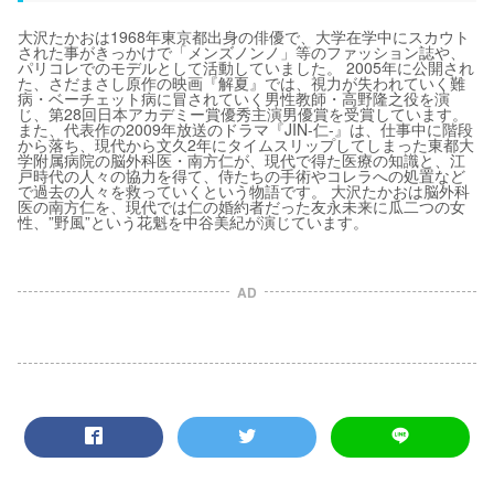
大沢たかおは1968年東京都出身の俳優で、大学在学中にスカウト
された事がきっかけで「メンズノンノ」等のファッション誌や、
パリコレでのモデルとして活動していました。 2005年に公開され
た、さだまさし原作の映画『解夏』では、視力が失われていく難
病・ベーチェット病に冒されていく男性教師・高野隆之役を演
じ、第28回日本アカデミー賞優秀主演男優賞を受賞しています。
また、代表作の2009年放送のドラマ『JIN-仁-』は、仕事中に階段
から落ち、現代から文久2年にタイムスリップしてしまった東都大
学附属病院の脳外科医・南方仁が、現代で得た医療の知識と、江
戸時代の人々の協力を得て、侍たちの手術やコレラへの処置など
で過去の人々を救っていくという物語です。 大沢たかおは脳外科
医の南方仁を、現代では仁の婚約者だった友永未来に瓜二つの女
性、”野風”という花魁を中谷美紀が演じています。
AD