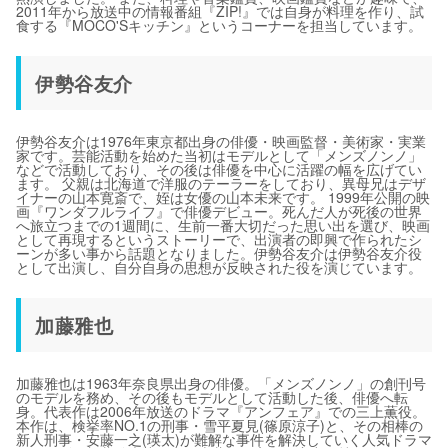
2011年から放送中の情報番組『ZIP!』では自身が料理を作り、試
食する『MOCO'Sキッチン』というコーナーを担当しています。
伊勢谷友介
伊勢谷友介は1976年東京都出身の俳優・映画監督・美術家・実業
家です。芸能活動を始めた当初はモデルとして「メンズノンノ」
などで活動しており、その後は俳優を中心に活躍の幅を広げてい
ます。 父親は北海道で洋服のテーラーをしており、異母兄はデザ
イナーの山本寛斎で、姪は女優の山本未来です。 1999年公開の映
画『ワンダフルライフ』で俳優デビュー。死んだ人が死後の世界
へ旅立つまでの1週間に、生前一番大切だった思い出を選び、映画
として再現するというストーリーで、出演者の即興で作られたシ
ーンが多い事から話題となりました。伊勢谷友介は伊勢谷友介役
として出演し、自分自身の思想が反映された役を演じています。
加藤雅也
加藤雅也は1963年奈良県出身の俳優。「メンズノンノ」の創刊号
のモデルを務め、その後もモデルとして活動した後、俳優へ転
身。代表作は2006年放送のドラマ『アンフェア』での三上薫役。
本作は、検挙率NO.1の刑事・雪平夏見(篠原涼子)と、その相棒の
新人刑事・安藤一之(瑛太)が難解な事件を解決していく人気ドラマ