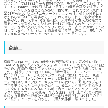
ズノンノ」では1992年から1994年の間、モデルとして活躍してい
ました。1995年には映画『花より男子』の道明寺司役で俳優デビ
ュー。ハンサムな役どころが多い俳優です。 これまでの代表作は
2008年公開の『ハンサム★スーツ』。主人公は、優しい性格にも
かかわらず不細工な容姿から、生まれてからこれまで彼女が出来
た事がない男・大木琢郎(塚地武雅)。 大木琢郎が友人の結婚式で
着るスーツを買うために訪れた紳士服店で進められた「ハンサム
スーツ」を手に入れた事でハンサムな男・光山杏仁(谷原章介)に変
身してしまう、という話。谷原章介演じる光山杏仁は、180cmの
モデル体型のハンサムで、女性にモテモテの男性です。
斎藤工
斎藤工は1981年生まれの俳優・映画評論家です。高校生の頃から
TAKUMI名義で「メンズノンノ」や「POPEYE」などでモデル活動
を始め、雑誌の他にもファッションショーなどでも活躍していま
した。 俳優デビューは2001年、『時の香り～リメンバー・ミー』
に、プロデューサーからのスカウトを受け出演しました。 映画
『時の香り～リメンバー・ミー』は韓国映画『リメンバー・ミ
ー』の日本リメイク版で、親友の幸子の代わりに通信クラブを担
当する事になった女子大生の百合は、優二という青年と無線を通
じて交信するうちに次第に打ち解け合っていくというファンタジ
ックな物語です。 その後も、平凡な主婦・紗和(上戸彩)と不倫関
係になる高校の生物教師・北野裕一郎役を熱演した2014年のドラ
マ『昼顔』でファンを増やし、一躍人気俳優に躍り出ました。