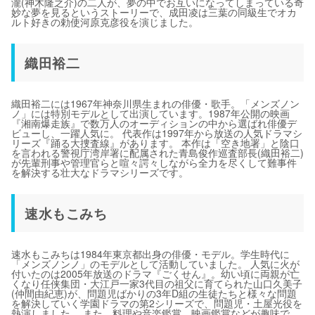
瀧(神木隆之介)の二人が、夢の中でお互いになってしまっている奇
妙な夢を見るというストーリーで、成田凌は三葉の同級生でオカ
ルト好きの勅使河原克彦役を演じました。
織田裕二
織田裕二には1967年神奈川県生まれの俳優・歌手。「メンズノン
ノ」には特別モデルとして出演しています。1987年公開の映画
『湘南爆走族』で数万人のオーディションの中から選ばれ俳優デ
ビューし、一躍人気に。 代表作は1997年から放送の人気ドラマシ
リーズ『踊る大捜査線』があります。 本作は「空き地署」と陰口
を言われる警視庁湾岸署に配属された青島俊作巡査部長(織田裕二)
が先輩刑事や管理官らと喧々諤々しながら全力を尽くして難事件
を解決する壮大なドラマシリーズです。
速水もこみち
速水もこみちは1984年東京都出身の俳優・モデル。学生時代に
「メンズノンノ」のモデルとして活動していました。 人気に火が
付いたのは2005年放送のドラマ『ごくせん』。幼い頃に両親が亡
くなり任侠集団・大江戸一家3代目の祖父に育てられた山口久美子
(仲間由紀恵)が、問題児ばかりの3年D組の生徒たちと様々な問題
を解決していく学園ドラマの第2シリーズで、問題児・土屋光役を
熱演しました。 また、料理や音楽鑑賞、映画鑑賞などが趣味で、