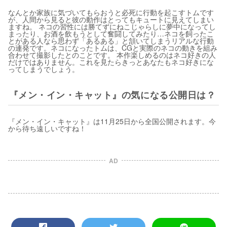
なんとか家族に気づいてもらおうと必死に行動を起こすトムです
が、人間から見ると彼の動作はとってもキュートに見えてしまい
ますね。 ネコの習性には勝てずにねこじゃらしに夢中になってし
まったり、お酒を飲もうとして奮闘してみたり…ネコを飼ったこ
とがある人なら思わず「あるある」と頷いてしまうリアルな行動
の連発です。ネコになったトムは、CGと実際のネコの動きを組み
合わせて撮影したとのことです。 本作楽しめるのはネコ好きの人
だけではありません。これを見たらきっとあなたもネコ好きにな
ってしまうでしょう。
『メン・イン・キャット』の気になる公開日は？
『メン・イン・キャット』は11月25日から全国公開されます。今
から待ち遠しいですね！
AD