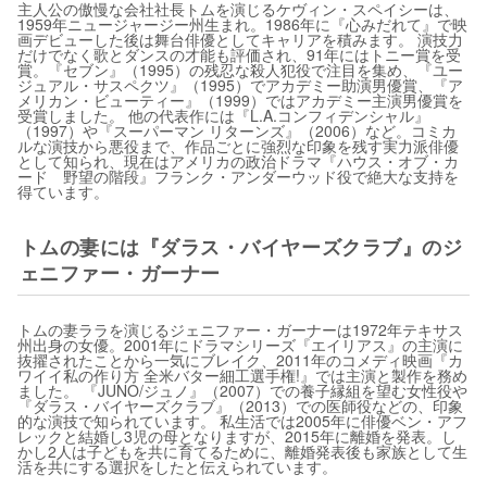
主人公の傲慢な会社社長トムを演じるケヴィン・スペイシーは、
1959年ニュージャージー州生まれ。1986年に『心みだれて』で映
画デビューした後は舞台俳優としてキャリアを積みます。 演技力
だけでなく歌とダンスの才能も評価され、91年にはトニー賞を受
賞。『セブン』（1995）の残忍な殺人犯役で注目を集め、『ユー
ジュアル・サスペクツ』（1995）でアカデミー助演男優賞、『ア
メリカン・ビューティー』（1999）ではアカデミー主演男優賞を
受賞しました。 他の代表作には『L.A.コンフィデンシャル』
（1997）や『スーパーマン リターンズ』（2006）など。コミカ
ルな演技から悪役まで、作品ごとに強烈な印象を残す実力派俳優
として知られ、現在はアメリカの政治ドラマ『ハウス・オブ・カ
ード 野望の階段』フランク・アンダーウッド役で絶大な支持を
得ています。
トムの妻には『ダラス・バイヤーズクラブ』のジ
ェニファー・ガーナー
トムの妻ララを演じるジェニファー・ガーナーは1972年テキサス
州出身の女優。2001年にドラマシリーズ『エイリアス』の主演に
抜擢されたことから一気にブレイク、2011年のコメディ映画『カ
ワイイ私の作り方 全米バター細工選手権!』では主演と製作を務め
ました。 『JUNO/ジュノ』（2007）での養子縁組を望む女性役や
『ダラス・バイヤーズクラブ』（2013）での医師役などの、印象
的な演技で知られています。 私生活では2005年に俳優ベン・アフ
レックと結婚し3児の母となりますが、2015年に離婚を発表。し
かし2人は子どもを共に育てるために、離婚発表後も家族として生
活を共にする選択をしたと伝えられています。