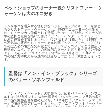
ペットショップのオーナー役クリストファー・ウ
ォーケンは大のネコ好き！
トムがネコを購入する怪しげなペットショップのオーナーを演じ
るクリストファー・ウォーケンは、1943年ニューヨーク州生ま
れ。ミュージカル俳優として活躍したのち、1978年にベトナム戦
争の恐怖と狂気を描いた作品『ディア・ハンター』でアカデミー
助演男優賞を受賞しました。 『007 美しき獲物たち』（1985）で
の不気味な悪役からミュージカル映画『ヘアスプレー』（2007）
での主人公の陽気な父親役までシリアスからコメディまで幅広い
役柄をこなす、アメリカの国民的スターとも言えるベテラン俳優
です。 ちなみにプライベートでは大のネコ好きとして有名で、ネ
コの抱き方や尻尾から感情を読み取る方法には一家言あるそうで
す。
監督は『メン・イン・ブラック』シリーズ
のバリー・ソネンフェルド
『メン・イン・キャット』の監督をつとめるバリー・ソネンフェ
ルドは1953年生まれ。大学の同級生であったコーエン兄弟の多く
の作品で撮影監督を務めたのち、1991年に『アダムス・ファミリ
ー』で映画監督デビューしました。 アダムス・ファミリーシリー
ズの他にも『メン・イン・ブラック』シリーズや『ワイルド・ワ