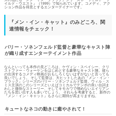
イルド・ウエスト』（1999）で知られています。コメディ、アク
ション作品を得意とするエンターテイナーです。
『メン・イン・キャット』のみどころ、関
連情報をチェック！
バリー・ソネンフェルド監督と豪華なキャスト陣
が織り成すエンターテイメント作品
なんといっても本作の見どころは、ケヴィン・スペイシー、クリ
ストファー・ウォーケンをはじめとする豪華なキャスト陣。彼ら
の出演するコメディ映画がおもしろくないはずがないと言っても
良いでしょう。 そして監督は、大ヒットしたあの『メン・イン・
ブラック』シリーズのバリー・ソネンフェルド監督。ウィル・ス
ミス主演のこのシリーズといえばコミカルでテンポの良い台詞ま
わしと痛快なストーリー、そしてキモカワで憎めないエイリアン
たちを思い出す人も多いでしょう。 それらを考慮すると、新作の
『メン・イン・キャット』もさらに期待が高まりますね。
キュートなネコの動きに癒やされて！