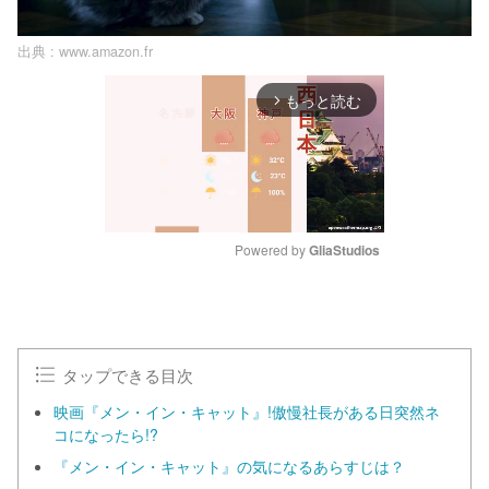
出典 :
www.amazon.fr
もっと読む
arrow_forward_ios
Powered by 
GliaStudios
M
u
t
e
タップできる目次
映画『メン・イン・キャット』!傲慢社長がある日突然ネ
コになったら!?
『メン・イン・キャット』の気になるあらすじは？