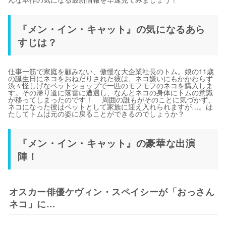
『メン・イン・キャット』の気になるあら
すじは？
仕事一筋で家庭を顧みない、傲慢な大企業社長のトム。娘の11歳
の誕生日にネコをおねだりされた彼は、ネコ嫌いにもかかわらず
渋々怪しげなペットショップで一匹のモフモフのネコを購入しま
す。その帰り道に落雷に遭遇し、なんとネコの身体にトムの意識
が移ってしまったのです！ 周囲の誰もがそのことに気づかず、
ネコになった彼はペットとして家族に迎え入れられますが…。は
たしてトムは元の姿に戻ることができるのでしょうか？
『メン・イン・キャット』の豪華な出演
陣！
オスカー俳優ケヴィン・スペイシーが「おっさん
ネコ」に…