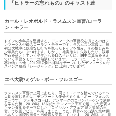
『ヒトラーの忘れもの』のキャスト達
カール・レオポルド・ラスムスン軍曹/ローラ
ン・モラー
ドイツの少年兵を監督する、デンマークの軍曹役を演じるのはデ
ンマーク人俳優のローラン・モラーです。ラスムスン軍曹は、最
初は大戦中に残虐な仕打ちを取ったドイツを憎み、その憎しみを
少年兵たちにぶつけます。しかし、地雷撤去に失敗したり、誤爆
で命を落としていく少年たちを目の当たりに、胸中に葛藤を覚え
ていく軍曹をモラーは熱演しています。 モラーは、『ヒトラーの
忘れ物』の他、2012年公開の海賊をテーマにしたデンマークのサ
スペンス映画『シージャック』に出演しています。
エベ大尉/ミゲル・ボー・フルスゴー
ラスムスン軍曹の上司にあたり、同じくドイツを憎んでいるエベ
大尉を演じるのは、デンマーク人俳優のミケル・ボー・フォルス
ゴーです。 フォルスゴーは、デンマークのコペンハーゲンで演劇
を学んだ後、2012年に18世紀のデンマーク王室で起こった恋愛ス
キャンダルをテーマにした『ロイヤル・アフェア 愛と欲望の王
宮』で映画デビューを果しました。まだ、同作への出演で第62回
ベルリン国際映画祭の男優賞を受賞しています。 2012年には、世