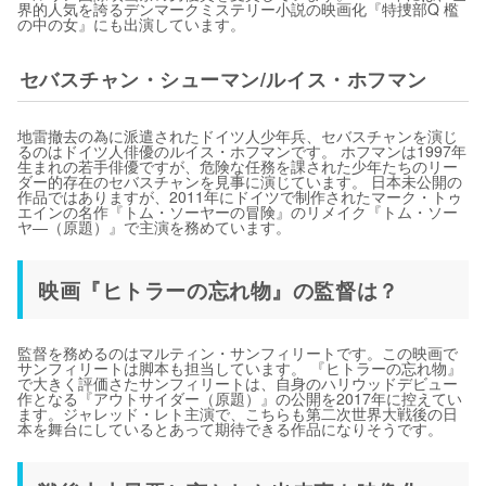
界的人気を誇るデンマークミステリー小説の映画化『特捜部Q 檻
の中の女』にも出演しています。
セバスチャン・シューマン/ルイス・ホフマン
地雷撤去の為に派遣されたドイツ人少年兵、セバスチャンを演じ
るのはドイツ人俳優のルイス・ホフマンです。 ホフマンは1997年
生まれの若手俳優ですが、危険な任務を課された少年たちのリー
ダー的存在のセバスチャンを見事に演じています。 日本未公開の
作品ではありますが、2011年にドイツで制作されたマーク・トゥ
エインの名作『トム・ソーヤーの冒険』のリメイク『トム・ソー
ヤ―（原題）』で主演を務めています。
映画『ヒトラーの忘れ物』の監督は？
監督を務めるのはマルティン・サンフィリートです。この映画で
サンフィリートは脚本も担当しています。 『ヒトラーの忘れ物』
で大きく評価さたサンフィリートは、自身のハリウッドデビュー
作となる『アウトサイダー（原題）』の公開を2017年に控えてい
ます。ジャレッド・レト主演で、こちらも第二次世界大戦後の日
本を舞台にしているとあって期待できる作品になりそうです。