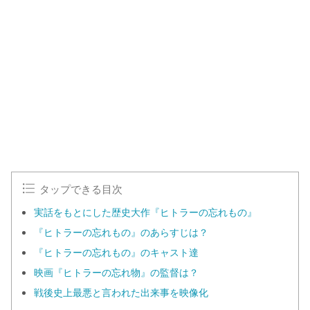
o
/
U
a
n
d
m
e
u
d
t
:
e
1
0
0
.
0
0
%
タップできる目次
実話をもとにした歴史大作『ヒトラーの忘れもの』
『ヒトラーの忘れもの』のあらすじは？
『ヒトラーの忘れもの』のキャスト達
映画『ヒトラーの忘れ物』の監督は？
戦後史上最悪と言われた出来事を映像化