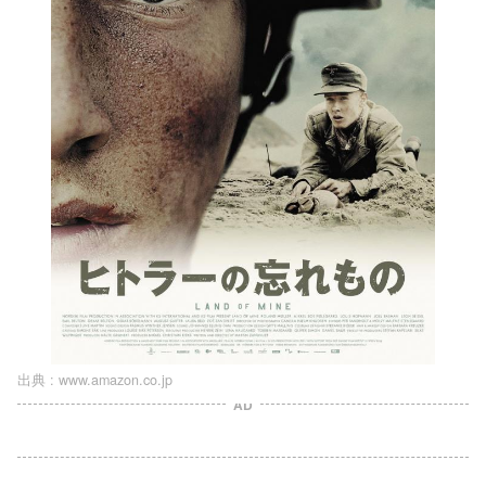
出典 :
www.amazon.co.jp
AD
L