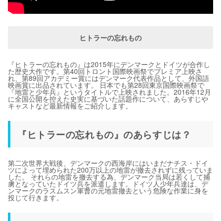
ヒトラーの忘れもの
『ヒトラーの忘れもの』は2015年にデンマークとドイツが合作し
た歴史大作です。第40回トロント国際映画祭でプレミア上映さ
れ、第89回アカデミー賞にはデンマーク代表作品として、外国語
映画賞に出品されています。 日本でも第28回東京国際映画祭で
『地雷と少年兵』というタイトルで上映されました。2016年12月
に全国公開を控えた史実に基づいた話題作について、あらすじや
キャストなど最新情報をご紹介します。
『ヒトラーの忘れもの』のあらすじは？
第二次世界大戦後、デンマークの西海岸にはいまだナチス・ドイ
ツによって埋められた200万以上の地雷が撤去されずに残っていま
した。 それらの地雷を撤去する為、デンマーク当局は若くして捕
虜となっていたドイツ兵を派遣します。ドイツ人少年兵達は、デ
ンマークのラスムスン軍曹の元地雷撤去という危険な作業に身を
投じて行きます。