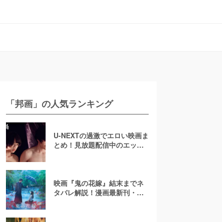
「邦画」の人気ランキング
U-NEXTの過激でエロい映画ま
とめ！見放題配信中のエッチ
な濡れ場映画
映画『鬼の花嫁』結末までネ
タバレ解説！漫画最新刊・小
説も紹介！恋の行方は？