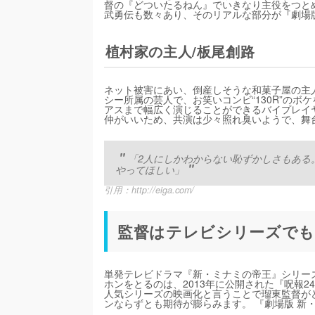
督の『どついたるねん』でいきなり主役をつと
武勇伝も数々あり、そのリアルな部分が『劇場
植村家の主人/板尾創路
ネット被害にあい、倒産しそうな和菓子屋の主
シー所属の芸人で、お笑いコンビ“130R”の
アスまで幅広く演じることができるバイプレイ
仲がいいため、共演は少々照れ臭いようで、舞
「2人にしかわからない恥ずかしさもある
やってほしい」
引用：
http://eiga.com/
監督はテレビシリーズでも
単発テレビドラマ『新・ミナミの帝王』シリー
ホンをとるのは、2013年に公開された『呪報2
人気シリーズの映画化と言うことで瑠東監督が
ンならずとも期待が膨らみます。 『劇場版 新・