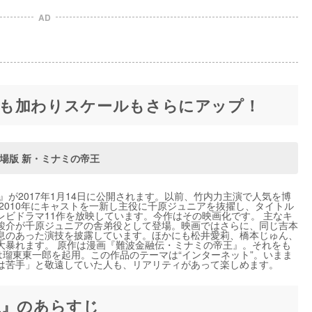
AD
も加わりスケールもさらにアップ！
場版 新・ミナミの帝王
』が2017年1月14日に公開されます。以前、竹内力主演で人気を博
2010年にキャストを一新し主役に千原ジュニアを抜擢し、タイトル
ビドラマ11作を放映しています。今作はその映画化です。 主なキ
駿介が千原ジュニアの舎弟役として登場。映画ではさらに、同じ吉本
息のあった演技を披露しています。ほかにも松井愛莉、橋本じゅん、
大暴れます。 原作は漫画『難波金融伝・ミナミの帝王』。それをも
は瑠東東一郎を起用。この作品のテーマは“インターネット”。いまま
は苦手」と敬遠していた人も、リアリティがあって楽しめます。
王』のあらすじ