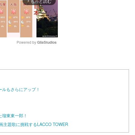
もっと読む
arrow_forward_ios
Powered by 
GliaStudios
M
u
t
e
ールもさらにアップ！
た瑠東東一郎！
主題歌に挑戦するLACCO TOWER