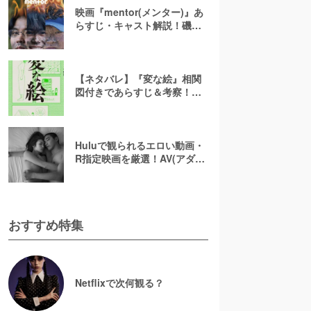
映画『mentor(メンター)』あ
らすじ・キャスト解説！磯村
勇斗×末澤誠也×綾野剛、吉田
恵輔監督が放つ「感情カオ
ス」の新感覚エンターテイン
メント
【ネタバレ】『変な絵』相関
図付きであらすじ＆考察！重
ねた絵や優太のその後を解説
Huluで観られるエロい動画・
R指定映画を厳選！AV(アダル
ト動画)はなくても過激な濡れ
場が見られる
おすすめ特集
Netflixで次何観る？