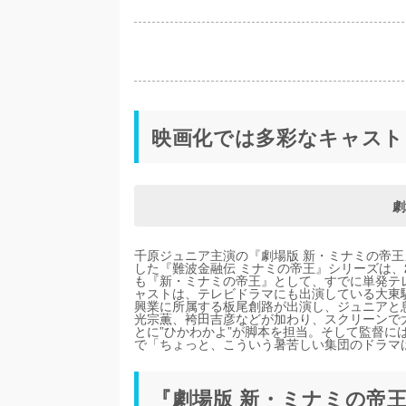
映画化では多彩なキャスト
劇
千原ジュニア主演の『劇場版 新・ミナミの帝王
した『難波金融伝 ミナミの帝王』シリーズは、
も『新・ミナミの帝王』として、すでに単発テレ
ャストは、テレビドラマにも出演している大東
興業に所属する板尾創路が出演し、ジュニアと
光宗薫、袴田吉彦などが加わり、スクリーンで
とに”ひかわかよ”が脚本を担当。そして監督に
で「ちょっと、こういう暑苦しい集団のドラマ
『劇場版 新・ミナミの帝