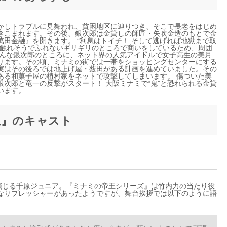
かしトラブルに見舞われ、貧困地区に辿りつき、そこで長老をはじめ
きこまれます。その後、銀次郎は金貸しの師匠・矢吹金造のもとで金
田金融』を開きます。 “利息はトイチ！ そして逃げれば地獄まで取
に触れそうでふれないギリギリのところで商いをしているため、周囲
そんな銀次郎のところに、ネット界の人気アイドルで女子高生の美月
ります。その頃、ミナミの街では一帯をショッピングセンターにする
実はその後ろでは地上げ屋・薮田がある計画を進めていました。その
ある和菓子屋の植村家をネットで攻撃してしまいます。 傷ついた美
次郎と竜一の反撃がスタート！ 大阪ミナミで“鬼”と恐れられる金貸
います。
王』のキャスト
を演じる千原ジュニア。『ミナミの帝王シリーズ』は竹内力の当たり役
なりプレッシャーがあったようですが、舞台挨拶では以下のように語