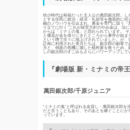
幼少時代は裕福だった主人公の萬田銀次郎。し
とする住民に政治・経済・礼節等を徹底的に叩
融のノウハウを仕込まれ、裏金を専門に扱う『萬
り立てに行く”これが経営方針のやみ金は、法
からは「ミナミの鬼」と恐れられています。 
と優花が金を借りにきたところから事件が始ま
という噂で次々に地上げされていました。が、
計画に利用された美月たちは、銀次郎の顧客で
月と、倒産の危機に瀕した植村家を救うため、銀
しの銀次郎のすごみもさらにパワーアップして
『劇場版 新・ミナミの帝
萬田銀次郎/千原ジュニア
“ミナミの鬼”と呼ばれる金貸し・萬田銀次郎
だと言うこともあり、そのあとを継ぐことにか
っています。