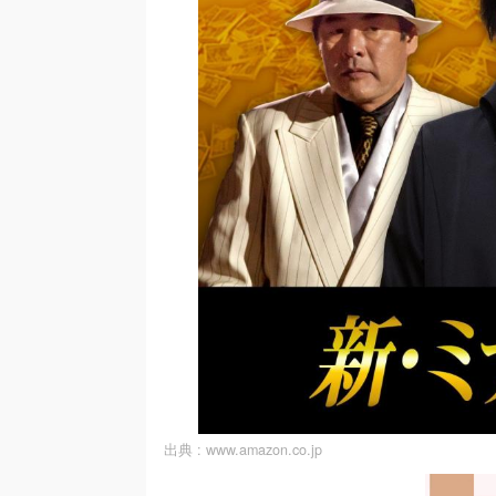
出典 :
www.amazon.co.jp