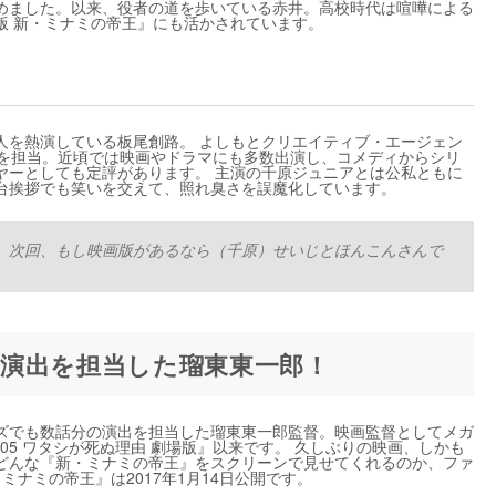
めました。以来、役者の道を歩いている赤井。高校時代は喧嘩による
版 新・ミナミの帝王』にも活かされています。
人を熱演している板尾創路。 よしもとクリエイティブ・エージェン
ボケを担当。近頃では映画やドラマにも多数出演し、コメディからシリ
ヤーとしても定評があります。 主演の千原ジュニアとは公私ともに
台挨拶でも笑いを交えて、照れ臭さを誤魔化しています。
。次回、もし映画版があるなら（千原）せいじとほんこんさんで
演出を担当した瑠東東一郎！
ズでも数話分の演出を担当した瑠東東一郎監督。映画監督としてメガ
405 ワタシが死ぬ理由 劇場版』以来です。 久しぶりの映画、しかも
どんな『新・ミナミの帝王』をスクリーンで見せてくれるのか、ファ
ミナミの帝王』は2017年1月14日公開です。