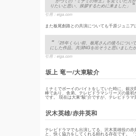
かつての『ミナミの帝王』を見ていた方か
りたいと思い、挨拶するために来ました」
引用：
eiga.com
また板尾創路との共演についても千原ジュニア
「25年くらい前、板尾さんの後ろについ
にした作品。共演NGを出そうと思いました
引用：
eiga.com
坂上 竜一/大東駿介
ミナミでボーイのバイトをしていた時に、銀次
棒であり、舎弟。テレビドラマシリーズの最初
です。 現在は大東“駿”介ですが、テレビドラマ
沢木英雄/赤井英和
テレビドラマでも出演してる、沢木英雄役の赤
と、快く協力をしてくれる頼れる存在です。 