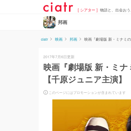
[ シアター ]
物語と、出会おう
邦画
ciatr
映画
邦画
映画『劇場版 新・ミナミ
2017年7月6日更新
映画『劇場版 新・ミ
【千原ジュニア主演】
このページにはプロモーションが含まれています