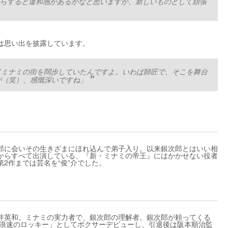
らすると違和感があるかなと思いますが、新しいものとして頑張
は思い出を披露しています。
てミナミの街を闊歩していたんですよ。いわば師匠で、そこを舞台
が（笑）、感慨深いですね」
郎に会いその生きざまにほれ込んで弟子入り。以来銀次郎とはいい相
からすべて出演している、『新・ミナミの帝王』にはかかせない役者
第2作までは芸名を“俊”介でした。
井英和。ミナミの実力者で、銀次郎の理解者。銀次郎が頼ってくる
「浪速のロッキー」としてボクサーデビューし、引退後は阪本順治監