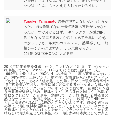
いを感じたような気がして嬉しい。築地の卵焼きオ
ヤジはいらん。もっとええ人おったやろうに。
Yusuke_Yamamoto
過去作観ていないがおもしろか
った。 過去作観てない分最初状況の整理がつかなか
ったが、すぐ分かるはず。 キャラクターが魅力的。
みじめな人間達の悲哀とがむしゃらで泥臭いもがき
のかっこよさ。破滅のカタルシス。 熱量感じた。 銃
撃シーンかっこよすぎ。 テンポ良かった。
2015/10/3 TOHOシネマズ甲府
2010年に俳優業を引退した後、テレビなどに出演していなかった
根津甚八ですが、2015年、11年ぶりに映画に出演しました。
1995年に公開された『GONIN』の続編で、主演の東出昌大をはじ
め、桐谷健太、土屋アンナ、柄本佑、安藤政信らがキャスティン
グされました。ある5人組が起こした暴力団からの現金強奪事件の
19年後を描いており、事件に深く関係する者たちが新たな戦いを
繰り広げていくアクションバイオレンス映画です。 前回に引き続
き石井隆が監督を務め、根津の役どころも前作と同じく、汚職で
警察をクビになった元刑事・氷頭役でした。根津は、石井監督の
熱心なオファーに出演を快諾したようです。 映画『GONIN サー
ガ』出演後の活動は、現在のところないようです。俳優引退宣言
の際に、演出や脚本活動をしたいということでしたが、今のとこ
ろ根津の手掛けた作品はありません。ブランクをものともせず素
晴らしい演技を見せた根津甚八の、演出家や脚本家としての新た