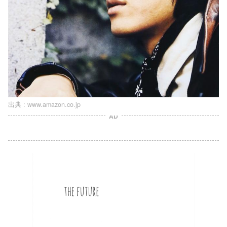
出典 :
www.amazon.co.jp
AD