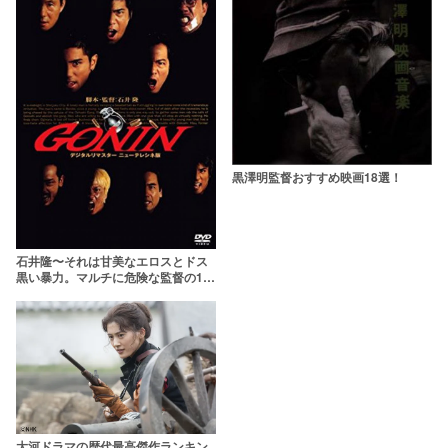
黒澤明監督おすすめ映画18選！
石井隆〜それは甘美なエロスとドス
黒い暴力。マルチに危険な監督の10
のコト
大河ドラマの歴代最高傑作ランキン