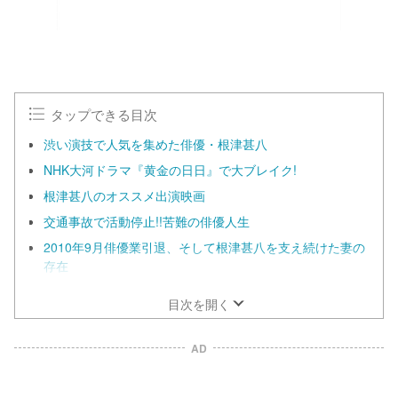
タップできる目次
渋い演技で人気を集めた俳優・根津甚八
NHK大河ドラマ『黄金の日日』で大ブレイク!
根津甚八のオススメ出演映画
交通事故で活動停止!!苦難の俳優人生
2010年9月俳優業引退、そして根津甚八を支え続けた妻の
存在
目次を開く
AD