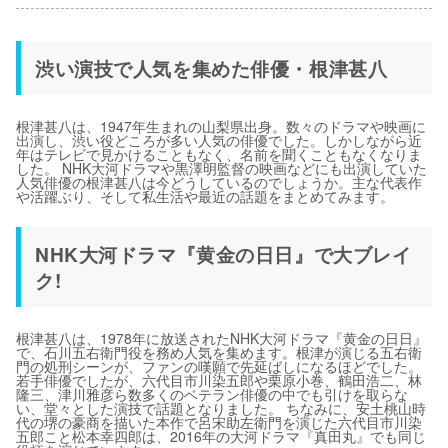
渋い演技で人気を集めた俳優・根津甚八
根津甚八は、1947年生まれの山梨県出身。数々のドラマや映画に
出演し、渋い役どころが多い人気の俳優でした。しかしながら近
年はテレビで見かけることもなく、名前を聞くこともなくなりま
した。 NHK大河ドラマや黒澤明監督の映画などにも出演していた
人気俳優の根津甚八は今どうしているのでしょうか。主な代表作
や活躍ぶり、そして私生活や最近の話題をまとめてみます。
NHK大河ドラマ『黄金の日日』で大ブレイ
ク!
根津甚八は、1978年に放送されたNHK大河ドラマ『黄金の日日』
で、石川五右衛門役を務め人気を集めます。根津が演じる五右衛
門の処刑シーンが、ファンの嘆願で先延ばしになるほどでした。
若手俳優でしたが、六代目市川染五郎や栗原小巻、鶴田浩二、林
隆三、津川雅彦ら数多くのベテラン俳優の中でも引けを取らな
い、堂々とした演技で話題となりました。 ちなみに、安土桃山時
代の堺の豪商を描いた本作で呂宋助左衛門を演じた六代目市川染
五郎こと松本幸四郎は、2016年の大河ドラマ『真田丸』でも同じ