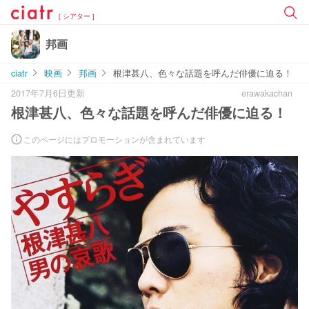
[ シアター ]
邦画
ciatr
映画
邦画
根津甚八、色々な話題を呼んだ俳優に迫る！
2017年7月6日更新
erawakachan
根津甚八、色々な話題を呼んだ俳優に迫る！
このページにはプロモーションが含まれています