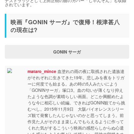
ナストラックとして上田正樹の曲のカバー「しゃんそん」も収録
されています。
映画『GONIN サーガ』で復帰！根津甚八
の現在は?
GONIN サーガ
mataro_mince
血塗れの雨の夜に取残された遺族達
がそれぞれに生きてきた19年。悲しみを夜をトリガ
ーに何度でも始まる。あの時の5人みたいによう
「GONINサーガ」塚口3。血の匂いが薄くなり抑え
たような色調が素晴らしい画面。どこか興醒めたよ
うな今に相応しい続編。できればGONIN観てから挑
むべし。2015年11月9日 大阪バイオレンスシリー
ズ観て発奮したんじゃないのかと思ってしまう。前
作見た人がそのまま楽しんでもらえるように作って
くれた気がするこういう映画の感想らしからぬ心遣