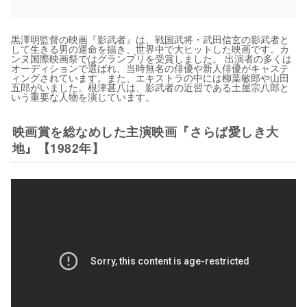
黒澤明監督の映画『影武者』は、戦国武将・武田信玄の影武者と
して生きる男の運命を描き、世界中で大ヒットした映画です。カ
ンヌ国際映画祭ではグランプリを受賞しました。 出演者の多くは
オーディションで選ばれ、当時無名の俳優や新人俳優がキャステ
ィングされています。また、エキストラの中には柳葉敏郎や山田
五郎がいました。根津甚八は、影武者の近習である土屋宗八郎と
いう重要な人物を演じています。
映画賞を総なめした主演映画『さらば愛しき大
地』【1982年】