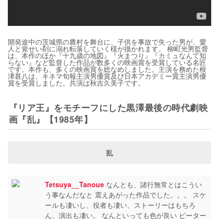
開発途中の茨城県の農村を舞台に、子供を事故で失った男が、愛
人と覚せい剤に溺れ転落していく様が描かれます。 柳町光男監督
は、本作のほか『十九歳の地図』『火まつり』『カミュなんて知
らない』など監督した作品が数多くの映画賞を受賞している名匠
です。本作も、多くの映画賞を総なめしました。主演を務めた根
津甚八は、キネマ旬報主演男優賞及び日本アカデミー賞主演男優
賞を受賞しました。共演は秋吉久美子です。
『リア王』をモチーフにした黒澤最後の時代劇映
画『乱』【1985年】
乱
Tetsuya__Tanoue
なんとも、諸行無常とはこうい
う事なんだなと 震えあがった作品でした。。。 スケ
ールも凄いし、役者も凄い、ストーリーはもちろ
ん、演出も凄い。 なんといっても色が良い ピーター