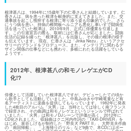
根津甚八は、1994年に15歳年下の仁香さんと結婚しています。仁
香さんは、病を患った根津を献身的に支えてきました。また、交
通事故を起こし憔悴する根津に寄り添う姿も印象的でした。 さら
にうつ病を患い、持病の椎間板ヘルニアも悪化し車いすで闘病生
活を送っていた根津は、2010年9月、正式に俳優業を引退しま
す。この引退宣言の際も、取材には仁香さんが応じました。闘病
生活の記録を綴った「根津甚八」を出版し、その後の根津の様子
も伝えています。 現在、仁香さんは「Jinka Nezu」というアクセ
サリーのブランドをプロデュース。また、インテリアに関わるデ
ザイン関係の仕事などにも携わり、多岐にわたる活躍をしている
ようです。
2012年、根津甚八の和モノレゲエがCD
化!?
俳優として活躍していた根津甚八ですが、デビューしたての頃か
ら歌手としても活動していました。中島みゆきや宇崎竜童など有
名アーティストに楽曲を提供してもらっています。 1982年に発表
した4枚目のアルバム「火男」は、当時としては珍しく南フランス
で録音され、その曲調は和モノレゲエというジャンルで呼ばれて
いました。「火男」は和モノDJシーンで評価が高く、2012年に
CD化されました。 収録曲はクニ河内作詞の「TAXI-DRIVER」を
はじめ、泉谷しげるが制作した「野良犬 PART II」、大野克夫作曲
の「南回帰船」、「上海帰りのリル」など9曲で、本CDにはボー