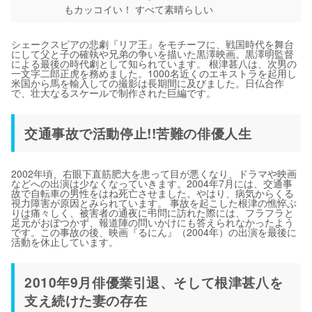
もカッコイい！ すべて素晴らしい
シェークスピアの悲劇『リア王』をモチーフに、戦国時代を舞台
にして父と子の確執や兄弟の争いを描いた黒澤映画。黒澤明監督
による最後の時代劇として知られています。 根津甚八は、次男の
一文字二郎正虎を務めました。1000名近くのエキストラを起用し
米国から馬を輸入しての撮影は長期間に及びました。日仏合作
で、壮大なるスケールで制作された巨編です。
交通事故で活動停止!!苦難の俳優人生
2002年頃、右眼下直筋肥大を患って目が悪くなり、ドラマや映画
などへの出演は少なくなっていきます。2004年7月には、交通事
故で自転車の男性をはね死亡させました。やはり、病気からくる
視力障害が原因とみられています。 事故を起こした根津の憔悴ぶ
りは痛々しく、被害者の通夜に弔問に訪れた際には、フラフラと
足元がおぼつかず、報道陣の問いかけにも答えられなかったよう
です。この事故の後、映画『るにん』（2004年）の出演を最後に
活動を休止しています。
2010年9月俳優業引退、そして根津甚八を
支え続けた妻の存在