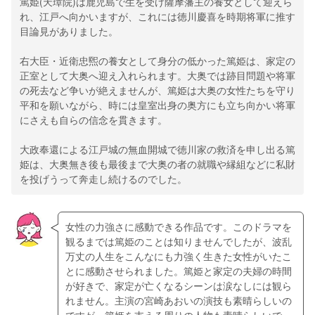
篤姫(天璋院)は鹿児島で生を受け薩摩藩主の養女として迎えら
れ、江戸へ向かいますが、これには徳川慶喜を時期将軍に推す
目論見がありました。
右大臣・近衛忠煕の養女として身分の低かった篤姫は、家定の
正室として大奥へ迎え入れられます。大奥では跡目問題や将軍
の死去など争いが絶えませんが、篤姫は大奥の女性たちを守り
平和を願いながら、時には皇室出身の奥方にも立ち向かい将軍
にさえも自らの信念を貫きます。
大政奉還による江戸城の無血開城で徳川家の救済を申し出る篤
姫は、大奥無き後も最後まで大奥の者の就職や縁組などに私財
を投げうって奔走し続けるのでした。
女性の力強さに感動できる作品です。このドラマを
観るまでは篤姫のことは知りませんでしたが、波乱
万丈の人生をこんなにも力強く生きた女性がいたこ
とに感動させられました。篤姫と家定の夫婦の時間
が好きで、家定が亡くなるシーンは涙なしには観ら
れません。主演の宮崎あおいの演技も素晴らしいの