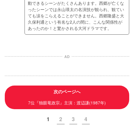
動できるシーンがたくさんあります。西郷が亡くな
ったシーンでは永山瑛太の名演技が観られ、観てい
ても涙をこらえることができません。西郷隆盛と大
久保利通という有名な2人の間に、こんな関係性が
あったのか！と驚かされる大河ドラマです。
AD
次のページへ
7位『独眼竜政宗』主演：渡辺謙(1987年)
1
2
3
4