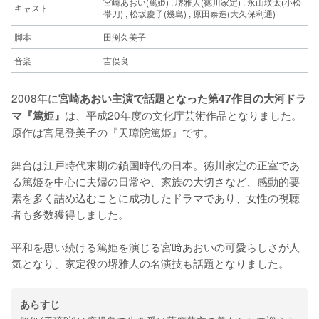
宮崎あおい(篤姫) , 堺雅人(徳川家定) , 永山瑛太(小松
キャスト
帯刀) , 松坂慶子(幾島) , 原田泰造(大久保利通)
脚本
田渕久美子
音楽
吉俣良
2008年に
宮崎あおい主演で話題となった第47作目の大河ドラ
は、平成20年度の文化庁芸術作品となりました。
マ『篤姫』
原作は宮尾登美子の『天璋院篤姫』です。
舞台は江戸時代末期の鎖国時代の日本。徳川家定の正室であ
る篤姫を中心に夫婦の日常や、家族の大切さなど、感動的要
素を多く詰め込むことに成功したドラマであり、女性の視聴
者も多数獲得しました。
平和を思い続ける篤姫を演じる宮﨑あおいの可愛らしさが人
気となり、家定役の堺雅人の名演技も話題となりました。
あらすじ