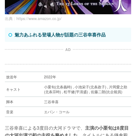
出典 :
https://www.amazon.co.jp/
魅力あふれる登場人物が話題の三谷幸喜作品
AD
放送年
2022年
小栗旬(北条義時) , 小池栄子(北条政子) , 片岡愛之助
キャスト
(北条宗時) , 松平健(平清盛) , 佐藤二朗(比企能員)
脚本
三谷幸喜
音楽
エバン・コール
三谷幸喜による3度目の大河ドラマで、
主演の小栗旬は8度目
タイトルにある鎌倉殿
の大河出演で初の主役を務めました。