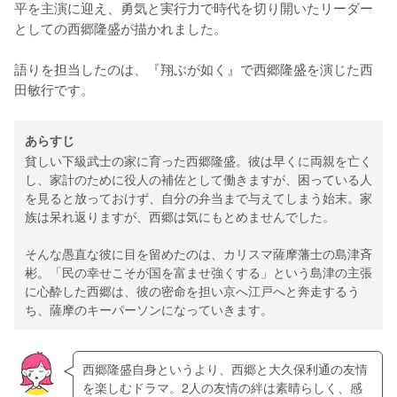
平を主演に迎え、勇気と実行力で時代を切り開いたリーダー
としての西郷隆盛が描かれました。
語りを担当したのは、『翔ぶが如く』で西郷隆盛を演じた西
田敏行です。
あらすじ
貧しい下級武士の家に育った西郷隆盛。彼は早くに両親を亡く
し、家計のために役人の補佐として働きますが、困っている人
を見ると放っておけず、自分の弁当まで与えてしまう始末。家
族は呆れ返りますが、西郷は気にもとめませんでした。
そんな愚直な彼に目を留めたのは、カリスマ薩摩藩士の島津斉
彬。「民の幸せこそが国を富ませ強くする」という島津の主張
に心酔した西郷は、彼の密命を担い京へ江戸へと奔走するう
ち、薩摩のキーパーソンになっていきます。
西郷隆盛自身というより、西郷と大久保利通の友情
を楽しむドラマ。2人の友情の絆は素晴らしく、感