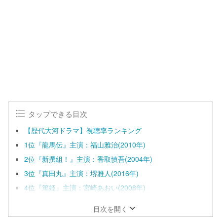
m
e
u
d
t
:
e
1
0
0
.
0
0
%
タップできる目次
【歴代大河ドラマ】視聴率ランキング
1位『龍馬伝』主演：福山雅治(2010年)
2位『新撰組！』主演：香取慎吾(2004年)
3位『真田丸』主演：堺雅人(2016年)
4位『篤姫』主演：宮崎あおい(2008年)
目次を開く