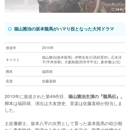
福山雅治の坂本龍馬がハマり役となった大河ドラマ
放送年
2010年
福山雅治(坂本龍馬) , 伊勢谷友介(高杉晋作) , 広末涼
キャスト
子(平井加尾) , 大森南朋(武市半平太) , 蒼井優(お元)
脚本
福田靖
音楽
佐藤直樹
2010年に放送された第49作目、
福山雅治主演の『龍馬伝』。
脚本は福田靖、演出は大友啓史、音楽は佐藤直樹が担当しま
した。
土佐藩郷士、坂本八平の次男として育った坂本龍馬の幼少期
から青春時代、怒濤の人生を描いた作品で、龍馬の故郷であ