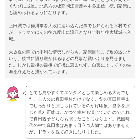
くたびに成長。北条方の板部岡江雪斎や本多正信、徳川家康に
も認められるようになります。
上田城では徳川軍を大敗に追い込んだ事でも知られる幸村です
が、ドラマではその後九度山に流罪となり十数年後大坂城へ入
城。
大坂夏の陣では不利な情勢ながらも、家康目前まで攻め込むと
いう、後世に語り継がれるほどの見事な戦いぶりを見せまし
た。しかし最後の最後で好機に恵まれず、自害によってその生
涯を終えたと描かれています。
とても見やすくてエンタメとして楽しめる大河でし
た。主人公の真田幸村だけでなく、父の真田昌幸ま
でしっかりと演じられているのが好印象。昌幸を演
じた草刈正雄は、かつて幸村も演じていたのでこれ
で真田親子どちらも演じたことになります。戦国時
代の中で真田家はあまり目立つ人物ではありません
が、ドラマを観て好きになりました。