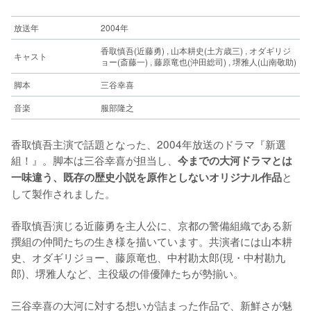
放送年
2004年
香取慎吾(近藤勇) , 山本耕史(土方歳三) , オダギリジ
キャスト
ョー(斎藤一) , 藤原竜也(沖田総司) , 堺雅人(山南敬助)
脚本
三谷幸喜
音楽
服部隆之
香取慎吾主演で話題となった、2004年放送のドラマ『新選
組！』。脚本は三谷幸喜が担当し、
今までの大河ドラマとは
と
一味違う、既存の歴史小説を原作としないオリジナル作品
して製作されました。
香取慎吾演じる近藤勇を主人公に、京都の警備組織である新
撰組の仲間たちの生き様を描いています。共演者には山本耕
史、オダギリジョー、藤原竜也、中村勘太郎(現・中村勘九
郎)、堺雅人など、主役級の俳優陣たちが勢揃い。
三谷幸喜の大河に対する想いが詰まった作品で、新鮮さが魅