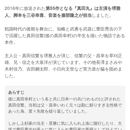
2016年に放送された
第55作となる『真田丸』は主演を堺雅
しました。
人、脚本を三谷幸喜、音楽を服部隆之が担当
戦国時代の後期を舞台に、知略と武勇を武器に豊臣秀吉の下
で活躍した真田信繁(後の真田幸村)の半生を描いた物語である
本作。
主人公・真田信繁を堺雅人が演じ、信繁の父・昌幸を草刈正
雄、兄・信之を大泉洋が演じています。その他長澤まさみや
木村佳乃、吉田鋼太郎、小日向文世など実力派が脇を固めま
した。
あらすじ
後に真田幸村という名と共に日本一の兵(つわもの)と評された
真田信繁。当初は父・昌幸いわく元々は勘に頼りすぎる性格で
あった為、度々失敗を繰り返していました。
しかし上杉家の当主・景勝に気に入られ上洛に随行したり、大
坂で豊臣秀吉や茶々に気に入られ豊臣家の馬廻として仕えてい