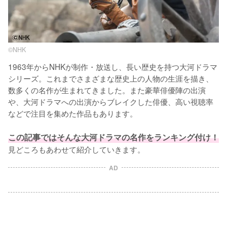
©NHK
1963年からNHKが制作・放送し、長い歴史を持つ大河ドラマ
シリーズ。これまでさまざまな歴史上の人物の生涯を描き、
数多くの名作が生まれてきました。また豪華俳優陣の出演
や、大河ドラマへの出演からブレイクした俳優、高い視聴率
などで注目を集めた作品もあります。

この記事ではそんな大河ドラマの名作をランキング付け！
見どころもあわせて紹介していきます。
AD
L
o
/
U
a
n
d