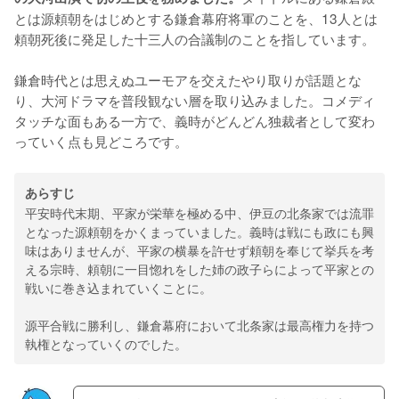
とは源頼朝をはじめとする鎌倉幕府将軍のことを、13人とは
頼朝死後に発足した十三人の合議制のことを指しています。
鎌倉時代とは思えぬユーモアを交えたやり取りが話題とな
り、大河ドラマを普段観ない層を取り込みました。コメディ
タッチな面もある一方で、義時がどんどん独裁者として変わ
っていく点も見どころです。
あらすじ
平安時代末期、平家が栄華を極める中、伊豆の北条家では流罪
となった源頼朝をかくまっていました。義時は戦にも政にも興
味はありませんが、平家の横暴を許せず頼朝を奉じて挙兵を考
える宗時、頼朝に一目惚れをした姉の政子らによって平家との
戦いに巻き込まれていくことに。
源平合戦に勝利し、鎌倉幕府において北条家は最高権力を持つ
執権となっていくのでした。