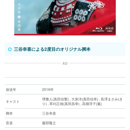
三谷幸喜による2度目のオリジナル脚本
AD
放送年
2016年
堺雅人(真田信繁) , 大泉洋(真田信幸) , 長澤まさみ(き
キャスト
り) , 草刈正雄(真田昌幸) , 高畑淳子(薫)
脚本
三谷幸喜
音楽
服部隆之