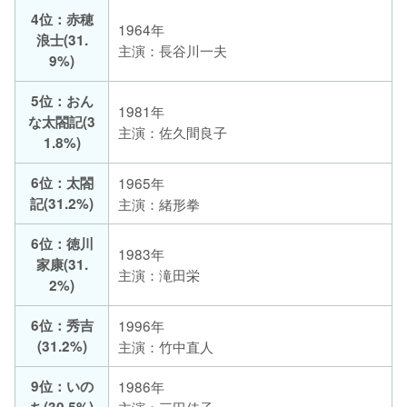
4位：赤穂
1964年
浪士(31.
主演：長谷川一夫
9%)
5位：おん
1981年
な太閤記(3
主演：佐久間良子
1.8%)
6位：太閤
1965年
記(31.2%)
主演：緒形拳
6位：徳川
1983年
家康(31.
主演：滝田栄
2%)
6位：秀吉
1996年
(31.2%)
主演：竹中直人
9位：いの
1986年
ち(30.5%)
主演：三田佳子