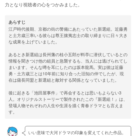
力となり視聴者の心をつかみました。
あらすじ
江戸時代後期、京都の街の警備にあたっていた新選組。近藤勇
と土方歳三率いる彼らは尊王攘夷志士の取り締まりに日々大き
な成果を上げていました。
あるとき新選組は長州藩の桂小五郎が料亭に潜伏しているとの
情報を聞きつけ他の組員と急襲するも、当人には逃げられてし
まいます。そんな噂を耳にしたのは坂本龍馬。実は彼は近藤
勇・土方歳三とは10年前に知り合った旧知の仲でしたが、現
在は薩長同盟と新選組と敵対する関係となっていました。
後に起きる「池田屋事件」で再会するとは思いもよらない3
人。オリジナルストーリーで製作されたこの『新選組！』は、
登場人物それぞれの人生や生涯を描く青春ドラマとも言えま
す。
いい意味で大河ドラマの印象を変えてくれた作品。