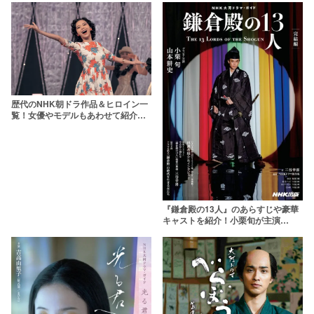
歴代のNHK朝ドラ作品＆ヒロイン一
覧！女優やモデルもあわせて紹介
【2026年最新】
『鎌倉殿の13人』のあらすじや豪華
キャストを紹介！小栗旬が主演
【2022年大河ドラマ】