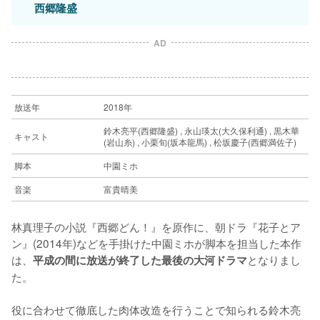
西郷隆盛
AD
放送年
2018年
鈴木亮平(西郷隆盛) , 永山瑛太(大久保利通) , 黒木華
キャスト
(岩山糸) , 小栗旬(坂本龍馬) , 松坂慶子(西郷満佐子)
脚本
中園ミホ
音楽
富貴晴美
林真理子の小説『西郷どん！』を原作に、朝ドラ『花子とア
ン』(2014年)などを手掛けた中園ミホが脚本を担当した本作
は、
となりまし
平成の間に放送が終了した最後の大河ドラマ
た。
役に合わせて徹底した肉体改造を行うことで知られる鈴木亮