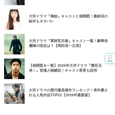
大河ドラマ『篤姫』キャストと相関図！最終回の
結末もネタバレ
大河ドラマ『軍師官兵衛』キャスト一覧！豪華俳
優陣の現在は？【岡田准一主演】
目次
【相関図＆一覧】2026年大河ドラマ『豊臣兄
弟！』登場人物解説！キャスト変更も説明
大河ドラマの歴代最高傑作ランキング！長年愛さ
れる人気作品TOP22【2026年最新版】