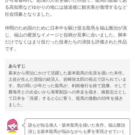
る高知県などゆかりの地には放送後に観光客が激増するなど
社会現象となりました。
仲間のため国のために日本中を駆け巡る龍馬を福山雅治が演
じ、福山の硬派なイメージと役柄が見事に合いました。脚本
だけでなくはまり役だった役者たちの演技も評価された作品
です。
あらすじ
幕末から明治にかけて活躍した坂本龍馬の生涯を描いた本作。
土佐が生んだ屈指の経済人、岩崎弥太郎の視点で語られていま
す。気の弱い少年だった龍馬が、剣術修行を経て脱藩。そして
勝海舟との出会いから海軍創設への奔走を描き、維新志士とし
て日本を「洗濯」すると心に誓う、龍馬の激動の33年を描き
ました。
誰もが知る偉人・坂本龍馬を描いた名作。福山雅治
演じる坂本龍馬が悩みながらも夢を実現させていく