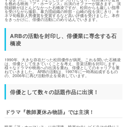
を務める映画『ア・ホーマンス』出演のオファーが届きます。 演
技経験がほとんどなかった石橋凌ですが、松田からも厳しい指導
を受けながら撮影。暴力団組織の幹部・山崎の役を演じきり、キ
ネマ旬報新人男優賞を受賞するなど高い評価を受けました。本作
をきっかけに、俳優の活動にのめり込んでいきます。
ARBの活動を封印し、俳優業に専念する石
橋凌
1990年、大きな存在だった松田優作が病死。これを聞いた石橋凌
は、俳優として生きていくことを考え、音楽活動を封印します。
様々なドラマや映画への出演を重ね、俳優としてのキャリアを重
ねていきました。 ARBの活動は、1997年に一時再結成するもの
の、2006年に再び活動停止を発表しています。
俳優として数々の話題作品に出演！
ドラマ『教師夏休み物語』では主演！
映画『ア・ホーマンス』に出演後、映画やテレビドラマの枠にこ