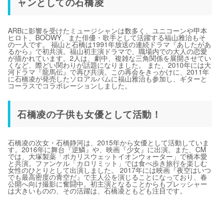
ャンとしての石橋凌
ARBに影響を受けたミュージシャンは数多く、ユニコーンや甲本
ヒロト、BOOWY、また俳優・歌手として活躍する福山雅治もそ
の一人です。 福山と石橋は1991年放送の連続ドラマ『あしたがあ
るから』で初共演。福山初主演ドラマで、職場内での大人の恋愛
が描かれています。2人は、劇中、複雑な三角関係を展開させてい
くなど、際どい関わりが話題になりました。 また、2010年には大
河ドラマ『龍馬伝』で再び共演。この再会をきっかけに、2011年
に石橋凌が発売したソロアルバムに福山雅治も参加し、ギターと
コーラスでコラボレーションしました。
石橋凌の子供も女優として活動！
石橋凌の次女・石橋静河は、2015年から女優として活動していま
す。2016年に舞台『逆鱗』や、映画『少女』に出演。また、CM
では、大塚製薬「ポカリスウェットイオンウォーター」で橋本愛
と共演。ファンケル「カロリミット」では食べ歩き旅行を楽しむ
女性のひとりとして出演しました。 2017年には映画『夜空はいつ
でも最高密度の青空だ』で主人公を演じることになっており、春
公開へ向け撮影に奮闘中。初主演となることからもプレッシャー
は大きいものの、その活躍は、石橋凌ともども注目です。