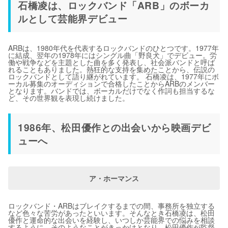
石橋凌は、ロックバンド「ARB」のボーカ
ルとして芸能界デビュー
ARBは、1980年代を代表するロックバンドのひとつです。1977年
に結成、翌年の1978年にはシングル曲「野良犬」でデビュー。労
働や戦争などを主題とした曲を多く発表し、社会派バンドと呼ば
れることもありました。熱狂的な支持を集めたことから、伝説の
ロックバンドとして語り継がれています。 石橋凌は、1977年にボ
ーカル募集のオーディションで合格したことからARBのメンバー
となります。バンドでは、ボーカルだけでなく作詞も担当するな
ど、その世界観を表現し続けました。
1986年、松田優作との出会いから映画デビ
ューへ
ア・ホーマンス
ロックバンド・ARBはブレイクするまでの間、事務所を独立する
など色々な苦労があったといいます。そんなとき石橋凌は、松田
優作と運命的な出会いを経験し、いつしか芸能界での悩みを相談
するように。そのようなことがきっかけとなり、松田優作が監督