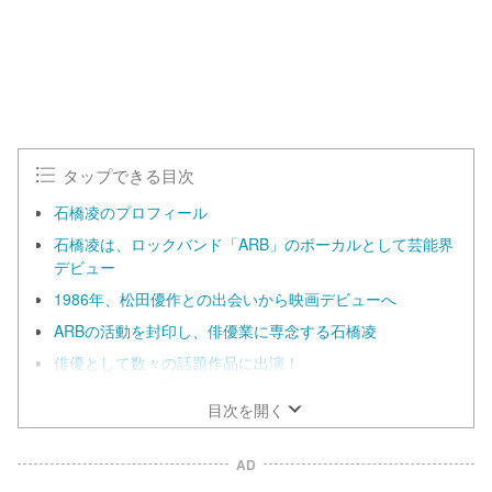
0
.
0
0
%
タップできる目次
石橋凌のプロフィール
石橋凌は、ロックバンド「ARB」のボーカルとして芸能界
デビュー
1986年、松田優作との出会いから映画デビューへ
ARBの活動を封印し、俳優業に専念する石橋凌
俳優として数々の話題作品に出演！
目次を開く
AD