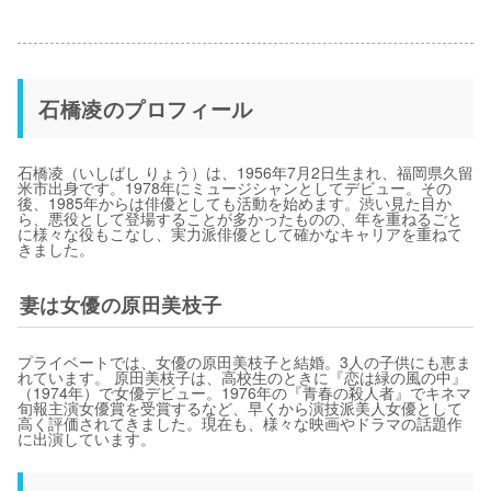
石橋凌のプロフィール
石橋凌（いしばし りょう）は、1956年7月2日生まれ、福岡県久留
米市出身です。1978年にミュージシャンとしてデビュー。その
後、1985年からは俳優としても活動を始めます。渋い見た目か
ら、悪役として登場することが多かったものの、年を重ねるごと
に様々な役もこなし、実力派俳優として確かなキャリアを重ねて
きました。
妻は女優の原田美枝子
プライベートでは、女優の原田美枝子と結婚。3人の子供にも恵ま
れています。 原田美枝子は、高校生のときに『恋は緑の風の中』
（1974年）で女優デビュー。1976年の『青春の殺人者』でキネマ
旬報主演女優賞を受賞するなど、早くから演技派美人女優として
高く評価されてきました。現在も、様々な映画やドラマの話題作
に出演しています。