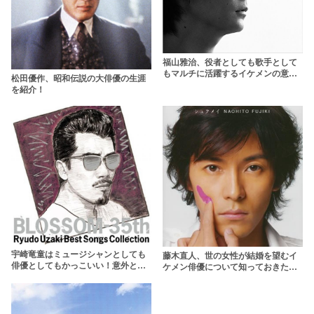
福山雅治、役者としても歌手として
もマルチに活躍するイケメンの意外
松田優作、昭和伝説の大俳優の生涯
と知らないエピソード11選
を紹介！
宇崎竜童はミュージシャンとしても
藤木直人、世の女性が結婚を望むイ
俳優としてもかっこいい！意外と知
ケメン俳優について知っておきたい
らない7つのこと
11のこと【※結婚済み】