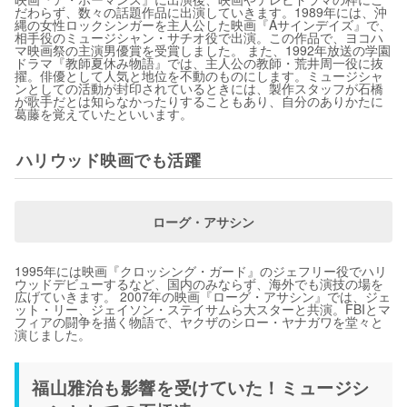
だわらず、数々の話題作品に出演していきます。1989年には、沖
縄の女性ロックシンガーを主人公した映画『Aサインデイズ』で、
相手役のミュージシャン・サチオ役で出演。この作品で、ヨコハ
マ映画祭の主演男優賞を受賞しました。 また、1992年放送の学園
ドラマ『教師夏休み物語』では、主人公の教師・荒井周一役に抜
擢。俳優として人気と地位を不動のものにします。ミュージシャ
ンとしての活動が封印されているときには、製作スタッフが石橋
が歌手だとは知らなかったりすることもあり、自分のありかたに
葛藤を覚えていたといいます。
ハリウッド映画でも活躍
ローグ・アサシン
1995年には映画『クロッシング・ガード』のジェフリー役でハリ
ウッドデビューするなど、国内のみならず、海外でも演技の場を
広げていきます。 2007年の映画『ローグ・アサシン』では、ジェ
ット・リー、ジェイソン・ステイサムら大スターと共演。FBIとマ
フィアの闘争を描く物語で、ヤクザのシロー・ヤナガワを堂々と
演じました。
福山雅治も影響を受けていた！ミュージシ