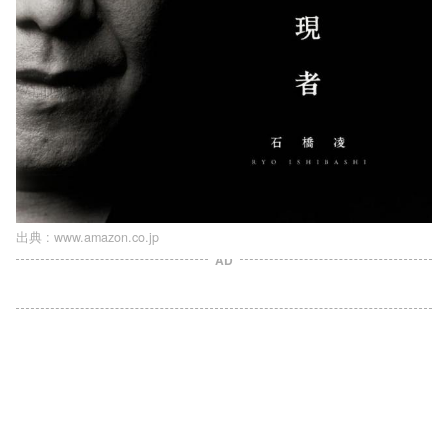
出典 :
www.amazon.co.jp
AD
L
o
/
U
a
n
d
m
e
u
d
t
:
e
1
0