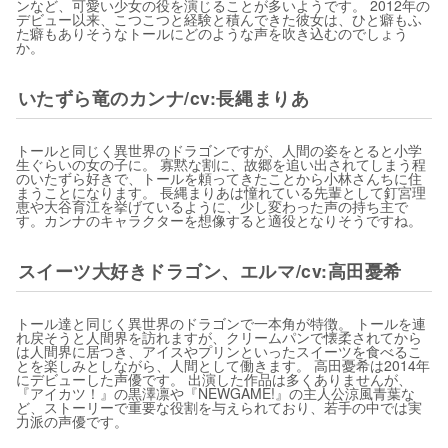
ンなど、可愛い少女の役を演じることが多いようです。 2012年の
デビュー以来、こつこつと経験と積んできた彼女は、ひと癖もふ
た癖もありそうなトールにどのような声を吹き込むのでしょう
か。
いたずら竜のカンナ/cv:長縄まりあ
トールと同じく異世界のドラゴンですが、人間の姿をとると小学
生ぐらいの女の子に。 寡黙な割に、故郷を追い出されてしまう程
のいたずら好きで、トールを頼ってきたことから小林さんちに住
まうことになります。 長縄まりあは憧れている先輩として釘宮理
恵や大谷育江を挙げているように、少し変わった声の持ち主で
す。カンナのキャラクターを想像すると適役となりそうですね。
スイーツ大好きドラゴン、エルマ/cv:高田憂希
トール達と同じく異世界のドラゴンで一本角が特徴。 トールを連
れ戻そうと人間界を訪れますが、クリームパンで懐柔されてから
は人間界に居つき、アイスやプリンといったスイーツを食べるこ
とを楽しみとしながら、人間として働きます。 高田憂希は2014年
にデビューした声優です。 出演した作品は多くありませんが、
『アイカツ！』の黒澤凛や『NEWGAME!』の主人公涼風青葉な
ど、ストーリーで重要な役割を与えられており、若手の中では実
力派の声優です。