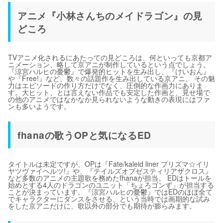
アニメ『小林さんちのメイドラゴン』の見
どころ
TVアニメ化されるにあたっての見どころは、何といっても京都ア
ニメーション、略して京アニが制作しているという点でしょう。
『涼宮ハルヒの憂鬱』で爆発的ヒットを生み出し、『けいおん』
や『Free!』など、数々の話題作を生み出している京アニ。 その魅
力はエピソードの作り方だけでなく、圧倒的な作画力にありま
す。大ヒット、とは言えない作品でも安定した作画と、見せ場で
の他のアニメではなかなか見られないような動きの表現にはファ
ンも多いようです。
fhanaの歌うOPと気になるED
タイトルは未定ですが、OPは『Fate/kaleid liner プリズマ☆イリ
ヤツヴァイヘルツ!』や、『テイルズオブゼスティリアザクロス』
など多数のアニメの主題歌を務めたfhanaが担当。 EDはトールを
始めとする4人のドラゴンのユニット「ちょろゴンず」が担当する
ことが決まっています。『涼宮ハルヒの憂鬱』ではEDのほぼ全て
でキャラクターにダンスをさせる、という当時では画期的な試み
をした京アニだけに、歌以外の部分でも期待が膨らみます。