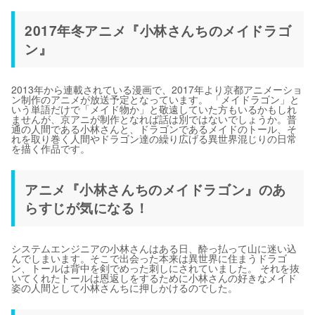
2017年冬アニメ『小林さんちのメイドラゴ
ン』
2013年から連載されている漫画で、2017年より京都アニメーショ
ン制作のアニメが放送予定となっています。 「メイドラゴン」と
いう単語だけで「メイド物か」と敬遠していた方もいるかもしれ
ませんが、京アニが制作となれば話は別ではないでしょうか。普
通の人間である小林さんと、ドラゴンであるメイドのトール、そ
れを取り巻く人間やドラゴン達の繰り広げる異世界混じりの日常
を描く作品です。
アニメ『小林さんちのメイドラゴン』のあ
らすじが気になる！
システムエンジニアの小林さんはある日、酔っ払って山に迷い込
んでしまいます。そこで出会った本来は異世界に住まうドラゴ
ン、トールは背中を剣でめった刺しにされていました。 それを抜
いてくれたトールは恩返しをするために小林さんの好きなメイド
姿の人間として小林さんちに押しかけるのでした。