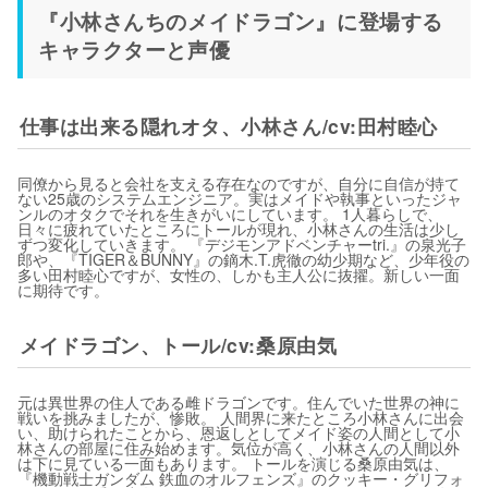
『小林さんちのメイドラゴン』に登場する
キャラクターと声優
仕事は出来る隠れオタ、小林さん/cv:田村睦心
同僚から見ると会社を支える存在なのですが、自分に自信が持て
ない25歳のシステムエンジニア。実はメイドや執事といったジャ
ンルのオタクでそれを生きがいにしています。 1人暮らしで、
日々に疲れていたところにトールが現れ、小林さんの生活は少し
ずつ変化していきます。 『デジモンアドベンチャーtri.』の泉光子
郎や、『TIGER＆BUNNY』の鏑木.T.虎徹の幼少期など、少年役の
多い田村睦心ですが、女性の、しかも主人公に抜擢。新しい一面
に期待です。
メイドラゴン、トール/cv:桑原由気
元は異世界の住人である雌ドラゴンです。住んでいた世界の神に
戦いを挑みましたが、惨敗。 人間界に来たところ小林さんに出会
い、助けられたことから、恩返しとしてメイド姿の人間として小
林さんの部屋に住み始めます。気位が高く、小林さんの人間以外
は下に見ている一面もあります。 トールを演じる桑原由気は、
『機動戦士ガンダム 鉄血のオルフェンズ』のクッキー・グリフォ