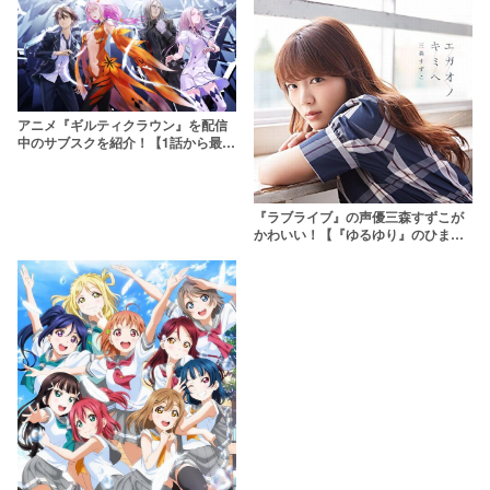
アニメ『ギルティクラウン』を配信
中のサブスクを紹介！【1話から最終
回まで】
『ラブライブ』の声優三森すずこが
かわいい！【『ゆるゆり』のひまわ
り役】