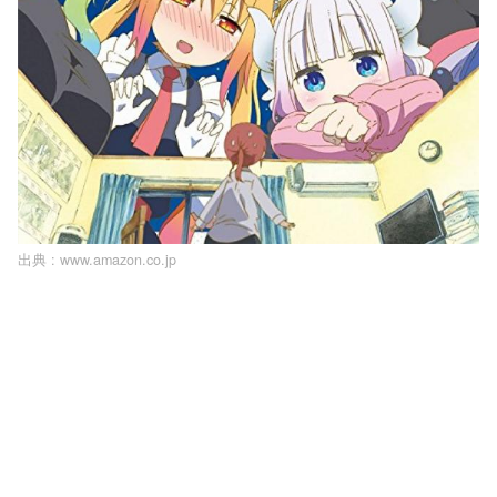
出典 :
www.amazon.co.jp
L
o
/
U
a
n
d
m
e
u
d
t
:
e
1
0
0
.
0
0
%