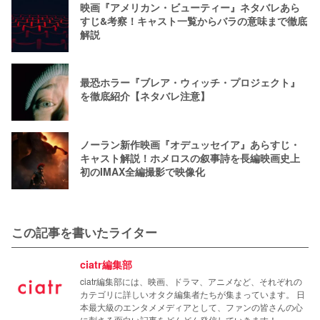
映画『アメリカン・ビューティー』ネタバレあら
すじ&考察！キャスト一覧からバラの意味まで徹底
解説
最恐ホラー『ブレア・ウィッチ・プロジェクト』
を徹底紹介【ネタバレ注意】
ノーラン新作映画『オデュッセイア』あらすじ・
キャスト解説！ホメロスの叙事詩を長編映画史上
初のIMAX全編撮影で映像化
この記事を書いたライター
ciatr編集部
ciatr編集部には、映画、ドラマ、アニメなど、それぞれの
カテゴリに詳しいオタク編集者たちが集まっています。 日
本最大級のエンタメメディアとして、ファンの皆さんの心
に刺さる面白い記事をどんどん発信していきます！