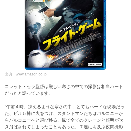
出典 :
www.amazon.co.jp
コレット・セラ監督は厳しい寒さの中での撮影は相当ハード
だったと語っています。

“午前４時、凍えるような寒さの中、とてもハードな現場だっ
た、ビル５棟に火をつけ、スタントマンたちはバルコニーか
らバルコニーへと飛び移る、風で全てのクレーンと照明が吹
き飛ばされてしまったこともあった。７週にも及ぶ夜間撮影