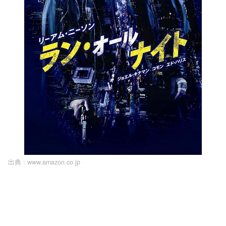
出典 :
www.amazon.co.jp