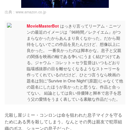
出典 :
www.amazon.co.jp
MovieMasterBot
はっきり言ってリーアム・ニーソ
ンの最近のイメージは『96時間／レクイエム』がつ
まらなかったからあんまり良くなかった。だから期
待をしないでこの作品を見たんだけど、想像以上に
良かった。 一番良かったのは脚本かな。息子と父親
の関係を映画の軸である争いにうまく結びつけてあ
る。ジャウム・コレット＝セラ監督はいつもどおり
臨場感抜群の目を離せなくなるようなストーリーを
作ってくれているのだけど、ひとつ言うなら映画の
題名は別に”Survive in One Night”(原題)じゃなくて他
の題名にしたほうが良かったと思うな。作品と合っ
てない。 結論としては良い俳優陣と脚本で息子を思
う父の愛情をうまく表している素敵な作品だった。
元殺し屋ジミー・コンロンは命を狙われた息子マイクを守る
ためにある男を殺してしまう。なんとその男は親友で犯罪組
織のボス、ショーンの息子だった。
