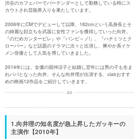
渋谷のカフェバーでバーテンダーとして勤務している時にス
カウトされ芸能界入りを果たしています。

2006年にCMでデビューして以降、182cmという高身長とそ
の綺麗な顔立ちを武器に女性ファンを獲得していった向井。
『のだめカンタービレ』や『バンビ～ノ!』、『ハチミツとク
ローバー』など話題のドラマに次々と出演し、爽やか系イケ
メン俳優として人気を博していきました。

2014年には、女優の国仲涼子と結婚し翌年には男の子も生ま
れパパとなった向井。そんな向井理が出演する、ciatrおすす
めの映画12作品をご紹介していきます。
AD
1.向井理の知名度が急上昇したガッキーの
主演作【2010年】