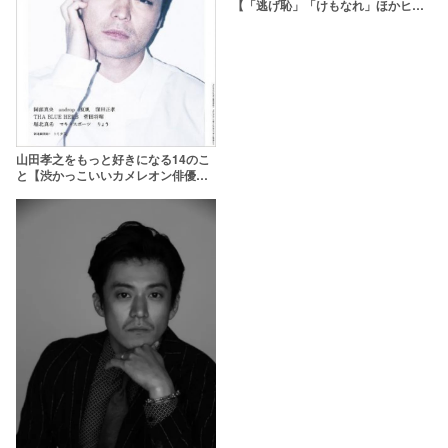
【「逃げ恥」「けもなれ」ほかヒッ
ト作多数！】
山田孝之をもっと好きになる14のこ
と【渋かっこいいカメレオン俳優が
会社を設立？！】