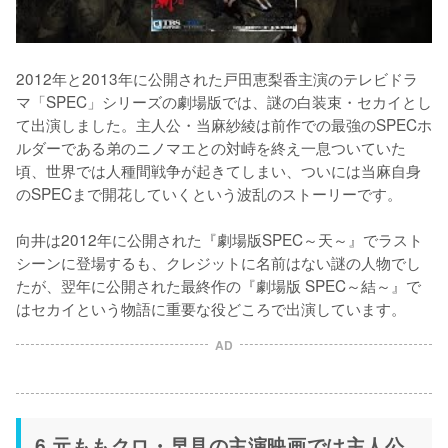
2012年と2013年に公開された戸田恵梨香主演のテレビドラ
マ「SPEC」シリーズの劇場版では、謎の白装束・セカイとし
て出演しました。主人公・当麻紗綾は前作での最強のSPECホ
ルダーである弟のニノマエとの対峙を終え一息ついていた
頃、世界では人種間戦争が起きてしまい、ついには当麻自身
のSPECまで開花していくという波乱のストーリーです。

向井は2012年に公開された『劇場版SPEC～天～』でラスト
シーンに登場するも、クレジットに名前はない謎の人物でし
たが、翌年に公開された最終作の『劇場版 SPEC～結～』で
はセカイという物語に重要な役どころで出演しています。
AD
6.元ももクロ・早見の主演映画では主人公