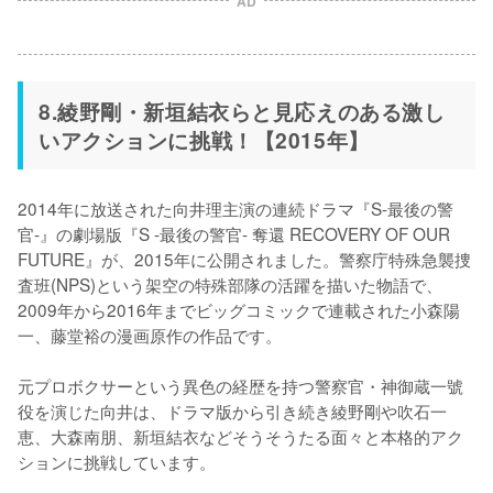
AD
8.綾野剛・新垣結衣らと見応えのある激し
いアクションに挑戦！【2015年】
2014年に放送された向井理主演の連続ドラマ『S-最後の警
官-』の劇場版『S -最後の警官- 奪還 RECOVERY OF OUR 
FUTURE』が、2015年に公開されました。警察庁特殊急襲捜
査班(NPS)という架空の特殊部隊の活躍を描いた物語で、
2009年から2016年までビッグコミックで連載された小森陽
一、藤堂裕の漫画原作の作品です。

元プロボクサーという異色の経歴を持つ警察官・神御蔵一號
役を演じた向井は、ドラマ版から引き続き綾野剛や吹石一
恵、大森南朋、新垣結衣などそうそうたる面々と本格的アク
ションに挑戦しています。