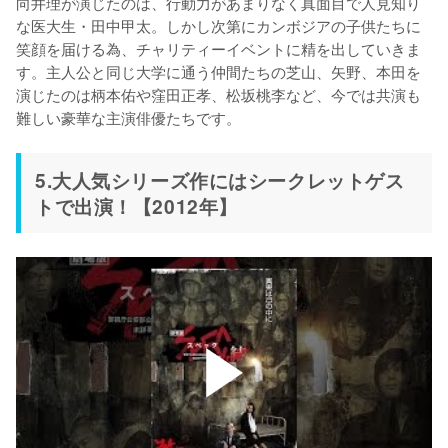
向井理が演じたのは、行動力があまりなく真面目で人見知り
な医大生・田中甲太。しかし次第にカンボジアの子供たちに
笑顔を届ける為、チャリティーイベントに精を出していきま
す。主人公と同じ大学に通う仲間たちの芝山、矢野、本田を
演じたのは柄本佑や窪田正孝、松坂桃李など、今では共演も
難しい豪華な主演俳優たちです。
5.大人気シリーズ作にはシークレットゲス
トで出演！【2012年】