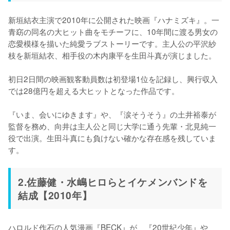
新垣結衣主演で2010年に公開された映画『ハナミズキ』。一
青窈の同名の大ヒット曲をモチーフに、10年間に渡る男女の
恋愛模様を描いた純愛ラブストーリーです。主人公の平沢紗
枝を新垣結衣、相手役の木内康平を生田斗真が演じました。

初日2日間の映画観客動員数は初登場1位を記録し、興行収入
では28億円を超える大ヒットとなった作品です。

『いま、会いにゆきます』や、『涙そうそう』の土井裕泰が
監督を務め、向井は主人公と同じ大学に通う先輩・北見純一
役で出演。生田斗真にも負けない確かな存在感を残していま
す。
2.佐藤健・水嶋ヒロらとイケメンバンドを
結成【2010年】
ハロルド作石の人気漫画『BECK』が、『20世紀少年』や