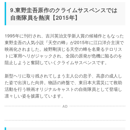
9.東野圭吾原作のクライムサスペンスでは
自衛隊員を熱演【2015年】
1995年に刊行され、吉川英治文学新人賞の候補作ともなった
東野圭吾の人気小説『天空の蜂』が2015年に江口洋介主演で
映画化されました。綾野剛演じる天空の蜂を名乗るテロリス
トに軍用ヘリがジャックされ、全国の原発が危機に陥るのを
阻止しようと奮闘していくクライムサスペンスです。

新型ヘリに取り残されてしまう主人公の息子、高彦の成人し
た姿で出演した向井。物語の終盤で、東日本大震災にて救助
活動を行う映画オリジナルキャストの自衛隊員として登場し
凛々しい姿を披露しています。
AD