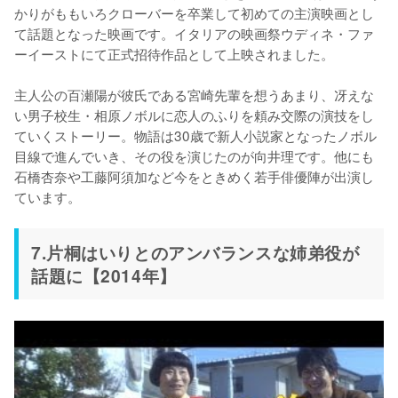
かりがももいろクローバーを卒業して初めての主演映画とし
て話題となった映画です。イタリアの映画祭ウディネ・ファ
ーイーストにて正式招待作品として上映されました。

主人公の百瀬陽が彼氏である宮崎先輩を想うあまり、冴えな
い男子校生・相原ノボルに恋人のふりを頼み交際の演技をし
ていくストーリー。物語は30歳で新人小説家となったノボル
目線で進んでいき、その役を演じたのが向井理です。他にも
石橋杏奈や工藤阿須加など今をときめく若手俳優陣が出演し
7.片桐はいりとのアンバランスな姉弟役が
話題に【2014年】