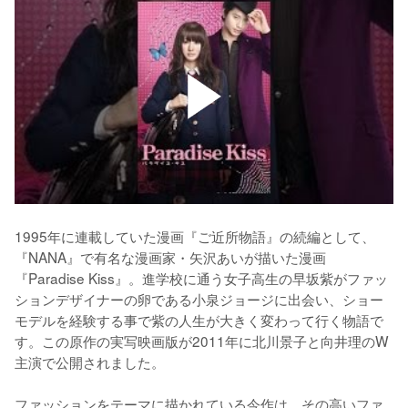
1995年に連載していた漫画『ご近所物語』の続編として、
『NANA』で有名な漫画家・矢沢あいが描いた漫画
『Paradise Kiss』。進学校に通う女子高生の早坂紫がファッ
ションデザイナーの卵である小泉ジョージに出会い、ショー
モデルを経験する事で紫の人生が大きく変わって行く物語で
す。この原作の実写映画版が2011年に北川景子と向井理のW
主演で公開されました。

ファッションをテーマに描かれている今作は、その高いファ