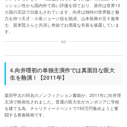
ッション性から国内外で高い評価を得ており、原作は世界13
カ国の言語で出版もされています。向井は独特の世界観と魅
力を持つ天才・小泉ジョージ役を熱演。山本裕典や五十嵐隼
士、賀来賢人らと共演し奇抜でお洒落な衣装を披露していま
す。
AD
4.向井理初の単独主演作では真面目な医大
生を熱演！【2011年】
葉田甲太の同名のノンフィクション書籍が、2011年に向井理
主演で映画化されました。普通の医大生がカンボジアに学校
を建てる為、チャリティーイベントで150万円集めようと奮
闘する青春映画です。
