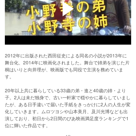
2012年に出版された西田征史による同名の小説が2013年に
舞台化、2014年に映画化されました。舞台で姉弟を演じた片
桐はいりと向井理が、映画版でも同役で主演を務めていま
す。

20年以上共に暮らしている33歳の弟・進と40歳の姉・より
子。2人は未だ独身で、古い一軒家で穏やかに暮らしていまし
たが、ある日手違いで届いた手紙をきっかけに2人の人生が変
化していきます。ムロツヨシや山本美月、及川光博なども出
演しており、初日から2日間のぴあ映画満足度ランキングで1
位に輝いた作品です。