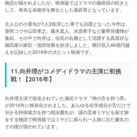
物語が描かれましたが、映画版ではドラマの最終回の続きと
して、有名な本能寺を舞台とした最終章となっています。

主人公の小栗旬が1人2役演じた事でも話題となった今作は、
柴咲コウや山田孝之、藤木直人、水原希子など豪華俳優陣が
集結。その中で向井は、信長の右腕として活躍する真面目な
織田家の家臣・池田恒興を好演しました。興行収入46億円越
えを記録した2016年の大ヒット映画です。
11.向井理がコメディドラマの主演に初挑
戦！【2016年】
向井理主演で放送されていた連続ドラマ『神の舌を持つ男』
が2016年に映画化されました。あらゆる化学成分が舌だけで
分かる特殊能力を持つ朝永蘭丸が、謎の芸者ミヤビを探す旅
をする物語で映画版ではミヤビに振られ一人旅に出た蘭丸の
その後が描かれています。
