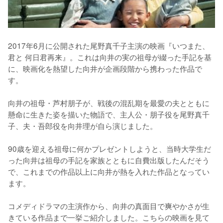
2017年6月に公開された尾野真千子主演の映画『いつまた、
君と 何日君再来』。これは向井の実の祖母が綴った手記を基
に、映画化を熱望した向井が企画段階から携わった作品で
す。

向井の祖母・芦村朋子が、戦後の混乱期を最愛の夫とともに
懸命に生きた姿を描いた物語で、主人公・朋子役を尾野真千
子、夫・吾郎役を向井理が自ら演じました。

90歳を迎える祖母に何かプレゼントしようと、当時大学生だ
った向井は祖母の手記を家族とともに自費出版したんだそう
で、これまでの作品以上に向井が熱を入れた作品となってい
ます。

コメディドラマの主演作から、向井の真面目で爽やかさが生
きている作品まで一挙ご紹介しました。こちらの映画を見て