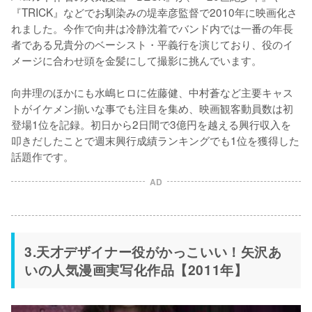
『TRICK』などでお馴染みの堤幸彦監督で2010年に映画化さ
れました。今作で向井は冷静沈着でバンド内では一番の年長
者である兄貴分のベーシスト・平義行を演じており、役のイ
メージに合わせ頭を金髪にして撮影に挑んでいます。

向井理のほかにも水嶋ヒロに佐藤健、中村蒼など主要キャス
トがイケメン揃いな事でも注目を集め、映画観客動員数は初
登場1位を記録。初日から2日間で3億円を越える興行収入を
叩きだしたことで週末興行成績ランキングでも1位を獲得した
話題作です。
AD
3.天才デザイナー役がかっこいい！矢沢あ
いの人気漫画実写化作品【2011年】