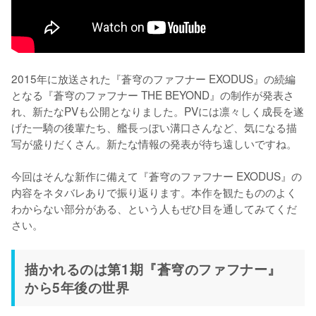
2015年に放送された『蒼穹のファフナー EXODUS』の続編
となる『蒼穹のファフナー THE BEYOND』の制作が発表さ
れ、新たなPVも公開となりました。PVには凛々しく成長を遂
げた一騎の後輩たち、艦長っぽい溝口さんなど、気になる描
写が盛りだくさん。新たな情報の発表が待ち遠しいですね。

今回はそんな新作に備えて『蒼穹のファフナー EXODUS』の
内容をネタバレありで振り返ります。本作を観たもののよく
わからない部分がある、という人もぜひ目を通してみてくだ
さい。
描かれるのは第1期『蒼穹のファフナー』
から5年後の世界