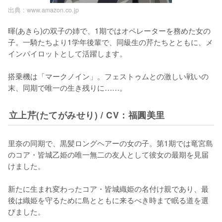
出典 :
www.amazon.co.jp
暉(あきら)の双子の姉で、1期ではオペレーターを務めた女の
子。一騎たちより1学年後輩で、同級生の芹たちとともに、メ
インパイロットとして活躍します。

搭乗機は「マークノイン」。フェストゥムとの激しい戦いの
末、同期で唯一の生き残りに……。
立上芹(たてがみせり) / CV：福圓美里
里奈の同期で、黒髪ロングヘアーの女の子。第1期では竜宮島
のコア・皆城乙姫の唯一無二の友人として彼女の最期を見届
けました。

新たに生まれ変わったコア・皆城織姫の名付け親であり、最
後は織姫を守るために島とともに来るべき時まで眠る道を選
びました。
