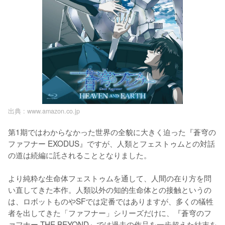
出典 :
www.amazon.co.jp
第1期ではわからなかった世界の全貌に大きく迫った『蒼穹の
ファフナー EXODUS』ですが、人類とフェストゥムとの対話
の道は続編に託されることとなりました。

より純粋な生命体フェストゥムを通して、人間の在り方を問
い直してきた本作。人類以外の知的生命体との接触というの
は、ロボットものやSFでは定番ではありますが、多くの犠牲
者を出してきた「ファフナー」シリーズだけに、『蒼穹のフ
ァフナー THE BEYOND』では過去の作品を一歩超えた結末を