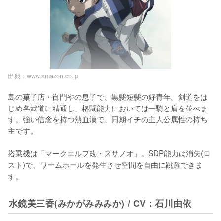
出典 :
www.amazon.co.jp
島の菓子店・御門やの息子で、黒髪短髪の好青年。剣道をは
じめ各武道に精通し、格闘能力においては一騎と肩を並べま
す。強い信念を持つ熱血漢で、同期イチの主人公属性の持ち
主です。

搭乗機は「マークエルフ改・スサノオ」。SDP能力は消失(ロ
スト)で、ワームホールを発生させ空間を自由に跳躍できま
す。
水鏡美三香(みかがみみみか) / CV：石川由依