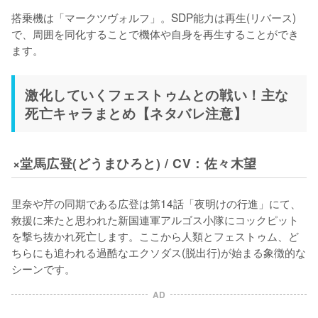
搭乗機は「マークツヴォルフ」。SDP能力は再生(リバース)
で、周囲を同化することで機体や自身を再生することができ
ます。
激化していくフェストゥムとの戦い！主な
死亡キャラまとめ【ネタバレ注意】
×堂馬広登(どうまひろと) / CV：佐々木望
里奈や芹の同期である広登は第14話「夜明けの行進」にて、
救援に来たと思われた新国連軍アルゴス小隊にコックピット
を撃ち抜かれ死亡します。ここから人類とフェストゥム、ど
ちらにも追われる過酷なエクソダス(脱出行)が始まる象徴的な
シーンです。
AD