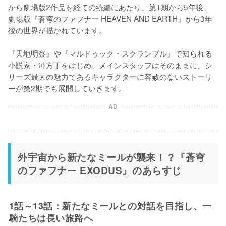
から劇場版2作品を経ての続編にあたり、第1期から5年後、
劇場版『蒼穹のファフナー HEAVEN AND EARTH』から3年
後の世界が描かれています。

『天地明察』や『マルドゥック・スクランブル』で知られる
小説家・冲方丁をはじめ、メインスタッフはそのままに、シ
リーズ最大の魅力であるキャラクターに容赦のないストーリ
ーが第2期でも展開していきます。
AD
外宇宙から新たなミールが襲来！？『蒼穹
のファフナー EXODUS』のあらすじ
1話～13話：新たなミールとの対話を目指し、一
騎たちは長い旅路へ