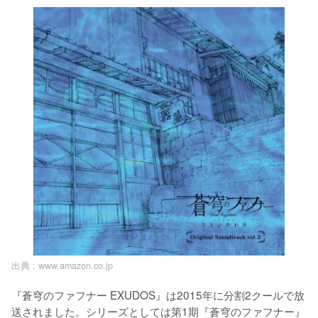
出典 :
www.amazon.co.jp
『蒼穹のファフナー EXUDOS』は2015年に分割2クールで放
送されました。シリーズとしては第1期『蒼穹のファフナー』