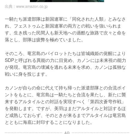
出典 :
www.amazon.co.jp
一騎たち派遣部隊は新国連軍に「同化された人類」とみなさ
れ、フェストゥムと新国連軍の両方との戦いを強いられま
す。生き残った民間人も新天地への過酷な旅路で次々と命を
落とし、部隊は疲弊を極めていました。

そのころ、竜宮島のパイロットたちは皆城織姫の覚醒により
SDPと呼ばれる異能の力に目覚め、カノンには未来視の能力
が発現。竜宮島の壊滅を逃れる未来を求め、カノンは孤独な
戦いに身を投じます。

カノンが自らの命に代えて持ち帰った派遣部隊との合流ポイ
ントをもとに、竜宮島は一騎たちと合流を果たし、新たに襲
来するアルタイルとの対話を実現すべく「第四次蒼穹作戦」
を発動します。ですが、美羽はまだアルタイルと対話するほ
ど成熟しておらず、そのときが来るまでアルタイルは竜宮島
とともに海底に封印することになりました。
AD