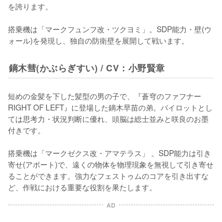
を誇ります。

搭乗機は「マークフュンフ改・ツクヨミ」。SDP能力・壁(ウ
ォール)を発現し、独自の防衛壁を展開して戦います。
鏑木彗(かぶらぎすい) / CV：小野賢章
短めの金髪を下した髪型の男の子で、『蒼穹のファフナー 
RIGHT OF LEFT』に登場した鏑木早苗の弟。パイロットとし
ては思考力・状況判断に優れ、頭脳は総士並みと咲良のお墨
付きです。

搭乗機は「マークゼクス改・アマテラス」 。SDP能力は引き
寄せ(アポート)で、遠くの物体を物理現象を無視して引き寄せ
ることができます。強力なフェストゥムのコアを引き出すな
ど、作戦における重要な役割を果たします。
AD