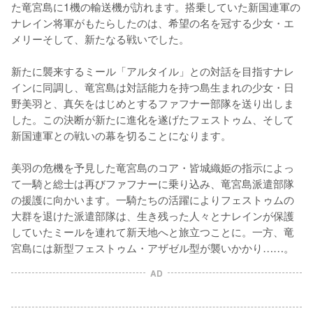
た竜宮島に1機の輸送機が訪れます。搭乗していた新国連軍の
ナレイン将軍がもたらしたのは、希望の名を冠する少女・エ
メリーそして、新たなる戦いでした。

新たに襲来するミール「アルタイル」との対話を目指すナレ
インに同調し、竜宮島は対話能力を持つ島生まれの少女・日
野美羽と、真矢をはじめとするファフナー部隊を送り出しま
した。この決断が新たに進化を遂げたフェストゥム、そして
新国連軍との戦いの幕を切ることになります。

美羽の危機を予見した竜宮島のコア・皆城織姫の指示によっ
て一騎と総士は再びファフナーに乗り込み、竜宮島派遣部隊
の援護に向かいます。一騎たちの活躍によりフェストゥムの
大群を退けた派遣部隊は、生き残った人々とナレインが保護
していたミールを連れて新天地へと旅立つことに。一方、竜
宮島には新型フェストゥム・アザゼル型が襲いかかり……。
AD