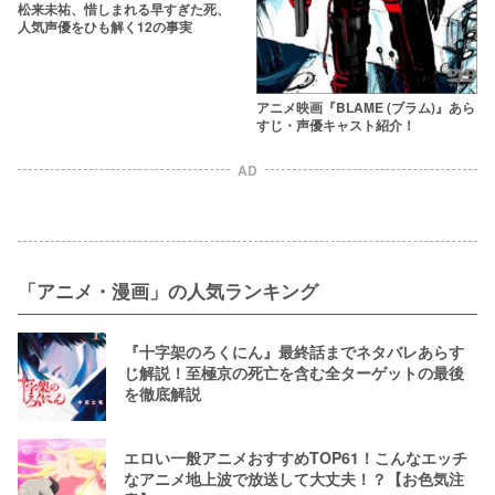
松来未祐、惜しまれる早すぎた死、
人気声優をひも解く12の事実
アニメ映画『BLAME (ブラム)』あら
すじ・声優キャスト紹介！
AD
「アニメ・漫画」の人気ランキング
『十字架のろくにん』最終話までネタバレあらす
じ解説！至極京の死亡を含む全ターゲットの最後
を徹底解説
エロい一般アニメおすすめTOP61！こんなエッチ
なアニメ地上波で放送して大丈夫！？【お色気注