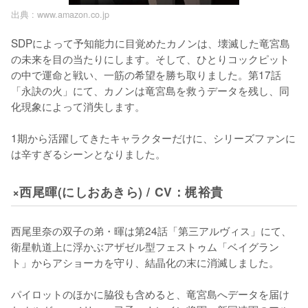
出典 :
www.amazon.co.jp
SDPによって予知能力に目覚めたカノンは、壊滅した竜宮島
の未来を目の当たりにします。そして、ひとりコックピット
の中で運命と戦い、一筋の希望を勝ち取りました。第17話
「永訣の火」にて、カノンは竜宮島を救うデータを残し、同
化現象によって消失します。

1期から活躍してきたキャラクターだけに、シリーズファンに
は辛すぎるシーンとなりました。
×西尾暉(にしおあきら) / CV：梶裕貴
西尾里奈の双子の弟・暉は第24話「第三アルヴィス」にて、
衛星軌道上に浮かぶアザゼル型フェストゥム「ベイグラン
ト」からアショーカを守り、結晶化の末に消滅しました。

パイロットのほかに脇役も含めると、竜宮島へデータを届け