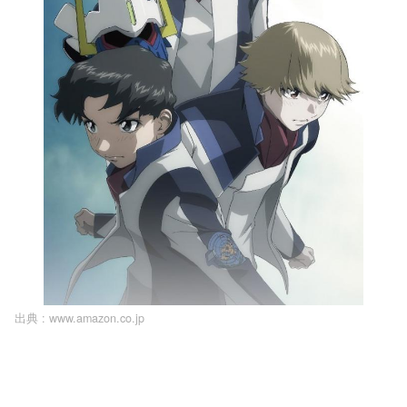
出典 :
www.amazon.co.jp