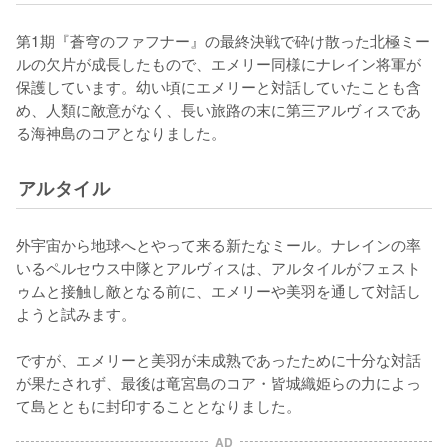
第1期『蒼穹のファフナー』の最終決戦で砕け散った北極ミー
ルの欠片が成長したもので、エメリー同様にナレイン将軍が
保護しています。幼い頃にエメリーと対話していたことも含
め、人類に敵意がなく、長い旅路の末に第三アルヴィスであ
る海神島のコアとなりました。
アルタイル
外宇宙から地球へとやって来る新たなミール。ナレインの率
いるペルセウス中隊とアルヴィスは、アルタイルがフェスト
ゥムと接触し敵となる前に、エメリーや美羽を通して対話し
ようと試みます。

ですが、エメリーと美羽が未成熟であったために十分な対話
が果たされず、最後は竜宮島のコア・皆城織姫らの力によっ
て島とともに封印することとなりました。
AD