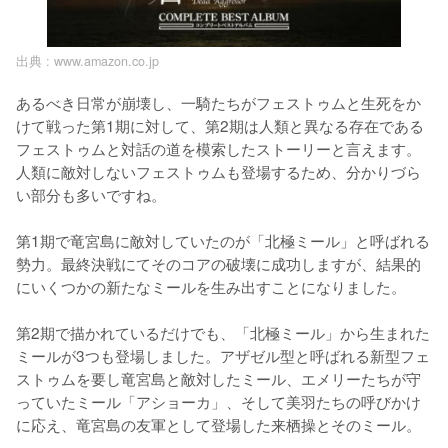
出典 :
www.amazon.co.jp
あるべき日常が崩壊し、一騎たちがフェストゥムと生死をか
けて戦った第1期に対して、第2期は人類と異なる存在である
フェストゥムと対話の道を模索したストーリーと言えます。
人類に敵対しないフェストゥムも登場するため、分かりづら
い部分も多いですね。

第1期で竜宮島に敵対していたのが「北極ミール」と呼ばれる
勢力。最終決戦にてそのコアの破壊に成功しますが、結果的
にいくつかの新たなミールを生み出すことになりました。

第2期で描かれているだけでも、「北極ミール」から生まれた
ミールが3つも登場しました。アザゼル型と呼ばれる新型フェ
ストゥムを要し竜宮島と敵対したミール、エメリーたちが守
っていたミール「アショーカ」、そして美羽たちの呼びかけ
に応え、竜宮島の友軍として登場した来栖操とそのミール。
