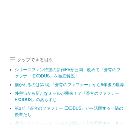
タップできる目次
シリーズファン待望の新作PVが公開、改めて『蒼穹のフ
ァフナー EXODUS』を徹底解説！
描かれるのは第1期『蒼穹のファフナー』から5年後の世界
外宇宙から新たなミールが襲来！？『蒼穹のファフナー
EXODUS』のあらすじ
第2期『蒼穹のファフナー EXODUS』から活躍する一騎の
後輩たち
激化していくフェストゥムとの戦い！主な死亡キャラまと
め【ネタバレ注意】