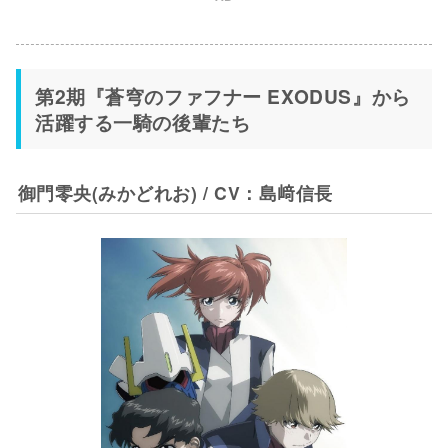
第2期『蒼穹のファフナー EXODUS』から
活躍する一騎の後輩たち
御門零央(みかどれお) / CV：島﨑信長