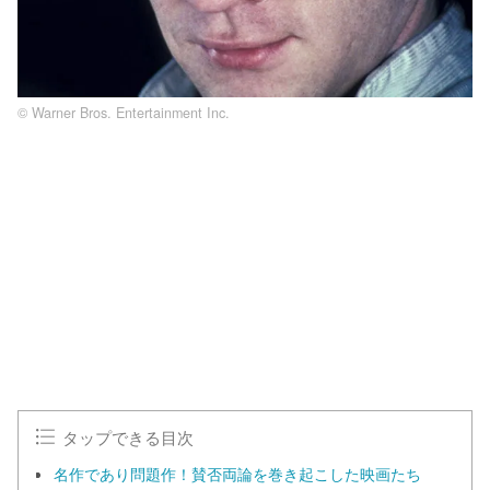
© Warner Bros. Entertainment Inc.
L
o
/
U
a
n
d
m
e
u
d
t
:
e
1
0
0
.
0
0
%
タップできる目次
名作であり問題作！賛否両論を巻き起こした映画たち