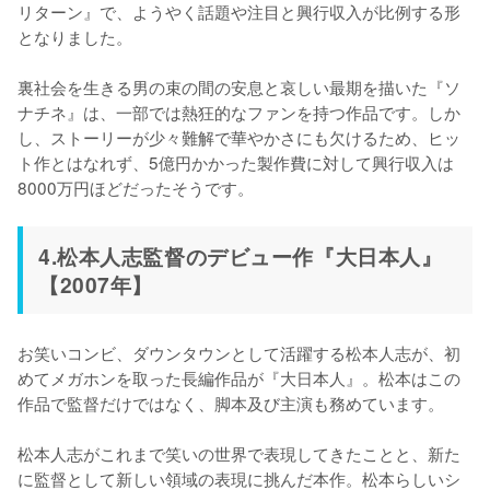
リターン』で、ようやく話題や注目と興行収入が比例する形
となりました。

裏社会を生きる男の束の間の安息と哀しい最期を描いた『ソ
ナチネ』は、一部では熱狂的なファンを持つ作品です。しか
し、ストーリーが少々難解で華やかさにも欠けるため、ヒッ
ト作とはなれず、5億円かかった製作費に対して興行収入は
8000万円ほどだったそうです。
4.松本人志監督のデビュー作『大日本人』
【2007年】
お笑いコンビ、ダウンタウンとして活躍する松本人志が、初
めてメガホンを取った長編作品が『大日本人』。松本はこの
作品で監督だけではなく、脚本及び主演も務めています。

松本人志がこれまで笑いの世界で表現してきたことと、新た
に監督として新しい領域の表現に挑んだ本作。松本らしいシ