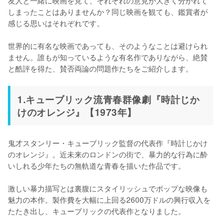
友人と一緒に映画を見て、それぞれの意見が大きく分かれて
しまったことはありませんか？同じ映画を観ても、鑑賞者が
感じる思いはそれぞれです。

世界的に有名な映画であっても、そのようなことは避けられ
ません。誰もが知っているような有名作でありながら、絶賛
と酷評を得た、賛否両論の問題作たちをご紹介します。
1.キューブリック流青春群像劇『時計じか
けのオレンジ』【1973年】
鬼才スタンリー・キューブリック監督の代表作『時計じかけ
のオレンジ』。近未来のロンドンの街で、暴力的な行為に酔
いしれる少年たちの無軌道な青春を描いた作品です。

激しい暴力描写とは裏腹にスタイリッシュでポップな映像も
魅力の本作。製作費を大幅に上回る2600万ドルの興行収入を
たたき出し、キューブリックの代表作となりました。
