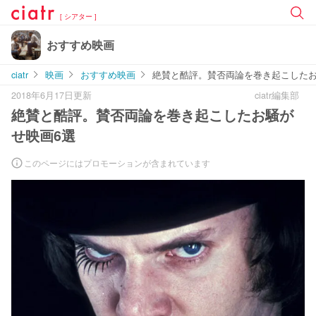
[ シアター ]
おすすめ映画
ciatr
映画
おすすめ映画
絶賛と酷評。賛否両論を巻き起こしたお
2018年6月17日更新
ciatr編集部
絶賛と酷評。賛否両論を巻き起こしたお騒が
せ映画6選
このページにはプロモーションが含まれています