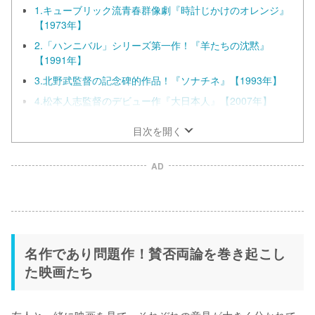
1.キューブリック流青春群像劇『時計じかけのオレンジ』
【1973年】
2.「ハンニバル」シリーズ第一作！『羊たちの沈黙』
【1991年】
3.北野武監督の記念碑的作品！『ソナチネ』【1993年】
4.松本人志監督のデビュー作『大日本人』【2007年】
目次を開く
AD
名作であり問題作！賛否両論を巻き起こし
た映画たち