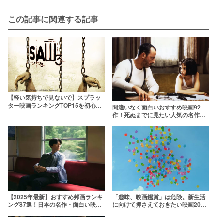
この記事に関連する記事
【軽い気持ちで見ないで】スプラッ
ター映画ランキングTOP15を初心者
間違いなく面白いおすすめ映画92
～上級者向け別に紹介！
作！死ぬまでに見たい人気の名作を
ジャンル別ランキングで紹介【2026
年版】
「趣味、映画鑑賞」は危険。新生活
【2025年最新】おすすめ邦画ランキ
に向けて押さえておきたい映画20選
ング87選！日本の名作・面白い映画
【ciatrライター編】
を厳選