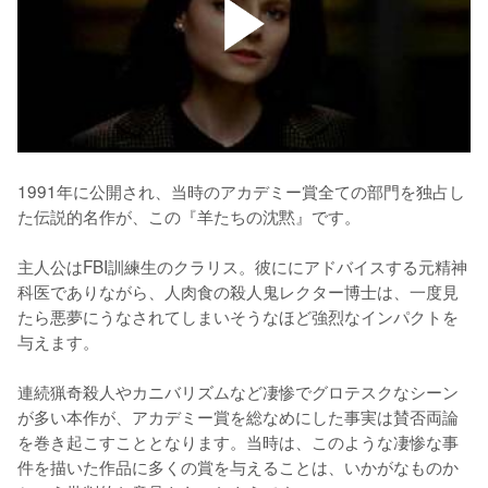
1991年に公開され、当時のアカデミー賞全ての部門を独占し
た伝説的名作が、この『羊たちの沈黙』です。

主人公はFBI訓練生のクラリス。彼ににアドバイスする元精神
科医でありながら、人肉食の殺人鬼レクター博士は、一度見
たら悪夢にうなされてしまいそうなほど強烈なインパクトを
与えます。

連続猟奇殺人やカニバリズムなど凄惨でグロテスクなシーン
が多い本作が、アカデミー賞を総なめにした事実は賛否両論
を巻き起こすこととなります。当時は、このような凄惨な事
件を描いた作品に多くの賞を与えることは、いかがなものか