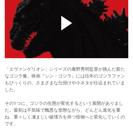
「エヴァンゲリオン」シリーズの庵野秀明監督が挑んだ新た
なゴジラ像。映画『シン・ゴジラ』には往年のゴジラファン
もびっくりの、さまざまな仕掛けや小ネタが仕込まれていま
した。

その1つに、ゴジラの生態が変化するという展開がありまし
た。最初は不気味で醜悪な形態ながら、どんどん進化を重
ね、重々しく凄まじい破壊力を持つ怪物へと変化していくの
です。
