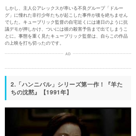
しかし、主人公アレックスが率いる不良グループ「ドルー
グ」に憧れた非行少年たちが起こした事件が後を絶ちません
でした。キューブリック監督の自宅近くには連日のように抗
議デモが押しかけ、ついには彼の殺害予告まで出てしまうこ
とに。事態を重く見たキューブリック監督は、自らこの作品
の上映を打ち切ったのです。
AD
2.「ハンニバル」シリーズ第一作！『羊た
ちの沈黙』【1991年】