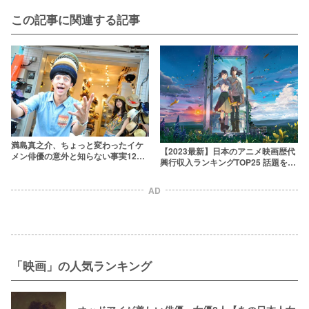
この記事に関連する記事
満島真之介、ちょっと変わったイケ
【2023最新】日本のアニメ映画歴代
メン俳優の意外と知らない事実12選
興行収入ランキングTOP25 話題をさ
【自転車で日本一周？！】
らった作品はどのくらいヒットし
た？
AD
「映画」の人気ランキング