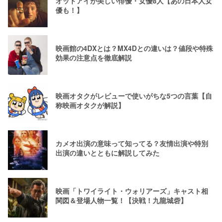
オッドアイが美しい俳優・女優8人【あの日本人女
優も！】
映画館の4DXとは？MX4Dとの違いは？値段や特殊
効果の注意点を徹底解説
映画オタクがレビューで使いがちな5つの言葉【自
称映画オタクが解説】
カメオ出演の意味って知ってる？友情出演や特別
出演の違いとともに解説してみた
映画「トワイライト・ウォリアーズ」キャスト相
関図＆登場人物一覧！【決戦！九龍城砦】