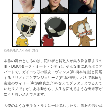
©ANKAMA ANIMATIONS
本作の舞台となるのは、犯罪者と貧乏人が集う吹き溜まりの
町・DMC(ダーク・ミート・シティ)。そんな町にあるボロア
パートで、ガイコツ頭の親友・ヴィンス(声:柄本時生)と同居
する「リノ」ことアンジェリーノ(声:草彅剛)。バカで臆病な
友達のウィリー(声:満島真之介)を交えてダラダラとつるんで
いたリノですが、ある時から、人生を変えるような出来事が
次々と舞い込んできます。

天使のような美少女・ルナに一目惚れしたり、黒服の男や武