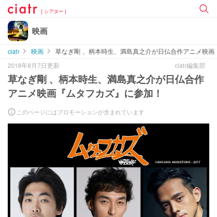
[ シアター ]
映画
ciatr
映画
草なぎ剛 、柄本時生、満島真之介が日仏合作アニメ映画
2018年8月7日更新
ciatr編集部
草なぎ剛 、柄本時生、満島真之介が日仏合作
アニメ映画『ムタフカズ』に参加！
このページにはプロモーションが含まれています