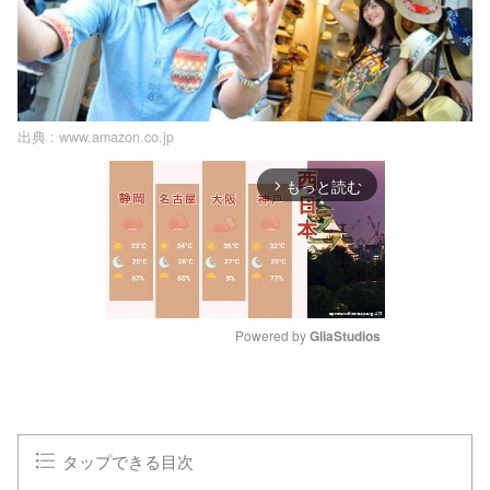
出典 :
www.amazon.co.jp
もっと読む
arrow_forward_ios
Powered by 
GliaStudios
M
u
t
e
タップできる目次