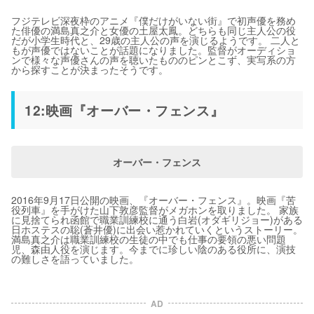
フジテレビ深夜枠のアニメ『僕だけがいない街』で初声優を務め
た俳優の満島真之介と女優の土屋太鳳。どちらも同じ主人公の役
だが小学生時代と、29歳の主人公の声を演じるようです。 二人と
もが声優ではないことが話題になりました。監督がオーディショ
ンで様々な声優さんの声を聴いたもののピンとこず、実写系の方
から探すことが決まったそうです。
12:映画『オーバー・フェンス』
オーバー・フェンス
2016年9月17日公開の映画、『オーバー・フェンス』。映画『苦
役列車』を手がけた山下敦彦監督がメガホンを取りました。 家族
に見捨てられ函館で職業訓練校に通う白岩(オダギリジョー)がある
日ホステスの聡(蒼井優)に出会い惹かれていくというストーリー。
満島真之介は職業訓練校の生徒の中でも仕事の要領の悪い問題
児、森由人役を演じます。今までに珍しい陰のある役所に、演技
の難しさを語っていました。
AD