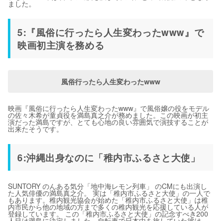
ました。
5:『風俗に行ったら人生変わったwww』で
映画初主演を務める
風俗行ったら人生変わったwww
映画『風俗に行ったら人生変わったwww』で風俗嬢の役をモデル
の佐々木希が童貞役を満島真之介が務めました。この映画が初主
演だった満島ですが、とても心地の良い雰囲気で演技することが
出来たそうです。
6:沖縄出身なのに「稚内市ふるさと大使」
SUNTORY のんある気分「地中海レモン列車」 のCMにも出演し
た人気俳優の満島真之介。 実は「稚内市ふるさと大使」の一人で
もあります。稚内観光協会が始めた「稚内市ふるさと大使」は稚
内市民から他の地域の方まで多くの稚内観光を応援している人が
登録しています。 この「稚内市ふるさと大使」の記念すべき200
人目は満島に決定しました。自転車で日本中を旅していた彼は