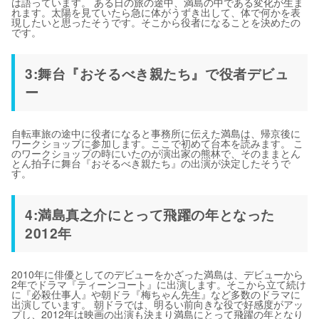
は語っています。 ある日の旅の途中、満島の中である変化が生ま
れます。太陽を見ていたら急に体がうずき出して、体で何かを表
現したいと思ったそうです。そこから役者になることを決めたの
です。
3:舞台『おそるべき親たち』で役者デビュ
ー
自転車旅の途中に役者になると事務所に伝えた満島は、帰京後に
ワークショップに参加します。ここで初めて台本を読みます。 こ
のワークショップの時にいたのが演出家の熊林で、そのままとん
とん拍子に舞台『おそるべき親たち』の出演が決定したそうで
す。
4:満島真之介にとって飛躍の年となった
2012年
2010年に俳優としてのデビューをかざった満島は、デビューから
2年でドラマ『ティーンコート』に出演します。そこから立て続け
に『必殺仕事人』や朝ドラ『梅ちゃん先生』など多数のドラマに
出演しています。 朝ドラでは、明るい前向きな役で好感度がアッ
プし、2012年は映画の出演も決まり満島にとって飛躍の年となり