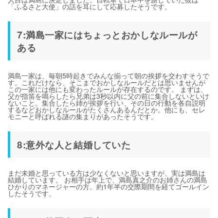
「ふるさと大使」の話を耳にして応募したそうです。
7:満島一家にはちょっとおかしなルールが
ある
満島一家は、毎朝5時起きでみんな揃って朝の挨拶を交わすそうで
す。これだけなら、そこまでおかしなルールだとは思いませんが
この一家には他にも変わったルールが存在するのです。 まずは、
父が指笛を鳴らしたら兄弟は3秒以内に父の前に集合しないといけ
ないこと。集合したら姉が挨拶を行い、その日の行動を各自説明
するなどおかしなルールがたくさんあるんだとか。他にも、セレ
モニーと呼ばれる謎の集まりがあったそうです。
8:意外な人と結婚していた
まだ未婚と思っている方は少なくないと思いますが、実は満島は
結婚しています。 お相手は年上で、満島真之介のお姉さんの満島
ひかりのマネージャーの方。約1年半の交際期間を経てゴールイン
したそうです。