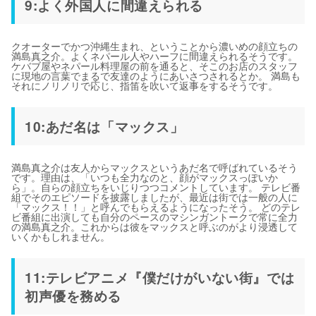
9:よく外国人に間違えられる
クオーターでかつ沖縄生まれ、ということから濃いめの顔立ちの
満島真之介。よくネパール人やハーフに間違えられるそうです。
ケバブ屋やネパール料理屋の前を通ると、そこのお店のスタッフ
に現地の言葉でまるで友達のようにあいさつされるとか。 満島も
それにノリノリで応じ、指笛を吹いて返事をするそうです。
10:あだ名は「マックス」
満島真之介は友人からマックスというあだ名で呼ばれているそう
です。理由は、「いつも全力なのと、顔がマックスっぽいか
ら」。自らの顔立ちをいじりつつコメントしています。 テレビ番
組でそのエピソードを披露しましたが、最近は街では一般の人に
「マックス！！」と呼んでもらえるようになったそう。 どのテレ
ビ番組に出演しても自分のペースのマシンガントークで常に全力
の満島真之介。これからは彼をマックスと呼ぶのがより浸透して
いくかもしれません。
11:テレビアニメ『僕だけがいない街』では
初声優を務める