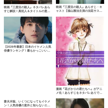
映画『三度目の殺人』あらすじ・キ
映画『三度目の殺人』ネタバレあら
ャスト【福山雅治主演の法廷サスペ
すじ解説！真犯人＆タイトルの意味
ンス！ネタバレあり】
や咲江の足の真相を考察
【2026年最新】日本のイケメン人気
俳優ランキング！最もかっこいい芸
能人は誰？
漫画『花ざかりの君たちへ』がアニ
メ化！あらすじをネタバレありで紹
介します【ドラマ版も】
妻夫木聡、いくつになってもイケメ
ン！人気俳優の意外と知らないエピ