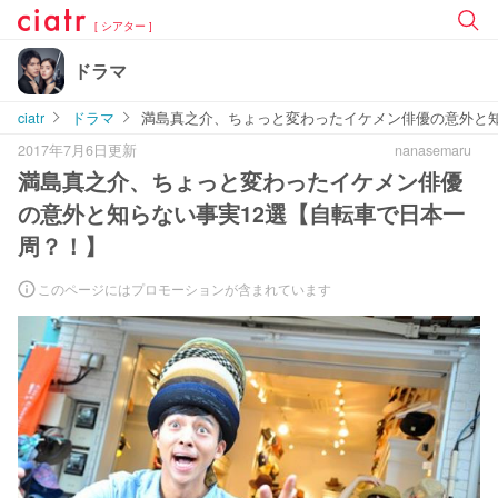
[ シアター ]
ドラマ
ciatr
ドラマ
満島真之介、ちょっと変わったイケメン俳優の意外と知
2017年7月6日更新
nanasemaru
満島真之介、ちょっと変わったイケメン俳優
の意外と知らない事実12選【自転車で日本一
周？！】
このページにはプロモーションが含まれています