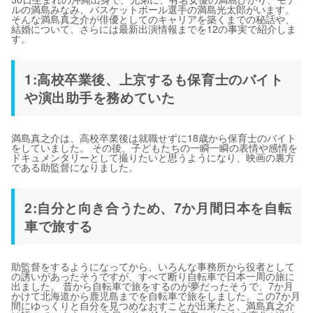
ルの満島みなみ、バスケットボール選手の満島光太郎がいます。
そんな満島真之介が俳優としてのキャリアを築くまでの秘話や、
結婚について、さらには最新出演情報までを12の事実で紹介しま
す。
1:高校卒業後、上京するも保育士のバイト
や演出助手を務めていた
満島真之介は、高校卒業後は就職せずに18歳から保育士のバイト
をしていました。 その後、子どもたちの一瞬一瞬の表情や感情を
ドキュメンタリーとして撮りたいと思うようになり、映画の裏方
である助監督になりました。
2:自分と向き合うため、7か月間日本を自転
車で旅する
助監督をするようになってから、いろんな事務所から役者として
の誘いがあったそうですが、すべて断り自転車で日本一周の旅に
出ました。 昔から自転車で旅をするのが夢だったそうで、7か月
かけて北海道から鹿児島までを自転車で旅をしました。この7か月
間にゆっくりと自分を見つめなおすことが出来たと、満島真之介