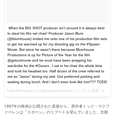
When the BIG SHOT producer isn't around it is always best 
to steal his film set chair! Producer Jason Blum 
(@blumhouse) invited me onto one of his production film sets 
to get me warmed up for my directing gig on the #Spawn 
Movie. But since he wasn't there because Blumhouse 
Productions is up for Picture of the Year for the film 
@getoutmovie and he must have been prepping his 
wardrobe for the #Oscars...I sat in his chair the whole time 
and took his headset too. Half dozen of the crew referred to 
me as "Jason" during my visit. Got preferred parking and 
seating during lunch. And I don't even look like him!?!? TODD
Todd McFarlane
さん(@toddmcfarlane)がシェアした投稿 -
2018年 2月月28日午後3時45分PST
1997年の映画が公開された直後から、原作者トッド・マクフ
ァーレンは『スポーン』のリブートを望んでいました。念願