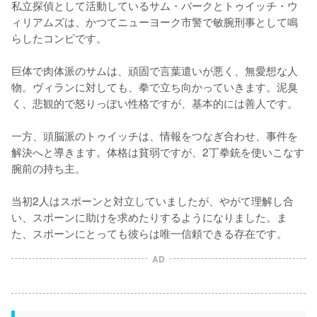
私立探偵として活動しているサム・バークとトゥイッチ・ウ
ィリアムズは、かつてニューヨーク市警で敏腕刑事として鳴
らしたコンビです。

巨体で肉体派のサムは、頑固で言葉遣いが悪く、無愛想な人
物。ヴィランに対しても、拳で立ち向かっていきます。泥臭
く、悲観的で怒りっぽい性格ですが、基本的には善人です。

一方、頭脳派のトゥイッチは、情報をつなぎ合わせ、事件を
解決へと導きます。体格は貧弱ですが、2丁拳銃を使いこなす
腕前の持ち主。

当初2人はスポーンと対立していましたが、やがて理解し合
い、スポーンに助けを求めたりするようになりました。ま
た、スポーンにとっても彼らは唯一信頼できる存在です。
AD