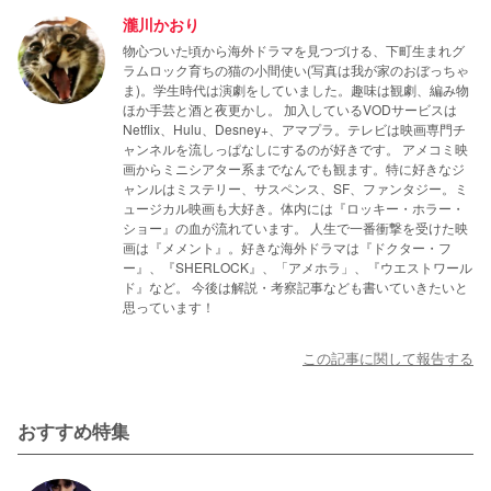
瀧川かおり
物心ついた頃から海外ドラマを見つづける、下町生まれグ
ラムロック育ちの猫の小間使い(写真は我が家のおぼっちゃ
ま)。学生時代は演劇をしていました。趣味は観劇、編み物
ほか手芸と酒と夜更かし。 加入しているVODサービスは
Netflix、Hulu、Desney+、アマプラ。テレビは映画専門チ
ャンネルを流しっぱなしにするのが好きです。 アメコミ映
画からミニシアター系までなんでも観ます。特に好きなジ
ャンルはミステリー、サスペンス、SF、ファンタジー。ミ
ュージカル映画も大好き。体内には『ロッキー・ホラー・
ショー』の血が流れています。 人生で一番衝撃を受けた映
画は『メメント』。好きな海外ドラマは『ドクター・フ
ー』、『SHERLOCK』、「アメホラ」、『ウエストワール
ド』など。 今後は解説・考察記事なども書いていきたいと
思っています！
この記事に関して報告する
おすすめ特集