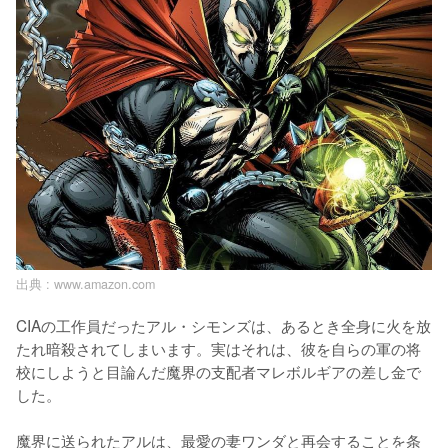
出典 :
www.amazon.com
CIAの工作員だったアル・シモンズは、あるとき全身に火を放
たれ暗殺されてしまいます。実はそれは、彼を自らの軍の将
校にしようと目論んだ魔界の支配者マレボルギアの差し金で
した。

魔界に送られたアルは、最愛の妻ワンダと再会することを条