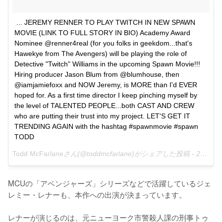
... JEREMY RENNER TO PLAY TWITCH IN NEW SPAWN 
MOVIE (LINK TO FULL STORY IN BIO) Academy Award 
Nominee @renner4real (for you folks in geekdom...that's 
Hawekye from The Avengers) will be playing the role of 
Detective "Twitch" Williams in the upcoming Spawn Movie​!!! 
Hiring producer Jason Blum from @blumhouse, then 
@iamjamiefoxx and NOW Jeremy, is MORE than I'd EVER 
hoped for. As a first time director I keep pinching myself by 
the level of TALENTED PEOPLE...both CAST AND CREW 
who are putting their trust into my project. LET'S GET IT 
TRENDING AGAIN with the hashtag #spawnmovie #spawn 
TODD
Todd McFarlane
さん(@toddmcfarlane)がシェアした投稿 -
2018年 7月月9日午後3時06分PDT
MCUの「アベンジャーズ」シリーズなどで活躍しているジェ
レミー・レナーも、本作への出演が決まっています。

レナーが演じるのは、元ニューヨーク市警殺人課の刑事トゥ