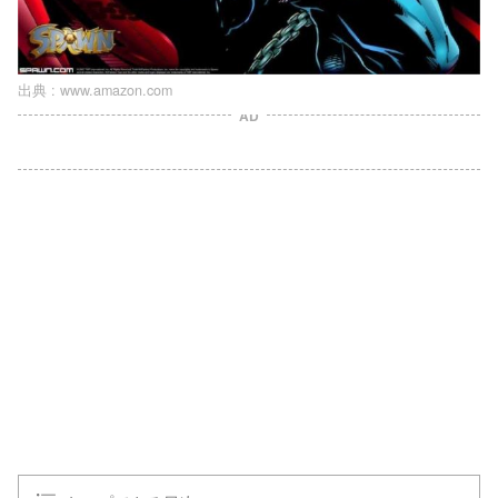
出典 :
www.amazon.com
AD