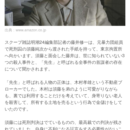
出典 :
www.amazon.co.jp
スクープ雑誌明潮24編集部記者の藤井修一は、元暴力団組員
で死刑囚の須藤純次から渡された手紙を持って、東京拘置所
へ向かいます。須藤と面会した藤井は、世に知られていない3
つの殺人事件と、「先生」と呼ばれる全事件の首謀者の存在
について聞かされます。

「先生」と呼ばれる人物の正体は、木村孝雄という不動産ブ
ローカーでした。木村は須藤を弟のように可愛がりながら
も、裏では利用することだけを考えていて、身寄りない老人
を殺害して、所有する土地を売るという行為で金儲けをして
いたのです。

須藤には死刑判決はでているものの、最高裁での判決が残さ
れていました。自身に不利になる証言をする必要性がないこ