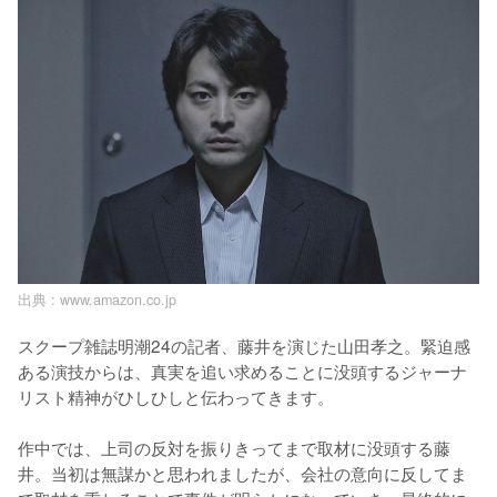
出典 :
www.amazon.co.jp
スクープ雑誌明潮24の記者、藤井を演じた山田孝之。緊迫感
ある演技からは、真実を追い求めることに没頭するジャーナ
リスト精神がひしひしと伝わってきます。

作中では、上司の反対を振りきってまで取材に没頭する藤
井。当初は無謀かと思われましたが、会社の意向に反してま