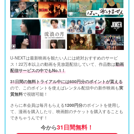
U-NEXTは最新映画を観たい人には絶対おすすめのサービ
ス！22万本以上の動画を見放題配信していて、作品数は
動画
配信サービスの中でもNo.1！
31日間の無料トライアル中には600円分のポイントが貰える
ので、このポイントを使えばレンタル配信中の新作映画も
実
質無料
で視聴可能！      
さらに本会員は毎月もらえる
1200円分
のポイントを使用し
て、漫画を購入したり、映画館のチケットを購入することも
できちゃうんです！
31日間無料！
今から