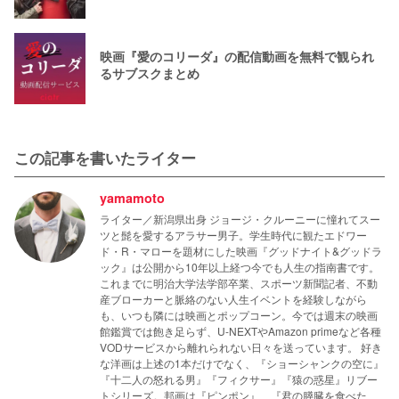
映画『愛のコリーダ』の配信動画を無料で観られ
るサブスクまとめ
この記事を書いたライター
yamamoto
ライター／新潟県出身 ジョージ・クルーニーに憧れてスー
ツと髭を愛するアラサー男子。学生時代に観たエドワー
ド・R・マローを題材にした映画『グッドナイト&グッドラ
ック』は公開から10年以上経つ今でも人生の指南書です。
これまでに明治大学法学部卒業、スポーツ新聞記者、不動
産ブローカーと脈絡のない人生イベントを経験しながら
も、いつも隣には映画とポップコーン。今では週末の映画
館鑑賞では飽き足らず、U-NEXTやAmazon primeなど各種
VODサービスから離れられない日々を送っています。 好き
な洋画は上述の1本だけでなく、『ショーシャンクの空に』
『十二人の怒れる男』『フィクサー』『猿の惑星』リブー
トシリーズ。邦画は『ピンポン』、『君の膵臓を食べた