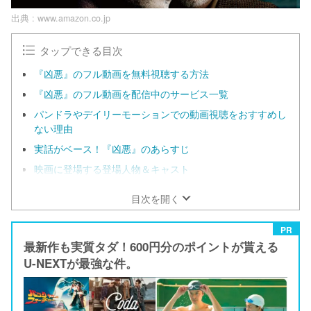
出典 :
www.amazon.co.jp
タップできる目次
『凶悪』のフル動画を無料視聴する方法
『凶悪』のフル動画を配信中のサービス一覧
パンドラやデイリーモーションでの動画視聴をおすすめし
ない理由
実話がベース！『凶悪』のあらすじ
映画に登場する登場人物＆キャスト
目次を開く
PR
最新作も実質タダ！600円分のポイントが貰える
U-NEXTが最強な件。