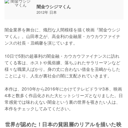
闇金ウシジマくん
2012年 日本
闇金業界を舞台に、熾烈な人間模様を描く映画『闇金ウシジ
マくん』。山田孝之が、高金利の金融屋・カウカウファイナ
ンスの社長・丑嶋馨を演じています。

10日で5割の超暴利の闇金融・カウカウファイナンスに訪れ
てくる客は、ホストや風俗嬢、落ちぶれたサラリーマンなど
様々な職業人ばかり。身の丈に合わない借金を丑嶋からした
ことにより、人生が裏社会の闇に支配されていきます。

本作は、2010年から2016年にかけてテレビドラマ3本、映画
4本と数多く作品化された大ヒットシリーズとなりました。日
常感覚では味わえない闇金という裏の世界を覗きたい人は、
本作をチェックしてみてください。
世界が認めた！日本の貧困層のリアルを描いた映