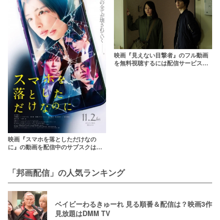
映画『見えない目撃者』のフル動画
を無料視聴するには配信サービスが
おすすめ！Amazonプライムビデオ
で見放題【pandoraよりも安全に】
映画『スマホを落としただけなの
に』の動画を配信中のサブスクはこ
こ！
「邦画配信」の人気ランキング
ベイビーわるきゅーれ 見る順番＆配信は？映画3作
見放題はDMM TV