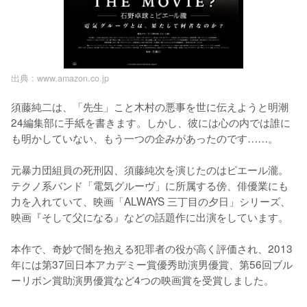
出典 :
www.amazon.co.jp
須藤純二は、「先生」こと木村の悪事を世に伝えようと明潮
24編集部に手紙を書きます。しかし、彼には心の内では誰に
も明かしていない、もう一つの企みがあったのです……。

元暴力団組員の死刑囚、須藤純次を演じたのはピエール瀧。
テクノ系バンド「電気グルーヴ」に所属する傍、俳優業にも
力を入れていて、映画「ALWAYS 三丁目の夕日」シリーズ、
映画『そして父になる』などの話題作に出演をしています。

本作で、奇妙で闇を抱える犯罪者の役が高く評価され、2013
年には第37回日本アカデミー賞優秀助演男優賞、第56回ブル
ーリボン賞助演男優賞など4つの映画賞を受賞しました。