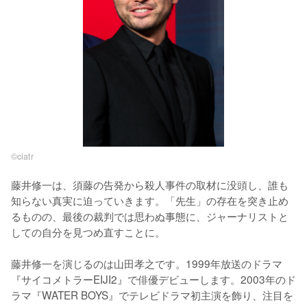
©ciatr
藤井修一は、須藤の告発から殺人事件の取材に没頭し、誰も
知らない真実に迫っていきます。「先生」の存在を突き止め
るものの、最後の裁判では思わぬ事態に、ジャーナリストと
しての自分を見つめ直すことに。

藤井修一を演じるのは山田孝之です。1999年放送のドラマ
『サイコメトラーEIJI2』で俳優デビューします。2003年のド
ラマ『WATER BOYS』でテレビドラマ初主演を飾り、注目を