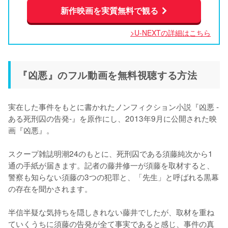
新作映画を実質無料で観る
>U-NEXTの詳細はこちら
『凶悪』のフル動画を無料視聴する方法
実在した事件をもとに書かれたノンフィクション小説『凶悪 -
ある死刑囚の告発-』を原作にし、2013年9月に公開された映
画『凶悪』。

スクープ雑誌明潮24のもとに、死刑囚である須藤純次から1
通の手紙が届きます。記者の藤井修一が須藤を取材すると、
警察も知らない須藤の3つの犯罪と、「先生」と呼ばれる黒幕
の存在を聞かされます。

半信半疑な気持ちを隠しきれない藤井でしたが、取材を重ね
ていくうちに須藤の告発が全て事実であると感じ、事件の真