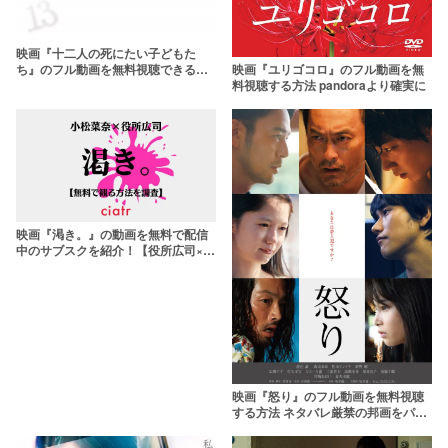
映画『十二人の死にたい子どもた
ち』のフル動画を無料視聴できる配
映画『ユリゴコロ』のフル動画を無
信サービスは？ pandora、
料視聴する方法 pandoraより確実に
dailymotionより安全に
映画『渇き。』の動画を無料で配信
中のサブスクを紹介！【役所広司×小
松菜奈】
映画『怒り』のフル動画を無料視聴
する方法 ネタバレ厳禁の邦画をパン
ドラより安全に