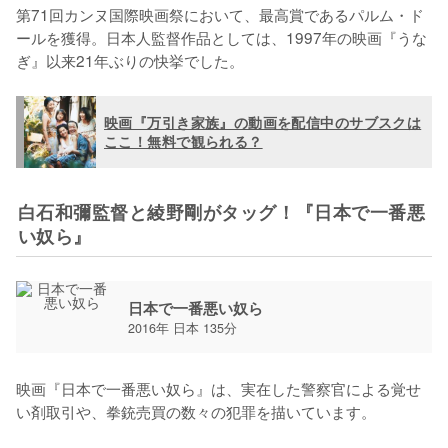
第71回カンヌ国際映画祭において、最高賞であるパルム・ド
ールを獲得。日本人監督作品としては、1997年の映画『うな
ぎ』以来21年ぶりの快挙でした。
映画『万引き家族』の動画を配信中のサブスクは
ここ！無料で観られる？
白石和彌監督と綾野剛がタッグ！『日本で一番悪
い奴ら』
日本で一番悪い奴ら
2016年 日本 135分
映画『日本で一番悪い奴ら』は、実在した警察官による覚せ
い剤取引や、拳銃売買の数々の犯罪を描いています。
