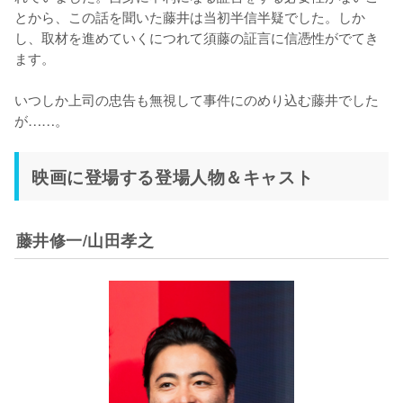
とから、この話を聞いた藤井は当初半信半疑でした。しか
し、取材を進めていくにつれて須藤の証言に信憑性がでてき
ます。

いつしか上司の忠告も無視して事件にのめり込む藤井でした
が……。
映画に登場する登場人物＆キャスト
藤井修一/山田孝之