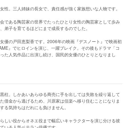
女性。三人姉妹の長女で、責任感が強く家族想いな人物です。

会である陶芸家の世界でたったひとり女性の陶芸家として歩み
、弟子を育てるほどにまで成長するのでした。

女優の戸田恵梨香です。2006年の映画『デスノート』で映画初
 GAME』でヒロインを演じ、一躍ブレイク。その後もドラマ「コ
った人気作品に出演し続け、国民的女優のひとりとなりまし
黒柱。しかあいあらゆる商売に手を出しては失敗を繰り返して
た借金から逃げるため、川原家は信楽へ移り住むことになりま
する気持ちはだれにも負けません。

らしい役からオネエ役まで幅広いキャラクターを演じ分ける彼
ている人気ベテラン俳優です。
