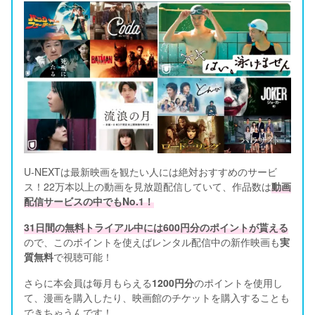
U-NEXTは最新映画を観たい人には絶対おすすめのサービ
ス！22万本以上の動画を見放題配信していて、作品数は
動画
配信サービスの中でもNo.1！
31日間の無料トライアル中には600円分のポイントが貰える
ので、このポイントを使えばレンタル配信中の新作映画も
実
質無料
で視聴可能！      
さらに本会員は毎月もらえる
1200円分
のポイントを使用し
て、漫画を購入したり、映画館のチケットを購入することも
できちゃうんです！