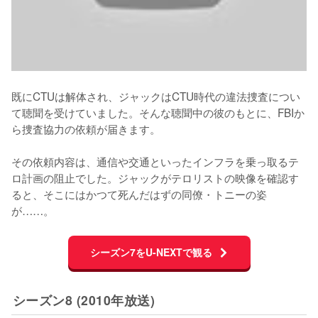
既にCTUは解体され、ジャックはCTU時代の違法捜査につい
て聴聞を受けていました。そんな聴聞中の彼のもとに、FBIか
ら捜査協力の依頼が届きます。

その依頼内容は、通信や交通といったインフラを乗っ取るテ
ロ計画の阻止でした。ジャックがテロリストの映像を確認す
ると、そこにはかつて死んだはずの同僚・トニーの姿
が……。
シーズン7をU-NEXTで観る
シーズン8 (2010年放送)