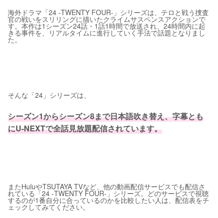
海外ドラマ「24 -TWENTY FOUR-」シリーズは、テロと戦う捜査
官の戦いをスリリングに描いたクライムサスペンスアクションで
す。本作は1シーズン24話・1話1時間で放送され、24時間内に起
きる事件を、リアルタイムに進行していく手法で話題となりまし
た。
そんな「24」シリーズは、
シーズン1からシーズン8まで日本語吹き替え、字幕とも
にU-NEXTで全話見放題配信されています。
またHuluやTSUTAYA TVなど、他の動画配信サービスでも配信さ
れている「24 -TWENTY FOUR-」シリーズ。どのサービスで視聴
するのが1番自分に合っているのかを比較したい人は、配信表をチ
ェックしてみてください。