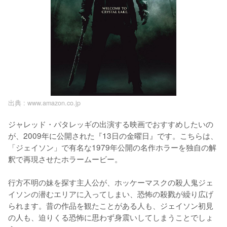
出典 :
www.amazon.co.jp
ジャレッド・パタレッギの出演する映画でおすすめしたいの
が、2009年に公開された『13日の金曜日』です。こちらは、
「ジェイソン」で有名な1979年公開の名作ホラーを独自の解
釈で再現させたホラームービー。

行方不明の妹を探す主人公が、ホッケーマスクの殺人鬼ジェ
イソンの潜むエリアに入ってしまい、恐怖の殺戮が繰り広げ
られます。昔の作品を観たことがある人も、ジェイソン初見
の人も、迫りくる恐怖に思わず身震いしてしまうことでしょ