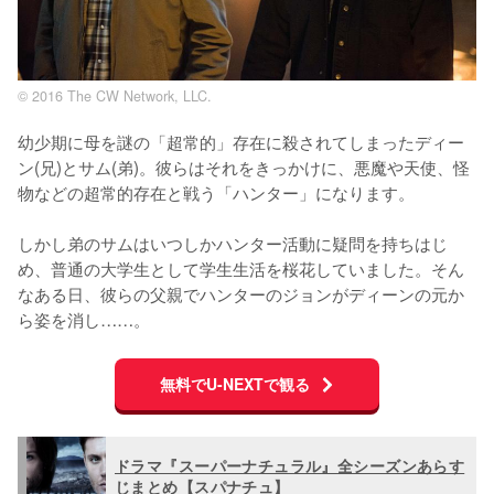
© 2016 The CW Network, LLC.
幼少期に母を謎の「超常的」存在に殺されてしまったディー
ン(兄)とサム(弟)。彼らはそれをきっかけに、悪魔や天使、怪
物などの超常的存在と戦う「ハンター」になります。

しかし弟のサムはいつしかハンター活動に疑問を持ちはじ
め、普通の大学生として学生生活を桜花していました。そん
なある日、彼らの父親でハンターのジョンがディーンの元か
ら姿を消し……。
無料でU-NEXTで観る
ドラマ『スーパーナチュラル』全シーズンあらす
じまとめ【スパナチュ】