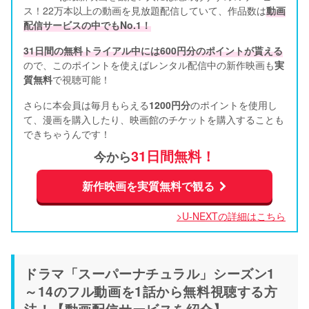
ス！22万本以上の動画を見放題配信していて、作品数は
動画
配信サービスの中でもNo.1！
31日間の無料トライアル中には600円分のポイントが貰える
ので、このポイントを使えばレンタル配信中の新作映画も
実
質無料
で視聴可能！      
さらに本会員は毎月もらえる
1200円分
のポイントを使用し
て、漫画を購入したり、映画館のチケットを購入することも
できちゃうんです！
31日間無料！
今から
新作映画を実質無料で観る
>U-NEXTの詳細はこちら
ドラマ「スーパーナチュラル」シーズン1
～14のフル動画を1話から無料視聴する方
法！【動画配信サービスを紹介】