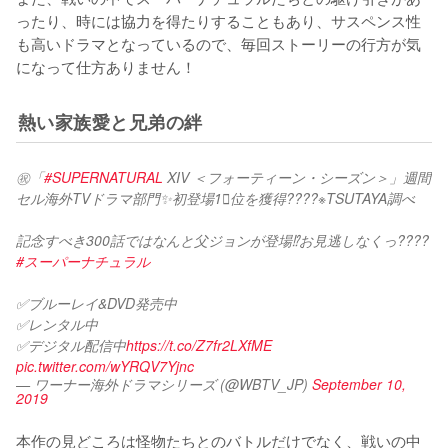
ったり、時には協力を得たりすることもあり、サスペンス性
も高いドラマとなっているので、毎回ストーリーの行方が気
になって仕方ありません！
熱い家族愛と兄弟の絆
㊗️「
#SUPERNATURAL
 XIV ＜フォーティーン・シーズン＞」週間
セル海外TVドラマ部門✨初登場1⃣位を獲得????※TSUTAYA調べ
記念すべき300話ではなんと父ジョンが登場⁉️お見逃しなくっ????
#スーパーナチュラル
✅ブルーレイ&DVD発売中
✅レンタル中
✅デジタル配信中
https://t.co/Z7fr2LXfME
pic.twitter.com/wYRQV7Yjnc
— ワーナー海外ドラマシリーズ (@WBTV_JP)
September 10,
2019
本作の見どころは怪物たちとのバトルだけでなく、戦いの中