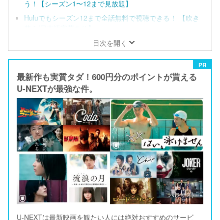
う！【シーズン1〜12まで見放題】
Huluでもシーズン12まで全話無料で視聴できる！ 【吹き
替え/日本語字幕あり】
ドラマ「スーパーナチュラル」シリーズのあらすじ
目次を開く
PR
最新作も実質タダ！600円分のポイントが貰える
U-NEXTが最強な件。
U-NEXTは最新映画を観たい人には絶対おすすめのサービ