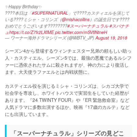
✨Happy Birthday✨
????本日は「
#SUPERNATURAL
」で????カスティエルを演じて
いる????ミシャ・コリンズ（
@mishacollins
）の誕生日です????
おめでとうございます????????
#スーパーナチュラル
#スパナチ
ュ
https://t.co/Z7fr2LXfME
pic.twitter.com/mSVflNtneH
— ワーナー海外ドラマシリーズ (@WBTV_JP)
August 19, 2018
シーズン4から登場するウィンチェスター兄弟の頼もしい助っ
人・カスティエル。シーズン5では、最強の悪魔であるルシフ
ァーに憑依されたサムに殺されますが、神の力により復活し
ます。大天使ラファエルとは内戦状態に。

カスティエル役を演じるミシャ・コリンズは、シカゴ大学で
社会学を専攻し、ホワイトハウスで実習生をしていた経歴が
あります。『24 TWINTY FOUR』や『ER 緊急救命室』など
人気ドラマに多数出演するほか、映画『17歳のカルテ』など
にも出演しています。
「スーパーナチュラル」シリーズの見どこ