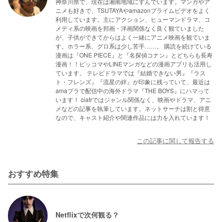
神奈川県で、現在は湘南地域にすんでいます。マンガやア
ニメも好きで、TSUTAYAやamazonプライムビデオをよく
利用しています。主にアクション、ヒューマンドラマ、コ
メディ系の映画を邦画・洋画関係なく良く観ていました
が、子供ができてからはよく一緒にアニメ映画を観ていま
す。ホラー系、グロ系は少し苦手……。 購読を続けている
漫画は『ONE PIECE』と『名探偵コナン』とどちらも長寿
漫画！！ピッコマやLINEマンガなどの漫画アプリも活用し
ています。 テレビドラマでは『結婚できない男』『ラス
ト・フレンズ』『流星の絆』が印象に残っていて、最近は
amaプラで配信中の海外ドラマ『THE BOYS』にハマって
います！ ciatrではジャンル関係なく、映画やドラマ、アニ
メなどの記事を執筆しています。ネットサーチは割と得意
なので、キャスト紹介や関連作品には力を入れています！
この記事に関して報告する
おすすめ特集
Netflixで次何観る？