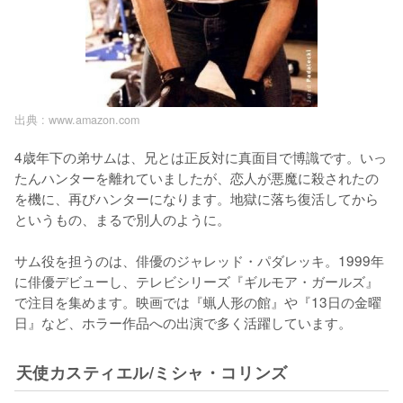
出典 :
www.amazon.com
4歳年下の弟サムは、兄とは正反対に真面目で博識です。いっ
たんハンターを離れていましたが、恋人が悪魔に殺されたの
を機に、再びハンターになります。地獄に落ち復活してから
というもの、まるで別人のように。

サム役を担うのは、俳優のジャレッド・パダレッキ。1999年
に俳優デビューし、テレビシリーズ『ギルモア・ガールズ』
で注目を集めます。映画では『蝋人形の館』や『13日の金曜
天使カスティエル/ミシャ・コリンズ