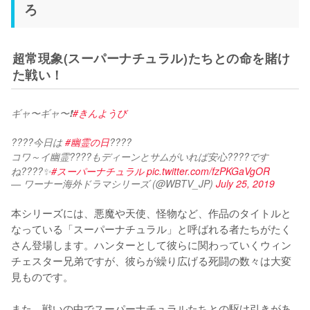
ろ
超常現象(スーパーナチュラル)たちとの命を賭け
た戦い！
ギャ〜ギャ〜❗️
#きんようび
????今日は 
#幽霊の日
????
コワ～イ幽霊????もディーンとサムがいれば安心????です
ね????✨
#スーパーナチュラル
pic.twitter.com/fzPKGaVgOR
— ワーナー海外ドラマシリーズ (@WBTV_JP)
July 25, 2019
本シリーズには、悪魔や天使、怪物など、作品のタイトルと
なっている「スーパーナチュラル」と呼ばれる者たちがたく
さん登場します。ハンターとして彼らに関わっていくウィン
チェスター兄弟ですが、彼らが繰り広げる死闘の数々は大変
見ものです。

また、戦いの中でスーパーナチュラルたちとの駆け引きがあ