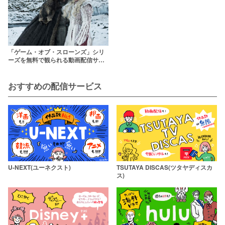
ービス【dailymotionより確実に吹き
替え】
「ゲーム・オブ・スローンズ」シリ
ーズを無料で観られる動画配信サブ
スクはここだ！
おすすめの配信サービス
U-NEXT(ユーネクスト)
TSUTAYA DISCAS(ツタヤディスカ
ス)