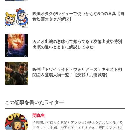
映画オタクがレビューで使いがちな5つの言葉【自
称映画オタクが解説】
カメオ出演の意味って知ってる？友情出演や特別
出演の違いとともに解説してみた
映画「トワイライト・ウォリアーズ」キャスト相
関図＆登場人物一覧！【決戦！九龍城砦】
この記事を書いたライター
間真生
洋邦問わずロック音楽とアクション映画をこよなく愛する
アラフィフ主婦。漫画とアニメも大好き！専門はアメリカ