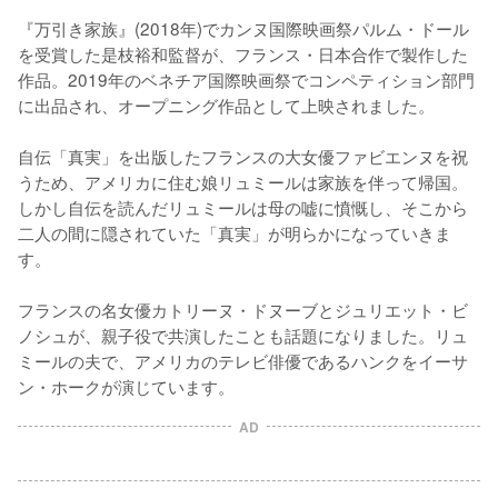
『万引き家族』(2018年)でカンヌ国際映画祭パルム・ドール
を受賞した是枝裕和監督が、フランス・日本合作で製作した
作品。2019年のベネチア国際映画祭でコンペティション部門
に出品され、オープニング作品として上映されました。

自伝「真実」を出版したフランスの大女優ファビエンヌを祝
うため、アメリカに住む娘リュミールは家族を伴って帰国。
しかし自伝を読んだリュミールは母の嘘に憤慨し、そこから
二人の間に隠されていた「真実」が明らかになっていきま
す。

フランスの名女優カトリーヌ・ドヌーブとジュリエット・ビ
ノシュが、親子役で共演したことも話題になりました。リュ
ミールの夫で、アメリカのテレビ俳優であるハンクをイーサ
ン・ホークが演じています。
AD