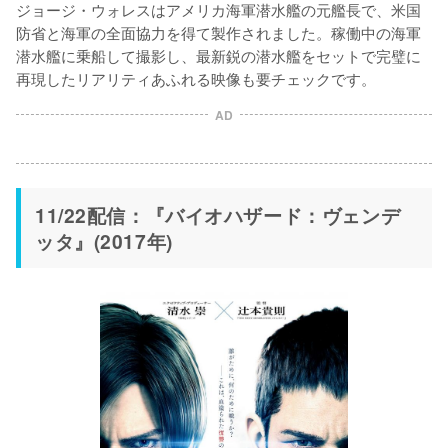
ジョージ・ウォレスはアメリカ海軍潜水艦の元艦長で、米国
防省と海軍の全面協力を得て製作されました。稼働中の海軍
潜水艦に乗船して撮影し、最新鋭の潜水艦をセットで完璧に
再現したリアリティあふれる映像も要チェックです。
AD
11/22配信：『バイオハザード：ヴェンデ
ッタ』(2017年)