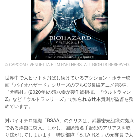
© CAPCOM / VENDETTA FILM PARTNERS. ALL RIGHTS RESERVED.
世界中で大ヒットを飛ばし続けているアクション・ホラー映
画「バイオハザード」シリーズのフルCG長編アニメ第3弾。
『犬鳴村』(2020年)の清水崇が製作総指揮、『ウルトラマン
Z』など「ウルトラシリーズ」で知られる辻本貴則が監督を務
めています。

対バイオテロ組織「BSAA」のクリスは、武器密売組織の拠点
である洋館に突入。しかし、国際指名手配犯のアリアスを取
り逃がしてしまいます。特殊部隊「S.T.A.R.S.」の元隊員で大