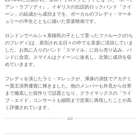
アン・ラプソディ』。イギリスの伝説的ロックバンド「クイ
ーン」の結成から成功までを、ボーカルのフレディ・マーキ
ュリーの半生とともに描いた音楽映画です。

ロンドンでペルシャ系移民の子として育ったファルーク(のち
のフレディ)は、差別される日々の中でも音楽に没頭していま
した。お気に入りのバンド「スマイル」に自ら売り込み、バ
ンドに合流。スマイルはクイーンに改名し、次第に成功を収
めていきます。

フレディを演じたラミ・マレックが、渾身の演技でアカデミ
ー賞主演男優賞に輝きました。他のメンバーも外見から仕草
まで徹底した役作りで話題となり、クライマックスの「ライ
ブ・エイド」コンサートも細部まで忠実に再現したことが高
く評価されています。
AD