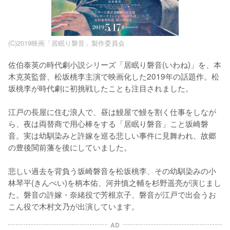
(C)2019映画「居眠り磐音」製作委員会
佐伯泰英の時代劇小説シリーズ「居眠り磐音(いわね)」を、本
木克英監督、松坂桃李主演で映画化した2019年の話題作。松
坂桃李が時代劇に初挑戦したことも注目されました。

江戸の長屋に住む浪人で、昼は鰻屋で鰻を割く仕事をしなが
ら、夜は両替商で用心棒をする「居眠り磐音」こと坂崎磐
音。実は幼馴染みと許嫁を巡る悲しい事件に見舞われ、故郷
の豊後関前藩を後にしていました。

悲しい過去を背負う坂崎磐音を松坂桃李、その幼馴染みの小
林琴平(きんぺい)を柄本佑、河井慎之輔を杉野遥亮が演じまし
た。磐音の許嫁・奈緒役で芳根京子、磐音が江戸で出会うお
こん役で木村文乃が出演しています。
AD