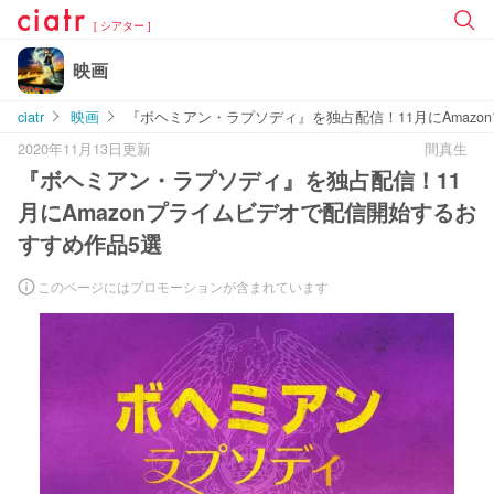
[ シアター ]
映画
ciatr
映画
『ボヘミアン・ラプソディ』を独占配信！11月にAmaz
2020年11月13日更新
間真生
『ボヘミアン・ラプソディ』を独占配信！11
月にAmazonプライムビデオで配信開始するお
すすめ作品5選
このページにはプロモーションが含まれています