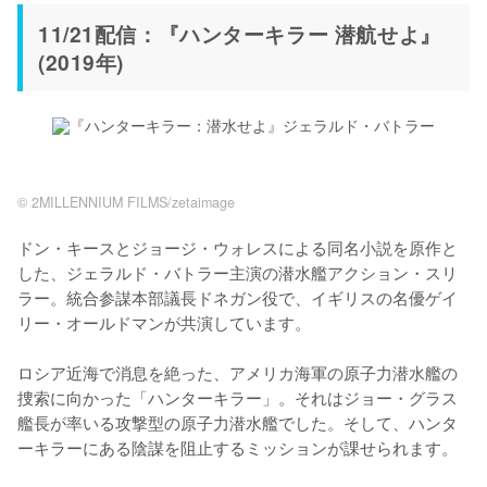
11/21配信：『ハンターキラー 潜航せよ』
(2019年)
© 2MILLENNIUM FILMS/zetaimage
ドン・キースとジョージ・ウォレスによる同名小説を原作と
した、ジェラルド・バトラー主演の潜水艦アクション・スリ
ラー。統合参謀本部議長ドネガン役で、イギリスの名優ゲイ
リー・オールドマンが共演しています。

ロシア近海で消息を絶った、アメリカ海軍の原子力潜水艦の
捜索に向かった「ハンターキラー」。それはジョー・グラス
艦長が率いる攻撃型の原子力潜水艦でした。そして、ハンタ
ーキラーにある陰謀を阻止するミッションが課せられます。
