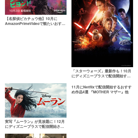
【名探偵ピカチュウ他】10月に
AmazonPrimeVideoで観たいおすす
め作品3選
「スターウォーズ」最新作も！10月
にディズニープラスで配信開始する
おすすめ作品3選
11月にNetflixで配信開始するおすす
め作品4選 『MOTHER マザー』他
実写『ムーラン』が見放題に！12月
にディズニープラスで配信開始され
るおすすめ作品まとめ