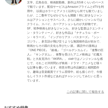
文学。広島在住、映画館勤務。新作は月5本くらいのペース
で観ています。配信サービスはAmazonプライムとdTVを利
用中。 以前はホラーとアメコミ以外なら何でも観ていまし
たが、ここ数年でなぜかどちらも開眼！特に好きなジャン
ルはアクションとサスペンス。さらに細かいジャンルでは
クライム、スパイ、カーアクションものが大好物です。
SF、戦争映画も好きなジャンル。 好きな監督はクエンティ
ン・タランティーノ。好きな作品は『ナチュラル・ボー
ン・キラーズ』『イングロリアス・バスターズ』『シン・
ゴジラ』。多言語が飛び交うような無国籍作品が好みで、
映画からその国の文化も学びたい派。 購読中の漫画は
『ONE PIECE』『銀魂』『ゴールデンカムイ』『進撃の巨
人』『キングダム』、衝撃を受けたアニメ映画は『幻魔大
戦』と大友克洋の『AKIRA』。 ciatrではノンジャンルな感
じで、それこそ洋邦問わず映画・ドラマ・アニメなど様々
な記事を書いています。得意分野は作品解説と相関図作
り。趣味は音楽鑑賞でドラム習得中。絵も描くので、今後
もしイラスト作成などあればチャレンジしてみたいと思っ
ています。
この記事に関して報告する
おすすめ特集