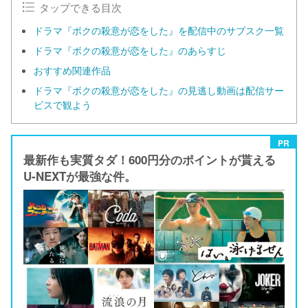
タップできる目次
ドラマ『ボクの殺意が恋をした』を配信中のサブスク一覧
ドラマ『ボクの殺意が恋をした』のあらすじ
おすすめ関連作品
ドラマ『ボクの殺意が恋をした』の見逃し動画は配信サー
ビスで観よう
PR
最新作も実質タダ！600円分のポイントが貰える
U-NEXTが最強な件。