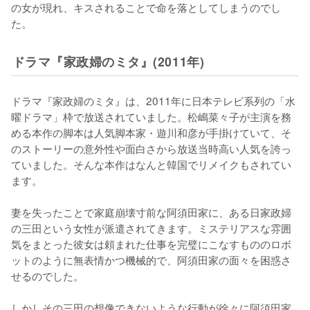
の女が現れ、キスされることで命を落としてしまうのでし
た。
ドラマ『家政婦のミタ』(2011年)
ドラマ『家政婦のミタ』は、2011年に日本テレビ系列の「水
曜ドラマ」枠で放送されていました。松嶋菜々子が主演を務
める本作の脚本は人気脚本家・遊川和彦が手掛けていて、そ
のストーリーの意外性や面白さから放送当時高い人気を誇っ
ていました。そんな本作はなんと韓国でリメイクもされてい
ます。

妻を失ったことで家庭崩壊寸前な阿須田家に、ある日家政婦
の三田という女性が派遣されてきます。ミステリアスな雰囲
気をまとった彼女は頼まれた仕事を完璧にこなすもののロボ
ットのように無表情かつ機械的で、阿須田家の面々を困惑さ
せるのでした。

しかしその三田の想像できないような行動が徐々に阿須田家