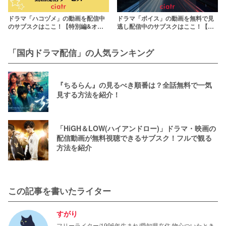
ドラマ「ハコヅメ」の動画を配信中
ドラマ「ボイス」の動画を無料で見
のサブスクはここ！【特別編&オリ
逃し配信中のサブスクはここ！【日
ジナルエピソードも】
本版】
「国内ドラマ配信」の人気ランキング
『ちるらん』の見るべき順番は？全話無料で一気
見する方法を紹介！
「HiGH＆LOW(ハイアンドロー)」ドラマ・映画の
配信動画が無料視聴できるサブスク！フルで観る
方法を紹介
この記事を書いたライター
すがり
フリーライター/1996年生まれ/愛知県在住 物心ついたとき