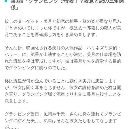
第3話「グランピングで暗殺！？殺意と恋の三角関
係」
殺しのターゲット・美月と初恋の相手・葵の姿が重なり思わ
ずときめいてしまった柊ですが、彼は丈一郎殺しの犯人が美
月であることを再確認し気を引き締め直します。

そんな折、映画化される美月の人気作品「ハリネズミ探偵・
ハリー」に、流星が出演することが決定。美月の仕事場を訪
れた流星を柊は警戒しますが、彼は美月たちを慰労する目的
でグランピングに誘うのでした。

柊は流星が何か企んでいることに勘付き美月に忠告します
が、彼女は聞く耳をもちません。彼女の説得を諦めた柊は開
き直り、グランピング場で流星よりも先に美月を殺すことを
決意します。

グランピング当日、風岡や千景、さらに柊を連れてグランピ
ングに訪れた美月。流星はそんな彼女たちをもてなします
が……。