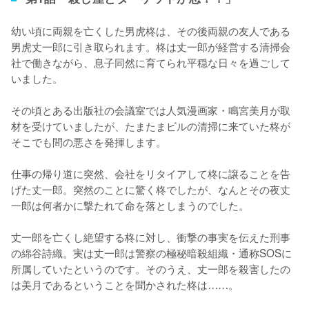
幼い頃に両親を亡くした男虎柊は、その後両親の友人である
男虎丈一郎に引き取られます。柊は丈一郎が経営する清掃会
社で働きながら、息子同然に育てられ平穏な日々を過ごして
いました。

その頃とある出版社の会議室では人気漫画家・鳴宮美月が取
材を受けていましたが、たまたまビルの清掃に来ていた柊が
そこでも間の悪さを発揮します。

仕事の帰り道に突然、会社をリタイアして柊に譲ることを告
げた丈一郎。突然のことに驚く柊でしたが、なんとその夜丈
一郎は何者かに撃たれて命を落としまうのでした。

丈一郎を亡くし絶望する柊に対し、衝撃の事実を伝えた刑事
の綿谷詩織。実は丈一郎は警察の極秘暗殺組織・通称SOSに
所属していたというのです。そのうえ、丈一郎を殺害したの
は美月であるということを聞かされた柊は……。