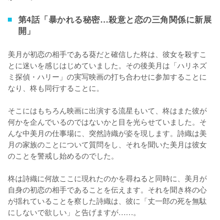
第4話「暴かれる秘密…殺意と恋の三角関係に新展
開」
美月が初恋の相手である葵だと確信した柊は、彼女を殺すこ
とに迷いを感じはじめていました。その後美月は「ハリネズ
ミ探偵・ハリー」の実写映画の打ち合わせに参加することに
なり、柊も同行することに。

そこにはもちろん映画に出演する流星もいて、柊はまた彼が
何かを企んでいるのではないかと目を光らせていました。そ
んな中美月の仕事場に、突然詩織が姿を現します。詩織は美
月の家族のことについて質問をし、それを聞いた美月は彼女
のことを警戒し始めるのでした。

柊は詩織に何故ここに現れたのかを尋ねると同時に、美月が
自身の初恋の相手であることを伝えます。それを聞き柊の心
が揺れていることを察した詩織は、彼に「丈一郎の死を無駄
にしないで欲しい」と告げますが……。