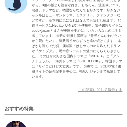
から、3度の飯より読書が好き。もちろん、漫画やアニメ、
映画、ドラマなど、物語ならなんでも好きです！好きなジ
ャンルはヒューマンドラマ、ミステリー、ファンタジーな
どですが、基本的に気になればなんでも読むし観ます。 配
信サービスはNetflixとU-NEXTを使用中。電子書籍サイトは
ebookjapanとまんが王国を中心に、いろいろなものに手を
出しています。 最近の最推し漫画は『青野くんに触りたい
から死にたい』。連載当初からずっと追い続けてます！ 本
ばかり読んでた頃、偶然観てはじめてのめり込んだドラマ
が『ケイゾク』。堤幸彦ワールドの魅力にくらくらきまし
た。 そのほかの好きな国内ドラマは『MIU404』と『アン
ナチュラル』、海外ドラマは『SHERLOCK』、韓国ドラマ
は『サイコだけど大丈夫』です。 ciatrでは、VODや電子書
籍サイトの紹介記事を中心に、幅広いジャンルで執筆して
います。
この記事に関して報告する
おすすめ特集