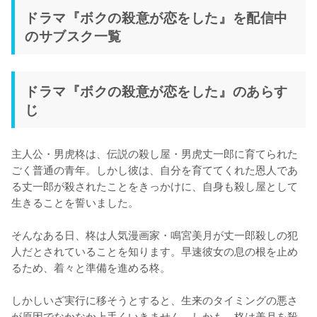
ドラマ『ボクの殺意が恋をした』を配信中
のサブスク一覧
ドラマ『ボクの殺意が恋をした』のあらす
じ
主人公・男虎柊は、伝説の殺し屋・男虎丈一郎に育てられた
ごく普通の青年。しかし彼は、自分を育ててくれた恩人であ
る丈一郎が殺されたことをきっかけに、自身も殺し屋として
生きることを誓いました。

そんなある日、柊は人気漫画家・鳴宮美月が丈一郎殺しの犯
人だとされていることを知ります。早速彼女の息の根を止め
るため、着々と準備を進める柊。

しかしいざ実行に移そうとすると、生来のタイミングの悪さ
が原因でなかなか上手くいきません。しかも、柊は美月を殺