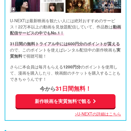
U-NEXTは最新映画を観たい人には絶対おすすめのサービ
ス！22万本以上の動画を見放題配信していて、作品数は
動画
配信サービスの中でもNo.1！
31日間の無料トライアル中には600円分のポイントが貰える
ので、このポイントを使えばレンタル配信中の新作映画も
実
質無料
で視聴可能！      
さらに本会員は毎月もらえる
1200円分
のポイントを使用し
て、漫画を購入したり、映画館のチケットを購入することも
できちゃうんです！
31日間無料！
今から
新作映画を実質無料で観る
>U-NEXTの詳細はこちら