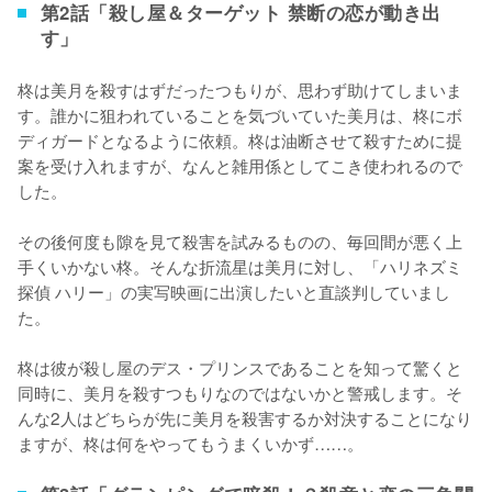
第2話「殺し屋＆ターゲット 禁断の恋が動き出
す」
柊は美月を殺すはずだったつもりが、思わず助けてしまいま
す。誰かに狙われていることを気づいていた美月は、柊にボ
ディガードとなるように依頼。柊は油断させて殺すために提
案を受け入れますが、なんと雑用係としてこき使われるので
した。

その後何度も隙を見て殺害を試みるものの、毎回間が悪く上
手くいかない柊。そんな折流星は美月に対し、「ハリネズミ
探偵 ハリー」の実写映画に出演したいと直談判していまし
た。

柊は彼が殺し屋のデス・プリンスであることを知って驚くと
同時に、美月を殺すつもりなのではないかと警戒します。そ
んな2人はどちらが先に美月を殺害するか対決することになり
ますが、柊は何をやってもうまくいかず……。