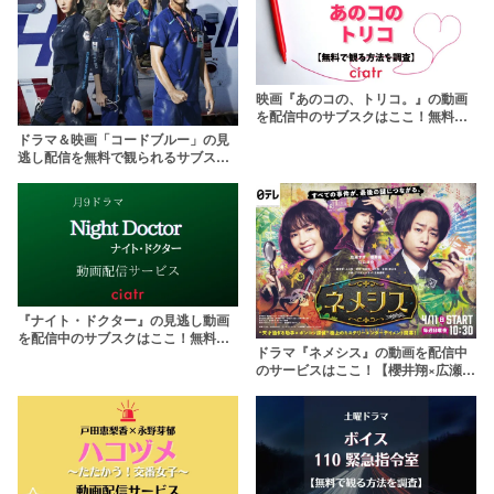
映画『あのコの、トリコ。』の動画
を配信中のサブスクはここ！無料で
観られる？
ドラマ＆映画「コードブルー」の見
逃し配信を無料で観られるサブスク
まとめ
『ナイト・ドクター』の見逃し動画
を配信中のサブスクはここ！無料で1
ドラマ『ネメシス』の動画を配信中
話から最新話まで
のサービスはここ！【櫻井翔×広瀬す
ず】