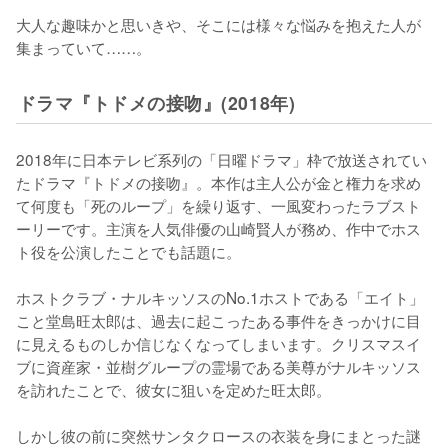
大人な趣味かと思いきや、そこには様々な悩みを抱えた人が
集まっていて……。
ドラマ『トドメの接吻』(2018年)
2018年に日本テレビ系列の「日曜ドラマ」枠で放送されてい
たドラマ『トドメの接吻』。本作は主人公が金と権力を求め
て何度も「死のループ」を繰り返す、一風変わったラブスト
ーリーです。主演を人気俳優の山崎賢人が務め、作中でホス
ト役を公演したことでも話題に。

ホストクラブ・ナルキッソスのNo.1ホストである「エイト」
こと堂島旺太郎は、過去に起こったある事件をきっかけに目
に見えるものしか信じなくなってしまいます。クリスマスイ
ブに資産家・並樹グループの霊場である美尊がナルキッソス
を訪れたことで、彼女に狙いを定めた旺太郎。

しかし彼の前に突然サンタクロースの衣装を身にまとった謎