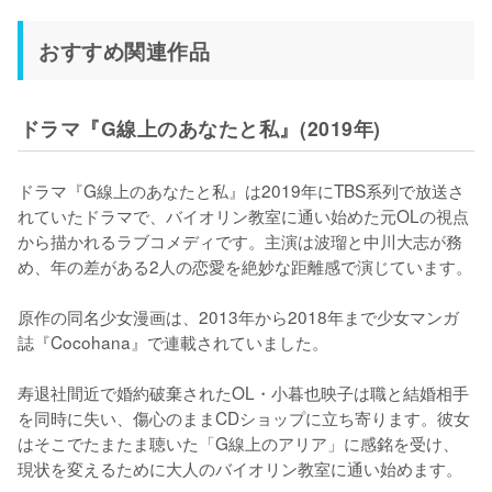
おすすめ関連作品
ドラマ『G線上のあなたと私』(2019年)
ドラマ『G線上のあなたと私』は2019年にTBS系列で放送さ
れていたドラマで、バイオリン教室に通い始めた元OLの視点
から描かれるラブコメディです。主演は波瑠と中川大志が務
め、年の差がある2人の恋愛を絶妙な距離感で演じています。

原作の同名少女漫画は、2013年から2018年まで少女マンガ
誌『Cocohana』で連載されていました。

寿退社間近で婚約破棄されたOL・小暮也映子は職と結婚相手
を同時に失い、傷心のままCDショップに立ち寄ります。彼女
はそこでたまたま聴いた「G線上のアリア」に感銘を受け、
現状を変えるために大人のバイオリン教室に通い始めます。
