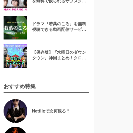
を無料で観られるサブスクま
とめ！
ドラマ『若葉のころ』を無料
視聴できる動画配信サービス
はコレ！【あらすじ&キャスト
紹介】
【保存版】『水曜日のダウン
タウン』神回まとめ！クロち
ゃん・名探偵津田など人気回
の見逃し配信を無料視聴する
には？
おすすめ特集
Netflixで次何観る？