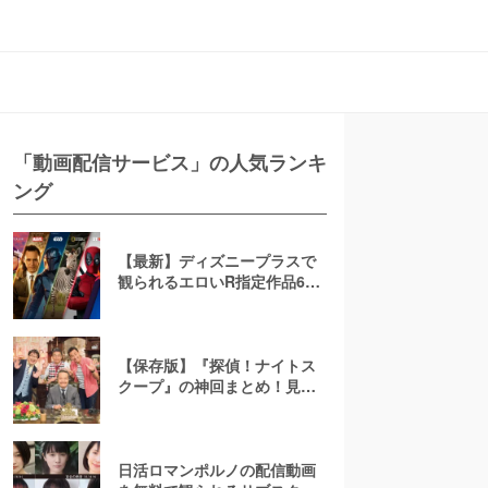
「動画配信サービス」の人気ランキ
ング
【最新】ディズニープラスで
観られるエロいR指定作品6
選！AV(アダルト動画)は配信
してる？
【保存版】『探偵！ナイトス
クープ』の神回まとめ！見逃
し配信はTVerで見れない？無
料で見る方法、「会話のない
夫婦」「爆発卵」など人気ラ
ンキング
日活ロマンポルノの配信動画