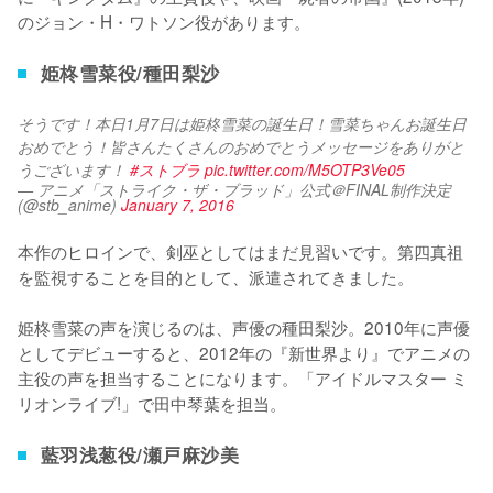
のジョン・H・ワトソン役があります。
姫柊雪菜役/種田梨沙
そうです！本日1月7日は姫柊雪菜の誕生日！雪菜ちゃんお誕生日
おめでとう！皆さんたくさんのおめでとうメッセージをありがと
うございます！ 
#ストブラ
pic.twitter.com/M5OTP3Ve05
— アニメ「ストライク・ザ・ブラッド」公式＠FINAL制作決定
(@stb_anime)
January 7, 2016
本作のヒロインで、剣巫としてはまだ見習いです。第四真祖
を監視することを目的として、派遣されてきました。

姫柊雪菜の声を演じるのは、声優の種田梨沙。2010年に声優
としてデビューすると、2012年の『新世界より』でアニメの
主役の声を担当することになります。「アイドルマスター ミ
リオンライブ!」で田中琴葉を担当。
藍羽浅葱役/瀬戸麻沙美