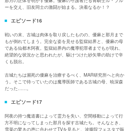
ーを交え、旧友同士の激闘が始まる。決着なるか！？
エピソード16
戦いの末、古城は肉体を取り戻したものの、優麻と那月まで
もが倒れてしまう。完全な姿を見せる監獄結界と、優麻の母
である仙都木阿夜。監獄結界内の魔導犯罪者までもが現れ、
絶望的な状況かと思われたが、駆けつけた紗矢華の助けで辛
くも脱出。

古城たちは瀕死の優麻を治療するべく、MAR研究所へと向か
う。そこで待っていたのは魔導医師である古城の母、暁深森
だった……。
エピソード17
阿夜の持つ魔道書によって霊力を失い、空間移動によって行
方不明になってしまった那月を探す古城たち。そんなとき、
雪菜の驚きの声に合わせてTVを見ると、波朧院フェスタで賑