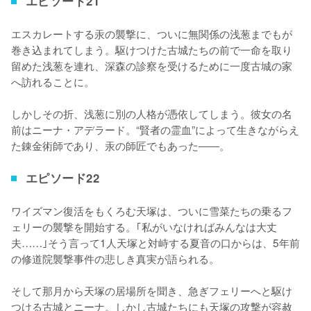
エピソード21
エスカレートする汞の襲撃に、ついに無関係の浅葱までもが
巻き込まれてしまう。駆けつけた古城たちの前で一命を取り
留めた浅葱を連れ、深森の診察を受けるために一度古城の家
へ訪れることに。

しかしその折、浅葱に別の人格が憑依してしまう。彼女の名
前はニーナ・アデラード。“賢者の霊血”によって生きながらえ
た錬金術師であり、汞の師匠でもあった――。
エピソード22
ワイズマン復活をもくろむ天塚は、ついに雪菜たちの乗るフ
ェリーの襲撃を開始する。｢私がいなければみんなは大丈
夫……｣そう言って1人天塚と対峙する夏音の口からは、5年前
の修道院襲撃事件の悲しき真実が語られる。

そして那月から天塚の居場所を聞き、急ぎフェリーへと駆け
つける古城とニーナ。しかし古城たちにも天塚の攻撃が容赦