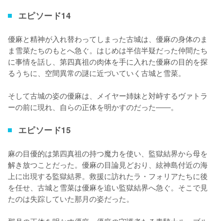
エピソード14
優麻と精神が入れ替わってしまった古城は、優麻の身体のま
ま雪菜たちのもとへ急ぐ。はじめは半信半疑だった仲間たち
に事情を話し、第四真祖の肉体を手に入れた優麻の目的を探
るうちに、空間異常の謎に近づいていく古城と雪菜。

そして古城の姿の優麻は、メイヤー姉妹と対峙するヴァトラ
ーの前に現れ、自らの正体を明かすのだった――。
エピソード15
麻の目優的は第四真祖の持つ魔力を使い、監獄結界から母を
解き放つことだった。優麻の目論見どおり、絃神島付近の海
上に出現する監獄結界。救援に訪れたラ・フォリアたちに後
を任せ、古城と雪菜は優麻を追い監獄結界へ急ぐ。そこで見
たのは失踪していた那月の姿だった。

那月の正体を明かす優麻。優麻の守護者たる青騎士ル・ブル