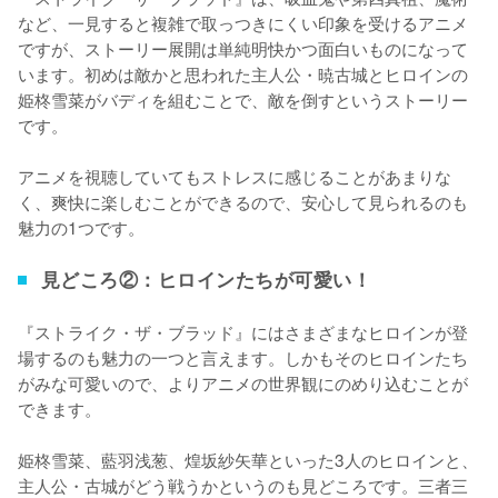
など、一見すると複雑で取っつきにくい印象を受けるアニメ
ですが、ストーリー展開は単純明快かつ面白いものになって
います。初めは敵かと思われた主人公・暁古城とヒロインの
姫柊雪菜がバディを組むことで、敵を倒すというストーリー
です。

アニメを視聴していてもストレスに感じることがあまりな
く、爽快に楽しむことができるので、安心して見られるのも
魅力の1つです。
見どころ②：ヒロインたちが可愛い！
『ストライク・ザ・ブラッド』にはさまざまなヒロインが登
場するのも魅力の一つと言えます。しかもそのヒロインたち
がみな可愛いので、よりアニメの世界観にのめり込むことが
できます。

姫柊雪菜、藍羽浅葱、煌坂紗矢華といった3人のヒロインと、
主人公・古城がどう戦うかというのも見どころです。三者三