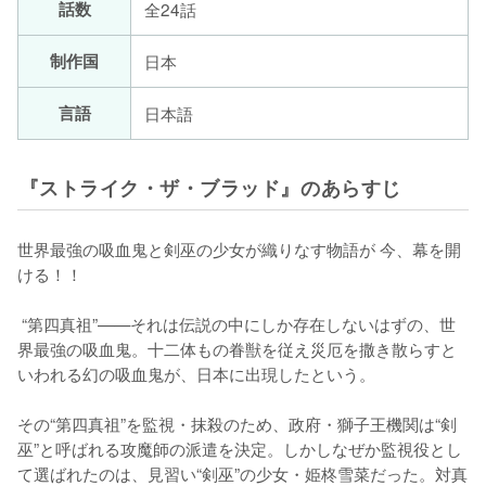
話数
全24話
制作国
日本
言語
日本語
『ストライク・ザ・ブラッド』のあらすじ
世界最強の吸血鬼と剣巫の少女が織りなす物語が 今、幕を開
ける！！

 “第四真祖”——それは伝説の中にしか存在しないはずの、世
界最強の吸血鬼。十二体もの眷獣を従え災厄を撒き散らすと
いわれる幻の吸血鬼が、日本に出現したという。

その“第四真祖”を監視・抹殺のため、政府・獅子王機関は“剣
巫”と呼ばれる攻魔師の派遣を決定。しかしなぜか監視役とし
て選ばれたのは、見習い“剣巫”の少女・姫柊雪菜だった。対真