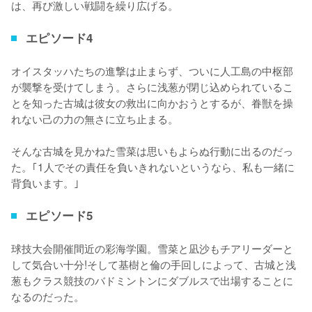
は、再び激しい戦闘を繰り広げる。
エピソード4
オイスタッハたちの進撃は止まらず、ついに人工島の中枢部
が襲撃を受けてしまう。さらに浅葱が閉じ込められているこ
とを知った古城は彼女の救出に向かおうとするが、眷獣を操
れない己の力の無さに立ち止まる。

そんな古城を見かねた雪菜は思いもよらぬ行動に出るのだっ
た。｢1人でその責任を負いきれないというなら、私も一緒に
背負います。｣
エピソード5
球技大会開催間近の彩海学園。雪菜と凪沙もチアリーダーと
して気合い十分!そして基樹と倫の手回しによって、古城と浅
葱もクラス競技のバドミントンにダブルスで出場することに
なるのだった。
