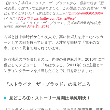
【嫁コレ】本日ストライク・ザ・ブラッドから、雪菜に続き「藍
羽浅葱」が嫁コレに追加されました！この機会にぜひ浅葱“も”！嫁
にしてくださいね！（次は誰かなぁ…♪ 
http://t.co/em9dIuQAXm
(くろこ) 
#ストブラ
pic.twitter.com/6ijxnzNRoP
— アニメ「ストライク・ザ・ブラッド」公式＠FINAL制作決定
(@stb_anime)
June 24, 2014
古城とは中学時代からの友人で、高い技術力を持ったハッカ
ーとしての顔を持っています。天才的な頭脳で「電子の女
帝」という異名で知られています。

藍羽浅葱の声を演じるのは、声優の瀬戸麻沙美。2010年に声
優としてデビューし、『ちはやふる』(2011年)では主役とエ
ンディングテーマを担当したことで注目を浴びました。
『ストライク・ザ・ブラッド』の見どころ
見どころ①：ストーリー展開は単純明快！
『ストライク・ザ・ブラッド』は、吸血鬼や第四真祖、魔術