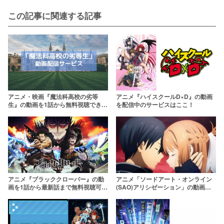
この記事に関連する記事
アニメ・映画『魔法科高校の劣等
アニメ『ハイスクールD×D』の動画
生』の動画を1話から無料視聴できる
を配信中のサービスはここ！
配信サービスは？【anitubeより確実
に】
アニメ『ブラッククローバー』の動
アニメ「ソードアート・オンライン
画を1話から最新話まで無料視聴可能
(SAO)アリシゼーション」の動画を
な配信サービスを紹介！【youtube
無料で配信中のサービスはここ！【1
より確実に】
話〜最新話まで】