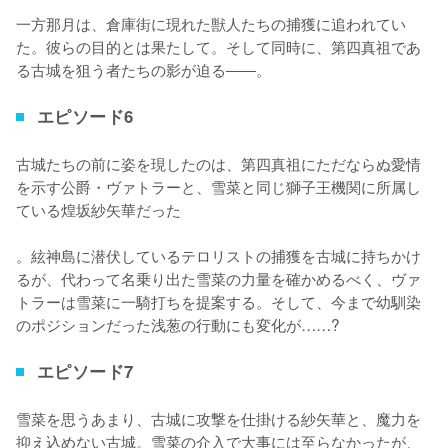
一方那月は、倉庫街に現れた獣人たちの捕獲に追われてい
た。彼らの目的とは果たして。そして同時に、第四真祖であ
る古城を狙う者たちの影が迫る――。
エピソード6
古城たちの前に姿を現したのは、第四真祖にただならぬ愛情
を示す公爵・ヴァトラーと、雪菜と同じ獅子王機関に所属し
ている煌坂紗矢華だった

。絃神島に潜伏しているテロリストの捕獲を古城に持ちかけ
るが、代わって名乗り出た雪菜の力量を確かめるべく、ヴァ
トラーは雪菜に一騎打ちを提案する。そして、今まで幼馴染
のポジションだった浅葱の行動にも変化が……?
エピソード7
雪菜を思うあまり、古城に攻撃を仕掛ける紗矢華と、魔力を
抑え込めない古城。雪菜の介入で大事には至らなかったが、