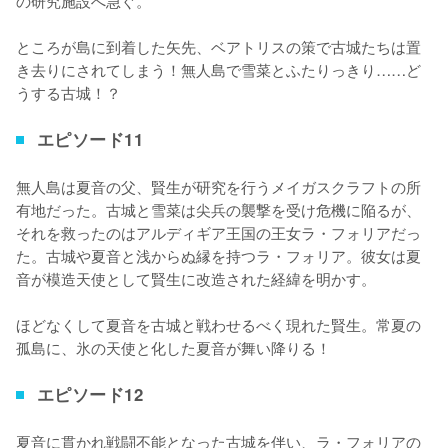
ところが島に到着した矢先、ベアトリスの策で古城たちは置
き去りにされてしまう！無人島で雪菜とふたりっきり……ど
うする古城！？
エピソード11
無人島は夏音の父、賢生が研究を行うメイガスクラフトの所
有地だった。古城と雪菜は尖兵の襲撃を受け危機に陥るが、
それを救ったのはアルディギア王国の王女ラ・フォリアだっ
た。古城や夏音と浅からぬ縁を持つラ・フォリア。彼女は夏
音が模造天使として賢生に改造された経緯を明かす。

ほどなくして夏音を古城と戦わせるべく現れた賢生。常夏の
孤島に、氷の天使と化した夏音が舞い降りる！
エピソード12
夏音に貫かれ戦闘不能となった古城を伴い、ラ・フォリアの