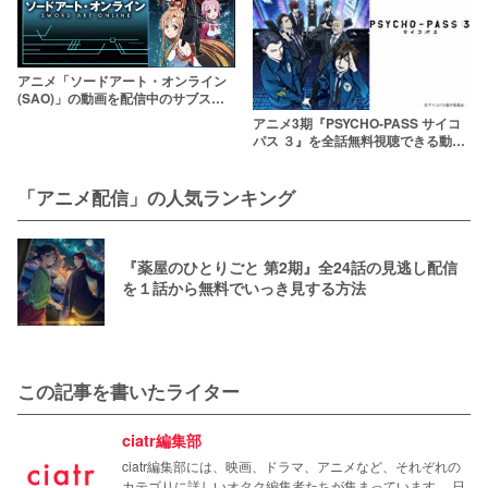
アニメ「ソードアート・オンライン
(SAO)」の動画を配信中のサブスク
はここ！【1〜3期まで】
アニメ3期『PSYCHO-PASS サイコ
パス ３』を全話無料視聴できる動画
配信サービス【0話/FIRST
INSPECTORも】
「アニメ配信」の人気ランキング
『薬屋のひとりごと 第2期』全24話の見逃し配信
を１話から無料でいっき見する方法
この記事を書いたライター
ciatr編集部
ciatr編集部には、映画、ドラマ、アニメなど、それぞれの
カテゴリに詳しいオタク編集者たちが集まっています。 日