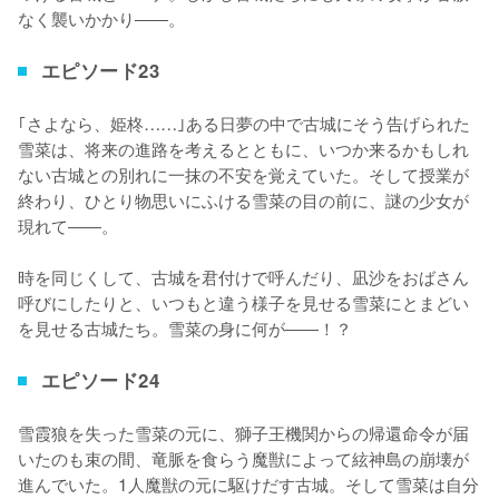
なく襲いかかり――。
エピソード23
｢さよなら、姫柊……｣ある日夢の中で古城にそう告げられた
雪菜は、将来の進路を考えるとともに、いつか来るかもしれ
ない古城との別れに一抹の不安を覚えていた。そして授業が
終わり、ひとり物思いにふける雪菜の目の前に、謎の少女が
現れて――。

時を同じくして、古城を君付けで呼んだり、凪沙をおばさん
呼びにしたりと、いつもと違う様子を見せる雪菜にとまどい
を見せる古城たち。雪菜の身に何が――！？
エピソード24
雪霞狼を失った雪菜の元に、獅子王機関からの帰還命令が届
いたのも束の間、竜脈を食らう魔獣によって絃神島の崩壊が
進んでいた。1人魔獣の元に駆けだす古城。そして雪菜は自分