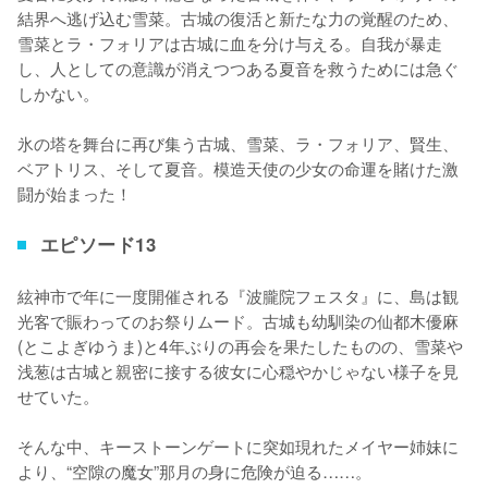
結界へ逃げ込む雪菜。古城の復活と新たな力の覚醒のため、
雪菜とラ・フォリアは古城に血を分け与える。自我が暴走
し、人としての意識が消えつつある夏音を救うためには急ぐ
しかない。

氷の塔を舞台に再び集う古城、雪菜、ラ・フォリア、賢生、
ベアトリス、そして夏音。模造天使の少女の命運を賭けた激
闘が始まった！
エピソード13
絃神市で年に一度開催される『波朧院フェスタ』に、島は観
光客で賑わってのお祭りムード。古城も幼馴染の仙都木優麻
(とこよぎゆうま)と4年ぶりの再会を果たしたものの、雪菜や
浅葱は古城と親密に接する彼女に心穏やかじゃない様子を見
せていた。

そんな中、キーストーンゲートに突如現れたメイヤー姉妹に
より、“空隙の魔女”那月の身に危険が迫る……。