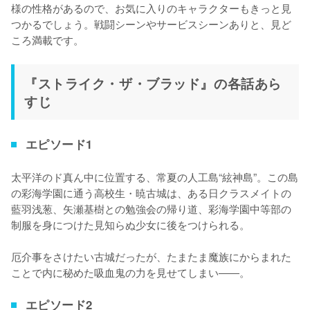
様の性格があるので、お気に入りのキャラクターもきっと見
つかるでしょう。戦闘シーンやサービスシーンありと、見ど
ころ満載です。
『ストライク・ザ・ブラッド』の各話あら
すじ
エピソード1
太平洋のド真ん中に位置する、常夏の人工島“絃神島”。この島
の彩海学園に通う高校生・暁古城は、ある日クラスメイトの
藍羽浅葱、矢瀬基樹との勉強会の帰り道、彩海学園中等部の
制服を身につけた見知らぬ少女に後をつけられる。

厄介事をさけたい古城だったが、たまたま魔族にからまれた
ことで内に秘めた吸血鬼の力を見せてしまい――。
エピソード2