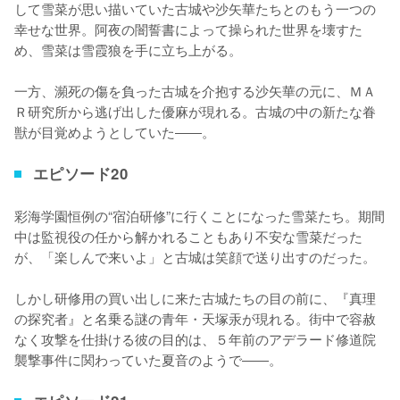
して雪菜が思い描いていた古城や沙矢華たちとのもう一つの
幸せな世界。阿夜の闇誓書によって操られた世界を壊すた
め、雪菜は雪霞狼を手に立ち上がる。

一方、瀕死の傷を負った古城を介抱する沙矢華の元に、ＭＡ
Ｒ研究所から逃げ出した優麻が現れる。古城の中の新たな眷
獣が目覚めようとしていた――。
エピソード20
彩海学園恒例の“宿泊研修”に行くことになった雪菜たち。期間
中は監視役の任から解かれることもあり不安な雪菜だった
が、「楽しんで来いよ」と古城は笑顔で送り出すのだった。

しかし研修用の買い出しに来た古城たちの目の前に、『真理
の探究者』と名乗る謎の青年・天塚汞が現れる。街中で容赦
なく攻撃を仕掛ける彼の目的は、５年前のアデラード修道院
襲撃事件に関わっていた夏音のようで――。