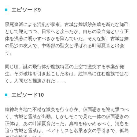
エピソード9
黒死皇派による混乱が収束。古城は煌坂紗矢華を新たな知己
として迎えつつ、日常へと戻ったが、自らの吸血鬼という正
体を浅葱に明かすべきかを悩んでいた。そんな折、古城は妹
の凪沙の友人で、中等部の聖女と呼ばれる叶瀬夏音と出会
う。

同じ頃、謎の飛行体が魔族特区の上空で激突する事案が発
生。その破壊を引き起こした者は、絃神島に住む魔族ではな
く、人間だと推測された……。
エピソード10
絃神島各地で不穏な激突を行う存在、仮面憑きを迎え撃つべ
く、古城と雪菜が出動。しかしそこで見た一体の仮面憑きの
正体は、あの叶瀬夏音だった。真相を確かめるべく、消息を
追う古城と雪菜は、ベアトリスと名乗る女の手引きで、孤島
の研究施設へ急ぐ。
