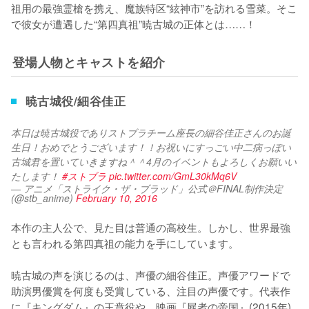
祖用の最強霊槍を携え、魔族特区“絃神市”を訪れる雪菜。そこ
で彼女が遭遇した“第四真祖”暁古城の正体とは……！
登場人物とキャストを紹介
暁古城役/細谷佳正
本日は暁古城役でありストブラチーム座長の細谷佳正さんのお誕
生日！おめでとうございます！！お祝いにすっごい中二病っぽい
古城君を置いていきますね＾＾4月のイベントもよろしくお願いい
たします！ 
#ストブラ
pic.twitter.com/GmL30kMq6V
— アニメ「ストライク・ザ・ブラッド」公式＠FINAL制作決定
(@stb_anime)
February 10, 2016
本作の主人公で、見た目は普通の高校生。しかし、世界最強
とも言われる第四真祖の能力を手にしています。

暁古城の声を演じるのは、声優の細谷佳正。声優アワードで
助演男優賞を何度も受賞している、注目の声優です。代表作
に『キングダム』の王賁役や、映画『屍者の帝国』(2015年)