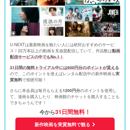
U-NEXTは最新映画を観たい人には絶対おすすめのサービ
ス！22万本以上の動画を見放題配信していて、作品数は
動画
配信サービスの中でもNo.1！
31日間の無料トライアル中には600円分のポイントが貰える
ので、このポイントを使えばレンタル配信中の新作映画も
実
質無料
で視聴可能！      
さらに本会員は毎月もらえる
1200円分
のポイントを使用し
て、漫画を購入したり、映画館のチケットを購入することも
できちゃうんです！
31日間無料！
今から
新作映画を実質無料で観る