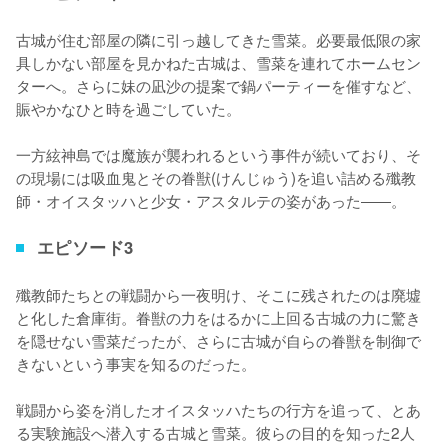
古城が住む部屋の隣に引っ越してきた雪菜。必要最低限の家
具しかない部屋を見かねた古城は、雪菜を連れてホームセン
ターへ。さらに妹の凪沙の提案で鍋パーティーを催すなど、
賑やかなひと時を過ごしていた。

一方絃神島では魔族が襲われるという事件が続いており、そ
の現場には吸血鬼とその眷獣(けんじゅう)を追い詰める殲教
師・オイスタッハと少女・アスタルテの姿があった――。
エピソード3
殲教師たちとの戦闘から一夜明け、そこに残されたのは廃墟
と化した倉庫街。眷獣の力をはるかに上回る古城の力に驚き
を隠せない雪菜だったが、さらに古城が自らの眷獣を制御で
きないという事実を知るのだった。

戦闘から姿を消したオイスタッハたちの行方を追って、とあ
る実験施設へ潜入する古城と雪菜。彼らの目的を知った2人