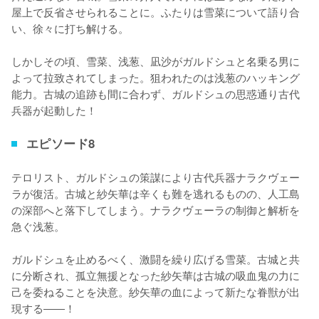
屋上で反省させられることに。ふたりは雪菜について語り合
い、徐々に打ち解ける。

しかしその頃、雪菜、浅葱、凪沙がガルドシュと名乗る男に
よって拉致されてしまった。狙われたのは浅葱のハッキング
能力。古城の追跡も間に合わず、ガルドシュの思惑通り古代
兵器が起動した！
エピソード8
テロリスト、ガルドシュの策謀により古代兵器ナラクヴェー
ラが復活。古城と紗矢華は辛くも難を逃れるものの、人工島
の深部へと落下してしまう。ナラクヴェーラの制御と解析を
急ぐ浅葱。

ガルドシュを止めるべく、激闘を繰り広げる雪菜。古城と共
に分断され、孤立無援となった紗矢華は古城の吸血鬼の力に
己を委ねることを決意。紗矢華の血によって新たな眷獣が出
現する――！