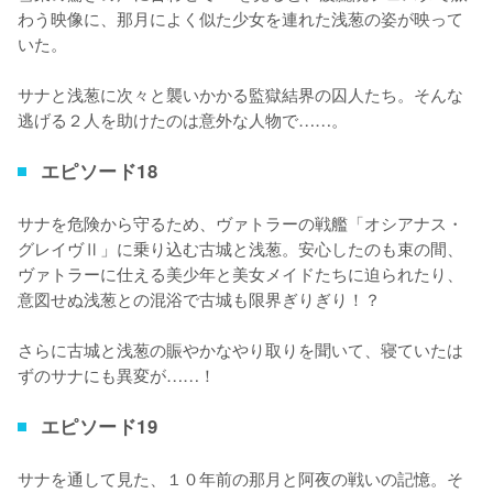
わう映像に、那月によく似た少女を連れた浅葱の姿が映って
いた。

サナと浅葱に次々と襲いかかる監獄結界の囚人たち。そんな
逃げる２人を助けたのは意外な人物で……。
エピソード18
サナを危険から守るため、ヴァトラーの戦艦「オシアナス・
グレイヴⅡ」に乗り込む古城と浅葱。安心したのも束の間、
ヴァトラーに仕える美少年と美女メイドたちに迫られたり、
意図せぬ浅葱との混浴で古城も限界ぎりぎり！？

さらに古城と浅葱の賑やかなやり取りを聞いて、寝ていたは
ずのサナにも異変が……！
エピソード19
サナを通して見た、１０年前の那月と阿夜の戦いの記憶。そ