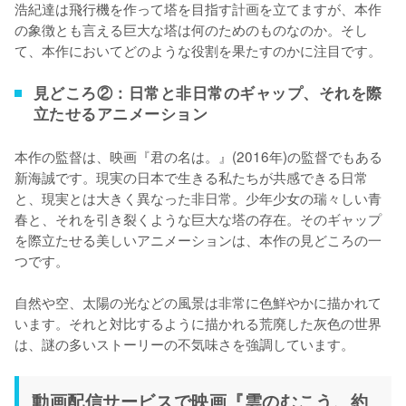
浩紀達は飛行機を作って塔を目指す計画を立てますが、本作
の象徴とも言える巨大な塔は何のためのものなのか。そし
て、本作においてどのような役割を果たすのかに注目です。
見どころ②：日常と非日常のギャップ、それを際
立たせるアニメーション
本作の監督は、映画『君の名は。』(2016年)の監督でもある
新海誠です。現実の日本で生きる私たちが共感できる日常
と、現実とは大きく異なった非日常。少年少女の瑞々しい青
春と、それを引き裂くような巨大な塔の存在。そのギャップ
を際立たせる美しいアニメーションは、本作の見どころの一
つです。

自然や空、太陽の光などの風景は非常に色鮮やかに描かれて
います。それと対比するように描かれる荒廃した灰色の世界
は、謎の多いストーリーの不気味さを強調しています。
動画配信サービスで映画『雲のむこう、約