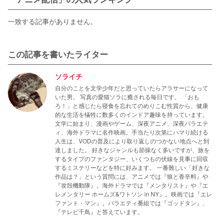
一致する記事がありません。
この記事を書いたライター
ソライチ
自分のことを文学少年だと思っていたらアラサーになって
いた男。 写真の愛猫ソラに癒される毎日です。 「おも
ろ！」と感じたら寝食を忘れてのめりこむ性質から、健康
的な生活を犠牲に数多くのインドア趣味を持っています。
文学に始まり、漫画やゲーム、深夜アニメ、深夜バラエテ
ィ、海外ドラマに名作映画。手当たり次第にハマり続ける
人生は、VODの普及により取り返しのつかない地点へと到
達しました。 好きなジャンルも節操なく多いですが、旅を
するタイプのファンタジー、いくつもの伏線を見事に回収
するミステリーなどを特に好みます。 一番難しい「好きな
作品は？」という質問には、アニメでは『狼と香辛料』や
『攻殻機動隊』。海外ドラマでは『メンタリスト』や『エ
レメンタリー ホームズ&ワトソン in NY』。映画では『エレ
ファント・マン』。バラエティ番組では『ゴッドタン』、
『テレビ千鳥』と答えています。