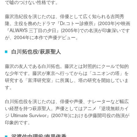
で嘘のつけない性格です。

藤沢浩紀役を演じたのは、俳優として広く知られる吉岡秀
隆。主役を務めたドラマ『Dr.コトー診療所』(2003年)や映画
『ALWAYS 三丁目の夕日』(2005年)での名演が印象深いです
が、2004年に本作で声優デビュー。
白川拓也役/萩原聖人
藤沢の友人である白川拓也。藤沢とは対照的にクールで知的
な少年です。藤沢が東京へ行ってからは「ユニオンの塔」を
研究する「富澤研究室」に所属し、塔の研究を開始していま
す。

白川拓也役を演じたのは、俳優や声優、ナレーターなど幅広
い経歴を持つ萩原聖人。声優としてはアニメ『逆境無頼カイ
ジ Ultimate Survivor』(2007年)における伊藤開司役の熱演が
印象的です。
沢渡佐由理役/南里侑香