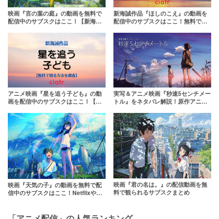
映画『言の葉の庭』の動画を無料で
新海誠作品『ほしのこえ』の動画を
配信中のサブスクはここ！【新海誠
配信中のサブスクはここ！無料で観
作品】
られる？
アニメ映画『星を追う子ども』の動
実写＆アニメ映画『秒速5センチメー
画を配信中のサブスクはここ！【新
トル』をネタバレ解説！原作アニメ
海誠監督作品】
を超えた森七菜の演技とは？呪いの
真相・なぜこの結末なのか考察
映画『君の名は。』の配信動画を無
映画『天気の子』の動画を無料で配
料で観られるサブスクまとめ
信中のサブスクはここ！Netflixや
Amazonプライムで観れる？
「アニメ配信」の人気ランキング