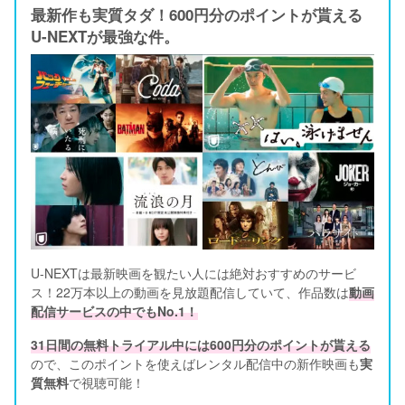
最新作も実質タダ！600円分のポイントが貰える
U-NEXTが最強な件。
U-NEXTは最新映画を観たい人には絶対おすすめのサービ
ス！22万本以上の動画を見放題配信していて、作品数は
動画
配信サービスの中でもNo.1！
31日間の無料トライアル中には600円分のポイントが貰える
ので、このポイントを使えばレンタル配信中の新作映画も
実
質無料
で視聴可能！      