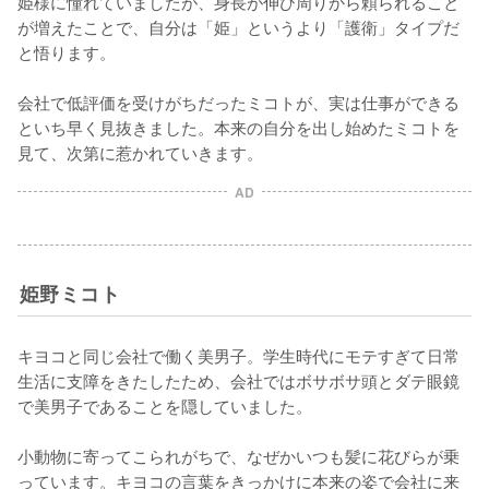
姫様に憧れていましたが、身長が伸び周りから頼られること
が増えたことで、自分は「姫」というより「護衛」タイプだ
と悟ります。

会社で低評価を受けがちだったミコトが、実は仕事ができる
といち早く見抜きました。本来の自分を出し始めたミコトを
見て、次第に惹かれていきます。
AD
姫野ミコト
キヨコと同じ会社で働く美男子。学生時代にモテすぎて日常
生活に支障をきたしたため、会社ではボサボサ頭とダテ眼鏡
で美男子であることを隠していました。

小動物に寄ってこられがちで、なぜかいつも髪に花びらが乗
っています。キヨコの言葉をきっかけに本来の姿で会社に来