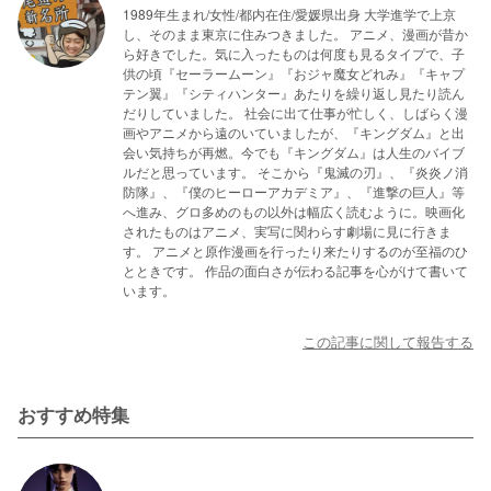
1989年生まれ/女性/都内在住/愛媛県出身 大学進学で上京
し、そのまま東京に住みつきました。 アニメ、漫画が昔か
ら好きでした。気に入ったものは何度も見るタイプで、子
供の頃『セーラームーン』『おジャ魔女どれみ』『キャプ
テン翼』『シティハンター』あたりを繰り返し見たり読ん
だりしていました。 社会に出て仕事が忙しく、しばらく漫
画やアニメから遠のいていましたが、『キングダム』と出
会い気持ちが再燃。今でも『キングダム』は人生のバイブ
ルだと思っています。 そこから『鬼滅の刃』、『炎炎ノ消
防隊』、『僕のヒーローアカデミア』、『進撃の巨人』等
へ進み、グロ多めのもの以外は幅広く読むように。映画化
されたものはアニメ、実写に関わらす劇場に見に行きま
す。 アニメと原作漫画を行ったり来たりするのが至福のひ
とときです。 作品の面白さが伝わる記事を心がけて書いて
います。
この記事に関して報告する
おすすめ特集