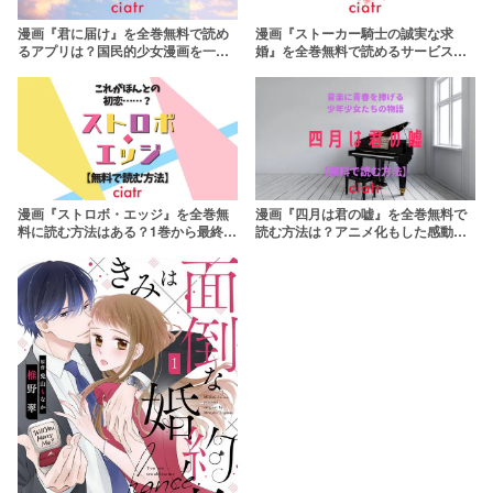
漫画『君に届け』を全巻無料で読め
漫画『ストーカー騎士の誠実な求
るアプリは？国民的少女漫画を一気
婚』を全巻無料で読めるサービスは
読みしよう
ある？ほのぼのラブコメディ
漫画『ストロボ・エッジ』を全巻無
漫画『四月は君の嘘』を全巻無料で
料に読む方法はある？1巻から最終巻
読む方法は？アニメ化もした感動シ
まで
ーンが満載の作品