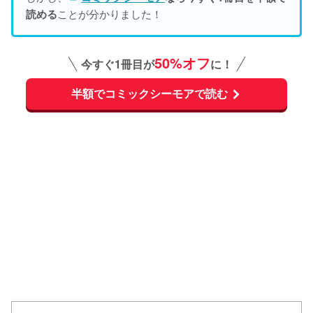
ことが分かりました！
読める
50%オフ
今すぐ1冊目が
に！
半額でコミックシーモアで読む
L
o
/
U
a
n
d
m
e
u
d
t
:
e
1
0
0
.
0
0
%