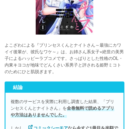
よこざわによる『プリンセスくんとナイトさん～最強にカワ
イイ後輩が、彼氏なワケ～』は、お姉さん系女子×絶世の美男
子によるハッピーラブコメです。さっぱりとした性格のOL・
内東キヨコが地味でどんくさい系男子と評される姫野ミコト
結論
複数のサービスを実際に利用し調査した結果、「プリ
ンセスくんとナイトさん」を
全巻無料で読めるアプリ
や方法はありませんでした。
しかし、
コミックシーモア
なら今すぐ1冊目を半額で