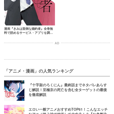
漫画『きみは面倒な婚約者』全巻無
料で読めるサービス・アプリを調
査！最新刊もお得に読もう
AD
「アニメ・漫画」の人気ランキング
『十字架のろくにん』最終話までネタバレあらす
じ解説！至極京の死亡を含む全ターゲットの最後
を徹底解説
エロい一般アニメおすすめTOP61！こんなエッチ
なアニメ地上波で放送して大丈夫！？【お色気注