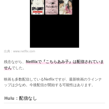
出典 :
www.netflix.com
残念ながら、
Netflixで『こちらあみ子』は配信されていま
せん
でした。

映画も多数配信しているNetflixですが、最新映画のラインナ
ップは少なめ。今後配信が開始する可能性はあります。
Hulu：配信なし