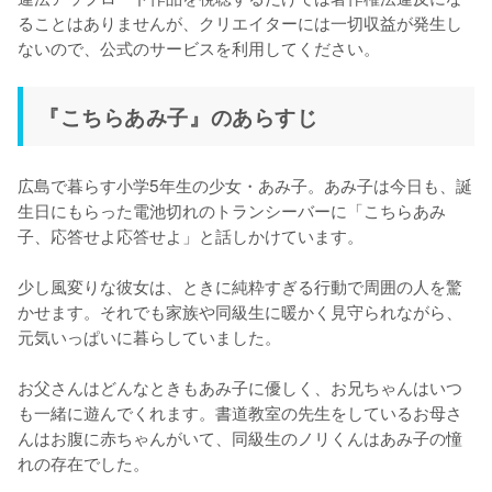
ることはありませんが、クリエイターには一切収益が発生し
ないので、公式のサービスを利用してください。
『こちらあみ子』のあらすじ
広島で暮らす小学5年生の少女・あみ子。あみ子は今日も、誕
生日にもらった電池切れのトランシーバーに「こちらあみ
子、応答せよ応答せよ」と話しかけています。

少し風変りな彼女は、ときに純粋すぎる行動で周囲の人を驚
かせます。それでも家族や同級生に暖かく見守られながら、
元気いっぱいに暮らしていました。

お父さんはどんなときもあみ子に優しく、お兄ちゃんはいつ
も一緒に遊んでくれます。書道教室の先生をしているお母さ
んはお腹に赤ちゃんがいて、同級生のノリくんはあみ子の憧
れの存在でした。
