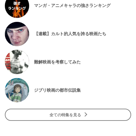
マンガ・アニメキャラの強さランキング
【連載】カルト的人気を誇る映画たち
難解映画を考察してみた
ジブリ映画の都市伝説集
全ての特集を見る