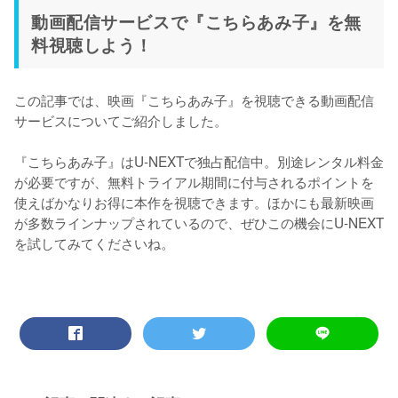
動画配信サービスで『こちらあみ子』を無
料視聴しよう！
この記事では、映画『こちらあみ子』を視聴できる動画配信
サービスについてご紹介しました。

『こちらあみ子』はU-NEXTで独占配信中。別途レンタル料金
が必要ですが、無料トライアル期間に付与されるポイントを
使えばかなりお得に本作を視聴できます。ほかにも最新映画
が多数ラインナップされているので、ぜひこの機会にU-NEXT
を試してみてくださいね。