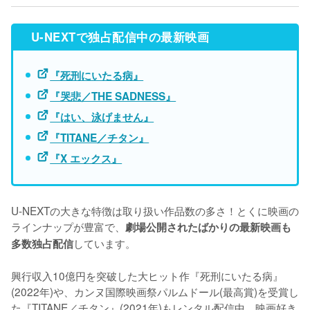
U-NEXTで独占配信中の最新映画
『死刑にいたる病』
『哭悲／THE SADNESS』
『はい、泳げません』
『TITANE／チタン』
『X エックス』
U-NEXTの大きな特徴は取り扱い作品数の多さ！とくに映画の
ラインナップが豊富で、
劇場公開されたばかりの最新映画も
しています。

多数独占配信
興行収入10億円を突破した大ヒット作『死刑にいたる病』
(2022年)や、カンヌ国際映画祭パルムドール(最高賞)を受賞し
た『TITANE／チタン』(2021年)もレンタル配信中。映画好き