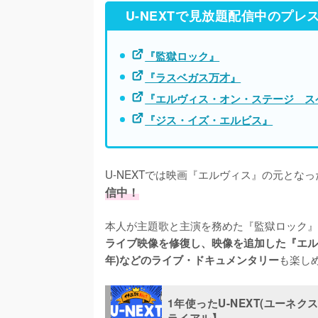
U-NEXTで見放題配信中のプ
『監獄ロック』
『ラスベガス万才』
『エルヴィス・オン・ステージ ス
『ジス・イズ・エルビス』
U-NEXTでは映画『エルヴィス』の元となっ
信中！
本人が主題歌と主演を務めた『監獄ロック』(1
ライブ映像を修復し、映像を追加した『エル
も楽し
年)などのライブ・ドキュメンタリー
1年使ったU-NEXT(ユーネ
ライアル】