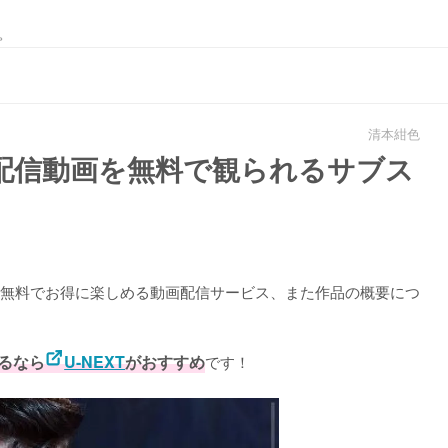
。
清本紺色
配信動画を無料で観られるサブス
無料でお得に楽しめる動画配信サービス、また作品の概要につ
るなら
U-NEXT
がおすすめ
です！