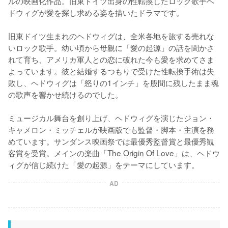
ルの映画化作品。旧東ドイツ出身の性転換したロック歌手ヘ
ドウィグが愛を探し求める姿を描いたドラマです。

旧東ドイツ生まれのヘドウィグは、全米各地を旅する売れな
いロック歌手。幼い頃から母親に「愛の起源」の話を聞かさ
れて育ち、アメリカ軍人との恋に破れた今も愛を求めてさま
よっています。彼と結婚するつもりで受けた性転換手術は失
敗し、ヘドウィグは「怒りの1インチ」を股間に残したまま魂
の歌声を響かせ続けるのでした。

ミュージカル舞台を創り上げ、ヘドウィグを演じたジョン・
キャメロン・ミッチェルが映画版でも監督・脚本・主演を務
めています。サンダンス映画祭では最優秀監督賞と最優秀観
客賞を受賞。メインの楽曲「The Origin Of Love」は、ヘドウ
ィグが信じ続けた「愛の起源」をテーマにしています。
AD