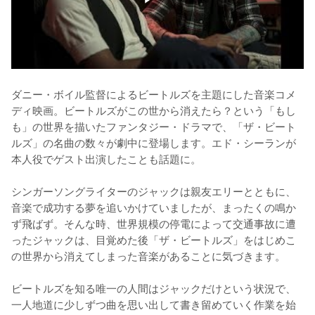
ダニー・ボイル監督によるビートルズを主題にした音楽コメ
ディ映画。ビートルズがこの世から消えたら？という「もし
も」の世界を描いたファンタジー・ドラマで、「ザ・ビート
ルズ」の名曲の数々が劇中に登場します。エド・シーランが
本人役でゲスト出演したことも話題に。

シンガーソングライターのジャックは親友エリーとともに、
音楽で成功する夢を追いかけていましたが、まったくの鳴か
ず飛ばず。そんな時、世界規模の停電によって交通事故に遭
ったジャックは、目覚めた後「ザ・ビートルズ」をはじめこ
の世界から消えてしまった音楽があることに気づきます。

ビートルズを知る唯一の人間はジャックだけという状況で、
一人地道に少しずつ曲を思い出して書き留めていく作業を始