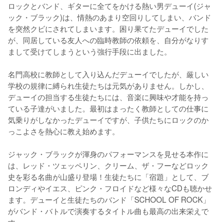
ロックとバンド、ギターに全てをかける熱い男デューイ(ジャ
ック・ブラック)は、情熱のあまり空回りしてしまい、バンド
を突然クビにされてしまいます。困り果てたデューイでした
が、同居している友人への臨時教師の依頼を、自分がなりす
まして受けてしまうという強行手段に出ました。

名門高校に教師として入り込んだデューイでしたが、厳しい
学校の規律に縛られ生徒たちは元気がありません。しかし、
デューイの担当する生徒たちには、音楽に興味や才能を持っ
ている子達がいました。最初はまったく教師としての仕事に
気乗りがしなかったデューイですが、子供たちにロックのか
っこよさを熱心に教え始めます。

ジャック・ブラックが渾身のパフォーマンスを見せる本作に
は、レッド・ツェッペリン、クリーム、ザ・フーなどロック
史を彩る名曲が山盛り登場！生徒たちに「宿題」として、ブ
ロンディやイエス、ピンク・フロイドなど様々なCDも聴かせ
ます。デューイと生徒たちのバンド「SCHOOL OF ROCK」
がバンド・バトルで演奏するタイトル曲も最高の出来栄えで
す。