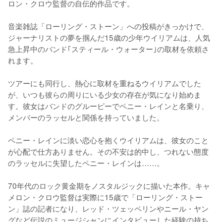
ロン・クロウ監督の自伝的作品です。

音楽雑誌「ローリング・ストーン」への投稿がきっかけで、
ジャーナリストの夢を掴んだ15歳の少年ウイリアムは、人気
急上昇中のバンド｢スティール・ウォーター｣の取材を依頼さ
れます。

ツアーにも同行し、熱心に取材を重ねるウイリアムでした
が、いつも彼らの周りにいる少女の存在が気になり始めま
す。彼女はバンドのグルーピーでペニー・レインと名乗り、
メンバーのラッセルと関係を持っていました。

ペニー・レインに淡い恋心を抱くウイリアムは、彼女のこと
が心配で仕方ありません。その不安は的中し、つれない態度
のラッセルに失望したペニー・レインは……。

70年代のロック黄金期をノスタルジックに描いた本作。キャ
メロン・クロウ監督は実際に15歳で「ローリング・ストー
ン」誌の記者になり、レッド・ツェッペリンやニール・ヤン
グなど伝説のミュージシャンにインタビューした経験の持ち