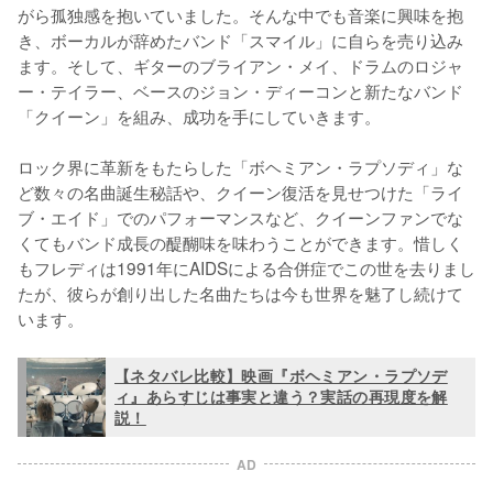
がら孤独感を抱いていました。そんな中でも音楽に興味を抱
き、ボーカルが辞めたバンド「スマイル」に自らを売り込み
ます。そして、ギターのブライアン・メイ、ドラムのロジャ
ー・テイラー、ベースのジョン・ディーコンと新たなバンド
「クイーン」を組み、成功を手にしていきます。

ロック界に革新をもたらした「ボヘミアン・ラプソディ」な
ど数々の名曲誕生秘話や、クイーン復活を見せつけた「ライ
ブ・エイド」でのパフォーマンスなど、クイーンファンでな
くてもバンド成長の醍醐味を味わうことができます。惜しく
もフレディは1991年にAIDSによる合併症でこの世を去りまし
たが、彼らが創り出した名曲たちは今も世界を魅了し続けて
います。
【ネタバレ比較】映画『ボヘミアン・ラプソデ
ィ』あらすじは事実と違う？実話の再現度を解
説！
AD