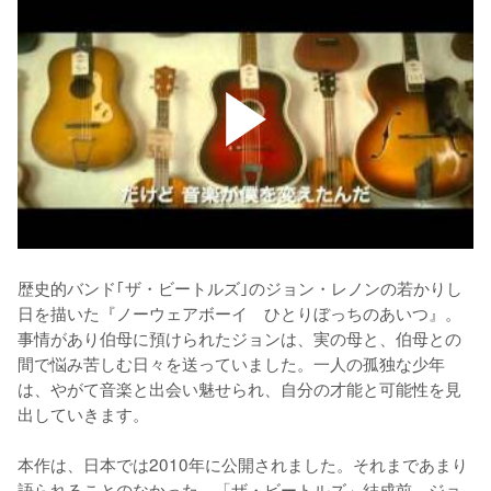
歴史的バンド｢ザ・ビートルズ｣のジョン・レノンの若かりし
日を描いた『ノーウェアボーイ　ひとりぼっちのあいつ』。
事情があり伯母に預けられたジョンは、実の母と、伯母との
間で悩み苦しむ日々を送っていました。一人の孤独な少年
は、やがて音楽と出会い魅せられ、自分の才能と可能性を見
出していきます。

本作は、日本では2010年に公開されました。それまであまり
語られることのなかった、「ザ・ビートルズ」結成前、ジョ