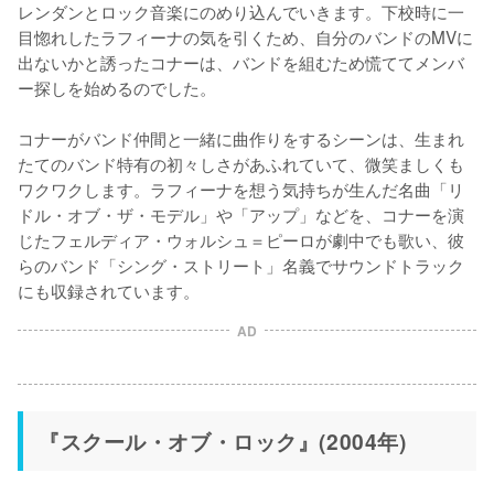
レンダンとロック音楽にのめり込んでいきます。下校時に一
目惚れしたラフィーナの気を引くため、自分のバンドのMVに
出ないかと誘ったコナーは、バンドを組むため慌ててメンバ
ー探しを始めるのでした。

コナーがバンド仲間と一緒に曲作りをするシーンは、生まれ
たてのバンド特有の初々しさがあふれていて、微笑ましくも
ワクワクします。ラフィーナを想う気持ちが生んだ名曲「リ
ドル・オブ・ザ・モデル」や「アップ」などを、コナーを演
じたフェルディア・ウォルシュ＝ピーロが劇中でも歌い、彼
らのバンド「シング・ストリート」名義でサウンドトラック
にも収録されています。
AD
『スクール・オブ・ロック』(2004年)