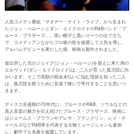
人気コメディ番組「サタデー・ナイト・ライブ」から生まれ
たジョン・べルーシとダン・エイクロイドのR&Bバンド「ブ
ルース・ブラザーズ」。黒い帽子と黒いスーツの出で立ち
で、コメディアンながらプロ級の歌を披露して人気を博し、
アルバムデビューを果たした後、映画も製作されました。

仮出所した兄のジェイク(ジョン・べルーシ)を迎えに来た弟の
エルウッド(ダン・エイクロイド)は、二人が育った孤児院に向
かいます。そこで高額の税金未払いに悩む現状を知った二人
は、孤児院を救うために音楽で稼いで寄付することを思いつ
きます。

ディスコ全盛期の70年代に、ブルースやR&B、ソウルなどの
黒人音楽の魅力を伝え続けたブルース・ブラザーズ。映画に
はジェームス・ブラウンやアレサ・フランクリン、レイ・チ
ャールズなどR&B界を代表する大物ミュージシャンも参加
し、劇中でも名曲を披露しています。