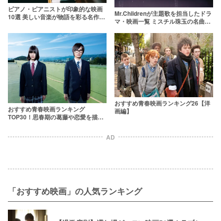
ピアノ・ピアニストが印象的な映画
Mr.Childrenが主題歌を担当したドラ
10選 美しい音楽が物語を彩る名作の
マ・映画一覧 ミスチル珠玉の名曲が
数々
作品を彩る
おすすめ青春映画ランキング26【洋
おすすめ青春映画ランキング
画編】
TOP30！思春期の葛藤や恋愛を描い
た邦画の名作
AD
「おすすめ映画」の人気ランキング