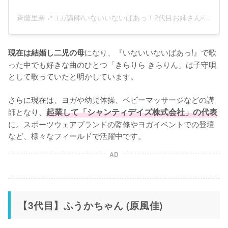
斉藤里奈 ˖*ヨガ講師/いないいないばあっ！2代目お姉さんᵕ̈*(@rina.saito1003)がシェアした投稿
になり、『いないいないばあっ!』で歌
現在は結婚し二児の母
った中でも好きな曲のひとつ「きらりら きらりん」は子守唄
として歌っていたと明かしています。

さらに現在は、ヨガや幼児体操、ベビーマッサージなどの講
師となり、
起業して「シャンティデイズ株式会社」の代表
に。スポーツウェアブランドの監修やヨガイベントでの登壇
など、様々なフィールドで活躍中です。
AD
【3代目】ふうかちゃん (原風佳)