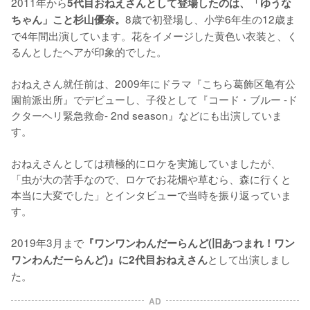
2011年から
5代目おねえさんとして登場したのは、「ゆうな
8歳で初登場し、小学6年生の12歳ま
ちゃん」こと杉山優奈。
で4年間出演しています。花をイメージした黄色い衣装と、く
るんとしたヘアが印象的でした。

おねえさん就任前は、2009年にドラマ『こちら葛飾区亀有公
園前派出所』でデビューし、子役として『コード・ブルー -ド
クターヘリ緊急救命- 2nd season』などにも出演していま
す。

おねえさんとしては積極的にロケを実施していましたが、
「虫が大の苦手なので、ロケでお花畑や草むら、森に行くと
本当に大変でした」とインタビューで当時を振り返っていま
す。

2019年3月まで
『ワンワンわんだーらんど(旧あつまれ！ワン
として出演しまし
ワンわんだーらんど)』に2代目おねえさん
た。
AD