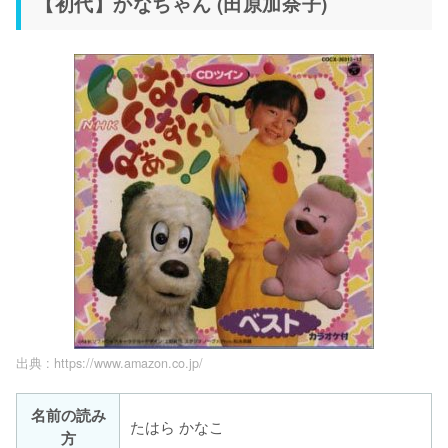
【初代】かなちゃん (田原加奈子)
出典 :
https://www.amazon.co.jp/
名前の読み
たはら かなこ
方