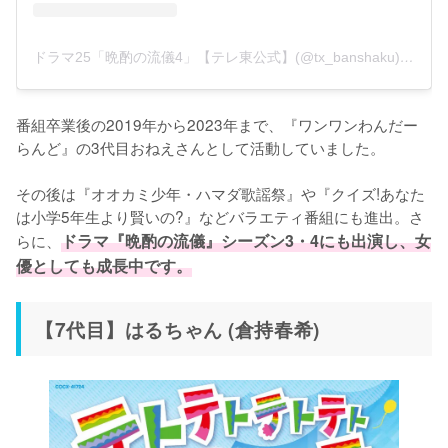
ドラマ25「晩酌の流儀4」【テレ東公式】(@tx_banshaku)がシェアした投稿
番組卒業後の2019年から2023年まで、『ワンワンわんだー
らんど』の3代目おねえさんとして活動していました。

その後は『オオカミ少年・ハマダ歌謡祭』や『クイズ!あなた
は小学5年生より賢いの?』などバラエティ番組にも進出。さ
らに、
ドラマ『晩酌の流儀』シーズン3・4にも出演し、女
優としても成長中です。
【7代目】はるちゃん (倉持春希)