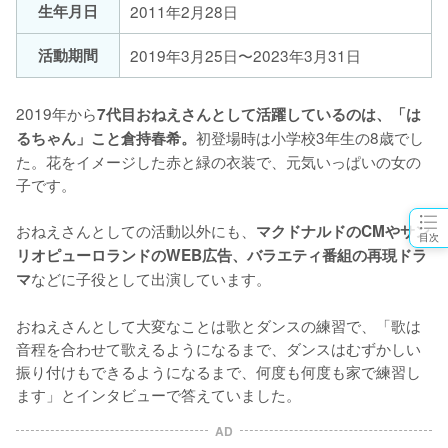
生年月日
2011年2月28日
活動期間
2019年3月25日〜2023年3月31日
2019年から
7代目おねえさんとして活躍しているのは、「は
初登場時は小学校3年生の8歳でし
るちゃん」こと倉持春希。
た。花をイメージした赤と緑の衣装で、元気いっぱいの女の
子です。

おねえさんとしての活動以外にも、
マクドナルドのCMやサン
目次
リオピューロランドのWEB広告、バラエティ番組の再現ドラ
などに子役として出演しています。

マ
おねえさんとして大変なことは歌とダンスの練習で、「歌は
音程を合わせて歌えるようになるまで、ダンスはむずかしい
振り付けもできるようになるまで、何度も何度も家で練習し
ます」とインタビューで答えていました。
AD