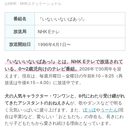
(c)NHK・NHKエデュケーショナル
番組名
『いないいないばあっ!』
放送局
NHK Eテレ
放送開始日
1996年4月1日〜
『いないいないばあっ!』とは、NHK Eテレで放送されて
いる、0〜2歳児向けのテレビ番組。
2026年で30周年を迎
えます。現在は、毎週月曜日～金曜日の午前8:10～8:25（再
放送は午後4:15～4:30）に放送中です。

犬の人気キャラクター・ワンワンと、8代にわたり受け継がれ
が、歌やダンスなどで明る
てきたアシスタントのおねえさん
く元気いっぱいに盛り上げます。また、
ぽぅぽ
や
うーたん
(現
在は卒業)など、愛らしい「おともだち」の存在も、長きにわ
たり子どもたちから愛され続ける理由となっています。