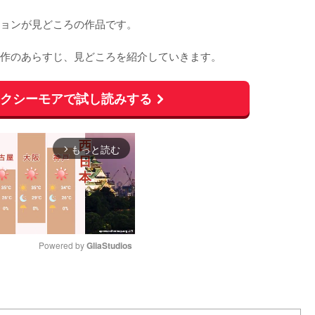
ョンが見どころの作品です。

作のあらすじ、見どころを紹介していきます。
ックシーモアで試し読みする
もっと読む
arrow_forward_ios
Powered by 
GliaStudios
M
u