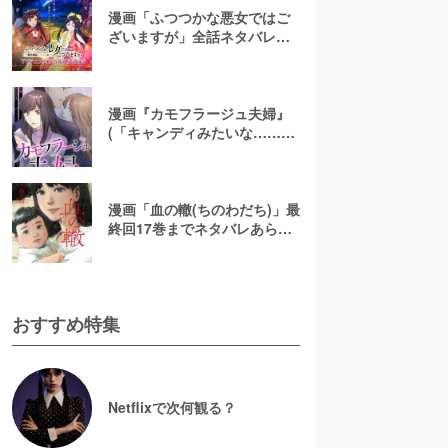
漫画「ふつつかな悪女ではご
ざいますが」全話ネタバレあ
らすじ＆感想を紹介！無料で
読む方法はある？【なろう小
説発】
漫画『カモフラージュ夫婦』
(「キャンディみたいな……」)
最終回までネタバレあらす
じ！原作小説は無料で読め
る？
漫画「血の轍(ちのわだち)」最
終回17巻までネタバレあらす
じ解説！白猫の意味とは？
【完結】
おすすめ特集
Netflixで次何観る？