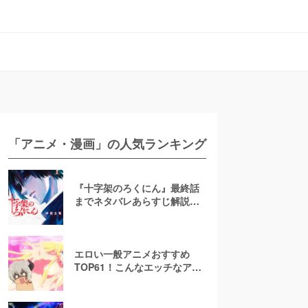
「アニメ・漫画」の人気ランキング
『十字架のろくにん』最終話
までネタバレあらすじ解説！
至極京の死亡を含む全ターゲ
ットの最後を徹底解説
エロい一般アニメおすすめ
TOP61！こんなエッチなアニ
メ地上波で放送して大丈
夫！？【お色気注意】