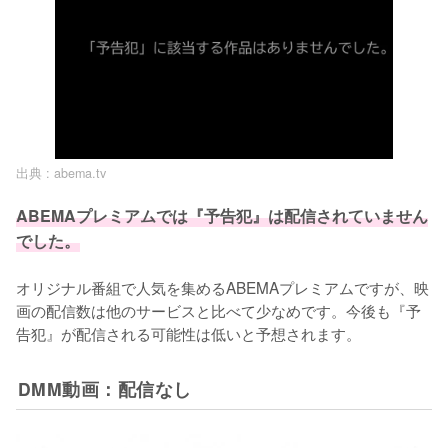
出典 :
abema.tv
ABEMAプレミアムでは『予告犯』は配信されていません
でした。
オリジナル番組で人気を集めるABEMAプレミアムですが、映
画の配信数は他のサービスと比べて少なめです。今後も『予
告犯』が配信される可能性は低いと予想されます。
DMM動画：配信なし