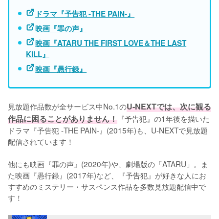
ドラマ『予告犯 -THE PAIN-』
映画『罪の声』
映画『ATARU THE FIRST LOVE＆THE LAST
KILL』
映画『愚行録』
見放題作品数が全サービス中No.1の
U-NEXTでは、次に観る
作品に困ることがありません！
『予告犯』の1年後を描いた
ドラマ『予告犯 -THE PAIN-』(2015年)も、U-NEXTで見放題
配信されています！

他にも映画『罪の声』(2020年)や、劇場版の「ATARU」。ま
た映画『愚行録』(2017年)など、『予告犯』が好きな人にお
すすめのミステリー・サスペンス作品を多数見放題配信中で
す！