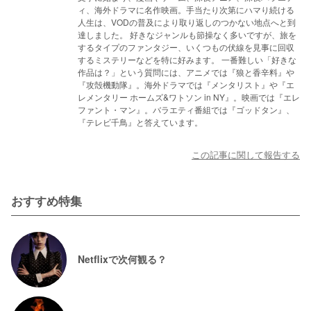
ィ、海外ドラマに名作映画。手当たり次第にハマり続ける
人生は、VODの普及により取り返しのつかない地点へと到
達しました。 好きなジャンルも節操なく多いですが、旅を
するタイプのファンタジー、いくつもの伏線を見事に回収
するミステリーなどを特に好みます。 一番難しい「好きな
作品は？」という質問には、アニメでは『狼と香辛料』や
『攻殻機動隊』。海外ドラマでは『メンタリスト』や『エ
レメンタリー ホームズ&ワトソン in NY』。映画では『エレ
ファント・マン』。バラエティ番組では『ゴッドタン』、
『テレビ千鳥』と答えています。
この記事に関して報告する
おすすめ特集
Netflixで次何観る？