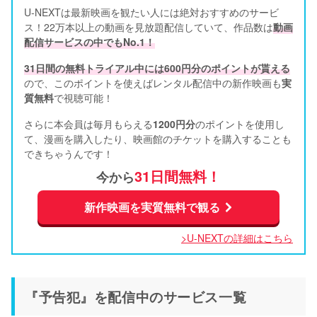
U-NEXTは最新映画を観たい人には絶対おすすめのサービ
ス！22万本以上の動画を見放題配信していて、作品数は
動画
配信サービスの中でもNo.1！
31日間の無料トライアル中には600円分のポイントが貰える
ので、このポイントを使えばレンタル配信中の新作映画も
実
質無料
で視聴可能！      
さらに本会員は毎月もらえる
1200円分
のポイントを使用し
て、漫画を購入したり、映画館のチケットを購入することも
できちゃうんです！
31日間無料！
今から
新作映画を実質無料で観る
>U-NEXTの詳細はこちら
『予告犯』を配信中のサービス一覧