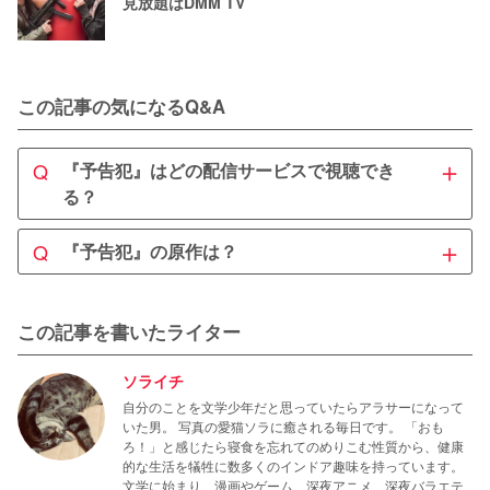
見放題はDMM TV
この記事の気になるQ&A
＋
Q
『予告犯』はどの配信サービスで視聴でき
る？
A
＋
Q
『予告犯』の原作は？
『予告犯』は
U-NEXT
で見放題配信中です。初回登録時の
無料期間を利用すれば、『予告犯』を完全無料で視聴でき
A
ますよ！
『予告犯』の原作は、筒井哲也による同名漫画です。『予
この記事を書いたライター
告犯』の1年後を描いたドラマ『予告犯 -THE PAIN-』で
は、筒井哲也が監修したオリジナルストーリーが展開され
ソライチ
ます。
自分のことを文学少年だと思っていたらアラサーになって
いた男。 写真の愛猫ソラに癒される毎日です。 「おも
ろ！」と感じたら寝食を忘れてのめりこむ性質から、健康
的な生活を犠牲に数多くのインドア趣味を持っています。
文学に始まり、漫画やゲーム、深夜アニメ、深夜バラエテ