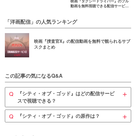
映画『タクシードライバー』のフル
動画を無料視聴できる配信サービス
を紹介 ロバート・デ・ニーロがトラ
ヴィスに扮する
「洋画配信」の人気ランキング
映画『捜査官X』の配信動画を無料で観られるサブ
スクまとめ
この記事の気になるQ&A
＋
Q
『シティ・オブ・ゴッド』はどの配信サービ
スで視聴できる？
A
＋
Q
『シティ・オブ・ゴッド』の原作は？
『シティ・オブ・ゴッド』は
U-NEXT
で見放題配信中で
す。U-NEXTの31日間無料トライアルを利用して、『シテ
A
ィ・オブ・ゴッド』を無料視聴できます。
『シティ・オブ・ゴッド』の原作は、パウロ・リンスの同