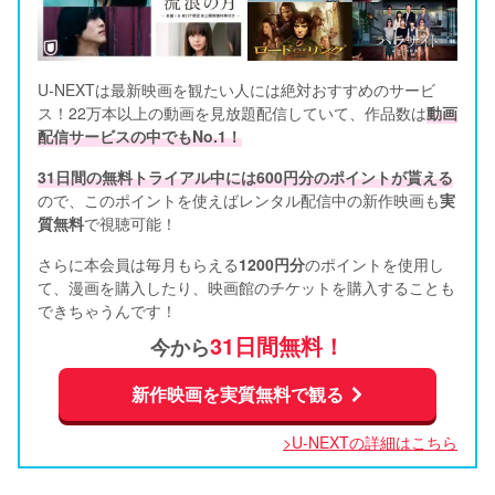
U-NEXTは最新映画を観たい人には絶対おすすめのサービ
ス！22万本以上の動画を見放題配信していて、作品数は
動画
配信サービスの中でもNo.1！
31日間の無料トライアル中には600円分のポイントが貰える
ので、このポイントを使えばレンタル配信中の新作映画も
実
質無料
で視聴可能！      
さらに本会員は毎月もらえる
1200円分
のポイントを使用し
て、漫画を購入したり、映画館のチケットを購入することも
できちゃうんです！
31日間無料！
今から
新作映画を実質無料で観る
>U-NEXTの詳細はこちら