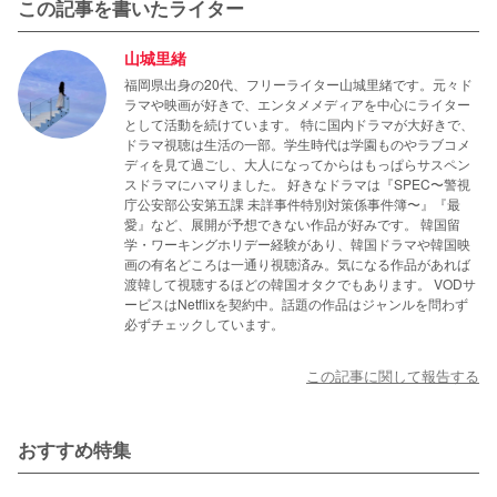
この記事を書いたライター
名小説です。
山城里緒
福岡県出身の20代、フリーライター山城里緒です。元々ド
ラマや映画が好きで、エンタメメディアを中心にライター
として活動を続けています。 特に国内ドラマが大好きで、
ドラマ視聴は生活の一部。学生時代は学園ものやラブコメ
ディを見て過ごし、大人になってからはもっぱらサスペン
スドラマにハマりました。 好きなドラマは『SPEC〜警視
庁公安部公安第五課 未詳事件特別対策係事件簿〜』『最
愛』など、展開が予想できない作品が好みです。 韓国留
学・ワーキングホリデー経験があり、韓国ドラマや韓国映
画の有名どころは一通り視聴済み。気になる作品があれば
渡韓して視聴するほどの韓国オタクでもあります。 VODサ
ービスはNetflixを契約中。話題の作品はジャンルを問わず
必ずチェックしています。
この記事に関して報告する
おすすめ特集