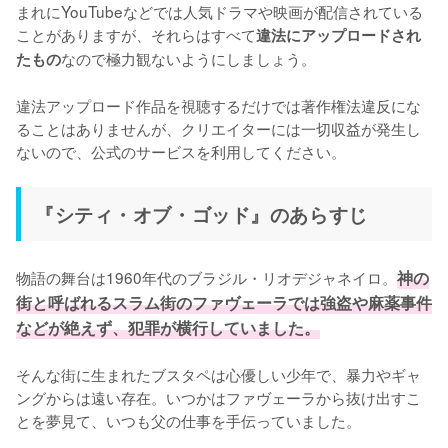
まれにYouTubeなどでは人気ドラマや映画が配信されている
ことがありますが、それらはすべて
違法にアップロードされ
なので極力観ないようにしましょう。

たもの
違法アップロード作品を視聴するだけでは著作権法違反にな
ることはありませんが、クリエイターには一切収益が発生し
ないので、公式のサービスを利用してください。
『シティ・オブ・ゴッド』のあらすじ
物語の舞台は1960年代のブラジル・リオデジャネイロ。
神の
街と呼ばれるスラム街のファヴェーラでは強盗や麻薬事件
などが絶えず、犯罪が横行していました。
そんな街に生まれたブスタペは心優しい少年で、暴力やギャ
ングからは遠い存在。いつかはファヴェーラから抜け出すこ
とを夢見て、いつも父の仕事を手伝っていました。
