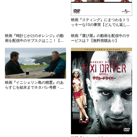
映画『スティング』にまつわるトリ
ッキーな13の事実【どんでん返しの
大名作】
映画『時計じかけのオレンジ』の動
映画『運び屋』の動画を配信中のサ
画を配信中のサブスクはここ！【無
ービスは？【無料視聴あり】
料あり】
映画『イニシェリン島の精霊』のあ
らすじを結末までネタバレ考察・解
説！ラストシーンが意味するものと
は？