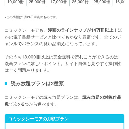
10,000冊
25,000冊
17,000冊
26,000冊
25,000冊
16,00
※この情報は1月24日時点のものです。
コミックシーモアも、
ほ
漫画のラインナップが14万冊以上！
かの電子書籍サービスと比べてもかなり豊富です。全てのジ
ャンルでバランスの良い品揃えになっています。 
そのうち
18,000冊以上は完全無料で読むことができる
のは、
漫画ファンに嬉しいポイント。サイト自体も見やすく操作性
は全く問題ありません。
読み放題プランは2種類
コミックシーモアの読み放題プランは、
読み放題の対象作品
で次の2つから選べます。
数
コミックシーモアの月額プラン