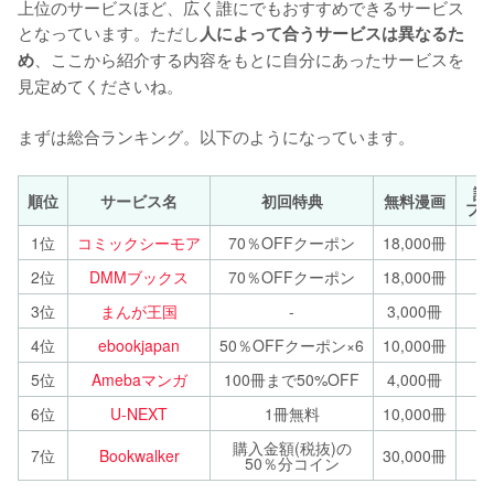
上位のサービスほど、広く誰にでもおすすめできるサービス
となっています。ただし
人によって合うサービスは異なるた
、ここから紹介する内容をもとに自分にあったサービスを
め
見定めてくださいね。
まずは総合ランキング。以下のようになっています。
読
順位
サービス名
初回特典
無料漫画
プ
1位
コミックシーモア
70％OFFクーポン
18,000冊
2位
DMMブックス
70％OFFクーポン
18,000冊
3位
まんが王国
-
3,000冊
4位
ebookjapan
50％OFFクーポン×6
10,000冊
5位
Amebaマンガ
100冊まで50%OFF
4,000冊
6位
U-NEXT
1冊無料
10,000冊
購入金額(税抜)の
7位
Bookwalker
30,000冊
50％分コイン