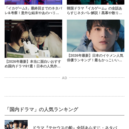
「イカゲーム3」最終回までのネタバ
韓国ドラマ『イカゲーム』の全話あ
レ&考察！意外な結末やあのハリウ
らすじネタバレ解説！黒幕や散りば
ッド俳優出演に驚愕
められた伏線を考察
【2026年最新】日本のイケメン人気
俳優ランキング！最もかっこいい芸
【2026年最新】本当に面白いおすす
能人は誰？
め国内ドラマ81選！日本の人気作品
を厳選
AD
「国内ドラマ」の人気ランキング
ドラマ『テセウスの船』全話あらすじ・ネタバ