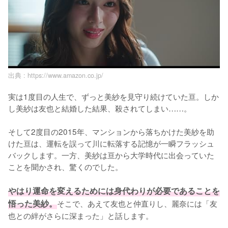
出典 :
https://www.amazon.co.jp/
実は1度目の人生で、ずっと美紗を見守り続けていた亘。しか
し美紗は友也と結婚した結果、殺されてしまい……。

そして2度目の2015年、マンションから落ちかけた美紗を助
けた亘は、運転を誤って川に転落する記憶が一瞬フラッシュ
バックします。一方、美紗は亘から大学時代に出会っていた
ことを聞かされ、驚くのでした。

やはり運命を変えるためには身代わりが必要であることを
悟った美紗。
そこで、あえて友也と仲直りし、麗奈には「友
也との絆がさらに深まった」と話します。
