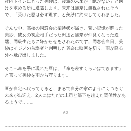
社内トイレに寄った美紗は、後輩の未来が「紙がない」と助
けを求める所に遭遇します。未来は麗奈に無視されたそう
で、「受けた恩は必ず返す」と美紗に約束してくれました。

そんな中、高校の同窓会の招待状が届き、苦い記憶が蘇った
美紗。彼女の初恋相手だった田辺と麗奈が仲良くなった途
端、同級生たちに嫌がらせをされたのです。同窓会当日、美
紗はイジメの首謀者と判明した麗奈に啖呵を切り、雨が降る
外へ飛び出しました。

そこへ傘を手に現れた亘は、「傘を差すくらいはできます」
と言って美紗を雨から守ります。

亘が自宅へ戻ってくると、まるで自分の家のようにくつろぐ
未来が出迎え、2人にはただの上司と部下を超えた関係性があ
るようで……。
AD