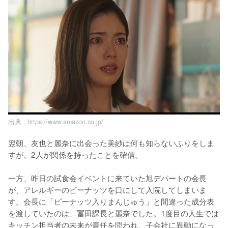
出典 :
https://www.amazon.co.jp/
翌朝、友也と麗奈に出会った美紗は何も知らないふりをしま
すが、2人が関係を持ったことを確信。

一方、昨日の試食会イベントに来ていた旭デパートの会長
が、アレルギーのピーナッツを口にして入院してしまいま
す。会長に「ピーナッツ入りまんじゅう」と間違った成分表
を渡していたのは、冨田課長と麗奈でした。1度目の人生では
キッチン担当者の未来が責任を問われ、子会社に異動になっ