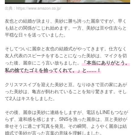
出典 :
https://www.amazon.co.jp/
友也との結婚が決まり、美紗に勝ち誇った麗奈ですが、早く
も姑との関係がこじれ始めます。一方、美紗は亘や住吉らと
平穏な日々を送っていました。

そしてついに麗奈と友也の結婚式がやってきます。仕方なく
友人代表のスピーチをすることになった美紗は、マイクを切
った後、麗奈にこう言い放ちました。
「本当にありがとう。
私の捨てたゴミを拾ってくれて。」と……！
クリスマスイブを迎えた美紗と亘。なりゆきで亘の家にあが
った美紗は、亀吉が飼われていることを知り驚きます。そし
て2人はキスをしました。

その後、麗奈は美紗に連絡をしますが、電話もLINEもつなが
らず、違和感を感じます。SNSを漁った麗奈は、亘と美紗が
幸せそうに過ごす写真を発見。その瞬間、ようやく麗奈は結
婚式で美紗が言った言葉の意味を理解しました。