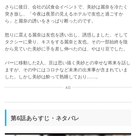
さらに後日、会社の試食会イベントで、美紗は麗奈を冷たく
突き放し、「今夜は夜景の見えるホテルで友也と過ごすか
ら」と麗奈の誘いをきっぱり断ったのです。

怒りに震える麗奈は友也を誘い出し、誘惑しました。そして
タクシーに乗り、キスをする麗奈と友也。その一部始終を陰
から見ていた美紗に手を差し伸べたのは、やはり亘でした。

バーに移動した2人。亘は思い描く美紗との幸せな将来を話し
ますが、その中にはコロナなど未来の出来事が含まれていま
した。しかし美紗は酔って熟睡しており……。
AD
第6話あらすじ・ネタバレ