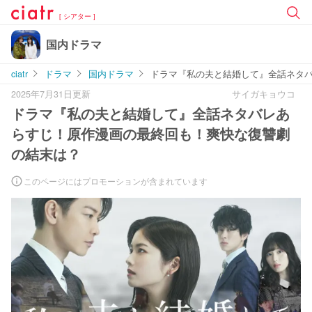
[ シアター ]
国内ドラマ
ciatr
ドラマ
国内ドラマ
ドラマ『私の夫と結婚して』全話ネタ
2025年7月31日更新
サイガキョウコ
ドラマ『私の夫と結婚して』全話ネタバレあ
らすじ！原作漫画の最終回も！爽快な復讐劇
の結末は？
このページにはプロモーションが含まれています