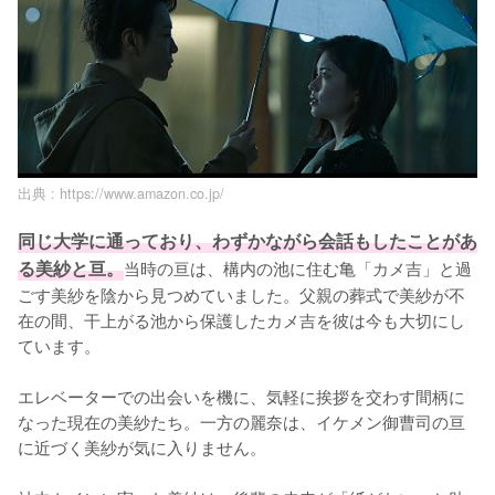
出典 :
https://www.amazon.co.jp/
同じ大学に通っており、わずかながら会話もしたことがあ
る美紗と亘。
当時の亘は、構内の池に住む亀「カメ吉」と過
ごす美紗を陰から見つめていました。父親の葬式で美紗が不
在の間、干上がる池から保護したカメ吉を彼は今も大切にし
ています。

エレベーターでの出会いを機に、気軽に挨拶を交わす間柄に
なった現在の美紗たち。一方の麗奈は、イケメン御曹司の亘
に近づく美紗が気に入りません。
