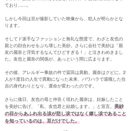
ており……。

しかし今回は亘が撮影していた映像から、犯人が明らかとな
ります。

そしてド派手なファッションと無礼な態度で、わざと友也の
親との顔合わせをぶち壊した美紗。さらに会社で美紗は「親
友の麗奈と浮気するなんてひどすぎる！」と泣きわめきまし
た。友也と麗奈の関係が、あっという間に広まります。

その後、アレルギー事故の件で冨田は異動、麗奈はクビに。2
人が1度目の人生で異動になった未来、パワハラで退職した住
吉の身代わりとなり、運命が変わったのです。

さらに後日、友也の母と仲良く現れた麗奈は、妊娠したこと
を美紗に告げ、「私、友也君と結婚します。」と宣言。
美紗
の目からあふれ出る涙が悲し涙ではなく嬉し涙であること
を知っているのは、亘だけでした。