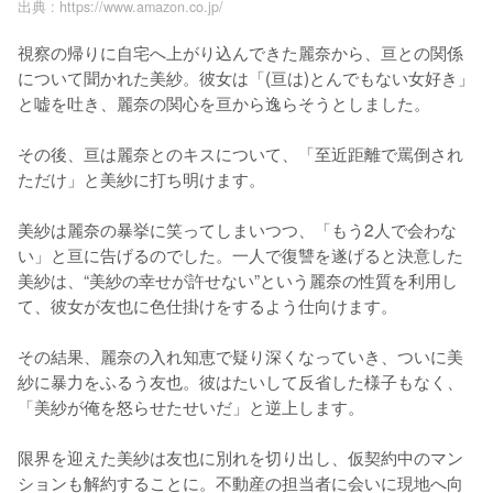
出典 :
https://www.amazon.co.jp/
視察の帰りに自宅へ上がり込んできた麗奈から、亘との関係
について聞かれた美紗。彼女は「(亘は)とんでもない女好き」
と嘘を吐き、麗奈の関心を亘から逸らそうとしました。

その後、亘は麗奈とのキスについて、「至近距離で罵倒され
ただけ」と美紗に打ち明けます。

美紗は麗奈の暴挙に笑ってしまいつつ、「もう2人で会わな
い」と亘に告げるのでした。一人で復讐を遂げると決意した
美紗は、“美紗の幸せが許せない”という麗奈の性質を利用し
て、彼女が友也に色仕掛けをするよう仕向けます。

その結果、麗奈の入れ知恵で疑り深くなっていき、ついに美
紗に暴力をふるう友也。彼はたいして反省した様子もなく、
「美紗が俺を怒らせたせいだ」と逆上します。

限界を迎えた美紗は友也に別れを切り出し、仮契約中のマン
ションも解約することに。不動産の担当者に会いに現地へ向