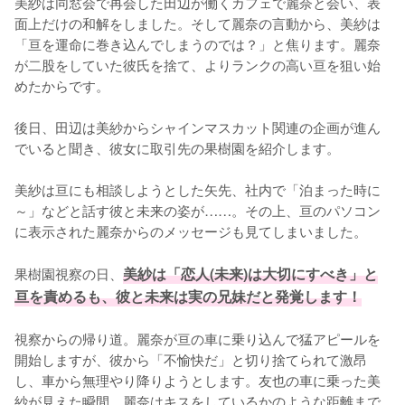
美紗は同窓会で再会した田辺が働くカフェで麗奈と会い、表
面上だけの和解をしました。そして麗奈の言動から、美紗は
「亘を運命に巻き込んでしまうのでは？」と焦ります。麗奈
が二股をしていた彼氏を捨て、よりランクの高い亘を狙い始
めたからです。

後日、田辺は美紗からシャインマスカット関連の企画が進ん
でいると聞き、彼女に取引先の果樹園を紹介します。

美紗は亘にも相談しようとした矢先、社内で「泊まった時に
～」などと話す彼と未来の姿が……。その上、亘のパソコン
に表示された麗奈からのメッセージも見てしまいました。

果樹園視察の日、
美紗は「恋人(未来)は大切にすべき」と
亘を責めるも、彼と未来は実の兄妹だと発覚します！
視察からの帰り道。麗奈が亘の車に乗り込んで猛アピールを
開始しますが、彼から「不愉快だ」と切り捨てられて激昂
し、車から無理やり降りようとします。友也の車に乗った美
紗が見えた瞬間、麗奈はキスをしているかのような距離まで