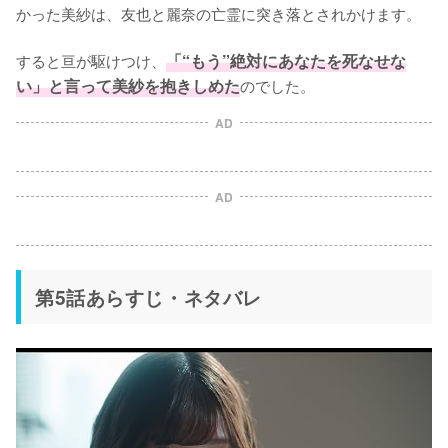
かった美紗は、友也と麗奈の亡霊に突き落とされかけます。

すると亘が駆けつけ、
「“もう”絶対にあなたを死なせな
い」と言って美紗を抱きしめた
のでした。
AD
AD
第5話あらすじ・ネタバレ