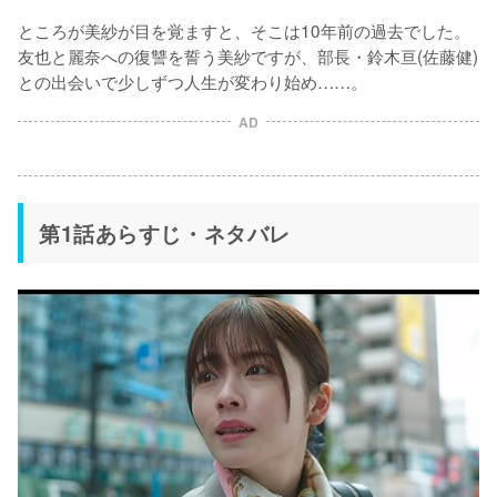
ところが美紗が目を覚ますと、そこは10年前の過去でした。
友也と麗奈への復讐を誓う美紗ですが、部長・鈴木亘(佐藤健)
との出会いで少しずつ人生が変わり始め……。
AD
第1話あらすじ・ネタバレ