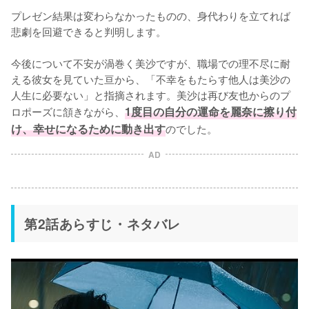
プレゼン結果は変わらなかったものの、身代わりを立てれば
悲劇を回避できると判明します。

今後について不安が渦巻く美沙ですが、職場での理不尽に耐
える彼女を見ていた亘から、「不幸をもたらす他人は美沙の
人生に必要ない」と指摘されます。美沙は再び友也からのプ
ロポーズに頷きながら、
1度目の自分の運命を麗奈に擦り付
け、幸せになるために動き出す
のでした。
AD
第2話あらすじ・ネタバレ