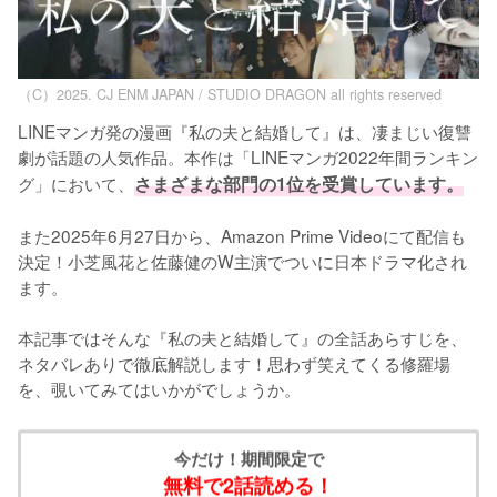
（C）2025. CJ ENM JAPAN / STUDIO DRAGON all rights reserved
LINEマンガ発の漫画『私の夫と結婚して』は、凄まじい復讐
劇が話題の人気作品。本作は「LINEマンガ2022年間ランキン
グ」において、
さまざまな部門の1位を受賞しています。
また2025年6月27日から、Amazon Prime Videoにて配信も
決定！小芝風花と佐藤健のW主演でついに日本ドラマ化され
ます。

本記事ではそんな『私の夫と結婚して』の全話あらすじを、
ネタバレありで徹底解説します！思わず笑えてくる修羅場
を、覗いてみてはいかがでしょうか。
今だけ！期間限定で
無料で2話読める！