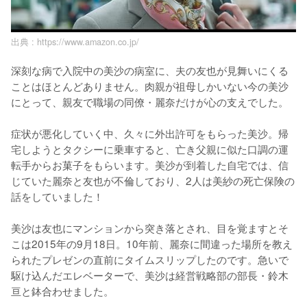
出典 :
https://www.amazon.co.jp/
深刻な病で入院中の美沙の病室に、夫の友也が見舞いにくる
ことはほとんどありません。肉親が祖母しかいない今の美沙
にとって、親友で職場の同僚・麗奈だけが心の支えでした。

症状が悪化していく中、久々に外出許可をもらった美沙。帰
宅しようとタクシーに乗車すると、亡き父親に似た口調の運
転手からお菓子をもらいます。美沙が到着した自宅では、信
じていた麗奈と友也が不倫しており、2人は美紗の死亡保険の
話をしていました！

美沙は友也にマンションから突き落とされ、目を覚ますとそ
こは2015年の9月18日。10年前、麗奈に間違った場所を教え
られたプレゼンの直前にタイムスリップしたのです。急いで
駆け込んだエレベーターで、美沙は経営戦略部の部長・鈴木
亘と鉢合わせました。
