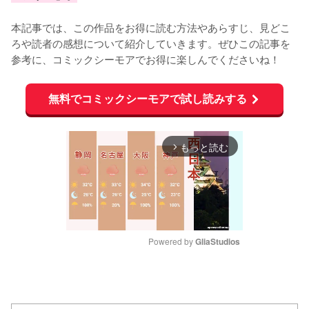
本記事では、この作品をお得に読む方法やあらすじ、見どこ
ろや読者の感想について紹介していきます。ぜひこの記事を
参考に、コミックシーモアでお得に楽しんでくださいね！
無料でコミックシーモアで試し読みする
もっと読む
arrow_forward_ios
Powered by 
GliaStudios
M
u
t