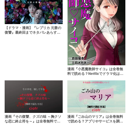
【ドラマ・漫画】『レプリカ 元妻の
復讐』最終回までネタバレあらすじ
＆原作の無料配信情報も！整形して
果たす復讐劇の結末は⋯⋯
漫画『小悪魔教師サイコ』は全巻無
料で読める？Netflixでドラマ化は本
当？
漫画『その復讐、クズの味 ～胸クソ
漫画『ごみ山のマリア』は全巻無料
な恋に終止符を～』は全巻無料で読
で読める？アプリやサービスを調
める？アプリやサービスを調査！
査！