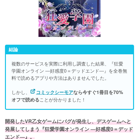
結論
複数のサービスを実際に利用し調査した結果、『狂愛
学園オンライン ―好感度0＝デッドエンド―』を
全巻無
料で読めるアプリや方法はありませんでした。
しかし、
コミックシーモア
なら今すぐ1冊目を70%
ことが分かりました！
オフで読める
開発したVR乙女ゲームにバグが発生し、デスゲームへと
発展してしまう『狂愛学園オンライン ―好感度0＝デッド
エンド―』。