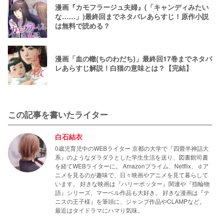
漫画『カモフラージュ夫婦』(「キャンディみたい
な……」)最終回までネタバレあらすじ！原作小説
は無料で読める？
漫画「血の轍(ちのわだち)」最終回17巻までネタバ
レあらすじ解説！白猫の意味とは？【完結】
この記事を書いたライター
白石結衣
0歳児育児中のWEBライター 京都の大学で『四畳半神話大
系』のようなダラダラとした学生生活を送り、図書館司書
を経てWEBライターに。 Amazonプライム、Netflix、ｄア
ニメを見るのが趣味で、日々映画やアニメを見て暮らして
います。 好きな映画は『ハリーポッター』関連や『指輪物
語』シリーズ、マーベル作品も大好き。 好きな漫画は『テ
ニスの王子様』を筆頭に、ジャンプ作品やCLAMPなど。
最近はタイドラマにハマり気味。