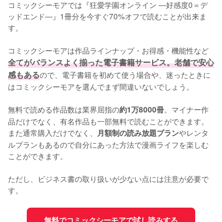
コミックシーモアでは『狂愛学園オンライン ―好感度0＝デ
ッドエンド―』1冊分を今すぐ70%オフで読むことが出来ま
す。

コミックシーモアは作品ラインナップ・お得感・機能性など
全てがバランスよく揃った電子書籍サービス。老舗で安心
感もある
ので、電子書籍を初めて使う場合や、迷ったときに
はコミックシーモアを選んでまず間違いないでしょう。

無料で読める作品数は業界屈指の
。マイナー作
約1万8000冊
品だけでなく、有名作品も一部無料で読むことができます。
また通常購入だけでなく、
やレンタ
月額制の読み放題プラン
ルプランもあるので自分にあった方法で漫画ライフを楽しむ
ことができます。

ただし、ビジネス書の取り扱いが少ない点には注意が必要で
す。
無料でコミックシーモアで試し読みする