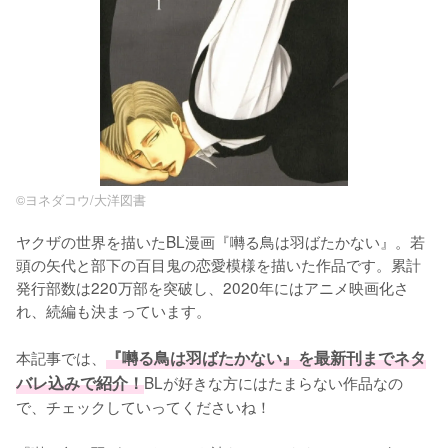
©ヨネダコウ/大洋図書
ヤクザの世界を描いたBL漫画『囀る鳥は羽ばたかない』。若
頭の矢代と部下の百目鬼の恋愛模様を描いた作品です。累計
発行部数は220万部を突破し、2020年にはアニメ映画化さ
れ、続編も決まっています。

本記事では、
『囀る鳥は羽ばたかない』を最新刊までネタ
バレ込みで紹介！
BLが好きな方にはたまらない作品なの
で、チェックしていってくださいね！
