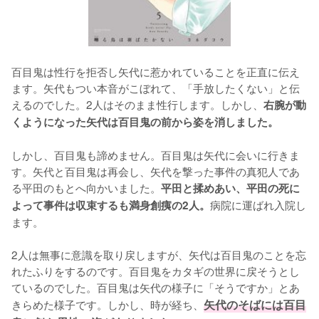
百目鬼は性行を拒否し矢代に惹かれていることを正直に伝え
ます。矢代もつい本音がこぼれて、「手放したくない」と伝
えるのでした。2人はそのまま性行します。しかし、
右腕が動
くようになった矢代は百目鬼の前から姿を消しました。
しかし、百目鬼も諦めません。百目鬼は矢代に会いに行きま
す。矢代と百目鬼は再会し、矢代を撃った事件の真犯人であ
る平田のもとへ向かいました。
平田と揉めあい、平田の死に
病院に運ばれ入院し
よって事件は収束するも満身創痍の2人。
ます。

2人は無事に意識を取り戻しますが、矢代は百目鬼のことを忘
れたふりをするのです。百目鬼をカタギの世界に戻そうとし
ているのでした。百目鬼は矢代の様子に「そうですか」とあ
きらめた様子です。しかし、時が経ち、
矢代のそばには百目