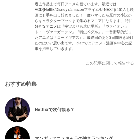
過去作品まで毎日アニメを観ています。最近では
VOD(Netflix/Disney+/amazonプライム/U-NEXT)に加入し映
画にも手を出し始めました！一度ハマったら原作の小説か
らキャラクターブックまで集めるマニアになります。 特に
好きなアニメは『宇宙よりも遠い場所』『ヴァイオレッ
ト・エヴァーガーデン』『弱虫ペダル』。一番衝撃的だっ
たアニメは『コードギアス』。最終回のあと3日間泣き続け
たのはいい思い出です。 ciatrではアニメ・漫画を中心に記
事を担当していきます。
この記事に関して報告する
おすすめ特集
Netflixで次何観る？
マンガ・アニメキャラの強さランキング