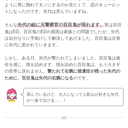
ように男に惚れてモノにするのか見たくて、恋のキューピッ
トになったのです。矢代は歪んでいますね。

そんな
矢代の組に元警察官の百目鬼が現れます。
実は百目
鬼はED。百目鬼のEDの原因は家族との問題でしたが、矢代
は自分なりに手助けして解決してあげました。百目鬼は次第
に矢代に惹かれていきます。

しかし、ある日、矢代が撃たれてしまいました。百目鬼は責
任を感じ、指を詰めます。指を詰めた百目鬼は、もうカタギ
の世界に戻れません。
撃たれて右腕に後遺症が残った矢代の
のです。
ために、百目鬼は矢代の右腕になる
歪んでいるけど、大人になっても影山が好きな矢代
が一途で泣ける……！
AD