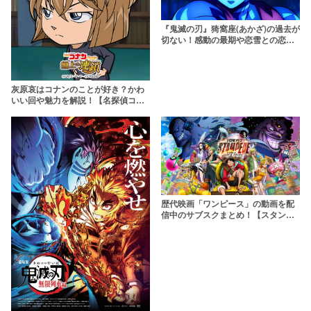
『鬼滅の刃』猗窩座(あかざ)の過去が
切ない！感動の最期や恋雪との恋の
結末を解説
灰原哀はコナンのことが好き？かわ
いい回や魅力を解説！【名探偵コナ
ン】
歴代映画「ワンピース」の動画を配
信中のサブスクまとめ！【スタンピ
ードも無料】