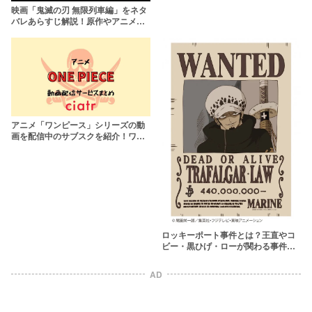
映画「鬼滅の刃 無限列車編」をネタ
バレあらすじ解説！原作やアニメ版
との違いは？
アニメ「ワンピース」シリーズの動
画を配信中のサブスクを紹介！ワノ
国編まで無料視聴しよう
ロッキーポート事件とは？王直やコ
ビー・黒ひげ・ローが関わる事件の
真相を考察【ワンピース】
AD