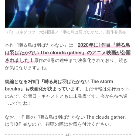
（C）ヨネダコウ・大洋図書／「囀る鳥は羽ばたかない」製作委員会
本作『囀る鳥は羽ばたかない』は、
2020年に1作目『囀る鳥
は羽ばたかない The clouds gather』のアニメ映画が公開
されました！
原作の2巻の途中まで映像化されており、続き
が気になりますよね。

続編となる2作目『囀る鳥は羽ばたかない The storm 
まだ情報は先行カット
breaks』も映画化が決まっています。
のみで、公開日・キャストともに未発表です。今から待ち遠
しいですね！

なお、1作目の『囀る鳥は羽ばたかない The clouds gather』
はR18作品なので、視聴の際はお気を付けください。
AD