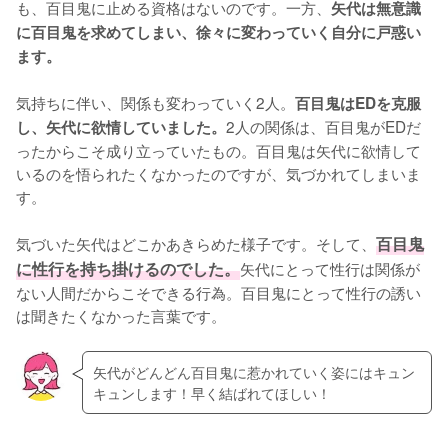
も、百目鬼に止める資格はないのです。一方、
矢代は無意識
に百目鬼を求めてしまい、徐々に変わっていく自分に戸惑い
ます。
気持ちに伴い、関係も変わっていく2人。
百目鬼はEDを克服
2人の関係は、百目鬼がEDだ
し、矢代に欲情していました。
ったからこそ成り立っていたもの。百目鬼は矢代に欲情して
いるのを悟られたくなかったのですが、気づかれてしまいま
す。

気づいた矢代はどこかあきらめた様子です。そして、
百目鬼
に性行を持ち掛けるのでした。
矢代にとって性行は関係が
ない人間だからこそできる行為。百目鬼にとって性行の誘い
は聞きたくなかった言葉です。
矢代がどんどん百目鬼に惹かれていく姿にはキュン
キュンします！早く結ばれてほしい！