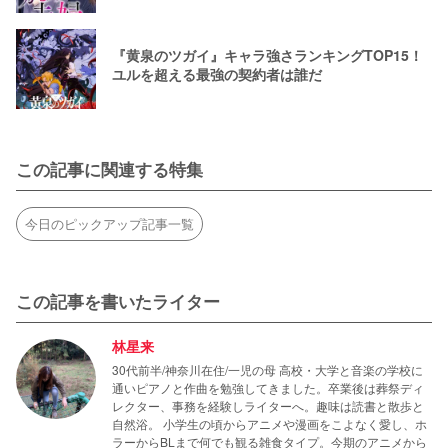
『黄泉のツガイ』キャラ強さランキングTOP15！
ユルを超える最強の契約者は誰だ
この記事に関連する特集
今日のピックアップ記事一覧
この記事を書いたライター
林星来
30代前半/神奈川在住/一児の母 高校・大学と音楽の学校に
通いピアノと作曲を勉強してきました。卒業後は葬祭ディ
レクター、事務を経験しライターへ。趣味は読書と散歩と
自然浴。 小学生の頃からアニメや漫画をこよなく愛し、ホ
ラーからBLまで何でも観る雑食タイプ。今期のアニメから