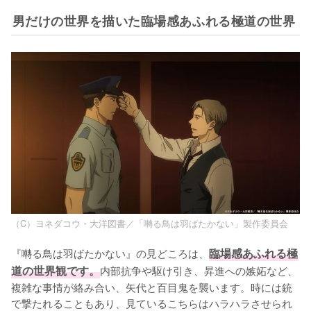
男だけの世界を描いた臨場感あふれる極道の世界
（C）ヨネダコウ・大洋図書／「囀る鳥は羽ばたかない」製作委員会
『囀る鳥は羽ばたかない』の見どころは、
臨場感あふれる極
道の世界観です。
内部抗争や駆け引き、昇進への嫉妬など、
複雑な事情が絡み合い、矢代と百目鬼を襲います。時には銃
で撃たれることもあり、見ているこちらはハラハラさせられ