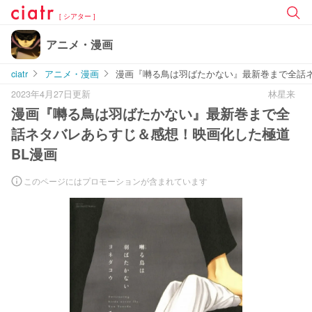
[ シアター ]
アニメ・漫画
ciatr
アニメ・漫画
漫画『囀る鳥は羽ばたかない』最新巻まで全話ネ
2023年4月27日更新
林星来
漫画『囀る鳥は羽ばたかない』最新巻まで全
話ネタバレあらすじ＆感想！映画化した極道
BL漫画
このページにはプロモーションが含まれています